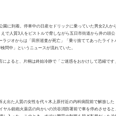
公園に到着。停車中の日産セドリックに乗っていた男女2人か
うえで人質3人をピストルで脅しながら五日市街道から井の頭公
ーラジオからは「田所巡査が死亡」「乗り捨ててあったライト
が検問中」というニュースが流れていた。
言によると、片桐は終始冷静で「ご迷惑をおかけして恐縮です
訴え出た人質の女性を代々木上原付近の内科病院前で解放した
ロイヤル銃砲火薬店の向かいの渋谷消防署前で車を停めさせると