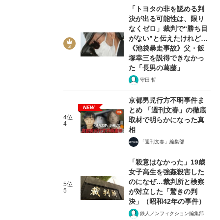
「トヨタの非を認める判
決が出る可能性は、限り
なくゼロ」裁判で“勝ち目
がない”と伝えたけれど…
《池袋暴走事故》父・飯
塚幸三を説得できなかっ
た「長男の葛藤」
守田 哲
京都男児行方不明事件ま
NEW
とめ 「週刊文春」の徹底
4位
取材で明らかになった真
4
相
「週刊文春」編集部
「殺意はなかった」19歳
女子高生を強姦殺害した
のになぜ…裁判所と検察
5位
5
が対立した「驚きの判
決」（昭和42年の事件）
鉄人ノンフィクション編集部