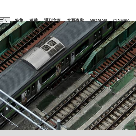
ゴリ
特集
連載
週刊文春
文藝春秋
WOMAN
CINEMA
キーワード入力
ス
エンタメ
ライフ
ビジネス
ーワードタグ一覧
山凌輝
#高市早苗
#後藤真希
#森岡毅
#城彰二
#内田有紀
#亀和田武
時価総額が一時トヨタ超え...
日本生まれの