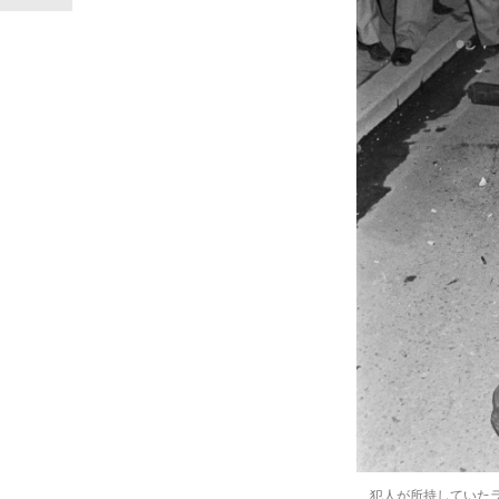
「90%は失敗する。でも…」本田圭佑が初め
犯人が所持していた