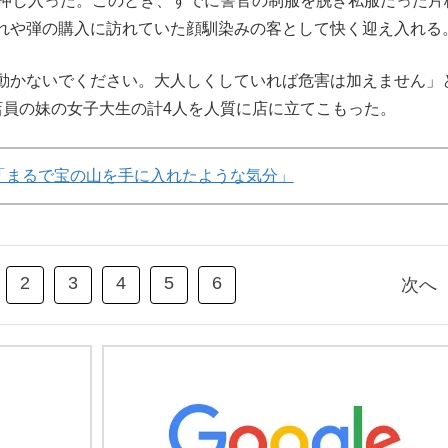
に押し入った。このとき、すでに警官の制服を脱ぎ私服だった片
れや弾の購入に訪れていた顔馴染みの客として快く迎え入れる
動かないでください。大人しくしていれば危害は加えません」
店員の妹の女子大生の計4人を人質に店に立てこもった。
「まるで宝の山を手に入れたような気分」
2
3
4
5
6
次へ