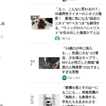
「えっ、こんなに変わるの？」
36歳男性ライターのニオイが激
PR
変！ 夏場に気になる“頭皮の
ニオイ”や“ベタつき”を解消す
ら車
る、“ウィッグのスペシャリス
ト”が生み出した徹底ケアとは
バ
二瓶 仁志
「14歳の少年に挿入
を…」性器に火をつけ脅
」
迫、少女達はモップで…
9位
657人が死亡した韓国“最
9
悪の人権侵害”のおぞまし
すぎる実態
大山 くまお
「敵機を落とすのは一に
も二にも…」東條英機の
10
「無能さ」を象徴する、
、
位
学生たちをあきれさせ
10