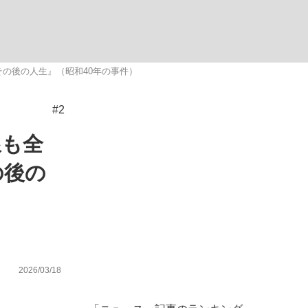
む将棋
その後の人生』（昭和40年の事件）
#2
線も全
の後の
2026/03/18