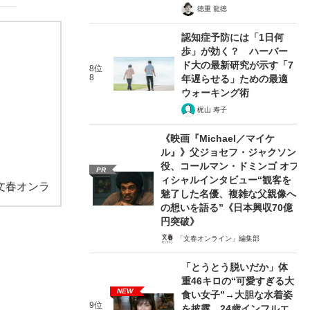
徳重 龍徳
認知症予防には「1日何
歩」が効く？ ハーバー
ド大の最新研究が示す「7
8位
8
年遅らせる」ための最適
ウォーキング術
梶山 寿子
《映画『Michael／マイケ
ル』》父ジョセフ・ジャクソン
役、コールマン・ドミンゴ オフ
PR
ィシャルインタビュー“観客を
文春オンラ
魅了した名優、複雑な父親像へ
の想いを語る”《日本興収70億
円突破》
「文春オンライン」編集部
「とうとう脱いだか」体
重46キロの“可愛すぎる大
NEW
食い女子”→大胆な水着姿
9位
を披露…24歳インフルエ