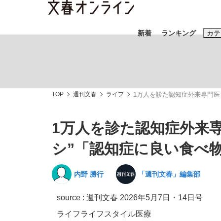
新着
ランキング
カテ
スクープ
ニュー
TOP
週刊文春
ライフ
1万人を診た認知症外来専門医
おすすめのキ
#藤田晋
#三
1万人を診た認知症外来
#玉木雄一郎
シ”「認知症に良い食べ
内野 勝行
「週刊文春」編集部
「90%は失敗する。でも…」本田圭佑が初め
終戦から81年
source :
週刊文春 2026年5月7日・14日号
ライフ
ライフスタイル
医療