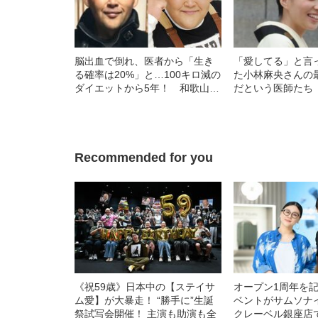
脳出血で倒れ、医者から「生き
「愛してる」と言
る確率は20%」と…100キロ減の
た小林麻央さんの
ダイエットから5年！ 和歌山に
だという医師たち
暮らす安田大サーカス
HIRO（45）の現在
Recommended for you
《祝59歳》日本中の【ステイサ
オープン1周年を
ム愛】が大暴走！ “勝手に”生誕
ベントがサムソナ
祭試写会開催！ 主演も助演も全
クレーベル銀座店