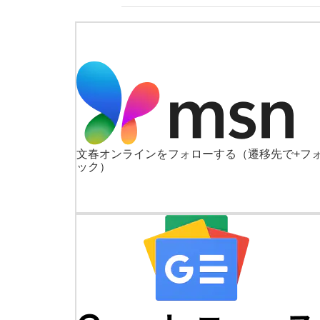
文春オンラインをフォローする
（遷移先で+フ
ック）