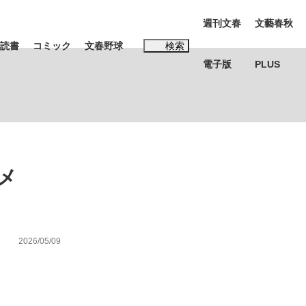
週刊文春
文藝春秋
読書
コミック
文春野球
検索
電子版
PLUS
インタビュー
読書
#松田聖子
メ
む将棋
2026/05/09
BC日本代表“敗戦”の真実 選手が明かす...