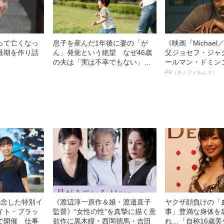
って亡くなっ
息子を産んだ1年後に妻の「が
《映画『Michae
最期を作り話
ん」発覚という絶望 なぜ46歳
父ジョセフ・ジャ
の夫は「実は不幸でもない」と
ールマン・ドミン
思えたのか？
ルインタビュー“
PR（キノフィルムズ）
名優、複雑な父親
語る”《日本興収7
記念した特別イ
《渡辺淳一原作＆娘・渡邉直子
ヤクザ顔負けの「
イト・ブラッ
監督》“女性の性”を真摯に描く意
事」豊満な身体を
で開催 仕事
欲作に黒木瞳・西岡德馬・吉田
れ…「自称16歳