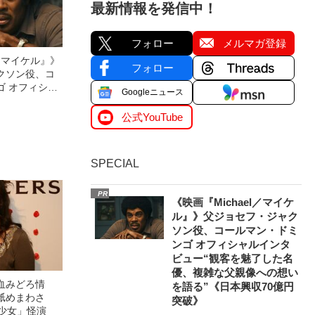
最新情報を発信中！
フォロー
メルマガ登録
l／マイケル』》
フォロー
クソン役、コ
ゴ オフィシャ
Googleニュース
観客を魅了した
像への想いを
公式YouTube
0億円突破》
SPECIAL
PR
《映画『Michael／マイケ
ル』》父ジョセフ・ジャク
ソン役、コールマン・ドミ
ンゴ オフィシャルインタ
ビュー“観客を魅了した名
優、複雑な父親像への想い
血みどろ情
を語る”《日本興収70億円
舐めまわさ
突破》
美少女」怪演