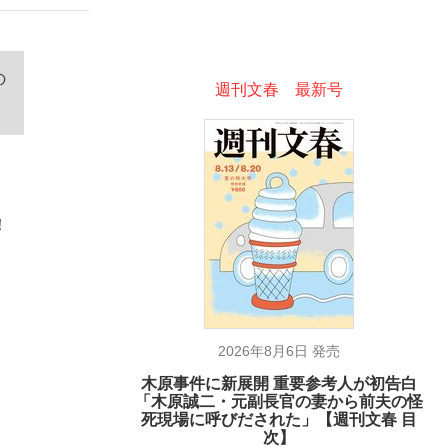
ない資産運用のすべて
の
週刊文春 最新号
が悲しい」『北の国から』倉本聰氏（91...
！
ゾ！
2026年8月6日 発売
木原事件に新展開 重要参考人が初告白
「木原誠二・元副長官の妻から前夫の怪
死現場に呼びだされた」【週刊文春 目
次】