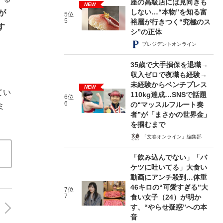
座の高級店には見向きも
NEW
しない…“本物”を知る富
が
5位
5
裕層が行きつく“究極のス
す
シ”の正体
プレジデントオンライン
35歳で大手損保を退職→
収入ゼロで夜職も経験→
未経験からベンチプレス
NEW
てい
110kg達成…SNSで話題
6位
6
の“マッスルフルート奏
ミ
者”が「まさかの世界金」
を掴むまで
「文春オンライン」編集部
「飲み込んでない」「バ
ケツに吐いてる」大食い
動画にアンチ殺到…体重
46キロの“可愛すぎる”大
7位
7
食い女子（24）が明か
す、“やらせ疑惑”への本
音