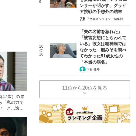
9
ンサーが明かす、グラビ
ア挑戦の予想外の結末
「文春オンライン」編集部
「夫の名前を忘れた」
「被害妄想にとらわれて
いる」彼女は精神病では
10
なかった…脳みそを調べ
位
10
てわかった51歳女性の
「本当の病名」
下村 健寿
11位から20位を見る
時47歳）の胃
ら「私の力で
い」と…逸見
かす、父親の
その壮絶な裏