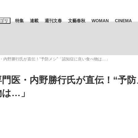
ゴリ
特集
連載
週刊文春
文藝春秋
WOMAN
CINEMA
キーワード入力
ス
エンタメ
ライフ
ビジネス
・内野勝行氏が直伝！“予防メシ”「認知症に良い食べ物は…」
ーワードタグ一覧
山凌輝
#高市早苗
#後藤真希
#森岡毅
#城彰二
#内田有紀
専門医・内野勝行氏が直伝！“予防
観る将棋、読
#池上彰
物は…」
て明かした日本代表監督に...
「最悪の空気のまま解散」W