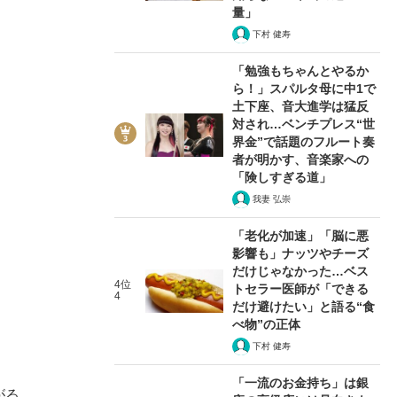
量」
下村 健寿
「勉強もちゃんとやるか
ら！」スパルタ母に中1で
土下座、音大進学は猛反
対され…ベンチプレス“世
界金”で話題のフルート奏
者が明かす、音楽家への
「険しすぎる道」
我妻 弘崇
「老化が加速」「脳に悪
影響も」ナッツやチーズ
だけじゃなかった…ベス
4位
トセラー医師が「できる
4
だけ避けたい」と語る“食
べ物”の正体
下村 健寿
「一流のお金持ち」は銀
がる