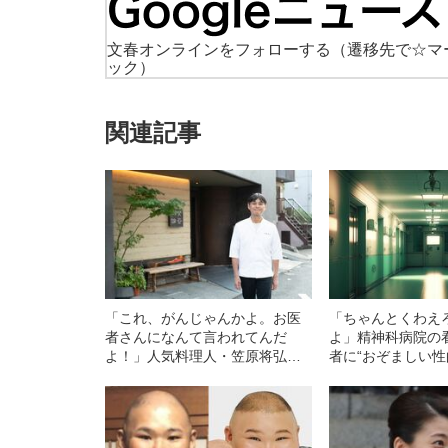
文春オンラインをフォローする
（遷移先で☆マ
ック）
関連記事
「これ、がんじゃんかよ。お医
「ちゃんとくわえ
者さんになんて言われてんだ
よ」精神科病院の
よ！」人気料理人・笠原将弘が
者に“おぞましい性
思わず声を荒げた亡き妻が“がん
戸・神出病院で起
と診断された瞬間”
の虐待事件”