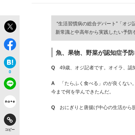
“生活習慣病の総合デパート”「オ
新常識と中高年から実践したい予防
魚、果物、野菜が認知症予防
「敗因分析は一切聞かれなかった」侍ジャパン選
キングの誕生を、目撃せよ。
Q
49歳、オジ記者です。オイラ、認
0
A
「たらふく食べる」のが良くない
今まで何を学んできたんだ。
the Style
Q
おにぎりと唐揚げ中心の生活から脱
「目標達成できなかったからと言って…」サッ
コピー