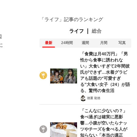
「ライフ」記事のランキング
ライフ
総合
因
最新
24時間
週間
月間
写真
に
「食費は月40万円」「男
性から食事に誘われな
い」大食いすぎて2年間彼
氏ができず…水着グラビ
アも話題の“可愛すぎ
る”大食い女子（24）が語
る、驚愕の食生活
徳重 龍徳
「こんなに少ないの？」
食べ過ぎは確実に悪影
響…小腹が空いたらナッ
ツやチーズを食べる人が
知らない「本当の適正