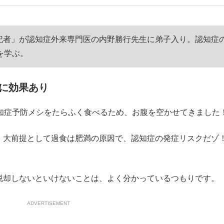
いまさら聞け
ジ記者」が認知症外来専門医の内野勝行先生に弟子入り。認知症
を学ぶ。
に効果あり
手が証言した“NPB聞...
「クマが悪者扱いされているの
知症予防メシをたらふく食べるため、お腹を空かせてきました
。大前提として過食は肥満の原因で、認知症の発症リスクだ
却しないといけないことは、よく分かっているつもりです。
もっと見る
ADVERTISEMENT
カー日本代表・森保一監督...