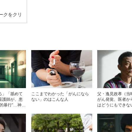
ークをクリ
ろ」「舐めて
ここまでわかった「がんになら
父・逸見政孝（当
看護師が、患
ない」のはこんな人
がん発覚、医者か
的暴行”…神
はどうにもできな
きた“前代未聞
太郎（52）が明
「がん告白会見」
側