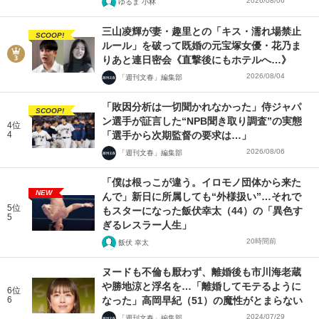
2026/08/06
ゆるま 小林
三山凌輝が妻・趣里との「キス・濡れ場禁止
SCOOP!
ルール」を破って既婚の元宝塚女優・花乃ま
りあと連日密会《直撃後にもホテルへ…》
2026/08/04
「週刊文春」編集部
「敗因分析は一切聞かれなかった」侍ジャパ
SCOOP!
ン選手が証言した“NPB聞き取り調査”の実態
4位
4
「選手から次期監督の要求は…」
2026/08/06
「週刊文春」編集部
「僕は根っこが違う。イロモノ団体から来た
NEW
んで」新日に所属しても“外様扱い”…それで
5位
もスターになった飯伏幸太（44）の「異色す
5
ぎるレスラー人生」
20時間前
飯伏 幸太
ヌードも不倫も厭わず、離婚後も市川海老蔵
や勝地涼と浮名を…「離婚してモテるように
6位
6
なった」高岡早紀（51）の魔性がとまらない
2024/07/29
「週刊文春」編集部