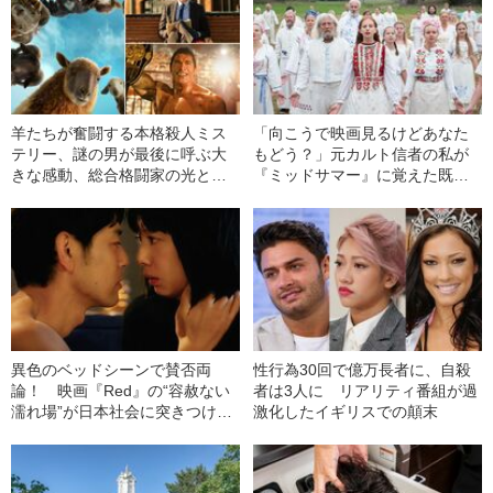
羊たちが奮闘する本格殺人ミス
「向こうで映画見るけどあなた
テリー、謎の男が最後に呼ぶ大
もどう？」元カルト信者の私が
きな感動、総合格闘家の光と陰
『ミッドサマー』に覚えた既視
——予想を良い意味で裏切って
感
くれる、5月に観たい映画3
本！ 〈『ひつじ探偵団』『サ
ンキュー、チャック』『スマッ
シング・マシーン』〉
異色のベッドシーンで賛否両
性行為30回で億万長者に、自殺
論！ 映画『Red』の“容赦ない
者は3人に リアリティ番組が過
濡れ場”が日本社会に突きつけた
激化したイギリスでの顛末
もの