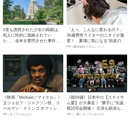
2度も誘拐された少女の両親は、
「えっ、こんなに変わるの？」
犯人に性的に籠絡されてい
36歳男性ライターのニオイが激
た……全米を驚愕させた事件と
変！ 夏場に気になる“頭皮のニ
は
オイ”や“ベタつき”を解消す
PR（株式会社スヴェンソン）
る、“ウィッグのスペシャリス
ト”が生み出した徹底ケアとは
《映画『Michael／マイケル』》
《祝59歳》日本中の【ステイサ
父ジョセフ・ジャクソン役、コ
ム愛】が大暴走！ “勝手に”生誕
ールマン・ドミンゴ オフィシャ
祭試写会開催！ 主演も助演も全
ルインタビュー“観客を魅了した
部ステイサム！「ステサミー
PR（キノフィルムズ）
PR（（株）キノフィルムズ）
名優、複雑な父親像への想いを
賞」爆誕！【応募総数941票 全
語る”《日本興収70億円突破》
54作品の栄冠に輝いた作品とは