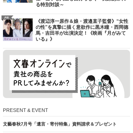
る特別対談～
PR
《渡辺淳一原作＆娘・渡邉直子監督》“女性
の性”を真摯に描く意欲作に黒木瞳・西岡德
馬・吉田羊が出演決定！《映画『月がみて
いる』》
PRESENT & EVENT
文藝春秋7月号「遺言・寄付特集」資料請求＆プレゼント