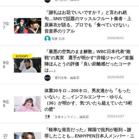
「謝礼はお花でいいですか？」と言われ絶
句…SNSで話題のマッスルフルート奏者・上
7位
原麻衣が語る、プロでも「食べていけない」
7
音楽界のリアル
2026/08/01
我妻 弘崇
「最悪の空気のまま解散」WBC日本代表“敗
SCOOP!
戦”の真実 選手が明かす“井端ジャパン”首脳
8位
陣ほんとうの評価「良い距離感だったコーチ
8
は…」
2026/08/06
「週刊文春」編集部
体重30キロ→200キロ、男友達から「もった
いない」と…インフルエンサー・ゆりん
9位
（36）が明かす、気づいたら超えていた“3桁
9
の壁”
2024/12/07
「文春オンライン」編集部
「軽率な発言だった」韓国で批判が殺到→謝
10
罪したことも…ENHYPEN日本人メンバー・ニ