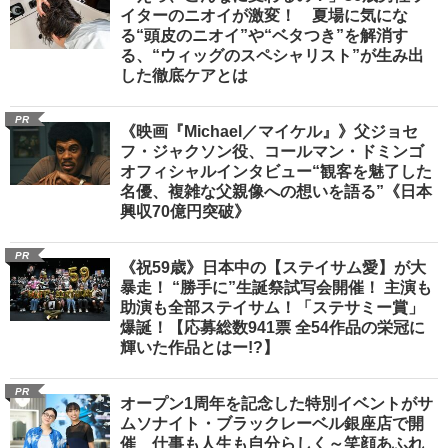
イターのニオイが激変！ 夏場に気にな
る“頭皮のニオイ”や“ベタつき”を解消す
る、“ウィッグのスペシャリスト”が生み出
した徹底ケアとは
PR
《映画『Michael／マイケル』》父ジョセ
フ・ジャクソン役、コールマン・ドミンゴ
オフィシャルインタビュー“観客を魅了した
名優、複雑な父親像への想いを語る”《日本
興収70億円突破》
PR
《祝59歳》日本中の【ステイサム愛】が大
暴走！ “勝手に”生誕祭試写会開催！ 主演も
助演も全部ステイサム！「ステサミー賞」
爆誕！【応募総数941票 全54作品の栄冠に
輝いた作品とはー!?】
PR
オープン1周年を記念した特別イベントがサ
ムソナイト・ブラックレーベル銀座店で開
催 仕事も人生も自分らしく～笑顔あふれ