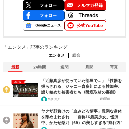
フォロー
メルマガ登録
フォロー
公式YouTube
Googleニュース
「エンタメ」記事のランキング
エンタメ
総合
最新
24時間
週間
月間
写真
「近藤真彦が使っていた部屋で…」「性器を
NEW
握らされる」ジャニー喜多川による性加害、
語り始めた被害者たち《徹底取材の裏側》
3時間前
髙橋 大介
ヤクザ顔負けの「血みどろ情事」豊満な身体
を舐めまわされ…「自称16歳美少女」怪演
中、かたせ梨乃（69）の美しすぎる“熟れ方”