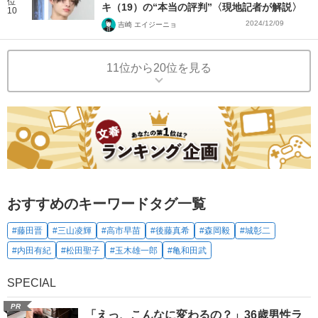
位
キ（19）の“本当の評判”〈現地記者が解説〉
10
2024/12/09
吉崎 エイジーニョ
11位から20位を見る
おすすめのキーワードタグ一覧
#藤田晋
#三山凌輝
#高市早苗
#後藤真希
#森岡毅
#城彰二
#内田有紀
#松田聖子
#玉木雄一郎
#亀和田武
SPECIAL
PR
「えっ、こんなに変わるの？」36歳男性ラ