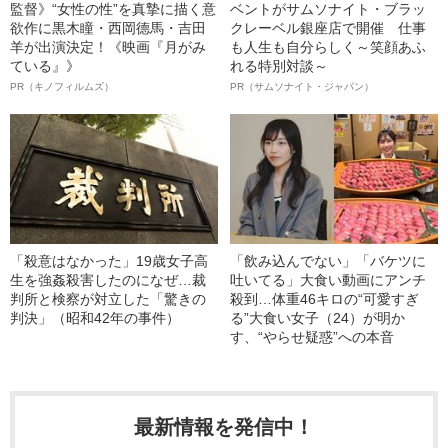
監督》“女性の性”を真摯に描く意
ベントがサムソナイト・ブラッ
欲作に黒木瞳・西岡德馬・吉田
クレーベル銀座店で開催 仕事
羊が出演決定！《映画『月がみ
も人生も自分らしく～笑顔あふ
ている』》
れる特別対談～
PR（キノフィルムズ）
PR（サムソナイト・ジャパン）
「殺意はなかった」19歳女子高
「飲み込んでない」「バケツに
生を強姦殺害したのになぜ…裁
吐いてる」大食い動画にアンチ
判所と検察が対立した「驚きの
殺到…体重46キロの“可愛すぎ
判決」（昭和42年の事件）
る”大食い女子（24）が明か
す、“やらせ疑惑”への本音
最新情報を発信中！