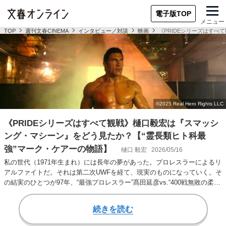
電子版TOP
メニュー
TOP
週刊文春CINEMA
インタビュー／対談
映画
《PRIDEシリーズはす
《PRIDEシリーズはすべて観戦》樋口毅宏は『スマッシ
ング・マシーン』をどう見たか？【“霊長類ヒト科最
強”マーク・ケアーの物語】
樋口 毅宏
2026/05/16
私の世代（1971年生まれ）には長年の夢があった。プロレスラーによるリ
アルファイトだ。それは第二次UWFを経て、現実のものになっていく。そ
の結実のひとつが97年、“最強プロレスラー”髙田延彦vs.“400戦無敗の柔…
続きを読む