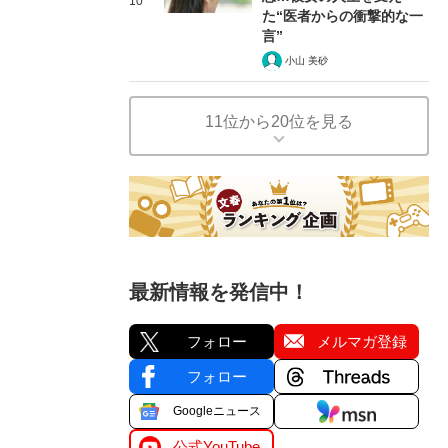
10
た“医者からの衝撃的な一
言”
小山 美砂
11位から20位を見る
最新情報を発信中！
フォロー
メルマガ登録
フォロー
Googleニュース
公式YouTube