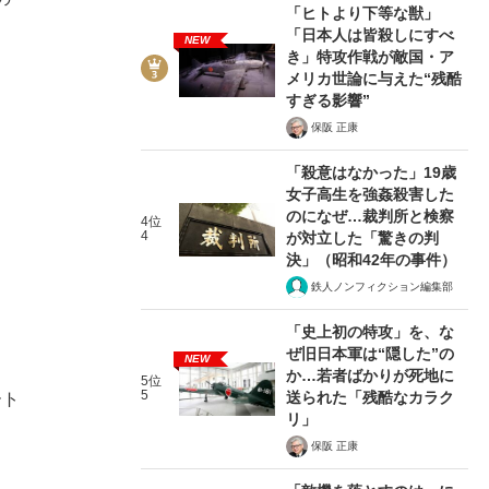
「ヒトより下等な獣」
「日本人は皆殺しにすべ
NEW
き」特攻作戦が敵国・ア
メリカ世論に与えた“残酷
すぎる影響”
保阪 正康
「殺意はなかった」19歳
女子高生を強姦殺害した
のになぜ…裁判所と検察
4位
4
が対立した「驚きの判
決」（昭和42年の事件）
鉄人ノンフィクション編集部
「史上初の特攻」を、な
ぜ旧日本軍は“隠した”の
NEW
か…若者ばかりが死地に
5位
5
送られた「残酷なカラク
ート
リ」
保阪 正康