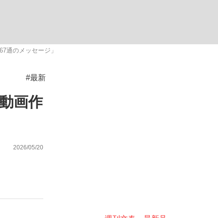
67通のメッセージ」
#最新
が悲しい」『北の国から』倉本聰氏（91...
を、目撃せよ。
動画作
2026/05/20