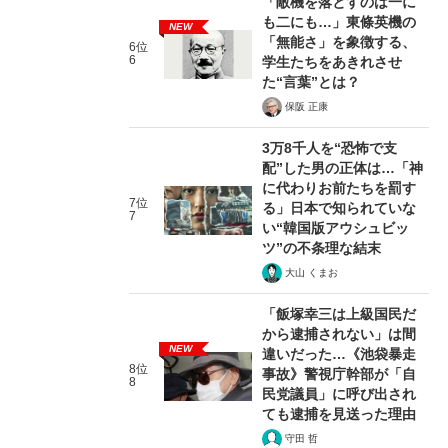
「敵機を落とすのは一に
も二にも…」東條英機の
NEW
「無能さ」を象徴する、
6位
6
学生たちをあきれさせ
た“言葉”とは？
保阪 正康
3万8千人を“恐怖で支
配”した男の正体は…「神
に代わりお前たちを罰す
7位
る」日本で知られていな
7
い“韓国版アウシュビッ
ツ”の不条理な結末
大山 くまお
「飯塚幸三は上級国民だ
から逮捕されない」は間
NEW
違いだった…《池袋暴走
8位
事故》警視庁幹部が「自
8
民党議員」に呼び出され
ても逮捕を見送った理由
守田 哲