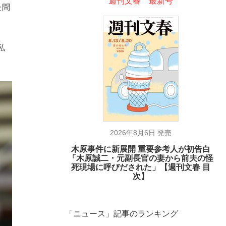
週刊文春 最新号
た問
私
2026年8月6日 発売
木原事件に新展開 重要参考人が初告白
「木原誠二・元副長官の妻から前夫の怪
死現場に呼びだされた」【週刊文春 目
次】
「ニュース」記事のランキング