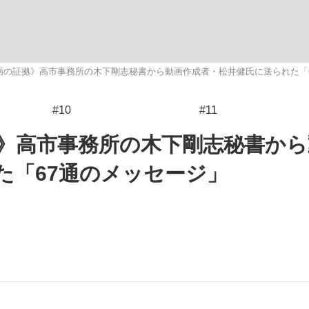
画の証拠》高市事務所の木下剛志秘書から動画作成者・松井健氏に送られた「
#10
#11
手が証言した“NPB聞...
「クマが悪者扱いされているの
キングの誕生
》高市事務所の木下剛志秘書から
た「67通のメッセージ」
もっと見る
カー日本代表・森保一監督...