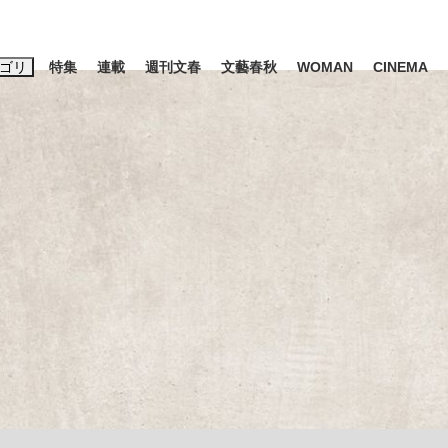
ゴリ
特集
連載
週刊文春
文藝春秋
WOMAN
CINEMA
キーワード入力
ス
エンタメ
ライフ
ビジネス
ーワードタグ一覧
山凌輝
#高市早苗
#後藤真希
#森岡毅
#城彰二
#内田有紀
#亀和田武
て明かした日本代表監督に...
「最悪の空気のまま解散」W
私のあのとき