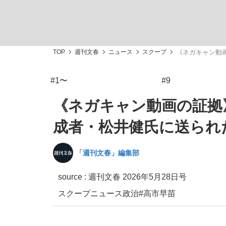
観る将棋、読む将棋
TOP
週刊文春
ニュース
スクープ
《ネガキャン動
#1〜
#9
「敗因分析は一切聞かれなかった」侍ジャパン選
《ネガキャン動画の証拠
成者・松井健氏に送られ
「週刊文春」編集部
いまさら聞けない資産運用のすべて
source :
週刊文春 2026年5月28日号
スクープ
ニュース
政治
#高市早苗
「目標達成できなかったからと言って…」サッ