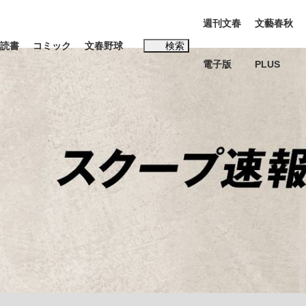
週刊文春
文藝春秋
読書
コミック
文春野球
検索
電子版
PLUS
インタビュー
読書
#松田聖子
BC日本代表“敗戦”の真実 選手が明かす...
、私のいま