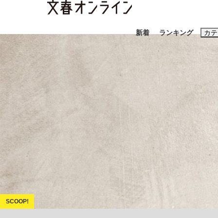
新着
ランキング
カテ
スクープ
ニュー
おすすめのキ
#藤田晋
#三
#玉木雄一郎
「90%は失敗する。でも…」本田圭佑が初め
終戦から81年