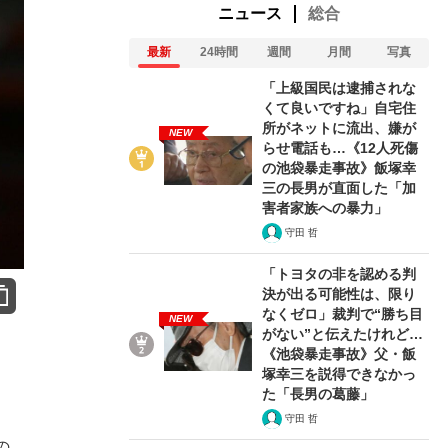
ニュース
総合
最新
24時間
週間
月間
写真
「上級国民は逮捕されな
くて良いですね」自宅住
所がネットに流出、嫌が
NEW
らせ電話も…《12人死傷
の池袋暴走事故》飯塚幸
三の長男が直面した「加
害者家族への暴力」
守田 哲
「トヨタの非を認める判
決が出る可能性は、限り
なくゼロ」裁判で“勝ち目
NEW
がない”と伝えたけれど…
《池袋暴走事故》父・飯
塚幸三を説得できなかっ
た「長男の葛藤」
守田 哲
の