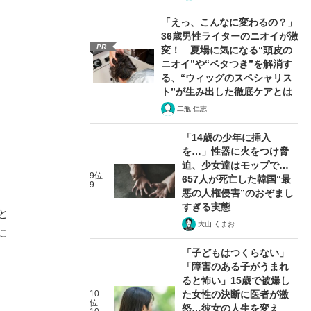
「えっ、こんなに変わるの？」
36歳男性ライターのニオイが激
PR
変！ 夏場に気になる“頭皮の
ニオイ”や“ベタつき”を解消す
る、“ウィッグのスペシャリス
ト”が生み出した徹底ケアとは
二瓶 仁志
「14歳の少年に挿入
を…」性器に火をつけ脅
迫、少女達はモップで…
9位
657人が死亡した韓国“最
9
悪の人権侵害”のおぞまし
すぎる実態
と
大山 くまお
に
「子どもはつくらない」
「障害のある子がうまれ
ると怖い」15歳で被爆し
10
た女性の決断に医者が激
位
怒…彼女の人生を変え