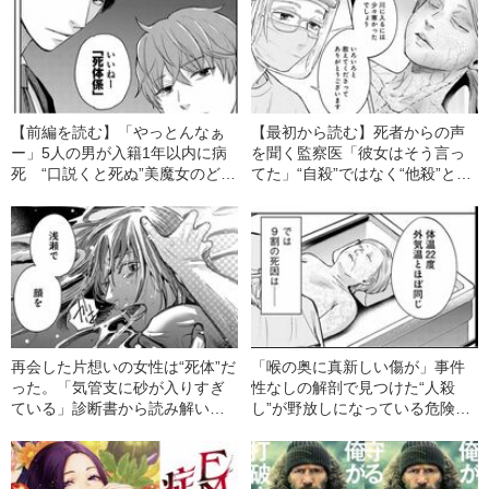
【前編を読む】「やっとんなぁ
【最初から読む】死者からの声
ー」5人の男が入籍1年以内に病
を聞く監察医「彼女はそう言っ
死 “口説くと死ぬ”美魔女のどす
てた」“自殺”ではなく“他殺”と女
黒い疑惑――
性の水死体が語ったわけとは
再会した片想いの女性は“死体”だ
「喉の奥に真新しい傷が」事件
った。「気管支に砂が入りすぎ
性なしの解剖で見つけた“人殺
ている」診断書から読み解い
し”が野放しになっている危険性
た“違和感”とは
＜8人に1人は死因不明＞