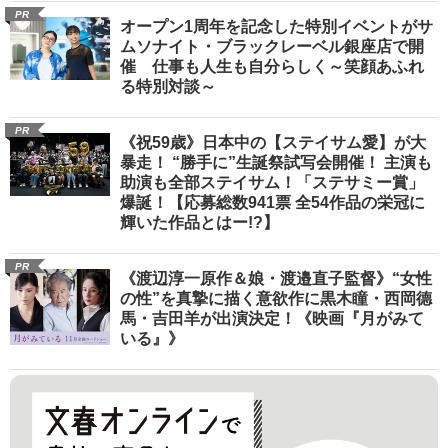
PR
オープン1周年を記念した特別イベントがサ
ムソナイト・ブラックレーベル銀座店で開
催 仕事も人生も自分らしく～笑顔あふれ
る特別対談～
PR
《祝59歳》日本中の【ステイサム愛】が大
暴走！ “勝手に”生誕祭試写会開催！ 主演も
助演も全部ステイサム！「ステサミー賞」
爆誕！【応募総数941票 全54作品の栄冠に
輝いた作品とはー!?】
PR
《渡辺淳一原作＆娘・渡邉直子監督》“女性
の性”を真摯に描く意欲作に黒木瞳・西岡德
馬・吉田羊が出演決定！《映画『月がみて
いる』》