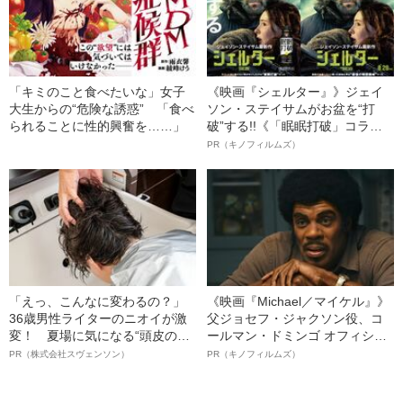
「キミのこと食べたいな」女子
《映画『シェルター』》ジェイ
大生からの“危険な誘惑” 「食べ
ソン・ステイサムがお盆を“打
られることに性的興奮を……」
破”する!!《「眠眠打破」コラ
ボ》
PR（キノフィルムズ）
「えっ、こんなに変わるの？」
《映画『Michael／マイケル』》
36歳男性ライターのニオイが激
父ジョセフ・ジャクソン役、コ
変！ 夏場に気になる“頭皮のニ
ールマン・ドミンゴ オフィシャ
オイ”や“ベタつき”を解消す
ルインタビュー“観客を魅了した
PR（株式会社スヴェンソン）
PR（キノフィルムズ）
る、“ウィッグのスペシャリス
名優、複雑な父親像への想いを
ト”が生み出した徹底ケアとは
語る”《日本興収70億円突破》