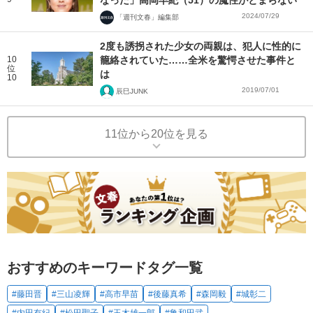
なった」高岡早紀（51）の魔性がとまらない
2024/07/29
「週刊文春」編集部
2度も誘拐された少女の両親は、犯人に性的に
10
籠絡されていた……全米を驚愕させた事件と
位
は
10
2019/07/01
辰巳JUNK
11位から20位を見る
おすすめのキーワードタグ一覧
#藤田晋
#三山凌輝
#高市早苗
#後藤真希
#森岡毅
#城彰二