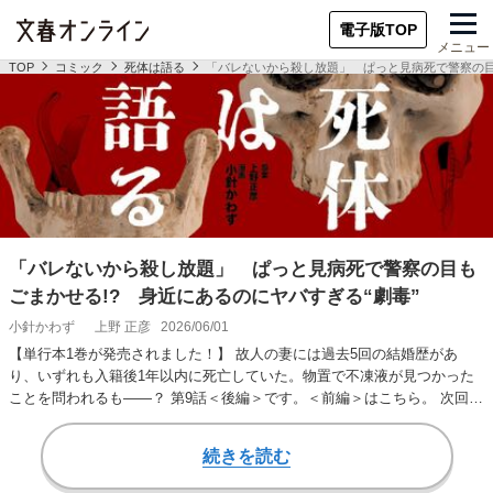
電子版TOP
メニュー
TOP
コミック
死体は語る
「バレないから殺し放題」 ぱっと見病死で警察の目
「バレないから殺し放題」 ぱっと見病死で警察の目も
ごまかせる!? 身近にあるのにヤバすぎる“劇毒”
小針かわず
上野 正彦
2026/06/01
【単行本1巻が発売されました！】 故人の妻には過去5回の結婚歴があ
り、いずれも入籍後1年以内に死亡していた。物置で不凍液が見つかった
ことを問われるも――？ 第9話＜後編＞です。＜前編＞はこちら。 次回は
8月更新予定で…
続きを読む