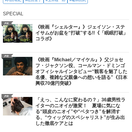
#内田有紀
#松田聖子
#玉木雄一郎
#亀和田武
SPECIAL
PR
《映画『シェルター』》ジェイソン・ステ
イサムがお盆を“打破”する!!《「眠眠打破」
コラボ》
PR
《映画『Michael／マイケル』》父ジョセ
フ・ジャクソン役、コールマン・ドミンゴ
オフィシャルインタビュー“観客を魅了した
名優、複雑な父親像への想いを語る”《日本
興収70億円突破》
PR
「えっ、こんなに変わるの？」36歳男性ラ
イターのニオイが激変！ 夏場に気にな
る“頭皮のニオイ”や“ベタつき”を解消す
る、“ウィッグのスペシャリスト”が生み出
した徹底ケアとは