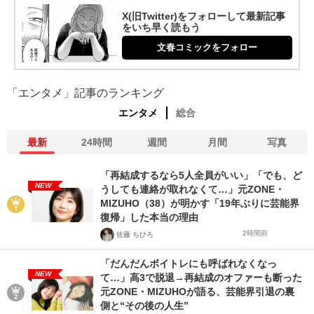
X(旧Twitter)をフォローして最新記事
をいち早く読もう
文春コミックをフォロー
「エンタメ」記事のランキング
エンタメ
総合
最新
24時間
週間
月間
写真
「再結成するなら5人全員がいい」「でも、ど
NEW
うしても連絡が取れなくて…」元ZONE・
MIZUHO（38）が明かす「19年ぶりに芸能界
復帰」した本当の理由
2時間前
佐藤 ちひろ
「だんだんボイトレにも呼ばれなくなっ
NEW
て…」高3で脱退→再結成のオファーも断った
元ZONE・MIZUHOが語る、芸能界引退の裏
側と“その後の人生”