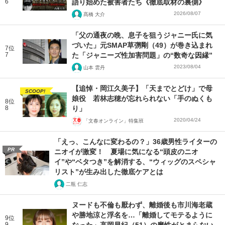
6
語り始めた被害者たち《徹底取材の裏側》
2026/08/07
髙橋 大介
「父の通夜の晩、息子を狙うジャニー氏に気
づいた」元SMAP草彅剛（49）が巻き込まれ
7位
7
た「ジャニーズ性加害問題」の“数奇な因縁”
2023/08/04
山本 雲丹
【追悼・岡江久美子】「天までとどけ」で母
SCOOP!
娘役 若林志穂が忘れられない「手のぬくも
8位
8
り」
2020/04/24
「文春オンライン」特集班
「えっ、こんなに変わるの？」36歳男性ライターの
PR
ニオイが激変！ 夏場に気になる“頭皮のニオ
イ”や“ベタつき”を解消する、“ウィッグのスペシャ
リスト”が生み出した徹底ケアとは
二瓶 仁志
ヌードも不倫も厭わず、離婚後も市川海老蔵
や勝地涼と浮名を…「離婚してモテるように
9位
9