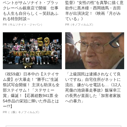
ベントがサムソナイト・ブラッ
監督》“女性の性”を真摯に描く意
クレーベル銀座店で開催 仕事
欲作に黒木瞳・西岡德馬・吉田
も人生も自分らしく～笑顔あふ
羊が出演決定！《映画『月がみ
れる特別対談～
ている』》
PR（サムソナイト・ジャパン）
PR（キノフィルムズ）
《祝59歳》日本中の【ステイサ
「上級国民は逮捕されなくて良
ム愛】が大暴走！ “勝手に”生誕
いですね」自宅住所がネットに
祭試写会開催！ 主演も助演も全
流出、嫌がらせ電話も…《12人
部ステイサム！「ステサミー
死傷の池袋暴走事故》飯塚幸三
賞」爆誕！【応募総数941票 全
の長男が直面した「加害者家族
54作品の栄冠に輝いた作品とは
への暴力」
ー!?】
PR（（株）キノフィルムズ）