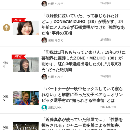
2時間前
佐藤 ちひろ
「収録後に泣いていた、って報じられたけ
NEW
ど…」ZONEのMIZUHO（38）が明かす、24
年前にとんねるず石橋貴明がつけた“強烈なあ
だ名”事件の真相
2時間前
佐藤 ちひろ
「印税は1円ももらっていません」19年ぶりに
NEW
芸能界に復帰したZONE・MIZUHO（38）が
4位
明かす、紅白3年連続出場したのに“月収8万
4
円”だった絶頂期
2時間前
佐藤 ちひろ
「パートナーが一晩中セックスしていて寝ら
れない」と解散に至った女子ペアも…オリン
5位
5
ピック選手村の“知られざる性事情”とは
2024/07/30
辰巳JUNK
「近藤真彦が使っていた部屋で…」「性器を
握らされる」ジャニー喜多川による性加害、
6位