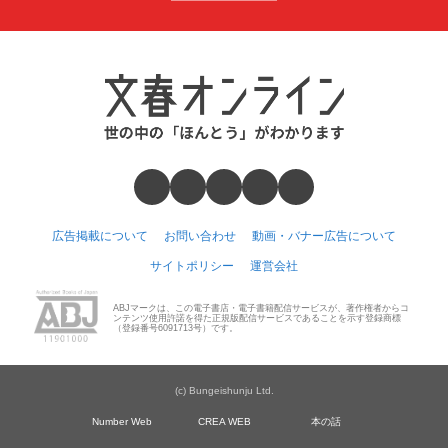
広告掲載について
お問い合わせ
動画・バナー広告について
サイトポリシー
運営会社
ABJマークは、この電子書店・電子書籍配信サービスが、著作権者からコ
ンテンツ使用許諾を得た正規版配信サービスであることを示す登録商標
（登録番号6091713号）です。
(c) Bungeishunju Ltd.
Number Web
CREA WEB
本の話