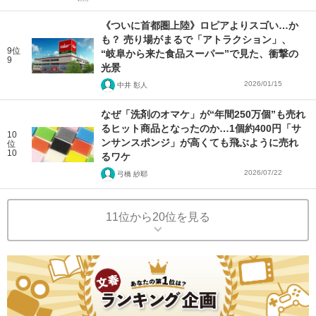
《ついに首都圏上陸》ロピアよりスゴい…か
も？ 売り場がまるで「アトラクション」、
9位
“岐阜から来た食品スーパー”で見た、衝撃の
9
光景
2026/01/15
中井 彰人
なぜ「洗剤のオマケ」が“年間250万個”も売れ
るヒット商品となったのか…1個約400円「サ
10
ンサンスポンジ」が高くても飛ぶように売れ
位
10
るワケ
2026/07/22
弓橋 紗耶
11位から20位を見る