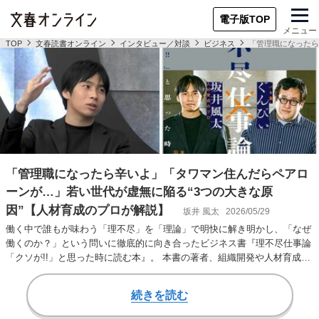
電子版TOP
メニュー
TOP
文春読書オンライン
インタビュー／対談
ビジネス
「管理職になったら
「管理職になったら辛いよ」「タワマン住んだらペアロ
ーンが…」若い世代が虚無に陥る“3つの大きな原
因”【人材育成のプロが解説】
坂井 風太
2026/05/29
働く中で誰もが味わう「理不尽」を「理論」で明快に解き明かし、「なぜ
働くのか？」という問いに徹底的に向き合ったビジネス書『理不尽仕事論
「クソが!!」と思った時に読む本』。 本書の著者、組織開発や人材育成の
プロフェッ…
続きを読む