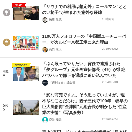
NEW
「サウナでの利用は想定外」コールマン“とと
のい椅子”が生まれた意外な経緯
13時間前
徳重 龍徳
1100万人フォロワーの「中国版ユーチューバ
ー」がカルビー京都工場に来た理由
2019/04/02
高口 康太
「ぶん殴ってやりたい」背任で逮捕された
SCOOP!
「夢グループ」元企画宣伝部長（49）が壮絶
4位
4
パワハラで部下を退職に追い込んでいた
2024/05/30
「週刊文春」編集部
「変な商売ですよ。そう思っていますが、理
不尽なことだらけ」親子三代で100年…岐阜の
5位
巨大風俗街“金津園”元組合長が明かした“性産
5
業の実情”《写真多数》
2026/02/24
鹿取 茂雄