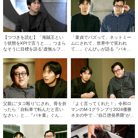
【つづきを読む】「海賊王とい
「童貞でバズって、ネットミー
う状態をKPIで言うと…」つまら
ムにされて、世界中で笑われ
なそうに目標を語る“虚無ルフ
て…」ぐんぴぃが語る『バキ
ィ”はなぜダメなのか？《組織で
童』街頭インタビューという“挫
成功するリーダーの意外な条
折経験”と、挫折が人生に与えた
件》
影響
父親に“タコ殴り”にされ、骨を折
「よく言ってくれた！」令和ロ
ったら「自転車で転んだと言い
マンのM-1グランプリ2024優勝
なさい」と…『バキ童』ぐんぴ
ネタの中で…“自己啓発界隈”が沸
ぃが明かす、つらい記憶の中
いたあるセリフとは？《ぐんぴ
で“唯一救われた瞬間”とは
ぃも納得》