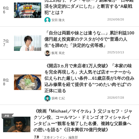
売上2兆円、ドン・キホーテ創業者が「日本経
済を決定的にダメにした」と断言する“A級戦
6位
6
犯”とは？
2024/06/26
安田 隆夫
「自分は両親や妹とは違うな…」累計利益100
億円超え投資家のテスタが小5で“普通の人
7位
7
生”を諦めた「決定的な劣等感」
2025/10/13
飯尾 篤史
《開店3ヵ月で来店者1万人突破》「本家の味
を完全再現しろ」大人気そば店オーナーから
伝えられた厳しい条件…61歳店長が1年の住み
8位
8
込み修業を経て提供する“つめたい肉そば”の
正体に迫る
2026/07/28
坂崎 仁紀
《映画『Michael／マイケル』》父ジョセフ・ジャ
PR
クソン役、コールマン・ドミンゴ オフィシャルイ
ンタビュー“観客を魅了した名優、複雑な父親像へ
の想いを語る”《日本興収70億円突破》
「文春オンライン」編集部