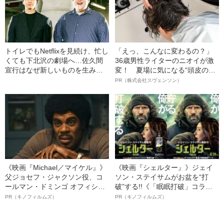
トイレでもNetflixを見続け、忙し
「えっ、こんなに変わるの？」
くても下北沢の劇場へ…佐久間
36歳男性ライターのニオイが激
宣行はなぜ新しいものを生み出
変！ 夏場に気になる“頭皮のニ
し続けられるのか？ 人気プロデ
オイ”や“ベタつき”を解消す
PR（株式会社スヴェンソン）
ューサーの“習慣”に学ぶ
る、“ウィッグのスペシャリス
ト”が生み出した徹底ケアとは
《映画『Michael／マイケル』》
《映画『シェルター』》ジェイ
父ジョセフ・ジャクソン役、コ
ソン・ステイサムがお盆を“打
ールマン・ドミンゴ オフィシャ
破”する!!《「眠眠打破」コラ
ルインタビュー“観客を魅了した
ボ》
PR（キノフィルムズ）
PR（キノフィルムズ）
名優、複雑な父親像への想いを
語る”《日本興収70億円突破》