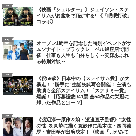
PR
《映画『シェルター』》ジェイソン・ステ
イサムがお盆を“打破”する!!《「眠眠打破」
コラボ》
PR
オープン1周年を記念した特別イベントがサ
ムソナイト・ブラックレーベル銀座店で開
催 仕事も人生も自分らしく～笑顔あふれ
る特別対談～
PR
《祝59歳》日本中の【ステイサム愛】が大
暴走！ “勝手に”生誕祭試写会開催！ 主演も
助演も全部ステイサム！「ステサミー賞」
爆誕！【応募総数941票 全54作品の栄冠に
輝いた作品とはー!?】
PR
《渡辺淳一原作＆娘・渡邉直子監督》“女性
の性”を真摯に描く意欲作に黒木瞳・西岡德
馬・吉田羊が出演決定！《映画『月がみて