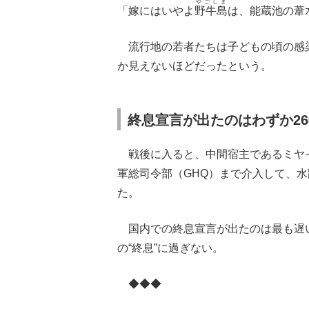
やごしま
「嫁にはいやよ
野牛島
は、能蔵池の葦
流行地の若者たちは子どもの頃の感染
か見えないほどだったという。
終息宣言が出たのはわずか2
戦後に入ると、中間宿主であるミヤイ
軍総司令部（GHQ）まで介入して、
た。
国内での終息宣言が出たのは最も遅い
の“終息”に過ぎない。
◆◆◆