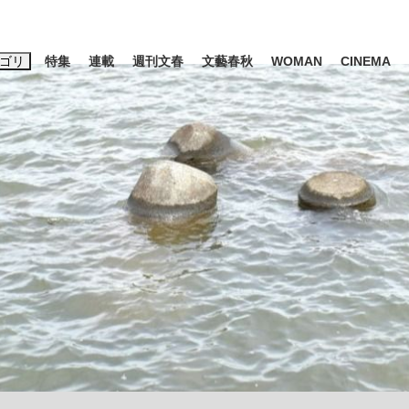
ゴリ
特集
連載
週刊文春
文藝春秋
WOMAN
CINEMA
キーワード入力
ス
エンタメ
ライフ
ビジネス
ーワードタグ一覧
山凌輝
#高市早苗
#後藤真希
#森岡毅
#城彰二
#内田有紀
観る将棋、読
#亀和田武
て明かした日本代表監督に...
「最悪の空気のまま解散」W