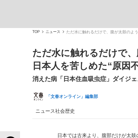
TOP
ニュース
ただ水に触れるだけで、腹が太鼓のよう
ただ水に触れるだけで、
「敗因分析は一切聞かれなかった」侍ジャパン選
キングの誕生を、目撃せよ。
日本人を苦しめた“原因
消えた病「日本住血吸虫症」ダイジェ
「文春オンライン」編集部
the Style
ニュース
社会
歴史
「目標達成できなかったからと言って…」サッ
日本では古来より、腹部だけが太鼓の