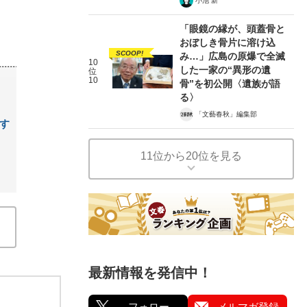
小池 新
「眼鏡の縁が、頭蓋骨と
おぼしき骨片に溶け込
SCOOP!
み…」広島の原爆で全滅
10
した一家の“異形の遺
位
10
骨”を初公開〈遺族が語
る〉
「文藝春秋」編集部
す
11位から20位を見る
最新情報を発信中！
フォロー
メルマガ登録