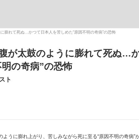
いまさら聞け
に膨れて死ぬ…かつて日本人を苦しめた“原因不明の奇病”の恐怖
腹が太鼓のように膨れて死ぬ…
手が証言した“NPB聞...
「クマが悪者扱いされているの
不明の奇病”の恐怖
スト
もっと見る
カー日本代表・森保一監督...
ように膨れ上がり、苦しみながら死に至る“原因不明の奇病”