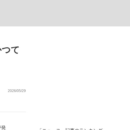
ない資産運用のすべて
かつて
が悲しい」『北の国から』倉本聰氏（91...
2026/05/29
が発