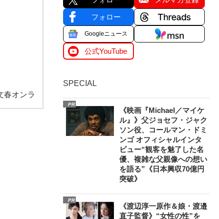
フォロー
Googleニュース
公式YouTube
SPECIAL
文春オンラ
PR
《映画『Michael／マイケ
ル』》父ジョセフ・ジャク
ソン役、コールマン・ドミ
ンゴ オフィシャルインタ
ビュー“観客を魅了した名
優、複雑な父親像への想い
を語る”《日本興収70億円
突破》
PR
《渡辺淳一原作＆娘・渡邉
直子監督》“女性の性”を