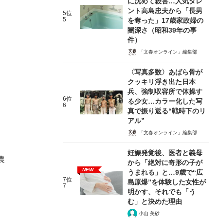
に沈めて殺害…人気タレ
ント高島忠夫から「長男
5位
5
を奪った」17歳家政婦の
闇深さ（昭和39年の事
件）
「文春オンライン」編集部
〈写真多数〉あばら骨が
クッキリ浮き出た日本
兵、強制収容所で体操す
6位
る少女…カラー化した写
6
真で振り返る“戦時下のリ
アル”
「文春オンライン」編集部
妊娠発覚後、医者と義母
農
から「絶対に奇形の子が
NEW
うまれる」と…9歳で“広
7位
島原爆”を体験した女性が
7
明かす、それでも「う
む」と決めた理由
小山 美砂