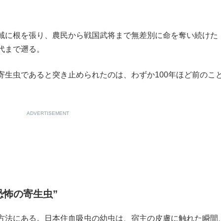
もっと見る
域に根を張り、農民から戦国武将まで無差別に命を奪い続けた
代まで遡る。
生虫であると突き止められたのは、わずか100年ほど前のこ
ADVERTISEMENT
恐怖の寄生虫”
方法にある。日本住血吸虫の幼虫は、宿主の皮膚に触れた瞬間