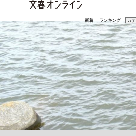
新着
ランキング
カテ
スクープ
ニュー
おすすめのキ
#藤田晋
#三
#玉木雄一郎
「90%は失敗する。でも…」本田圭佑が初め
終戦から81年