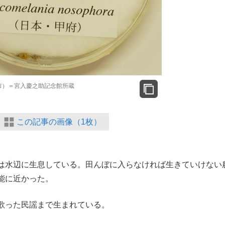
市）＝宮入慶之助記念館所蔵
この記事の画像（1枚）
は水辺に生息している。田んぼに入らなければ生きていけない
能に近かった。
歌った民謡まで生まれている。