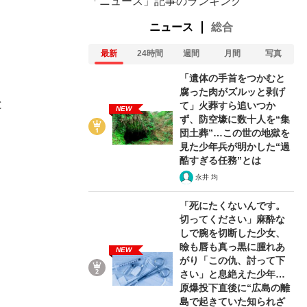
「ニュース」記事のランキング
ニュース
総合
最新
24時間
週間
月間
写真
「遺体の手首をつかむと
腐った肉がズルッと剥げ
と
て」火葬すら追いつか
NEW
ず、防空壕に数十人を“集
団土葬”…この世の地獄を
見た少年兵が明かした“過
酷すぎる任務”とは
永井 均
「死にたくないんです。
切ってください」麻酔な
しで腕を切断した少女、
瞼も唇も真っ黒に腫れあ
NEW
がり「この仇、討って下
さい」と息絶えた少年…
原爆投下直後に“広島の離
島で起きていた知られざ
、