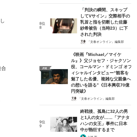
「判決の瞬間、スキップ
してVサイン」交際相手の
にし
乳首と指を切断した佐藤
8位
8
紗希被告（当時23）に下
された判決
「文春オンライン」編集部
《映画『Michael／マイケ
ル』》父ジョセフ・ジャクソン
役、コールマン・ドミンゴ オフ
連合
PR
ィシャルインタビュー“観客を
魅了した名優、複雑な父親像へ
の想いを語る”《日本興収70億
円突破》
「文春オンライン」編集部
終戦後、孤島に32人の男
と1人の女が……「アナタ
9位
ハンの女王」事件に日本
9
中が熱狂するまで