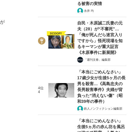
る被害の実情
永井 均
卵が
自民・木原誠二氏妻の元
夫（28）が“不審死”…
SCOOP!
「俺が死んだら迷宮入り
ですから」怪死現場を知
るキーマンが重大証言
《木原事件に新展開》
「週刊文春」編集部
「本当にごめんなさい」
17歳少女が生後5ヶ月の長
男を殺害…《高島忠夫の
4位
長男殺害事件》夫婦が背
4
負った“消えない傷”（昭
和39年の事件）
鉄人ノンフィクション編集部
「本当にごめんなさい」
生後5ヵ月の赤ん坊を風呂