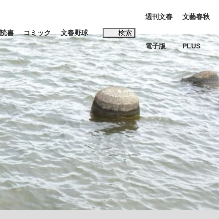
週刊文春
文藝春秋
読書
コミック
文春野球
検索
電子版
PLUS
インタビュー
読書
#松田聖子
む将棋
BC日本代表“敗戦”の真実 選手が明かす...