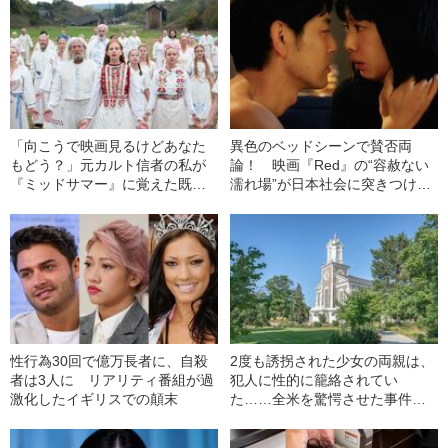
「向こうで映画見るけどあなた
異色のベッドシーンで賛否両
もどう？」元カルト信者の私が
論！ 映画『Red』の“容赦ない
『ミッドサマー』に覚えた既視
濡れ場”が日本社会に突きつけた
感
もの
性行為30回で億万長者に、自殺
2度も誘拐された少女の両親は、
者は3人に リアリティ番組が過
犯人に性的に籠絡されてい
激化したイギリスでの顛末
た……全米を驚愕させた事件と
は