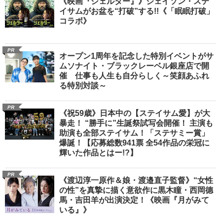
《映画『シェルター』》ジェイソン・ステ
イサムがお盆を“打破”する!!《「眠眠打破」
コラボ》
PR
オープン1周年を記念した特別イベントがサ
ムソナイト・ブラックレーベル銀座店で開
催 仕事も人生も自分らしく～笑顔あふれ
る特別対談～
PR
《祝59歳》日本中の【ステイサム愛】が大
暴走！ “勝手に”生誕祭試写会開催！ 主演も
助演も全部ステイサム！「ステサミー賞」
爆誕！【応募総数941票 全54作品の栄冠に
輝いた作品とはー!?】
PR
《渡辺淳一原作＆娘・渡邉直子監督》“女性
の性”を真摯に描く意欲作に黒木瞳・西岡德
馬・吉田羊が出演決定！《映画『月がみて
いる』》