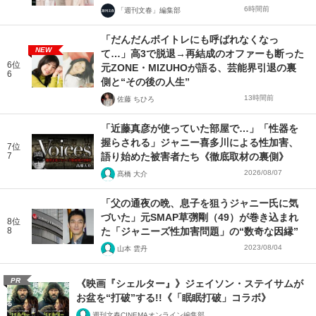
6時間前
「週刊文春」編集部
「だんだんボイトレにも呼ばれなくなっ
NEW
て…」高3で脱退→再結成のオファーも断った
6位
元ZONE・MIZUHOが語る、芸能界引退の裏
6
側と“その後の人生”
13時間前
佐藤 ちひろ
「近藤真彦が使っていた部屋で…」「性器を
握らされる」ジャニー喜多川による性加害、
7位
7
語り始めた被害者たち《徹底取材の裏側》
2026/08/07
髙橋 大介
「父の通夜の晩、息子を狙うジャニー氏に気
づいた」元SMAP草彅剛（49）が巻き込まれ
8位
8
た「ジャニーズ性加害問題」の“数奇な因縁”
2023/08/04
山本 雲丹
PR
《映画『シェルター』》ジェイソン・ステイサムが
お盆を“打破”する!!《「眠眠打破」コラボ》
週刊文春CINEMAオンライン編集部