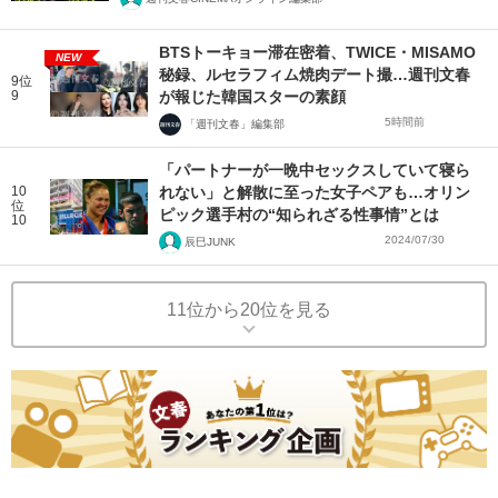
BTSトーキョー滞在密着、TWICE・MISAMO
NEW
秘録、ルセラフィム焼肉デート撮…週刊文春
9位
9
が報じた韓国スターの素顔
5時間前
「週刊文春」編集部
「パートナーが一晩中セックスしていて寝ら
10
れない」と解散に至った女子ペアも…オリン
位
ピック選手村の“知られざる性事情”とは
10
2024/07/30
辰巳JUNK
11位から20位を見る