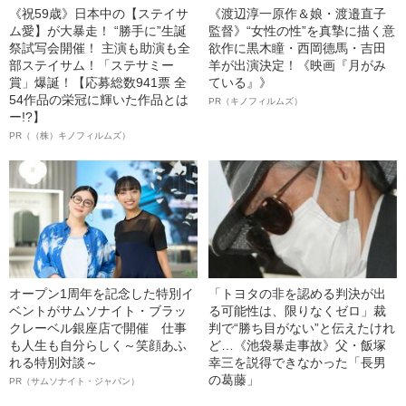
《祝59歳》日本中の【ステイサ
《渡辺淳一原作＆娘・渡邉直子
ム愛】が大暴走！ “勝手に”生誕
監督》“女性の性”を真摯に描く意
祭試写会開催！ 主演も助演も全
欲作に黒木瞳・西岡德馬・吉田
部ステイサム！「ステサミー
羊が出演決定！《映画『月がみ
賞」爆誕！【応募総数941票 全
ている』》
54作品の栄冠に輝いた作品とは
PR（キノフィルムズ）
ー!?】
PR（（株）キノフィルムズ）
オープン1周年を記念した特別イ
「トヨタの非を認める判決が出
ベントがサムソナイト・ブラッ
る可能性は、限りなくゼロ」裁
クレーベル銀座店で開催 仕事
判で“勝ち目がない”と伝えたけれ
も人生も自分らしく～笑顔あふ
ど…《池袋暴走事故》父・飯塚
れる特別対談～
幸三を説得できなかった「長男
の葛藤」
PR（サムソナイト・ジャパン）