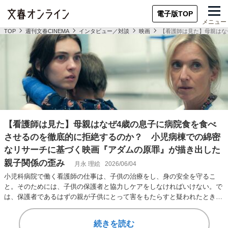
電子版TOP
メニュー
TOP
週刊文春CINEMA
インタビュー／対談
映画
【看護師は見た】母親はな
【看護師は見た】母親はなぜ4歳の息子に病院食を食べ
させるのを徹底的に拒絶するのか？ 小児病棟での綿密
なリサーチに基づく映画『アダムの原罪』が描き出した
親子関係の歪み
月永 理絵
2026/06/04
小児科病院で働く看護師の仕事は、子供の治療をし、身の安全を守るこ
と。そのためには、子供の保護者と協力しケアをしなければいけない。で
は、保護者であるはずの親が子供にとって害をもたらすと疑われたとき、
看護師は何をするべ…
続きを読む