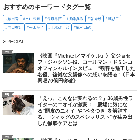
おすすめのキーワードタグ一覧
#藤田晋
#三山凌輝
#高市早苗
#後藤真希
#森岡毅
#城彰二
#内田有紀
#松田聖子
#玉木雄一郎
#亀和田武
SPECIAL
PR
《映画『Michael／マイケル』》父ジョセ
フ・ジャクソン役、コールマン・ドミンゴ
オフィシャルインタビュー“観客を魅了した
名優、複雑な父親像への想いを語る”《日本
興収70億円突破》
PR
「えっ、こんなに変わるの？」36歳男性ラ
イターのニオイが激変！ 夏場に気にな
る“頭皮のニオイ”や“ベタつき”を解消す
る、“ウィッグのスペシャリスト”が生み出
した徹底ケアとは
PR