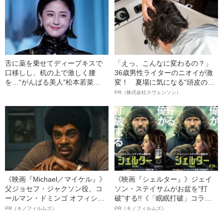
舌に薬を乗せてディープキスで
「えっ、こんなに変わるの？」
口移しし、机の上で激しく腰
36歳男性ライターのニオイが激
を…“がんばる美人”松本若菜
変！ 夏場に気になる“頭皮のニ
（40）の飾らない女優人生
オイ”や“ベタつき”を解消す
PR（株式会社スヴェンソン）
る、“ウィッグのスペシャリス
ト”が生み出した徹底ケアとは
《映画『Michael／マイケル』》
《映画『シェルター』》ジェイ
父ジョセフ・ジャクソン役、コ
ソン・ステイサムがお盆を“打
ールマン・ドミンゴ オフィシャ
破”する!!《「眠眠打破」コラ
ルインタビュー“観客を魅了した
ボ》
PR（キノフィルムズ）
PR（キノフィルムズ）
名優、複雑な父親像への想いを