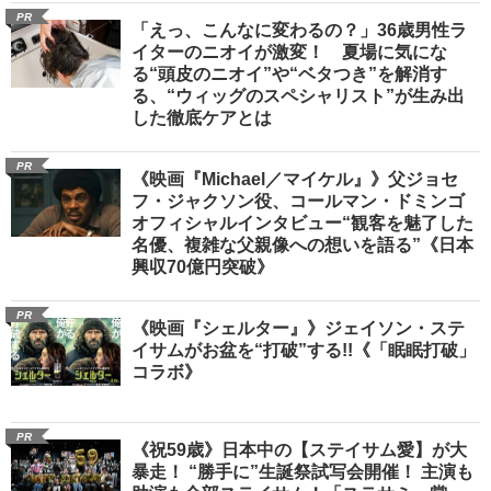
PR
「えっ、こんなに変わるの？」36歳男性ラ
イターのニオイが激変！ 夏場に気にな
る“頭皮のニオイ”や“ベタつき”を解消す
る、“ウィッグのスペシャリスト”が生み出
した徹底ケアとは
PR
《映画『Michael／マイケル』》父ジョセ
フ・ジャクソン役、コールマン・ドミンゴ
オフィシャルインタビュー“観客を魅了した
名優、複雑な父親像への想いを語る”《日本
興収70億円突破》
PR
《映画『シェルター』》ジェイソン・ステ
イサムがお盆を“打破”する!!《「眠眠打破」
コラボ》
PR
《祝59歳》日本中の【ステイサム愛】が大
暴走！ “勝手に”生誕祭試写会開催！ 主演も