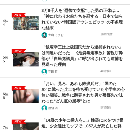
3万8千人を“恐怖で支配”した男の正体は…
NEW
「神に代わりお前たちを罰する」日本で知ら
4位
れていない“韓国版アウシュビッツ”の不条理
4
な結末
18時間前
大山 くまお
「飯塚幸三は上級国民だから逮捕されない」
NEW
は間違いだった…《池袋暴走事故》警視庁幹
5位
部が「自民党議員」に呼び出されても逮捕を
5
見送った理由
4時間前
守田 哲
「おい、見ろ、あれも敗残兵だ」“国のた
NEW
め”に戦った兵士を待ち受けていた小学生の心
6位
無い嘲笑…戦争に翻弄された男が帰郷先で味
6
わった“どん底の屈辱”とは
5時間前
渡辺 清
「14歳の少年に挿入を…」性器に火をつけ脅
NEW
迫、少女達はモップで…657人が死亡した韓
7位