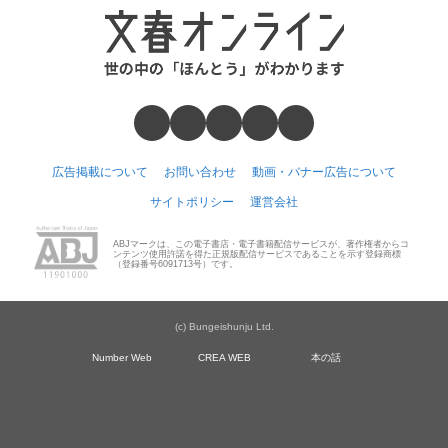
広告掲載について
お問い合わせ
動画・バナー広告について
サイトポリシー
運営会社
ABJマークは、この電子書店・電子書籍配信サービスが、著作権者からコ
ンテンツ使用許諾を得た正規版配信サービスであることを示す登録商標
（登録番号6091713号）です。
(c) Bungeishunju Ltd.
Number Web
CREA WEB
本の話