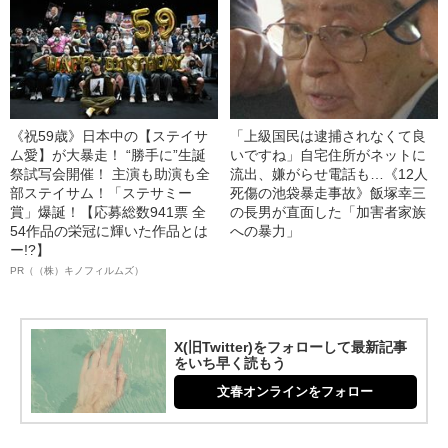
《祝59歳》日本中の【ステイサ
「上級国民は逮捕されなくて良
ム愛】が大暴走！ “勝手に”生誕
いですね」自宅住所がネットに
祭試写会開催！ 主演も助演も全
流出、嫌がらせ電話も…《12人
部ステイサム！「ステサミー
死傷の池袋暴走事故》飯塚幸三
賞」爆誕！【応募総数941票 全
の長男が直面した「加害者家族
54作品の栄冠に輝いた作品とは
への暴力」
ー!?】
PR（（株）キノフィルムズ）
X(旧Twitter)をフォローして最新記事
をいち早く読もう
文春オンラインをフォロー