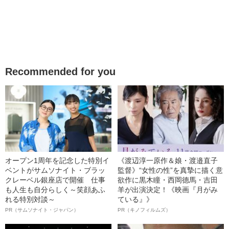
Recommended for you
オープン1周年を記念した特別イ
《渡辺淳一原作＆娘・渡邉直子
ベントがサムソナイト・ブラッ
監督》“女性の性”を真摯に描く意
クレーベル銀座店で開催 仕事
欲作に黒木瞳・西岡德馬・吉田
も人生も自分らしく～笑顔あふ
羊が出演決定！《映画『月がみ
れる特別対談～
ている』》
PR（サムソナイト・ジャパン）
PR（キノフィルムズ）