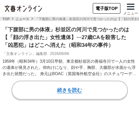
電子版TOP
メニュー
TOP
ニュース
「下腹部に男の体液」杉並区の河川で見つかったのは【「顔の浮き出
「下腹部に男の体液」杉並区の河川で見つかったのは
【「顔の浮き出た」女性遺体】⋯27歳CAを殺害した
「凶悪犯」はどこへ消えた（昭和34年の事件）
「文春オンライン」編集部
2026/06/06
1959年（昭和34年）3月10日早朝、東京都杉並区の善福寺川で一人の女性
の遺体が発見された。仰向けになり、顔や手、胸部、大腿部が水面から浮
き出た状態だった。 身元はBOAC（英国海外航空会社）のスチュワーデ
ス、武…
続きを読む