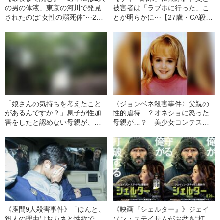
の男の体液」東京の河川で発見
被害者は「ラブホに行った」こ
されたのは“女性の溺死体”⋯27
とが明らかに⋯【27歳・CA殺害
歳CAを殺した犯人は誰だ（昭和
事件】あまりにも“後味の悪い”そ
34年の事件）
の後（昭和34年の事件）
「娘さんの気持ちを考えたこと
〈ジョンベネ殺害事件〉父親の
があるんですか？」息子が性加
性的虐待…？オネショに怒った
害をしたと認めない母親が、逆
母親が…？ 美少女コンテスト
に被害女性（18）を責めた“身勝
常連の6歳の娘の殺害で、家族が
手すぎる一言”とは
疑われたワケ
《座間9人殺害事件》「ほんと、
《映画『シェルター』》ジェイ
殺人の理由はおカネと性欲で
ソン・ステイサムがお盆を“打