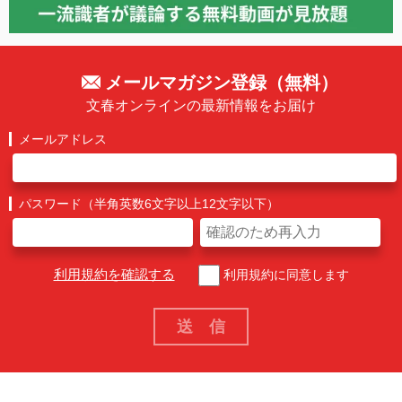
メールマガジン登録（無料）
文春オンラインの最新情報をお届け
メールアドレス
パスワード（半角英数6文字以上12文字以下）
利用規約を確認する
利用規約に同意します