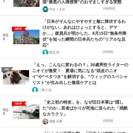
7
国“最悪の人権侵害”のおぞましすぎる実態
18時間前
大山 くまお
「日本がそんなにやすやすと敵に降伏するわ
けがない。あれはひょっとすると、デマ
NEW
か…」復員兵が明かした、8月15日“無条件降
8位
8
伏”を知った瞬間の日本兵たちの“リアルな反
応”
5時間前
渡辺 清
「えっ、こんなに変わるの？」36歳男性ライターの
PR
ニオイが激変！ 夏場に気になる“頭皮のニオ
イ”や“ベタつき”を解消する、“ウィッグのスペシャ
リスト”が生み出した徹底ケアとは
二瓶 仁志
「史上初の特攻」を、なぜ旧日本軍は“隠し
NEW
た”のか…若者ばかりが死地に送られた「残酷
9位
9
なカラクリ」
1時間前
保阪 正康