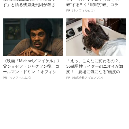
す」と語る残虐死刑囚が殺さな
破”する!!《「眠眠打破」コラ
かった“3人の女性”
ボ》
PR（キノフィルムズ）
《映画『Michael／マイケル』》
「えっ、こんなに変わるの？」
父ジョセフ・ジャクソン役、コ
36歳男性ライターのニオイが激
ールマン・ドミンゴ オフィシャ
変！ 夏場に気になる“頭皮のニ
ルインタビュー“観客を魅了した
オイ”や“ベタつき”を解消す
PR（キノフィルムズ）
PR（株式会社スヴェンソン）
名優、複雑な父親像への想いを
る、“ウィッグのスペシャリス
語る”《日本興収70億円突破》
ト”が生み出した徹底ケアとは