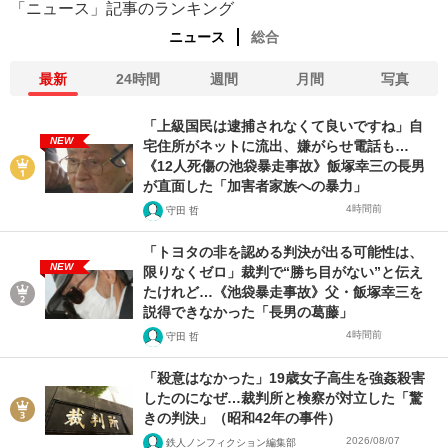
「ニュース」記事のランキング
ニュース
総合
最新
24時間
週間
月間
写真
「上級国民は逮捕されなくて良いですね」自
NEW
宅住所がネットに流出、嫌がらせ電話も…
《12人死傷の池袋暴走事故》飯塚幸三の長男
が直面した「加害者家族への暴力」
4時間前
守田 哲
「トヨタの非を認める判決が出る可能性は、
NEW
限りなくゼロ」裁判で“勝ち目がない”と伝え
たけれど…《池袋暴走事故》父・飯塚幸三を
説得できなかった「長男の葛藤」
4時間前
守田 哲
「殺意はなかった」19歳女子高生を強姦殺害
したのになぜ…裁判所と検察が対立した「驚
きの判決」（昭和42年の事件）
2026/08/07
鉄人ノンフィクション編集部