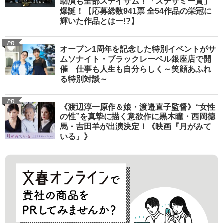
助演も全部ステイサム！「ステサミー賞」
爆誕！【応募総数941票 全54作品の栄冠に
輝いた作品とはー!?】
PR
オープン1周年を記念した特別イベントがサ
ムソナイト・ブラックレーベル銀座店で開
催 仕事も人生も自分らしく～笑顔あふれ
る特別対談～
PR
《渡辺淳一原作＆娘・渡邉直子監督》“女性
の性”を真摯に描く意欲作に黒木瞳・西岡德
馬・吉田羊が出演決定！《映画『月がみて
いる』》