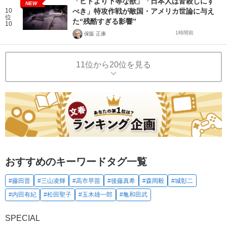
「ヒトより下等な獣」「日本人は皆殺しにす
NEW
10
べき」特攻作戦が敵国・アメリカ世論に与え
位
た“残酷すぎる影響”
10
1時間前
保阪 正康
11位から20位を見る
おすすめのキーワードタグ一覧
#藤田晋
#三山凌輝
#高市早苗
#後藤真希
#森岡毅
#城彰二
#内田有紀
#松田聖子
#玉木雄一郎
#亀和田武
SPECIAL