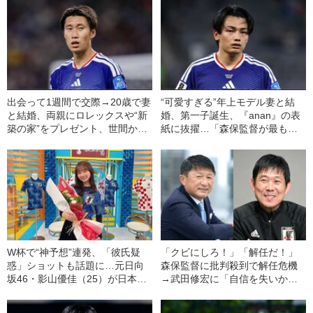
出会って1週間で交際→20歳で妻
“可愛すぎる”年上モデル妻と結
と結婚、両親にロレックスや“新
婚、第一子誕生、『anan』の表
築の家”をプレゼント、世間から
紙に抜擢…「森保監督が最も期
批判も…鎌田大地29歳の“知られ
待する」上田綺世27歳が挫折か
ざる家族愛”《W杯で2得点の大
ら“復活”できたワケ《チュニジア
活躍》
戦で2得点》
W杯で“神予想”連発、「彼氏疑
「クビにしろ！」「解任だ！」
惑」ショットも話題に…元日向
森保監督に批判殺到で解任危機
坂46・影山優佳（25）が日本代
→武田修宏に「自信を失いかけ
表の『勝利の女神』になるまで
ていた」と本音を漏らし…“気遣
いポイチ”の知られざる素顔