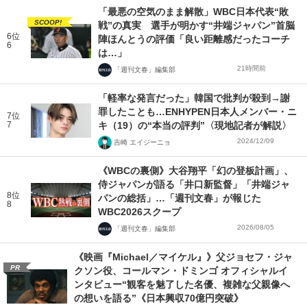
「最悪の空気のまま解散」WBC日本代表“敗
SCOOP!
戦”の真実 選手が明かす“井端ジャパン”首脳
6位
陣ほんとうの評価「良い距離感だったコーチ
6
は…」
21時間前
「週刊文春」編集部
「軽率な発言だった」韓国で批判が殺到→謝
罪したことも…ENHYPEN日本人メンバー・ニ
7位
7
キ（19）の“本当の評判”〈現地記者が解説〉
2024/12/09
吉崎 エイジーニョ
《WBCの裏側》大谷翔平「幻の登板計画」、
侍ジャパンが語る「井口新監督」「井端ジャ
8位
パンの総括」…「週刊文春」が報じた
8
WBC2026スクープ
2026/08/05
「週刊文春」編集部
《映画『Michael／マイケル』》父ジョセフ・ジャ
PR
クソン役、コールマン・ドミンゴ オフィシャルイ
ンタビュー“観客を魅了した名優、複雑な父親像へ
の想いを語る”《日本興収70億円突破》