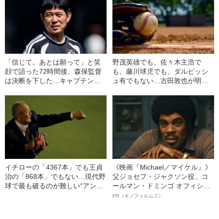
「信じて。あとは願って」と笑
野茂英雄でも、佐々木主浩で
顔で語った72時間後、森保監督
も、藤川球児でも、ダルビッシ
は決断を下した…キャプテン遠
ュ有でもない…古田敦也が明か
藤航、W杯電撃離脱の全内幕
す“歴代最高のピッチャー”とは
イチローの「4367本」でも王貞
《映画『Michael／マイケル』》
治の「868本」でもない…現代野
父ジョセフ・ジャクソン役、コ
球で最も破るのが難しい“アンタ
ールマン・ドミンゴ オフィシャ
ッチャブルレコード”とは
ルインタビュー“観客を魅了した
PR（キノフィルムズ）
名優、複雑な父親像への想いを
語る”《日本興収70億円突破》