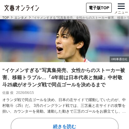
電子版TOP
メニュー
TOP
エンタメ
“イケメンすぎる”写真集発売、女性からのストーカー被害、移籍ト
“イケメンすぎる”写真集発売、女性からのストーカー被
害、移籍トラブル…「4年前は日本代表と無縁」中村敬
斗25歳がオランダ戦で同点ゴールを決めるまで
佐藤 俊
2026/06/15
オランダ戦で同点ゴールを決め、日本の左サイドで躍動していたのが、中
村敬斗（25）だ。 3月のイングランド戦では、三笘薫と左サイドの攻撃を
担い、カウンターを発動。連動した動きで三笘のゴールをお膳立てし、勝
利に貢献した…
続きを読む