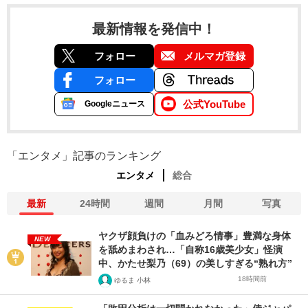
最新情報を発信中！
フォロー
メルマガ登録
フォロー
公式YouTube
Googleニュース
「エンタメ」記事のランキング
エンタメ
総合
最新
24時間
週間
月間
写真
ヤクザ顔負けの「血みどろ情事」豊満な身体
NEW
を舐めまわされ…「自称16歳美少女」怪演
中、かたせ梨乃（69）の美しすぎる“熟れ方”
18時間前
ゆるま 小林