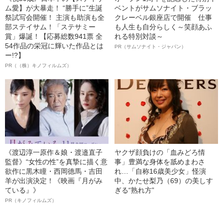
ム愛】が大暴走！ “勝手に”生誕
ベントがサムソナイト・ブラッ
祭試写会開催！ 主演も助演も全
クレーベル銀座店で開催 仕事
部ステイサム！「ステサミー
も人生も自分らしく～笑顔あふ
賞」爆誕！【応募総数941票 全
れる特別対談～
54作品の栄冠に輝いた作品とは
PR（サムソナイト・ジャパン）
ー!?】
PR（（株）キノフィルムズ）
《渡辺淳一原作＆娘・渡邉直子
ヤクザ顔負けの「血みどろ情
監督》“女性の性”を真摯に描く意
事」豊満な身体を舐めまわさ
欲作に黒木瞳・西岡德馬・吉田
れ…「自称16歳美少女」怪演
羊が出演決定！《映画『月がみ
中、かたせ梨乃（69）の美しす
ている』》
ぎる“熟れ方”
PR（キノフィルムズ）