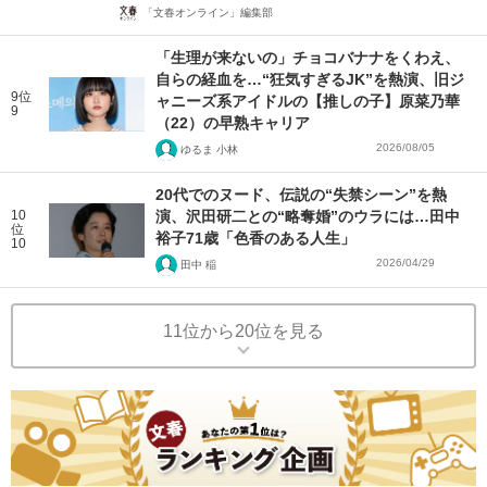
「文春オンライン」編集部
「生理が来ないの」チョコバナナをくわえ、
自らの経血を…“狂気すぎるJK”を熱演、旧ジ
9位
ャニーズ系アイドルの【推しの子】原菜乃華
9
（22）の早熟キャリア
2026/08/05
ゆるま 小林
20代でのヌード、伝説の“失禁シーン”を熱
10
演、沢田研二との“略奪婚”のウラには…田中
位
裕子71歳「色香のある人生」
10
2026/04/29
田中 稲
11位から20位を見る