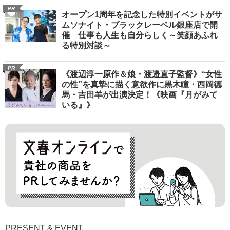
PR
オープン1周年を記念した特別イベントがサ
ムソナイト・ブラックレーベル銀座店で開
催 仕事も人生も自分らしく～笑顔あふれ
る特別対談～
PR
《渡辺淳一原作＆娘・渡邉直子監督》“女性
の性”を真摯に描く意欲作に黒木瞳・西岡德
馬・吉田羊が出演決定！《映画『月がみて
いる』》
PRESENT & EVENT