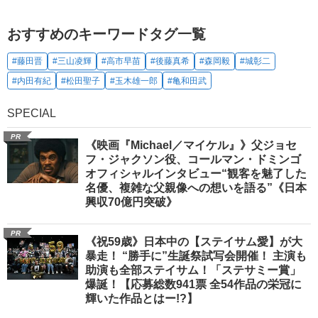
おすすめのキーワードタグ一覧
#藤田晋
#三山凌輝
#高市早苗
#後藤真希
#森岡毅
#城彰二
#内田有紀
#松田聖子
#玉木雄一郎
#亀和田武
SPECIAL
PR
《映画『Michael／マイケル』》父ジョセ
フ・ジャクソン役、コールマン・ドミンゴ
オフィシャルインタビュー“観客を魅了した
名優、複雑な父親像への想いを語る”《日本
興収70億円突破》
PR
《祝59歳》日本中の【ステイサム愛】が大
暴走！ “勝手に”生誕祭試写会開催！ 主演も
助演も全部ステイサム！「ステサミー賞」
爆誕！【応募総数941票 全54作品の栄冠に
輝いた作品とはー!?】