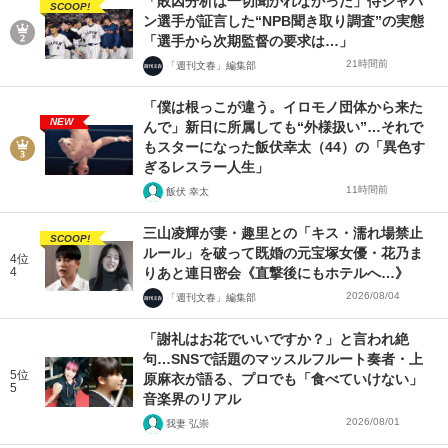
「敗因分析は一切聞かれなかった」侍ジャパ
SCOOP!
ン選手が証言した“NPB聞き取り調査”の実態
「選手から次期監督の要求は…」
21時間前
「週刊文春」編集部
「僕は根っこが違う。イロモノ団体から来た
NEW
んで」新日に所属しても“外様扱い”…それで
もスターになった飯伏幸太（44）の「異色す
ぎるレスラー人生」
11時間前
飯伏 幸太
三山凌輝が妻・趣里との「キス・濡れ場禁止
SCOOP!
ルール」を破って既婚の元宝塚女優・花乃ま
4位
4
りあと連日密会《直撃後にもホテルへ…》
2026/08/04
「週刊文春」編集部
「謝礼はお花でいいですか？」と言われ絶
句…SNSで話題のマッスルフルート奏者・上
5位
原麻衣が語る、プロでも「食べていけない」
5
音楽界のリアル
2026/08/01
我妻 弘崇