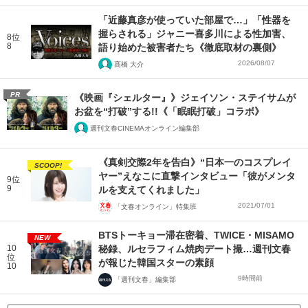
「近藤真彦が使っていた部屋で…」「性器を
握らされる」ジャニー喜多川による性加害、
8位
8
語り始めた被害者たち《徹底取材の裏側》
2026/08/07
髙橋 大介
PR
《映画『シェルター』》ジェイソン・ステイサムが
お盆を“打破”する!!《「眠眠打破」コラボ》
週刊文春CINEMAオンライン編集部
《真剣交際2年を告白》“日本一のコスプレイ
SCOOP!
ヤー”えなこに直撃インタビュー「彼がメンタ
9位
9
ルを支えてくれました」
2021/07/01
「文春オンライン」特集班
BTSトーキョー滞在密着、TWICE・MISAMO
NEW
10
秘録、ルセラフィム焼肉デート撮…週刊文春
位
が報じた韓国スターの素顔
10
9時間前
「週刊文春」編集部