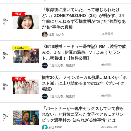
「収録後に泣いていた、って報じられたけ
NEW
ど…」ZONEのMIZUHO（38）が明かす、24
4位
年前にとんねるず石橋貴明がつけた“強烈なあ
4
だ名”事件の真相
16時間前
佐藤 ちひろ
《BTS厳戒トーキョー滞在記》RM→渋谷で飲
SCOOP!
み会、JIN→伊豆の温泉、V→よみうりラン
5位
5
ド…密着撮！【無料公開】
9時間前
「週刊文春」編集部
観客30人、メインボーカル脱退…M!LKが「ポ
NEW
スト嵐」に上り詰めるまでの12年《ブレイク
6位
6
秘話》
9時間前
「週刊文春」編集部
「パートナーが一晩中セックスしていて寝ら
れない」と解散に至った女子ペアも…オリン
7位
7
ピック選手村の“知られざる性事情”とは
2024/07/30
辰巳JUNK