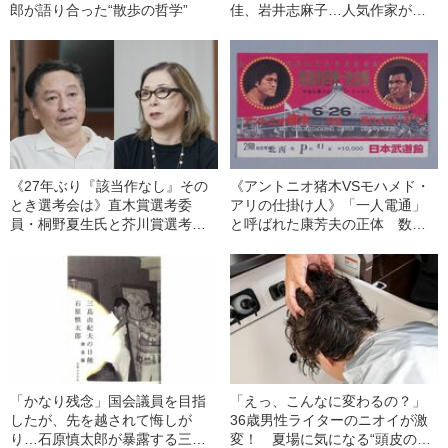
郎が語り合った“散歩の哲学”
佳、岩井志麻子…人気作家が揃
う舞台で主人公を演じる覚悟
《27年ぶり『該当作なし』その
《アントニオ猪木VSモハメド・
とき選考会は》直木賞選考委
アリの仕掛け人》「一人電通」
員・桐野夏生氏と芥川賞選考委
と呼ばれた康芳夫の正体 数多
員・島田雅彦氏が緊急対談
の妖しい偉業を作家・島田雅彦
が振り返る
「かなり残念」国会議員を目指
「えっ、こんなに変わるの？」
したが、先を越されて悔しが
36歳男性ライターのニオイが激
り…石原慎太郎が暴露する三島
変！ 夏場に気になる“頭皮のニ