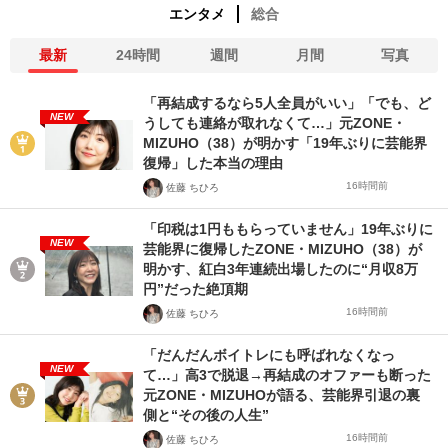
エンタメ
総合
最新
24時間
週間
月間
写真
「再結成するなら5人全員がいい」「でも、ど
NEW
うしても連絡が取れなくて…」元ZONE・
MIZUHO（38）が明かす「19年ぶりに芸能界
復帰」した本当の理由
16時間前
佐藤 ちひろ
「印税は1円ももらっていません」19年ぶりに
NEW
芸能界に復帰したZONE・MIZUHO（38）が
明かす、紅白3年連続出場したのに“月収8万
円”だった絶頂期
16時間前
佐藤 ちひろ
「だんだんボイトレにも呼ばれなくなっ
NEW
て…」高3で脱退→再結成のオファーも断った
元ZONE・MIZUHOが語る、芸能界引退の裏
側と“その後の人生”
16時間前
佐藤 ちひろ