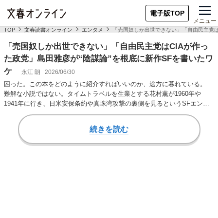
電子版TOP
メニュー
TOP
文春読書オンライン
エンタメ
「売国奴しか出世できない」「自由民主党はC
「売国奴しか出世できない」「自由民主党はCIAが作っ
た政党」島田雅彦が“陰謀論”を根底に新作SFを書いたワ
ケ
永江 朗
2026/06/30
困った。この本をどのように紹介すればいいのか、途方に暮れている。
難解な小説ではない。タイムトラベルを生業とする花村薫が1960年や
1941年に行き、日米安保条約や真珠湾攻撃の裏側を見るというSFエンタ
ーテインメン…
続きを読む