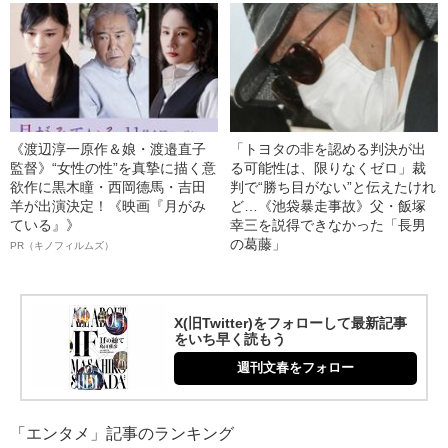
《渡辺淳一原作＆娘・渡邉直子
「トヨタの非を認める判決が出
監督》“女性の性”を真摯に描く意
る可能性は、限りなくゼロ」裁
欲作に黒木瞳・西岡德馬・吉田
判で“勝ち目がない”と伝えたけれ
羊が出演決定！《映画『月がみ
ど…《池袋暴走事故》父・飯塚
ている』》
幸三を説得できなかった「長男
の葛藤」
PR（キノフィルムズ）
X(旧Twitter)をフォローして最新記事
をいち早く読もう
週刊文春をフォロー
「エンタメ」記事のランキング