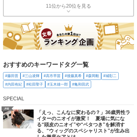
11位から20位を見る
おすすめのキーワードタグ一覧
#藤田晋
#三山凌輝
#高市早苗
#後藤真希
#森岡毅
#城彰二
#内田有紀
#松田聖子
#玉木雄一郎
#亀和田武
SPECIAL
PR
「えっ、こんなに変わるの？」36歳男性ラ
イターのニオイが激変！ 夏場に気にな
る“頭皮のニオイ”や“ベタつき”を解消す
る、“ウィッグのスペシャリスト”が生み出
した徹底ケアとは