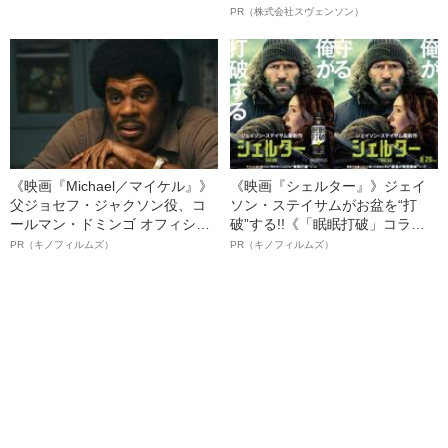
由紀夫が“最も触れられたくなか
オイ”や“ベタつき”を解消す
PR（株式会社スヴェンソン）
ったこと”
る、“ウィッグのスペシャリス
ト”が生み出した徹底ケアとは
《映画『Michael／マイケル』》
《映画『シェルター』》ジェイ
父ジョセフ・ジャクソン役、コ
ソン・ステイサムがお盆を“打
ールマン・ドミンゴ オフィシャ
破”する!!《「眠眠打破」コラ
ルインタビュー“観客を魅了した
ボ》
PR（キノフィルムズ）
PR（キノフィルムズ）
名優、複雑な父親像への想いを
語る”《日本興収70億円突破》