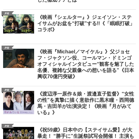
PR
《映画『シェルター』》ジェイソン・ステ
イサムがお盆を“打破”する!!《「眠眠打破」
コラボ》
PR
《映画『Michael／マイケル』》父ジョセ
フ・ジャクソン役、コールマン・ドミンゴ
オフィシャルインタビュー“観客を魅了した
名優、複雑な父親像への想いを語る”《日本
興収70億円突破》
PR
《渡辺淳一原作＆娘・渡邉直子監督》“女性
の性”を真摯に描く意欲作に黒木瞳・西岡德
馬・吉田羊が出演決定！《映画『月がみて
いる』》
PR
《祝59歳》日本中の【ステイサム愛】が大
暴走！ “勝手に”生誕祭試写会開催！ 主演も