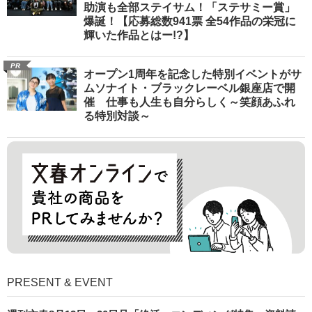
助演も全部ステイサム！「ステサミー賞」
爆誕！【応募総数941票 全54作品の栄冠に
輝いた作品とはー!?】
PR
オープン1周年を記念した特別イベントがサ
ムソナイト・ブラックレーベル銀座店で開
催 仕事も人生も自分らしく～笑顔あふれ
る特別対談～
PRESENT & EVENT