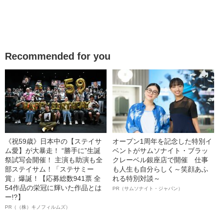
Recommended for you
《祝59歳》日本中の【ステイサ
オープン1周年を記念した特別イ
ム愛】が大暴走！ “勝手に”生誕
ベントがサムソナイト・ブラッ
祭試写会開催！ 主演も助演も全
クレーベル銀座店で開催 仕事
部ステイサム！「ステサミー
も人生も自分らしく～笑顔あふ
賞」爆誕！【応募総数941票 全
れる特別対談～
54作品の栄冠に輝いた作品とは
PR（サムソナイト・ジャパン）
ー!?】
PR（（株）キノフィルムズ）