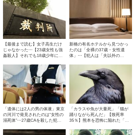
【最後まで読む】女子高生だけ
新橋の有名ホテルから見つかっ
じゃなかった⋯【23歳女性も強
たのは「全裸の37歳・女性遺
姦殺人】それでも18歳少年に
体」⋯【犯人は「夫以外の
「助命の声」が相次いだ“まさか
男」】彼女を殺したのは誰だ
の理由”（昭和33年の事件）
（昭和47年の事件）
「遺体には2人の男の体液」東京
「カラスや魚が大量死」「猫が
の河川で発見されたのは“女性の
踊りながら死んだ」【致死率
溺死体”⋯27歳CAを殺した犯人
35％】熊本を恐怖に陥れた「水
は誰だ（昭和34年の事件）
俣病」はなぜ起きた？（昭和31
年の事件）