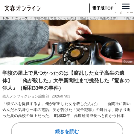
電子版TOP
メニュー
TOP
ニュース
学校の屋上で見つかったのは【腐乱した女子高生の遺体】…「俺が
学校の屋上で見つかったのは【腐乱した女子高生の遺
体】…「俺が殺した」大手新聞社まで挑発した『驚きの
犯人』（昭和33年の事件）
鉄人ノンフィクション編集部
2026/07/03
「特ダネを提供するよ。俺が家出した女を殺したんだ」――新聞社に舞い
込んだ不気味な一本の電話。男が告げた「完全犯罪」の舞台は、静まり返
った夏の高校の屋上だった。 昭和33年、高度経済成長へと向かう日本を
震撼させた「小松…
続きを読む