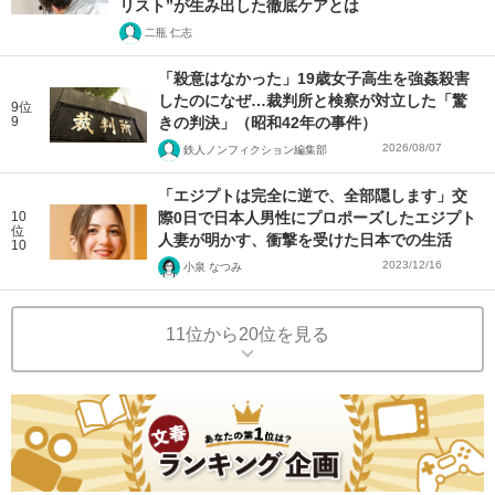
リスト”が生み出した徹底ケアとは
二瓶 仁志
「殺意はなかった」19歳女子高生を強姦殺害
したのになぜ…裁判所と検察が対立した「驚
9位
9
きの判決」（昭和42年の事件）
2026/08/07
鉄人ノンフィクション編集部
「エジプトは完全に逆で、全部隠します」交
10
際0日で日本人男性にプロポーズしたエジプト
位
人妻が明かす、衝撃を受けた日本での生活
10
2023/12/16
小泉 なつみ
11位から20位を見る