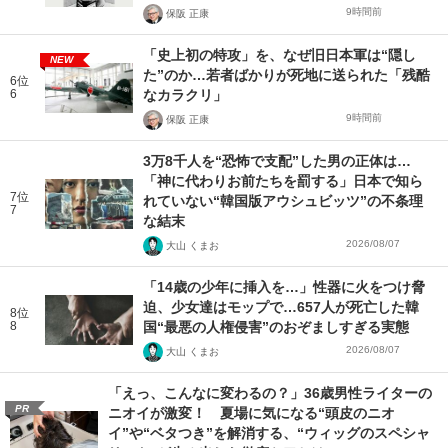
9時間前
保阪 正康
「史上初の特攻」を、なぜ旧日本軍は“隠し
NEW
た”のか…若者ばかりが死地に送られた「残酷
6位
6
なカラクリ」
9時間前
保阪 正康
3万8千人を“恐怖で支配”した男の正体は…
「神に代わりお前たちを罰する」日本で知ら
7位
れていない“韓国版アウシュビッツ”の不条理
7
な結末
2026/08/07
大山 くまお
「14歳の少年に挿入を…」性器に火をつけ脅
迫、少女達はモップで…657人が死亡した韓
8位
8
国“最悪の人権侵害”のおぞましすぎる実態
2026/08/07
大山 くまお
「えっ、こんなに変わるの？」36歳男性ライターの
PR
ニオイが激変！ 夏場に気になる“頭皮のニオ
イ”や“ベタつき”を解消する、“ウィッグのスペシャ