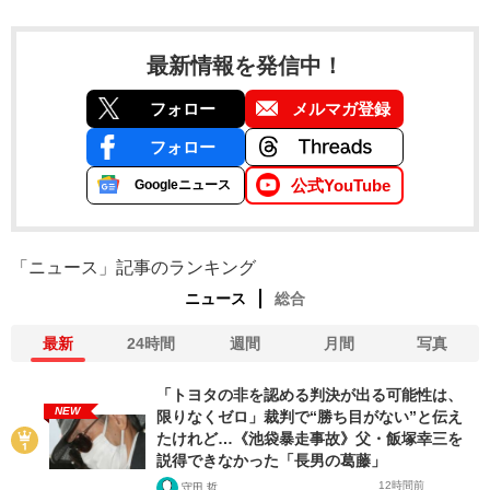
最新情報を発信中！
フォロー
メルマガ登録
フォロー
公式YouTube
Googleニュース
「ニュース」記事のランキング
ニュース
総合
最新
24時間
週間
月間
写真
「トヨタの非を認める判決が出る可能性は、
NEW
限りなくゼロ」裁判で“勝ち目がない”と伝え
たけれど…《池袋暴走事故》父・飯塚幸三を
説得できなかった「長男の葛藤」
12時間前
守田 哲