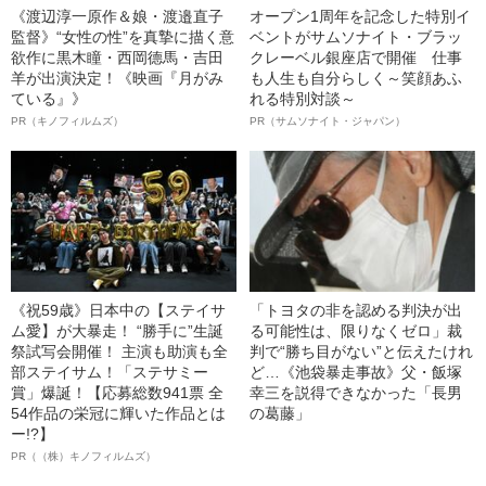
《渡辺淳一原作＆娘・渡邉直子
オープン1周年を記念した特別イ
監督》“女性の性”を真摯に描く意
ベントがサムソナイト・ブラッ
欲作に黒木瞳・西岡德馬・吉田
クレーベル銀座店で開催 仕事
羊が出演決定！《映画『月がみ
も人生も自分らしく～笑顔あふ
ている』》
れる特別対談～
PR（キノフィルムズ）
PR（サムソナイト・ジャパン）
《祝59歳》日本中の【ステイサ
「トヨタの非を認める判決が出
ム愛】が大暴走！ “勝手に”生誕
る可能性は、限りなくゼロ」裁
祭試写会開催！ 主演も助演も全
判で“勝ち目がない”と伝えたけれ
部ステイサム！「ステサミー
ど…《池袋暴走事故》父・飯塚
賞」爆誕！【応募総数941票 全
幸三を説得できなかった「長男
54作品の栄冠に輝いた作品とは
の葛藤」
ー!?】
PR（（株）キノフィルムズ）