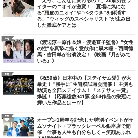
「えっ、こんなに変わるの？」36歳男性ラ
イターのニオイが激変！ 夏場に気にな
る“頭皮のニオイ”や“ベタつき”を解消す
る、“ウィッグのスペシャリスト”が生み出
した徹底ケアとは
PR
《渡辺淳一原作＆娘・渡邉直子監督》“女性
の性”を真摯に描く意欲作に黒木瞳・西岡德
馬・吉田羊が出演決定！《映画『月がみて
いる』》
PR
《祝59歳》日本中の【ステイサム愛】が大
暴走！ “勝手に”生誕祭試写会開催！ 主演も
助演も全部ステイサム！「ステサミー賞」
爆誕！【応募総数941票 全54作品の栄冠に
輝いた作品とはー!?】
PR
オープン1周年を記念した特別イベントがサ
ムソナイト・ブラックレーベル銀座店で開
催 仕事も人生も自分らしく～笑顔あふれ