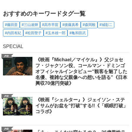
おすすめのキーワードタグ一覧
#藤田晋
#三山凌輝
#高市早苗
#後藤真希
#森岡毅
#城彰二
#内田有紀
#松田聖子
#玉木雄一郎
#亀和田武
SPECIAL
PR
《映画『Michael／マイケル』》父ジョセ
フ・ジャクソン役、コールマン・ドミンゴ
オフィシャルインタビュー“観客を魅了した
名優、複雑な父親像への想いを語る”《日本
興収70億円突破》
PR
《映画『シェルター』》ジェイソン・ステ
イサムがお盆を“打破”する!!《「眠眠打破」
コラボ》
PR