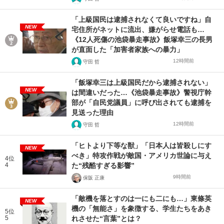
「上級国民は逮捕されなくて良いですね」自
NEW
宅住所がネットに流出、嫌がらせ電話も…
《12人死傷の池袋暴走事故》飯塚幸三の長男
が直面した「加害者家族への暴力」
12時間前
守田 哲
「飯塚幸三は上級国民だから逮捕されない」
NEW
は間違いだった…《池袋暴走事故》警視庁幹
部が「自民党議員」に呼び出されても逮捕を
見送った理由
12時間前
守田 哲
「ヒトより下等な獣」「日本人は皆殺しにす
NEW
べき」特攻作戦が敵国・アメリカ世論に与え
4位
4
た“残酷すぎる影響”
9時間前
保阪 正康
「敵機を落とすのは一にも二にも…」東條英
NEW
機の「無能さ」を象徴する、学生たちをあき
5位
5
れさせた“言葉”とは？