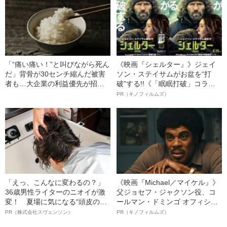
「“痛い痛い！”と叫びながら死ん
《映画『シェルター』》ジェイ
だ」背骨が30センチ縮んだ被害
ソン・ステイサムがお盆を“打
者も…大企業の利益優先が招い
破”する!!《「眠眠打破」コラ
た【富山県・イタイイタイ病】
ボ》
PR（キノフィルムズ）
の悲劇（昭和46年の事件）
「えっ、こんなに変わるの？」
《映画『Michael／マイケル』》
36歳男性ライターのニオイが激
父ジョセフ・ジャクソン役、コ
変！ 夏場に気になる“頭皮のニ
ールマン・ドミンゴ オフィシャ
オイ”や“ベタつき”を解消す
ルインタビュー“観客を魅了した
PR（株式会社スヴェンソン）
PR（キノフィルムズ）
る、“ウィッグのスペシャリス
名優、複雑な父親像への想いを