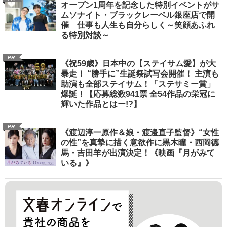
オープン1周年を記念した特別イベントがサ
ムソナイト・ブラックレーベル銀座店で開
催 仕事も人生も自分らしく～笑顔あふれ
る特別対談～
PR
《祝59歳》日本中の【ステイサム愛】が大
暴走！ “勝手に”生誕祭試写会開催！ 主演も
助演も全部ステイサム！「ステサミー賞」
爆誕！【応募総数941票 全54作品の栄冠に
輝いた作品とはー!?】
PR
《渡辺淳一原作＆娘・渡邉直子監督》“女性
の性”を真摯に描く意欲作に黒木瞳・西岡德
馬・吉田羊が出演決定！《映画『月がみて
いる』》