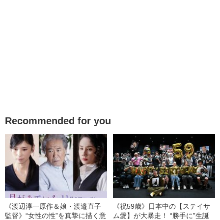
Recommended for you
《渡辺淳一原作＆娘・渡邉直子
《祝59歳》日本中の【ステイサ
監督》“女性の性”を真摯に描く意
ム愛】が大暴走！ “勝手に”生誕