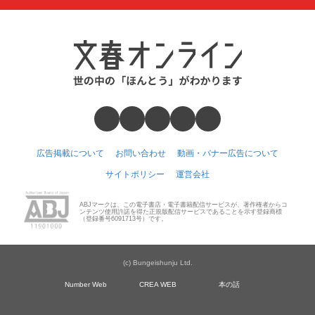
広告掲載について
お問い合わせ
動画・バナー広告について
サイトポリシー
運営会社
ABJマークは、この電子書店・電子書籍配信サービスが、著作権者からコ
ンテンツ使用許諾を得た正規版配信サービスであることを示す登録商標
（登録番号6091713号）です。
(c) Bungeishunju Ltd.
Number Web
CREA WEB
本の話