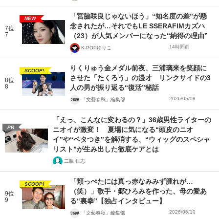
「宮脇咲良じゃないほう」“知名度の差”が懸
NEW
念されたが…それでもLE SSERAFIMカズハ
7位
7
（23）が人気メンバーになった“納得の理由”
14時間前
K-POPゆりこ
りくりゅう金メダル前夜、三浦璃来を笑顔に
SCOOP!
させた「たくろう」の漫才 リンクサイドの3
8位
8
人の男が振り返る“復活”秘話
2026/05/08
「文藝春秋」編集部
「えっ、こんなに変わるの？」36歳男性ライターの
PR
ニオイが激変！ 夏場に気になる“頭皮のニオ
イ”や“ベタつき”を解消する、“ウィッグのスペシャ
リスト”が生み出した徹底ケアとは
二瓶 仁志
「頬っぺたには真っ赤なみみず腫れが…
SCOOP!
（笑）」歌手・郷ひろみを作った、母の愛あ
9位
9
る“裏拳”【独占インタビュー】
2026/06/10
「文藝春秋」編集部