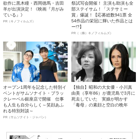
欲作に黒木瞳・西岡德馬・吉田
祭試写会開催！ 主演も助演も全
羊が出演決定！《映画『月がみ
部ステイサム！「ステサミー
ている』》
賞」爆誕！【応募総数941票 全
54作品の栄冠に輝いた作品とは
PR（キノフィルムズ）
ー!?】
PR（（株）キノフィルムズ）
オープン1周年を記念した特別イ
【独自】昭和の大女優・小川真
ベントがサムソナイト・ブラッ
由美（享年86）が鹿児島で3月に
クレーベル銀座店で開催 仕事
死去していた 実娘が明かす
も人生も自分らしく～笑顔あふ
「毒母」の素顔と空白の晩年
れる特別対談～
PR（サムソナイト・ジャパン）