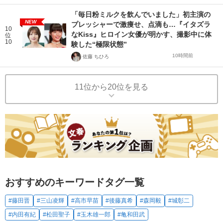
「毎日粉ミルクを飲んでいました」初主演の
NEW
プレッシャーで激痩せ、点滴も…『イタズラ
10
なKiss』ヒロイン女優が明かす、撮影中に体
位
10
験した“極限状態”
10時間前
佐藤 ちひろ
11位から20位を見る
おすすめのキーワードタグ一覧
#藤田晋
#三山凌輝
#高市早苗
#後藤真希
#森岡毅
#城彰二
#内田有紀
#松田聖子
#玉木雄一郎
#亀和田武