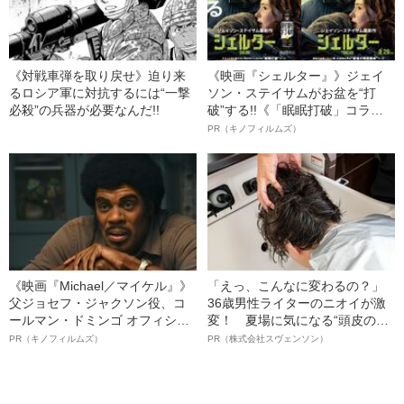
《対戦車弾を取り戻せ》迫り来
《映画『シェルター』》ジェイ
るロシア軍に対抗するには“一撃
ソン・ステイサムがお盆を“打
必殺”の兵器が必要なんだ!!
破”する!!《「眠眠打破」コラ
ボ》
PR（キノフィルムズ）
《映画『Michael／マイケル』》
「えっ、こんなに変わるの？」
父ジョセフ・ジャクソン役、コ
36歳男性ライターのニオイが激
ールマン・ドミンゴ オフィシャ
変！ 夏場に気になる“頭皮のニ
ルインタビュー“観客を魅了した
オイ”や“ベタつき”を解消す
PR（キノフィルムズ）
PR（株式会社スヴェンソン）
名優、複雑な父親像への想いを
る、“ウィッグのスペシャリス
語る”《日本興収70億円突破》
ト”が生み出した徹底ケアとは