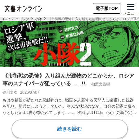
電子版TOP
メニュー
TOP
コミック
小隊
《市街戦の恐怖》入り組んだ建物のどこからか、ロシア軍の
《市街戦の恐怖》入り組んだ建物のどこからか、ロシア
軍のスナイパーが狙っている……!!
柏葉比呂樹
砂川文次
2026/07/07
もはや補給が断たれた6連隊では、戦闘を志願する民間人に鹵獲した銃器
を配り、新兵にしようとしていた。そんな状況のなか、自分の部隊に戻ろ
うとした沼田1曹が撃たれてしまう……。次回は8月11日（火）更新予定で
す。
続きを読む