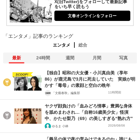
X(旧Twitter)をフォローして最新記事
をいち早く読もう
文春オンラインをフォロー
「エンタメ」記事のランキング
エンタメ
総合
最新
24時間
週間
月間
写真
【独自】昭和の大女優・小川真由美（享年
SCOOP!
86）が鹿児島で3月に死去していた 実娘が明
かす「毒母」の素顔と空白の晩年
11時間前
「文藝春秋」編集部
ヤクザ顔負けの「血みどろ情事」豊満な身体
を舐めまわされ…「自称16歳美少女」怪演
中、かたせ梨乃（69）の美しすぎる“熟れ方”
2026/08/06
ゆるま 小林
「義足の体で夜の営みはできるのか」誰にも