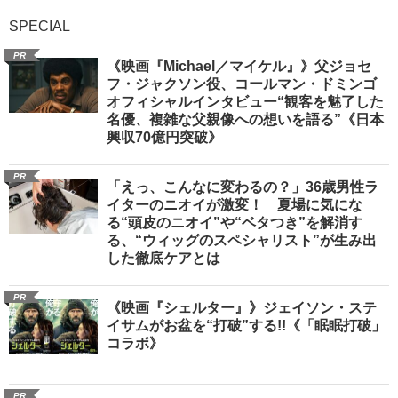
SPECIAL
PR
《映画『Michael／マイケル』》父ジョセ
フ・ジャクソン役、コールマン・ドミンゴ
オフィシャルインタビュー“観客を魅了した
名優、複雑な父親像への想いを語る”《日本
興収70億円突破》
PR
「えっ、こんなに変わるの？」36歳男性ラ
イターのニオイが激変！ 夏場に気にな
る“頭皮のニオイ”や“ベタつき”を解消す
る、“ウィッグのスペシャリスト”が生み出
した徹底ケアとは
PR
《映画『シェルター』》ジェイソン・ステ
イサムがお盆を“打破”する!!《「眠眠打破」
コラボ》
PR