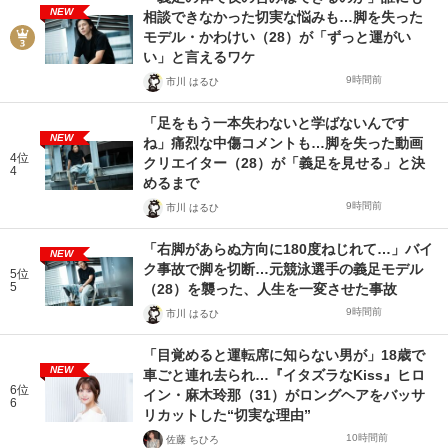
NEW
相談できなかった切実な悩みも…脚を失った
モデル・かわけい（28）が「ずっと運がい
い」と言えるワケ
9時間前
市川 はるひ
「足をもう一本失わないと学ばないんです
NEW
ね」痛烈な中傷コメントも…脚を失った動画
4位
クリエイター（28）が「義足を見せる」と決
4
めるまで
9時間前
市川 はるひ
「右脚があらぬ方向に180度ねじれて…」バイ
NEW
ク事故で脚を切断…元競泳選手の義足モデル
5位
5
（28）を襲った、人生を一変させた事故
9時間前
市川 はるひ
「目覚めると運転席に知らない男が」18歳で
NEW
車ごと連れ去られ…『イタズラなKiss』ヒロ
6位
イン・麻木玲那（31）がロングヘアをバッサ
6
リカットした“切実な理由”
10時間前
佐藤 ちひろ