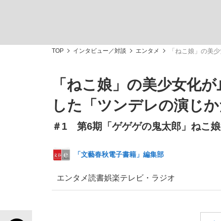
TOP
インタビュー／対談
エンタメ
「ねこ娘」の美少
「ねこ娘」の美少女化が
「最悪の空気のまま解散」WBC日本代表“敗戦
私のあのとき、私のいま
した「ツンデレの演じか
＃1 第6期「ゲゲゲの鬼太郎」ねこ
「文藝春秋電子書籍」編集部
エンタメ
読書
娯楽
テレビ・ラジオ
「クマが悪者扱いされているのが悲しい」『北
キングの誕生を、目撃せよ。