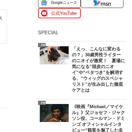
Googleニュース
公式YouTube
ス
ラ
SPECIAL
PR
「えっ、こんなに変わる
の？」36歳男性ライター
のニオイが激変！ 夏場に
気になる“頭皮のニオ
イ”や“ベタつき”を解消す
る、“ウィッグのスペシャ
リスト”が生み出した徹底
ケアとは
PR
《映画『Michael／マイケ
ル』》父ジョセフ・ジャク
ソン役、コールマン・ドミ
ンゴ オフィシャルインタ
ビュー“観客を魅了した名