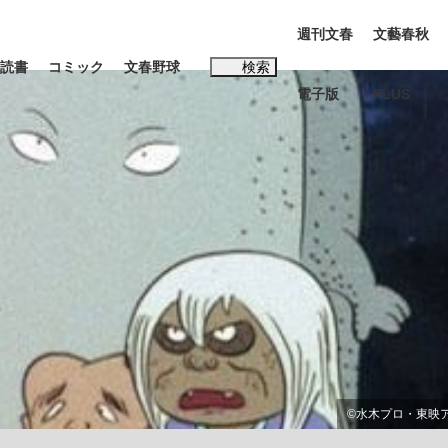
週刊文春
文藝春秋
読書
コミック
文春野球
検索
電子版
PLUS
インタビュー
読書
#松田聖子
本田圭佑が初めて明かした日本代表監督に...
K-POPアイドルたち