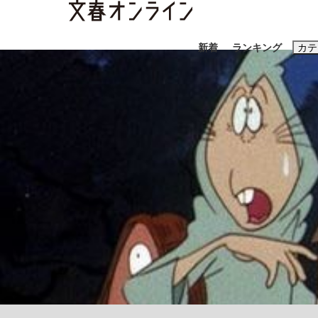
新着
ランキング
カテ
スクープ
ニュー
おすすめのキ
#藤田晋
#三
#玉木雄一郎
《BTS厳戒トーキョー滞在記》RM→渋谷で飲
終戦から81年