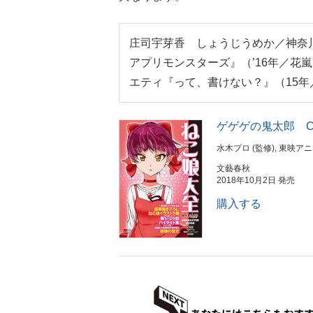
庄司宇芽香 しょうじうめか／神奈
アプリモンスターズ』（’16年／花嵐エ
エティ『って、書けない？』（15
ゲゲゲの鬼太郎 CHAR
水木プロ (監修), 東映アニ
文藝春秋
2018年10月2日 発売
購入する