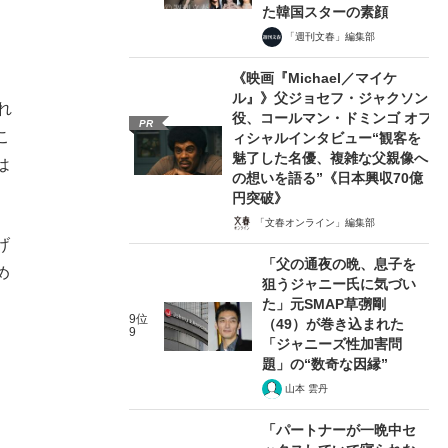
た韓国スターの素顔
「週刊文春」編集部
《映画『Michael／マイケ
ル』》父ジョセフ・ジャクソン
れ
役、コールマン・ドミンゴ オフ
PR
こ
ィシャルインタビュー“観客を
魅了した名優、複雑な父親像へ
は
の想いを語る”《日本興収70億
円突破》
「文春オンライン」編集部
げ
「父の通夜の晩、息子を
め
狙うジャニー氏に気づい
た」元SMAP草彅剛
9位
（49）が巻き込まれた
9
「ジャニーズ性加害問
題」の“数奇な因縁”
山本 雲丹
「パートナーが一晩中セ