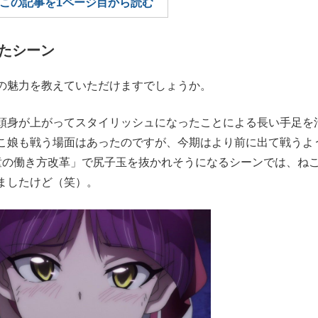
この記事を1ページ目から読む
もっと見る
もっと見る
たシーン
の魅力を教えていただけますでしょうか。
頭身が上がってスタイリッシュになったことによる長い手足を
こ娘も戦う場面はあったのですが、今期はより前に出て戦うよ
童の働き方改革」で尻子玉を抜かれそうになるシーンでは、ね
ましたけど（笑）。