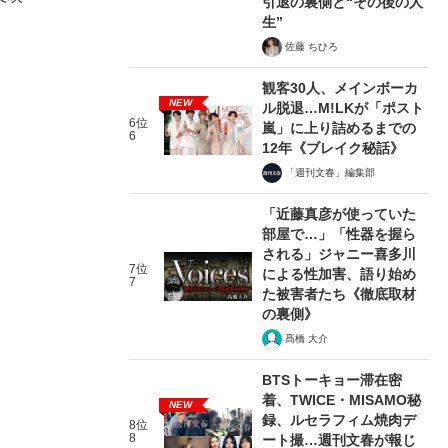
引退の裏側と“その後の人
生”
佐藤 ちひろ
観客30人、メインボーカ
NEW
ル脱退…M!LKが「ポスト
6位
嵐」に上り詰めるまでの
6
12年《ブレイク秘話》
「週刊文春」編集部
「近藤真彦が使っていた
部屋で…」「性器を握ら
される」ジャニー喜多川
7位
による性加害、語り始め
7
た被害者たち《徹底取材
の裏側》
髙橋 大介
BTSトーキョー滞在密
着、TWICE・MISAMO秘
NEW
録、ルセラフィム焼肉デ
8位
8
ート撮…週刊文春が報じ