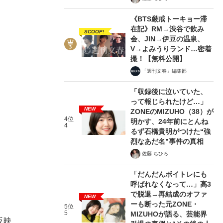
《BTS厳戒トーキョー滞
在記》RM→渋谷で飲み
SCOOP!
会、JIN→伊豆の温泉、
V→よみうりランド…密着
撮！【無料公開】
「週刊文春」編集部
。
「収録後に泣いていた、
、
って報じられたけど…」
NEW
ZONEのMIZUHO（38）が
4位
明かす、24年前にとんね
4
るず石橋貴明がつけた“強
烈なあだ名”事件の真相
佐藤 ちひろ
「だんだんボイトレにも
呼ばれなくなって…」高3
で脱退→再結成のオファ
NEW
ーも断った元ZONE・
5位
5
MIZUHOが語る、芸能界
反映