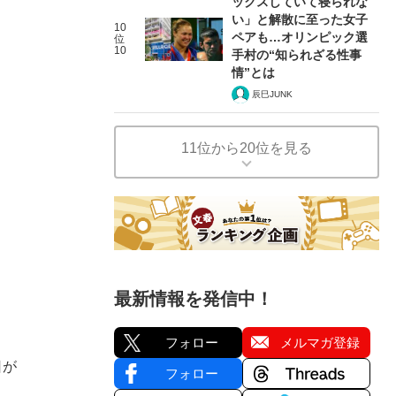
ックスしていて寝られな
い」と解散に至った女子
10
ペアも…オリンピック選
位
10
手村の“知られざる性事
情”とは
辰巳JUNK
11位から20位を見る
最新情報を発信中！
フォロー
メルマガ登録
日が
フォロー