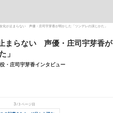
観る将棋、読
女化が止まらない 声優・庄司宇芽香が明かした「ツンデレの演じかた」
止まらない 声優・庄司宇芽香が
”の真実 選手が明かす...
「敗因分析は一切聞かれなか
た」
娘役・庄司宇芽香インタビュー
3
/3
ページ目
の国から』倉本聰氏（91...