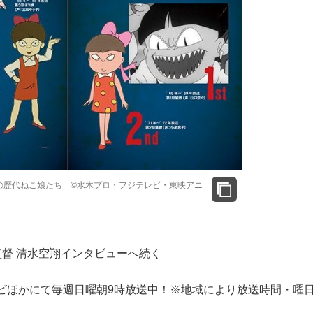
の歴代ねこ娘たち ©水木プロ・フジテレビ・東映アニ
督 清水空翔インタビューへ続く
ビほかにて毎週日曜朝9時放送中！※地域により放送時間・曜