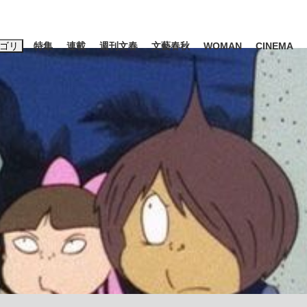
ゴリ
特集
連載
週刊文春
文藝春秋
WOMAN
CINEMA
キーワード入力
ス
エンタメ
ライフ
ビジネス
ーワードタグ一覧
山凌輝
#高市早苗
#後藤真希
#森岡毅
#城彰二
#内田有紀
#亀和田武
み会、JIN→伊豆の...
「90%は失敗する。でも…」
日本生まれの