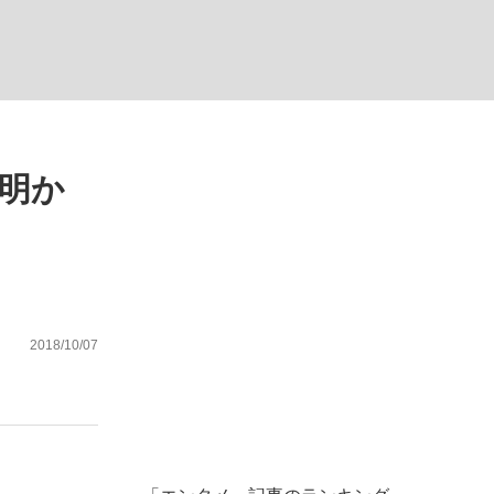
む将棋
明か
った」侍ジャパン選手が証言した“NPB聞...
2018/10/07