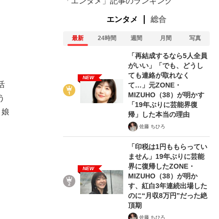
「エンタメ」記事のランキング
エンタメ
総合
最新
24時間
週間
月間
写真
「再結成するなら5人全員
がいい」「でも、どうし
ても連絡が取れなく
NEW
活
て…」元ZONE・
MIZUHO（38）が明かす
う
「19年ぶりに芸能界復
こ娘
帰」した本当の理由
佐藤 ちひろ
「印税は1円ももらってい
ません」19年ぶりに芸能
界に復帰したZONE・
NEW
MIZUHO（38）が明か
す、紅白3年連続出場した
のに“月収8万円”だった絶
頂期
佐藤 ちひろ