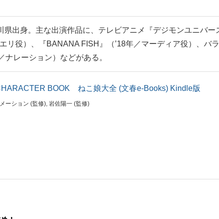
川県出身。主な出演作品に、テレビアニメ『デジモンユニバー
リ役）、『BANANA FISH』（’18年／マーディア役）、バ
年／ナレーション）などがある。
ACTER BOOK ねこ娘大全 (文春e-Books) Kindle版
メーション (監修), 岩佐陽一 (監修)