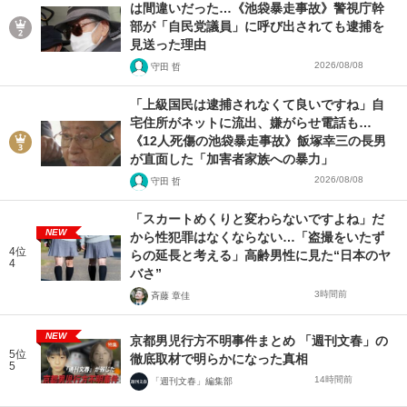
は間違いだった…《池袋暴走事故》警視庁幹
部が「自民党議員」に呼び出されても逮捕を
見送った理由
2026/08/08
守田 哲
「上級国民は逮捕されなくて良いですね」自
宅住所がネットに流出、嫌がらせ電話も…
《12人死傷の池袋暴走事故》飯塚幸三の長男
が直面した「加害者家族への暴力」
2026/08/08
守田 哲
「スカートめくりと変わらないですよね」だ
NEW
から性犯罪はなくならない…「盗撮をいたず
4位
らの延長と考える」高齢男性に見た“日本のヤ
4
バさ”
3時間前
斉藤 章佳
NEW
京都男児行方不明事件まとめ 「週刊文春」の
5位
徹底取材で明らかになった真相
5
14時間前
「週刊文春」編集部