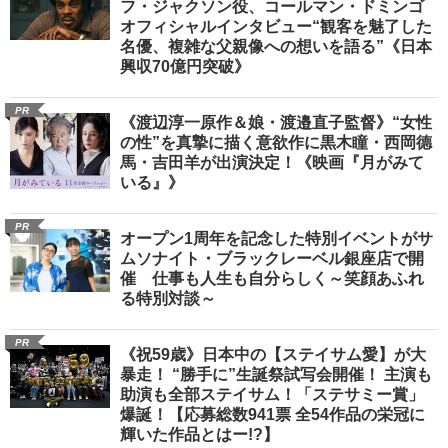
フ・ジャクソン役、コールマン・ドミンゴ
オフィシャルインタビュー“観客を魅了した
名優、複雑な父親像への想いを語る”《日本
興収70億円突破》
PR
《渡辺淳一原作＆娘・渡邉直子監督》“女性
の性”を真摯に描く意欲作に黒木瞳・西岡德
馬・吉田羊が出演決定！《映画『月がみて
いる』》
PR
オープン1周年を記念した特別イベントがサ
ムソナイト・ブラックレーベル銀座店で開
催 仕事も人生も自分らしく～笑顔あふれ
る特別対談～
PR
《祝59歳》日本中の【ステイサム愛】が大
暴走！ “勝手に”生誕祭試写会開催！ 主演も
助演も全部ステイサム！「ステサミー賞」
爆誕！【応募総数941票 全54作品の栄冠に
輝いた作品とはー!?】