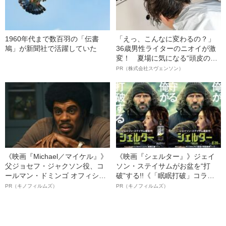
1960年代まで数百羽の「伝書
「えっ、こんなに変わるの？」
鳩」が新聞社で活躍していた
36歳男性ライターのニオイが激
変！ 夏場に気になる“頭皮のニ
オイ”や“ベタつき”を解消す
PR（株式会社スヴェンソン）
る、“ウィッグのスペシャリス
ト”が生み出した徹底ケアとは
《映画『Michael／マイケル』》
《映画『シェルター』》ジェイ
父ジョセフ・ジャクソン役、コ
ソン・ステイサムがお盆を“打
ールマン・ドミンゴ オフィシャ
破”する!!《「眠眠打破」コラ
ルインタビュー“観客を魅了した
ボ》
PR（キノフィルムズ）
PR（キノフィルムズ）
名優、複雑な父親像への想いを
語る”《日本興収70億円突破》