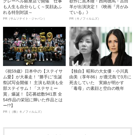
クレーベル銀座店で開催 仕事
欲作に黒木瞳・西岡德馬・吉田
も人生も自分らしく～笑顔あふ
羊が出演決定！《映画『月がみ
れる特別対談～
ている』》
PR（サムソナイト・ジャパン）
PR（キノフィルムズ）
《祝59歳》日本中の【ステイサ
【独自】昭和の大女優・小川真
ム愛】が大暴走！ “勝手に”生誕
由美（享年86）が鹿児島で3月に
祭試写会開催！ 主演も助演も全
死去していた 実娘が明かす
部ステイサム！「ステサミー
「毒母」の素顔と空白の晩年
賞」爆誕！【応募総数941票 全
54作品の栄冠に輝いた作品とは
ー!?】
PR（（株）キノフィルムズ）