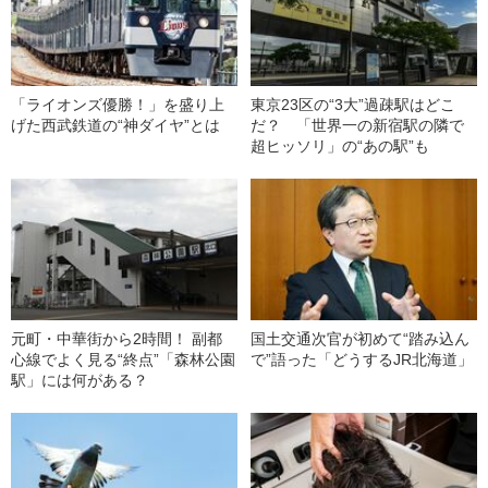
「ライオンズ優勝！」を盛り上
東京23区の“3大”過疎駅はどこ
げた西武鉄道の“神ダイヤ”とは
だ？ 「世界一の新宿駅の隣で
超ヒッソリ」の“あの駅”も
元町・中華街から2時間！ 副都
国土交通次官が初めて“踏み込ん
心線でよく見る“終点”「森林公園
で”語った「どうするJR北海道」
駅」には何がある？