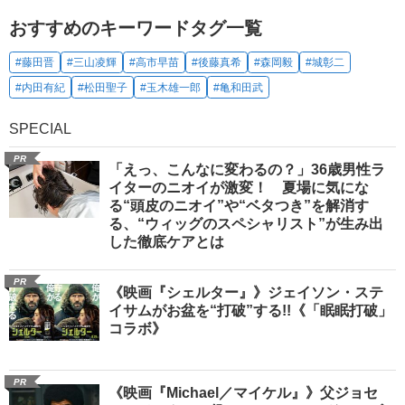
おすすめのキーワードタグ一覧
#藤田晋
#三山凌輝
#高市早苗
#後藤真希
#森岡毅
#城彰二
#内田有紀
#松田聖子
#玉木雄一郎
#亀和田武
SPECIAL
PR
「えっ、こんなに変わるの？」36歳男性ラ
イターのニオイが激変！ 夏場に気にな
る“頭皮のニオイ”や“ベタつき”を解消す
る、“ウィッグのスペシャリスト”が生み出
した徹底ケアとは
PR
《映画『シェルター』》ジェイソン・ステ
イサムがお盆を“打破”する!!《「眠眠打破」
コラボ》
PR
《映画『Michael／マイケル』》父ジョセ