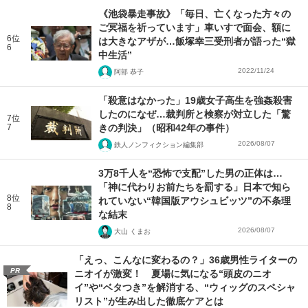
《池袋暴走事故》「毎日、亡くなった方々の
ご冥福を祈っています」車いすで面会、額に
6位
は大きなアザが…飯塚幸三受刑者が語った“獄
6
中生活”
2022/11/24
阿部 恭子
「殺意はなかった」19歳女子高生を強姦殺害
したのになぜ…裁判所と検察が対立した「驚
7位
7
きの判決」（昭和42年の事件）
2026/08/07
鉄人ノンフィクション編集部
3万8千人を“恐怖で支配”した男の正体は…
「神に代わりお前たちを罰する」日本で知ら
8位
れていない“韓国版アウシュビッツ”の不条理
8
な結末
2026/08/07
大山 くまお
「えっ、こんなに変わるの？」36歳男性ライターの
PR
ニオイが激変！ 夏場に気になる“頭皮のニオ
イ”や“ベタつき”を解消する、“ウィッグのスペシャ
リスト”が生み出した徹底ケアとは