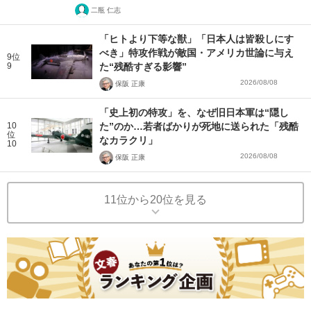
二瓶 仁志
「ヒトより下等な獣」「日本人は皆殺しにす
べき」特攻作戦が敵国・アメリカ世論に与え
9位
9
た“残酷すぎる影響”
2026/08/08
保阪 正康
「史上初の特攻」を、なぜ旧日本軍は“隠し
10
た”のか…若者ばかりが死地に送られた「残酷
位
なカラクリ」
10
2026/08/08
保阪 正康
11位から20位を見る