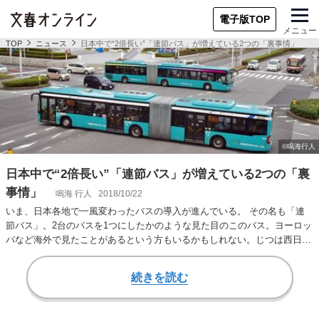
電子版TOP
メニュー
TOP
ニュース
日本中で“2倍長い”「連節バス」が増えている2つの「裏事情」
日本中で“2倍長い”「連節バス」が増えている2つの「裏
事情」
鳴海 行人
2018/10/22
いま、日本各地で一風変わったバスの導入が進んでいる。 その名も「連
節バス」。2台のバスを1つにしたかのような見た目のこのバス。ヨーロッ
パなど海外で見たことがあるという方もいるかもしれない。じつは西日本
を中心に連節バ…
続きを読む