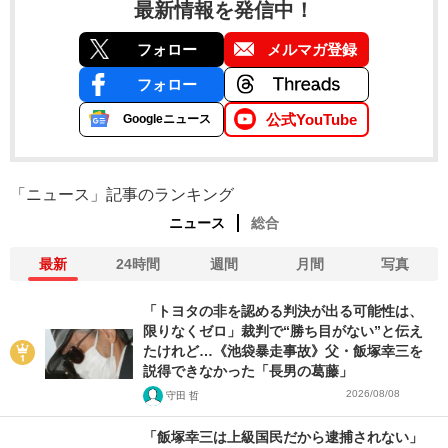
最新情報を発信中！
フォロー
メルマガ登録
フォロー
公式YouTube
Googleニュース
「ニュース」記事のランキング
ニュース
総合
最新
24時間
週間
月間
写真
「トヨタの非を認める判決が出る可能性は、
限りなくゼロ」裁判で“勝ち目がない”と伝え
たけれど…《池袋暴走事故》父・飯塚幸三を
説得できなかった「長男の葛藤」
2026/08/08
守田 哲
「飯塚幸三は上級国民だから逮捕されない」