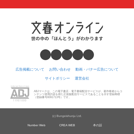
広告掲載について
お問い合わせ
動画・バナー広告について
サイトポリシー
運営会社
ABJマークは、この電子書店・電子書籍配信サービスが、著作権者からコ
ンテンツ使用許諾を得た正規版配信サービスであることを示す登録商標
（登録番号6091713号）です。
(c) Bungeishunju Ltd.
Number Web
CREA WEB
本の話