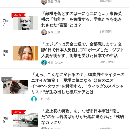
18時間前
保阪 正康
「敵機を落とすのは一にも二にも…」東條英
NEW
機の「無能さ」を象徴する、学生たちをあき
7位
7
れさせた“言葉”とは？
18時間前
保阪 正康
「エジプトは完全に逆で、全部隠します」交
際0日で日本人男性にプロポーズしたエジプト
8位
8
人妻が明かす、衝撃を受けた日本での生活
2023/12/16
小泉 なつみ
「えっ、こんなに変わるの？」36歳男性ライターの
PR
ニオイが激変！ 夏場に気になる“頭皮のニオ
イ”や“ベタつき”を解消する、“ウィッグのスペシャ
リスト”が生み出した徹底ケアとは
二瓶 仁志
「史上初の特攻」を、なぜ旧日本軍は“隠し
NEW
た”のか…若者ばかりが死地に送られた「残酷
9位
9
なカラクリ」
18時間前