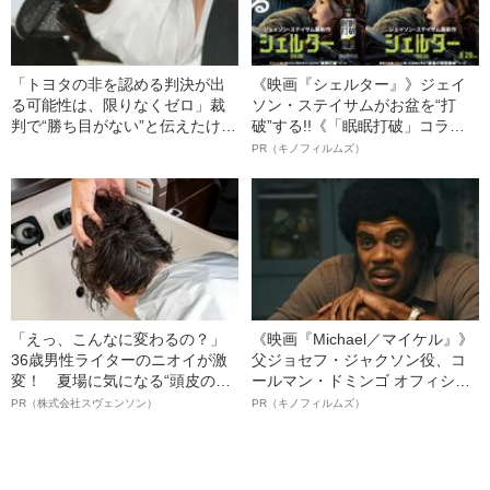
「トヨタの非を認める判決が出
《映画『シェルター』》ジェイ
る可能性は、限りなくゼロ」裁
ソン・ステイサムがお盆を“打
判で“勝ち目がない”と伝えたけれ
破”する!!《「眠眠打破」コラ
ど…《池袋暴走事故》父・飯塚
ボ》
PR（キノフィルムズ）
幸三を説得できなかった「長男
の葛藤」
「えっ、こんなに変わるの？」
《映画『Michael／マイケル』》
36歳男性ライターのニオイが激
父ジョセフ・ジャクソン役、コ
変！ 夏場に気になる“頭皮のニ
ールマン・ドミンゴ オフィシャ
オイ”や“ベタつき”を解消す
ルインタビュー“観客を魅了した
PR（株式会社スヴェンソン）
PR（キノフィルムズ）
る、“ウィッグのスペシャリス
名優、複雑な父親像への想いを
ト”が生み出した徹底ケアとは
語る”《日本興収70億円突破》