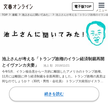
電子版TOP
メニュー
TOP
連載
池上さんに聞いてみた。
池上さんが考える「トランプ政権のイラン
池上さんが考える「トランプ政権のイラン経済制裁再開
とイヴァンカ夫妻」
池上 彰
2018/11/21
今年5月、イラン核合意から一方的に離脱したアメリカのトランプ政権。
11月には離脱に伴う経済制裁を全面再開しました。トランプ政権の真意は
何なのでしょうか？（30代・男性・会社員） トランプ大統領がイスラエ
ル寄りの政治…
続きを読む