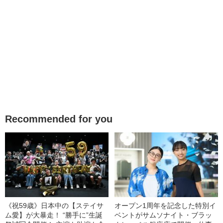
Recommended for you
《祝59歳》日本中の【ステイサ
オープン1周年を記念した特別イ
ム愛】が大暴走！ “勝手に”生誕
ベントがサムソナイト・ブラッ