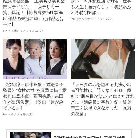
祭試写会開催！ 主演も助演も全
クレーベル銀座店で開催 仕事
部ステイサム！「ステサミー
も人生も自分らしく～笑顔あふ
賞」爆誕！【応募総数941票 全
れる特別対談～
54作品の栄冠に輝いた作品とは
PR（サムソナイト・ジャパン）
ー!?】
PR（（株）キノフィルムズ）
《渡辺淳一原作＆娘・渡邉直子
「トヨタの非を認める判決が出
監督》“女性の性”を真摯に描く意
る可能性は、限りなくゼロ」裁
欲作に黒木瞳・西岡德馬・吉田
判で“勝ち目がない”と伝えたけれ
羊が出演決定！《映画『月がみ
ど…《池袋暴走事故》父・飯塚
ている』》
幸三を説得できなかった「長男
の葛藤」
PR（キノフィルムズ）
X(旧Twitter)をフォローして最新記事