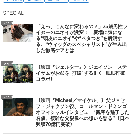
SPECIAL
PR
「えっ、こんなに変わるの？」36歳男性ラ
イターのニオイが激変！ 夏場に気にな
る“頭皮のニオイ”や“ベタつき”を解消す
る、“ウィッグのスペシャリスト”が生み出
した徹底ケアとは
PR
《映画『シェルター』》ジェイソン・ステ
イサムがお盆を“打破”する!!《「眠眠打破」
コラボ》
PR
《映画『Michael／マイケル』》父ジョセ
フ・ジャクソン役、コールマン・ドミンゴ
オフィシャルインタビュー“観客を魅了した
名優、複雑な父親像への想いを語る”《日本
興収70億円突破》