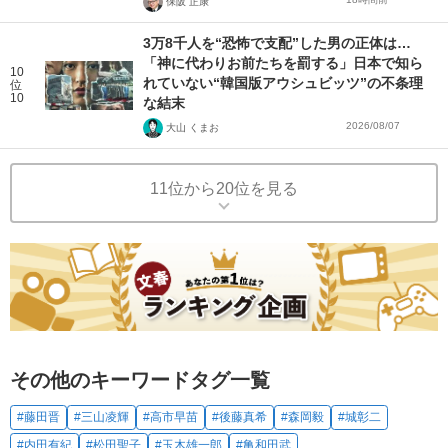
保阪 正康
3万8千人を“恐怖で支配”した男の正体は…
「神に代わりお前たちを罰する」日本で知ら
10
れていない“韓国版アウシュビッツ”の不条理
位
10
な結末
2026/08/07
大山 くまお
11位から20位を見る
その他のキーワードタグ一覧
#藤田晋
#三山凌輝
#高市早苗
#後藤真希
#森岡毅
#城彰二
#内田有紀
#松田聖子
#玉木雄一郎
#亀和田武