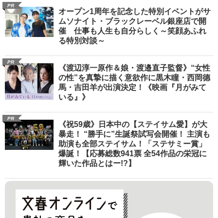
PR
オープン1周年を記念した特別イベントがサ
ムソナイト・ブラックレーベル銀座店で開
催 仕事も人生も自分らしく～笑顔あふれ
る特別対談～
PR
《渡辺淳一原作＆娘・渡邉直子監督》“女性
の性”を真摯に描く意欲作に黒木瞳・西岡德
馬・吉田羊が出演決定！《映画『月がみて
いる』》
PR
《祝59歳》日本中の【ステイサム愛】が大
暴走！ “勝手に”生誕祭試写会開催！ 主演も
助演も全部ステイサム！「ステサミー賞」
爆誕！【応募総数941票 全54作品の栄冠に
輝いた作品とはー!?】