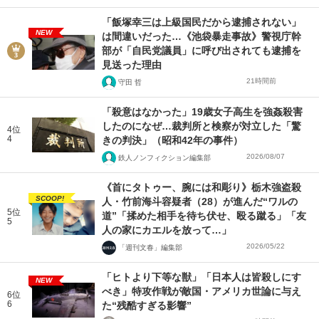
「飯塚幸三は上級国民だから逮捕されない」
NEW
は間違いだった…《池袋暴走事故》警視庁幹
部が「自民党議員」に呼び出されても逮捕を
見送った理由
21時間前
守田 哲
「殺意はなかった」19歳女子高生を強姦殺害
したのになぜ…裁判所と検察が対立した「驚
4位
4
きの判決」（昭和42年の事件）
2026/08/07
鉄人ノンフィクション編集部
《首にタトゥー、腕には和彫り》栃木強盗殺
SCOOP!
人・竹前海斗容疑者（28）が進んだ“ワルの
5位
道”「揉めた相手を待ち伏せ、殴る蹴る」「友
5
人の家にカエルを放って…」
2026/05/22
「週刊文春」編集部
「ヒトより下等な獣」「日本人は皆殺しにす
NEW
べき」特攻作戦が敵国・アメリカ世論に与え
6位
6
た“残酷すぎる影響”