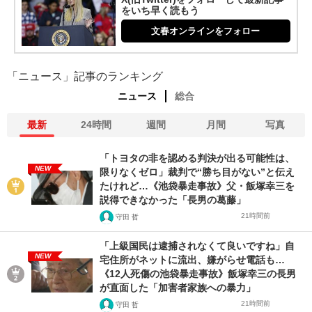
をいち早く読もう
文春オンラインをフォロー
「ニュース」記事のランキング
ニュース
総合
最新
24時間
週間
月間
写真
「トヨタの非を認める判決が出る可能性は、
NEW
限りなくゼロ」裁判で“勝ち目がない”と伝え
たけれど…《池袋暴走事故》父・飯塚幸三を
説得できなかった「長男の葛藤」
21時間前
守田 哲
「上級国民は逮捕されなくて良いですね」自
NEW
宅住所がネットに流出、嫌がらせ電話も…
《12人死傷の池袋暴走事故》飯塚幸三の長男
が直面した「加害者家族への暴力」
21時間前
守田 哲