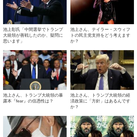
池上彰氏「中間選挙でトランプ
池上さん、テイラー・スウィフ
大統領が善戦したのか、疑問に
トの民主党支持をどう考えます
思います」
か？
池上さん、トランプ大統領の暴
池上さん、トランプ大統領の経
露本『fear』の信憑性は？
済政策に「方針」はあるんです
か？