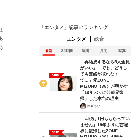
「エンタメ」記事のランキング
は
あ
エンタメ
総合
あ
最新
24時間
週間
月間
写真
が悲しい」『北の国から』倉本聰氏（91...
を、目撃せよ。
「再結成するなら5人全員
がいい」「でも、どうし
ても連絡が取れなく
NEW
て…」元ZONE・
MIZUHO（38）が明かす
「19年ぶりに芸能界復
帰」した本当の理由
佐藤 ちひろ
「印税は1円ももらってい
ません」19年ぶりに芸能
界に復帰したZONE・
NEW
MIZUHO（38）が明か