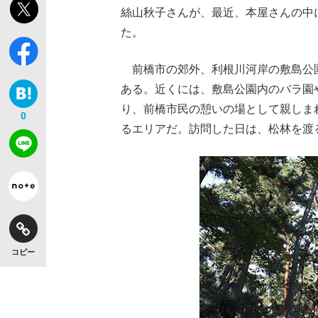
絲山秋子さんが、最近、本屋さんの中
た。
観る将棋、読む将棋
前橋市の郊外、利根川河岸の敷島公
ある。近くには、敷島公園内のバラ園
り、前橋市民の憩いの場として親しま
0
「敗因分析は一切聞かれなかった」侍ジャパン選
るエリアだ。訪問した日は、松林を渡
いまさら聞けない資産運用のすべて
コピー
「目標達成できなかったからと言って…」サッ