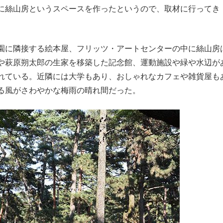
に絲山房というスペースを作ったというので、取材に行ってき
園に隣接する絵本屋、フリッツ・アートセンターの中に絲山房
や萩原朔太郎の生家を移築した記念館、運動施設や緑や水辺が
れている。近隣には大学もあり、おしゃれなカフェや雑貨屋も
手が証言した“NPB聞...
「クマが悪者扱いされているの
キングの誕生
る風がさわやかな梅雨の晴れ間だった。
もっと見る
カー日本代表・森保一監督...