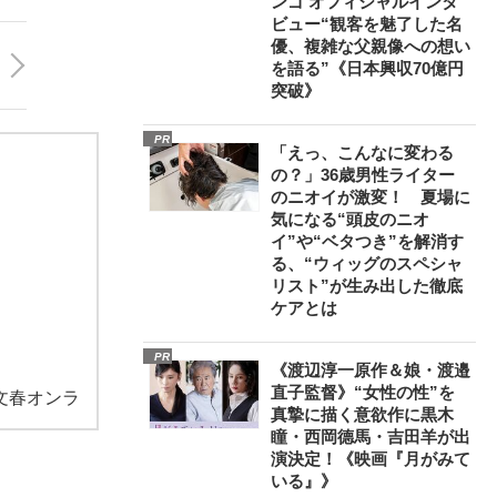
ンゴ オフィシャルインタ
ビュー“観客を魅了した名
優、複雑な父親像への想い
を語る”《日本興収70億円
突破》
PR
「えっ、こんなに変わる
の？」36歳男性ライター
のニオイが激変！ 夏場に
気になる“頭皮のニオ
イ”や“ベタつき”を解消す
る、“ウィッグのスペシャ
リスト”が生み出した徹底
ケアとは
PR
《渡辺淳一原作＆娘・渡邉
直子監督》“女性の性”を
文春オンラ
真摯に描く意欲作に黒木
瞳・西岡德馬・吉田羊が出
演決定！《映画『月がみて
いる』》