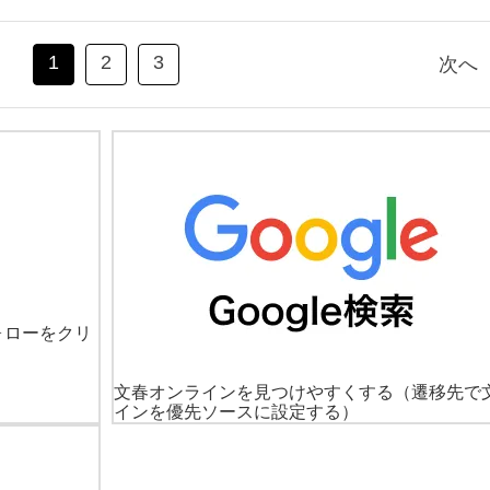
1
2
3
次へ
ォローをクリ
文春オンラインを見つけやすくする
（遷移先で
インを優先ソースに設定する）