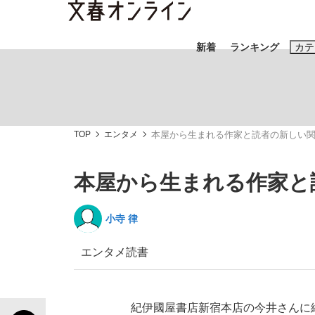
新着
ランキング
カテ
スクープ
ニュー
TOP
エンタメ
本屋から生まれる作家と読者の新しい
おすすめのキ
#藤田晋
#三
本屋から生まれる作家と
#玉木雄一郎
小寺 律
エンタメ
読書
「90%は失敗する。でも…」本田圭佑が初め
終戦から81年
紀伊國屋書店新宿本店の今井さんに