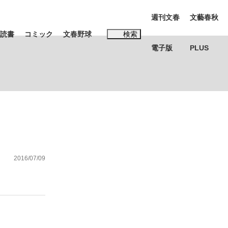
週刊文春
文藝春秋
読書
コミック
文春野球
検索
電子版
PLUS
インタビュー
読書
#松田聖子
2016/07/09
BC日本代表“敗戦”の真実 選手が明かす...
、私のいま
、