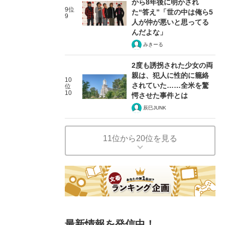
から8年後に明かされ
9位
た“答え”「世の中は俺ら5
9
人が仲が悪いと思ってる
んだよな」
みきーる
2度も誘拐された少女の両
親は、犯人に性的に籠絡
10
されていた……全米を驚
位
10
愕させた事件とは
辰巳JUNK
11位から20位を見る
最新情報を発信中！