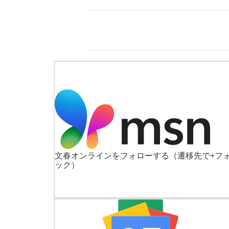
文春オンラインをフォローする
（遷移先で+フ
ック）