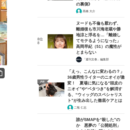
の裏側》
髙橋 大介
ヌードも不倫も厭わず、
離婚後も市川海老蔵や勝
地涼と浮名を…「離婚し
8位
てモテるようになった」
8
高岡早紀（51）の魔性が
とまらない
「週刊文春」編集部
「えっ、こんなに変わるの？」
36歳男性ライターのニオイが激
PR
変！ 夏場に気になる“頭皮の
ニオイ”や“ベタつき”を解消す
る、“ウィッグのスペシャリス
ト”が生み出した徹底ケアとは
二瓶 仁志
誰がSMAPを“殺した”の
か 悪夢の「公開処刑」