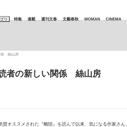
ゴリ
特集
連載
週刊文春
文藝春秋
WOMAN
CINEMA
キーワード入力
ス
エンタメ
ライフ
ビジネス
関係 絲山房
ーワードタグ一覧
山凌輝
#高市早苗
#後藤真希
#森岡毅
#城彰二
#内田有紀
読者の新しい関係 絲山房
#亀和田武
て明かした日本代表監督に...
「最悪の空気のまま解散」W
私のあのとき
絶賛オススメされた『離陸』を読んで以来、気になる作家さん