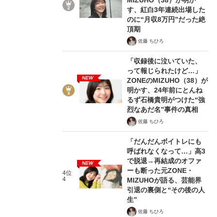
す、紅白3年連続出場した
のに“月収8万円”だった絶
頂期
佐藤 ちひろ
「収録後に泣いていた、
って報じられたけど…」
NEW
ZONEのMIZUHO（38）が
明かす、24年前にとんね
るず石橋貴明がつけた“強
烈なあだ名”事件の真相
佐藤 ちひろ
「だんだんボイトレにも
呼ばれなくなって…」高3
で脱退→再結成のオファ
NEW
ーも断った元ZONE・
4位
4
MIZUHOが語る、芸能界
引退の裏側と“その後の人
生”
佐藤 ちひろ