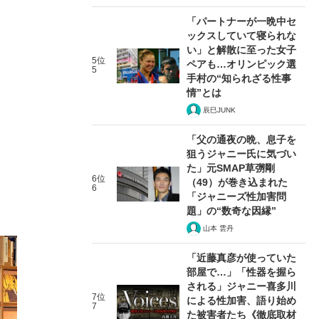
「パートナーが一晩中セ
ックスしていて寝られな
い」と解散に至った女子
5位
ペアも…オリンピック選
5
手村の“知られざる性事
情”とは
辰巳JUNK
「父の通夜の晩、息子を
狙うジャニー氏に気づい
た」元SMAP草彅剛
6位
（49）が巻き込まれた
6
「ジャニーズ性加害問
題」の“数奇な因縁”
山本 雲丹
「近藤真彦が使っていた
部屋で…」「性器を握ら
される」ジャニー喜多川
7位
による性加害、語り始め
7
た被害者たち《徹底取材