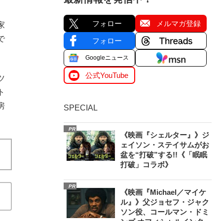
フォロー
メルマガ登録
家
で
フォロー
Googleニュース
公式YouTube
ツ
ト
房
SPECIAL
PR
《映画『シェルター』》ジ
ェイソン・ステイサムがお
盆を“打破”する!!《「眠眠
打破」コラボ》
PR
《映画『Michael／マイケ
ル』》父ジョセフ・ジャク
ソン役、コールマン・ドミ