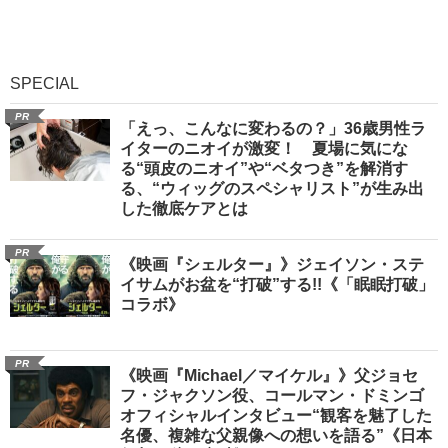
SPECIAL
PR
「えっ、こんなに変わるの？」36歳男性ラ
イターのニオイが激変！ 夏場に気にな
る“頭皮のニオイ”や“ベタつき”を解消す
る、“ウィッグのスペシャリスト”が生み出
した徹底ケアとは
PR
《映画『シェルター』》ジェイソン・ステ
イサムがお盆を“打破”する!!《「眠眠打破」
コラボ》
PR
《映画『Michael／マイケル』》父ジョセ
フ・ジャクソン役、コールマン・ドミンゴ
オフィシャルインタビュー“観客を魅了した
名優、複雑な父親像への想いを語る”《日本