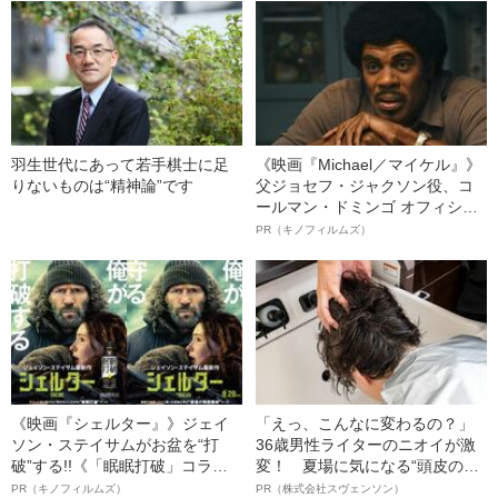
羽生世代にあって若手棋士に足
《映画『Michael／マイケル』》
りないものは“精神論”です
父ジョセフ・ジャクソン役、コ
ールマン・ドミンゴ オフィシャ
ルインタビュー“観客を魅了した
PR（キノフィルムズ）
名優、複雑な父親像への想いを
語る”《日本興収70億円突破》
《映画『シェルター』》ジェイ
「えっ、こんなに変わるの？」
ソン・ステイサムがお盆を“打
36歳男性ライターのニオイが激
破”する!!《「眠眠打破」コラ
変！ 夏場に気になる“頭皮のニ
ボ》
オイ”や“ベタつき”を解消す
PR（キノフィルムズ）
PR（株式会社スヴェンソン）