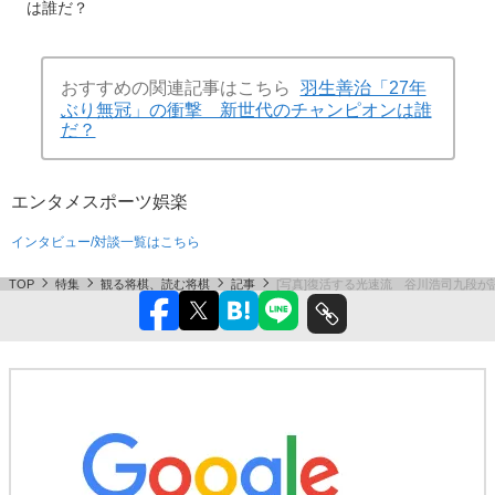
は誰だ？
おすすめの関連記事はこちら
羽生善治「27年
ぶり無冠」の衝撃 新世代のチャンピオンは誰
だ？
エンタメ
スポーツ
娯楽
インタビュー/対談一覧はこちら
TOP
特集
観る将棋、読む将棋
記事
[写真]復活する光速流 谷川浩司九段