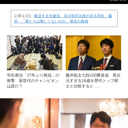
記事を読む
復活する光速流 谷川浩司九段が語る羽生、藤
井、「君たちは悔しくないのか」発言の真相
羽生善治「27年ぶり無冠」の
藤井聡太七段100勝達成 異次
衝撃 新世代のチャンピオン
元すぎる16歳を歴代トップ棋
は誰だ？
士と比較すると……