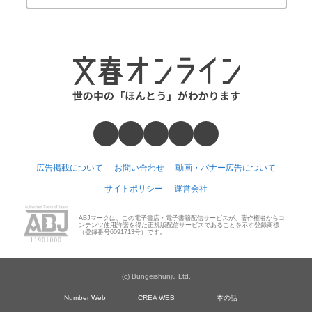
広告掲載について
お問い合わせ
動画・バナー広告について
サイトポリシー
運営会社
ABJマークは、この電子書店・電子書籍配信サービスが、著作権者からコ
ンテンツ使用許諾を得た正規版配信サービスであることを示す登録商標
（登録番号6091713号）です。
(c) Bungeishunju Ltd.
Number Web
CREA WEB
本の話