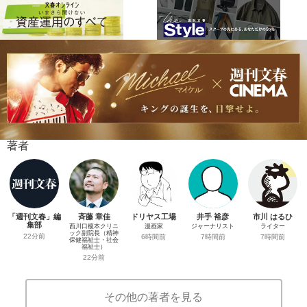
著者
「週刊文春」編
斉藤 章佳
ドリヤス工場
井手 裕彦
市川 はるひ
集部
西川口榎本クリニ
漫画家
ジャーナリスト
ライター
ック副院長（精神
22分前
6時間前
7時間前
7時間前
保健福祉士・社会
福祉士）
22分前
その他の著者を見る