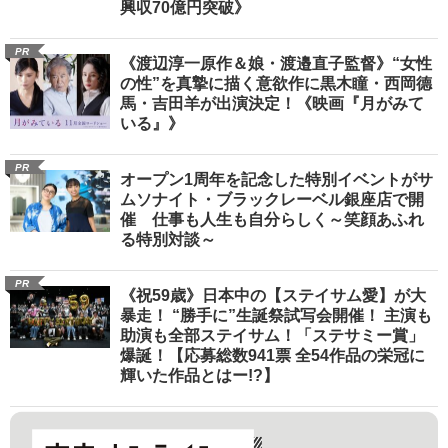
興収70億円突破》
PR
《渡辺淳一原作＆娘・渡邉直子監督》“女性
の性”を真摯に描く意欲作に黒木瞳・西岡德
馬・吉田羊が出演決定！《映画『月がみて
いる』》
PR
オープン1周年を記念した特別イベントがサ
ムソナイト・ブラックレーベル銀座店で開
催 仕事も人生も自分らしく～笑顔あふれ
る特別対談～
PR
《祝59歳》日本中の【ステイサム愛】が大
暴走！ “勝手に”生誕祭試写会開催！ 主演も
助演も全部ステイサム！「ステサミー賞」
爆誕！【応募総数941票 全54作品の栄冠に
輝いた作品とはー!?】