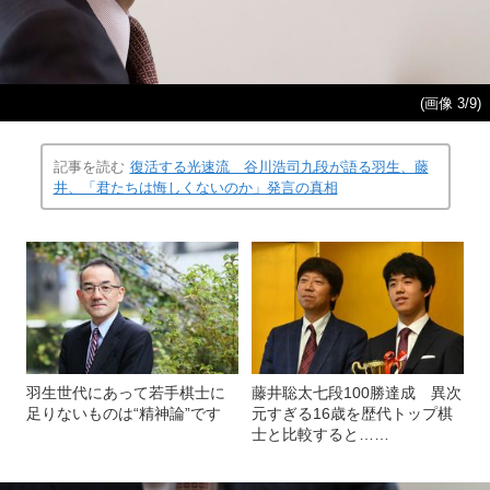
(画像 3/9)
記事を読む
復活する光速流 谷川浩司九段が語る羽生、藤
井、「君たちは悔しくないのか」発言の真相
羽生世代にあって若手棋士に
藤井聡太七段100勝達成 異次
足りないものは“精神論”です
元すぎる16歳を歴代トップ棋
士と比較すると……