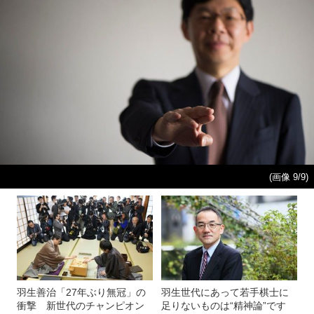
(画像 9/9)
羽生善治「27年ぶり無冠」の
羽生世代にあって若手棋士に
衝撃 新世代のチャンピオン
足りないものは“精神論”です