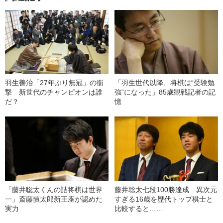
羽生善治「27年ぶり無冠」の衝
「羽生世代以降、将棋は“受験勉
撃 新世代のチャンピオンは誰
強”になった」85歳観戦記者の記
だ？
憶
「藤井聡太くんの詰将棋は世界
藤井聡太七段100勝達成 異次元
一」斎藤慎太郎新王座が認めた
すぎる16歳を歴代トップ棋士と
実力
比較すると……