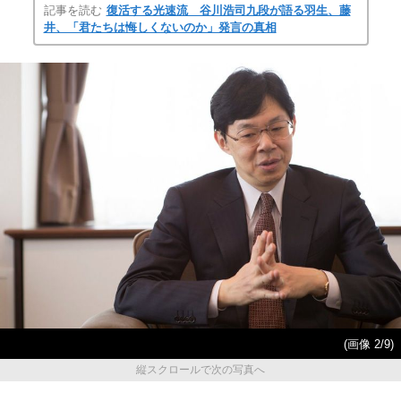
記事を読む
復活する光速流 谷川浩司九段が語る羽生、藤
井、「君たちは悔しくないのか」発言の真相
(画像 2/9)
縦スクロールで次の写真へ