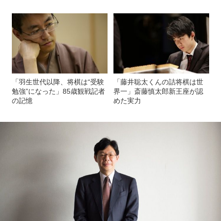
「羽生世代以降、将棋は“受験
「藤井聡太くんの詰将棋は世
勉強”になった」85歳観戦記者
界一」斎藤慎太郎新王座が認
の記憶
めた実力