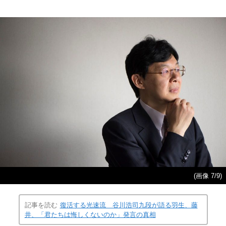
(画像 7/9)
記事を読む
復活する光速流 谷川浩司九段が語る羽生、藤
井、「君たちは悔しくないのか」発言の真相