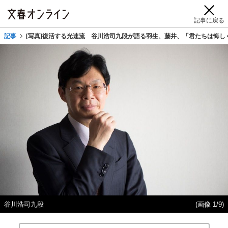
記事に戻る
記事
[写真]復活する光速流 谷川浩司九段が語る羽生、藤井、「君たちは悔し
谷川浩司九段
(画像 1/9)