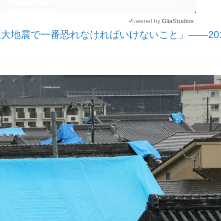
Powered by 
GliaStudios
大地震で一番恐れなければいけないこと」――20
いまさら聞け
Mute
手が証言した“NPB聞...
「クマが悪者扱いされているの
もっと見る
カー日本代表・森保一監督...