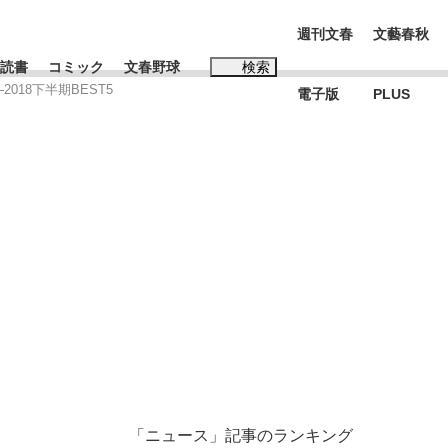
週刊文春
文藝春秋
読書
コミック
文春野球
検索
18下半期BEST5
電子版
PLUS
インタビュー
読書
#松田聖子
む将棋
BC日本代表“敗戦”の真実 選手が明かす...
「ニュース」記事のランキング