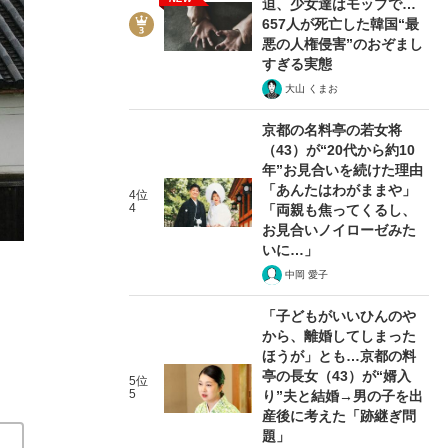
迫、少女達はモップで…
657人が死亡した韓国“最
悪の人権侵害”のおぞまし
すぎる実態
大山 くまお
京都の名料亭の若女将
（43）が“20代から約10
年”お見合いを続けた理由
池上彰氏が解説する「南海トラフ巨大地震で一番恐れなけれ
「あんたはわがままや」
4位
4
「両親も焦ってくるし、
池上さんに聞いてみた。
2019/01/11
お見合いノイローゼみた
いに…」
中岡 愛子
関連記事
「子どもがいいひんのや
「南海トラフ巨大地震」に備えて知っておきたい、わが
から、離婚してしまった
になった「自粛のあり方」 西日本豪雨せまる中の「自民
ほうが」とも…京都の料
亭の長女（43）が“婿入
本大震災」の序章にすぎない
5位
5
り”夫と結婚→男の子を出
産後に考えた「跡継ぎ問
題」