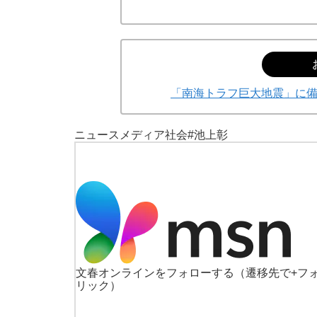
「南海トラフ巨大地震」に
ニュース
メディア
社会
#池上彰
文春オンラインをフォローする
（遷移先で+フ
リック）