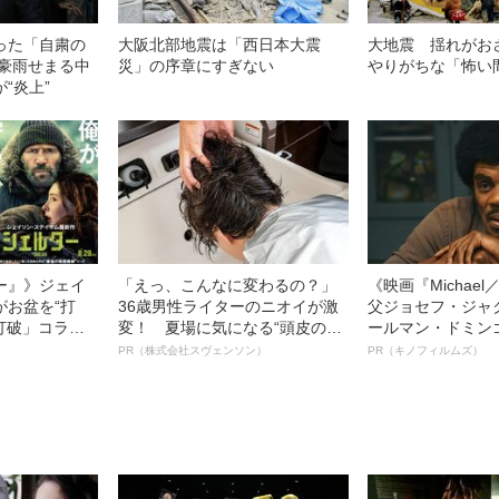
った「自粛の
大阪北部地震は「西日本大震
大地震 揺れがお
豪雨せまる中
災」の序章にすぎない
やりがちな「怖い
“炎上”
ー』》ジェイ
「えっ、こんなに変わるの？」
《映画『Michae
がお盆を“打
36歳男性ライターのニオイが激
父ジョセフ・ジャ
眠打破」コラ
変！ 夏場に気になる“頭皮のニ
ールマン・ドミン
オイ”や“ベタつき”を解消す
ルインタビュー“
PR（株式会社スヴェンソン）
PR（キノフィルムズ）
る、“ウィッグのスペシャリス
名優、複雑な父親
ト”が生み出した徹底ケアとは
語る”《日本興収7