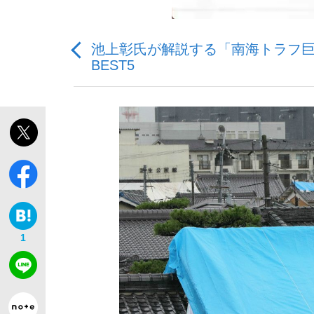
池上彰氏が解説する「南海トラフ巨
BEST5
「敗因分析は一切聞かれなかった」侍ジャパン選
キングの誕生を、目撃せよ。
the Style
1
「目標達成できなかったからと言って…」サッ