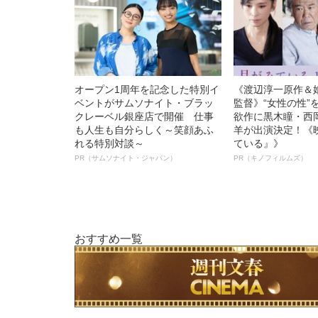
オープン1周年を記念した特別イ
《渡辺淳一原作＆
ベントがサムソナイト・ブラッ
監督》“女性の性”
クレーベル銀座店で開催 仕事
欲作に黒木瞳・西
も人生も自分らしく～笑顔あふ
羊が出演決定！《
れる特別対談～
ている』》
PR（サムソナイト・ジャパン）
PR（キノフィルムズ）
おすすめ一覧