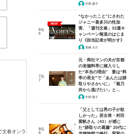
中岡 愛子
“なかったこと”にされた
ジャニー喜多川の性加
NEW
害、「週刊文春」33週キ
6位
6
ャンペーン報道のはじま
り《担当記者が明かす》
髙橋 大介
元・商社マンの夫が京都
の老舗料亭に婿入りし
た“本当の理由” 妻は“料
7位
亭の長女”で「あんたは跡
7
取りやさかいに」「菊乃
井から逃げたい」と…
中岡 愛子
「父としては男の子が欲
しかった」若女将・村田
紫帆さん（43）が感じ
た“跡取りの葛藤” 20代に
8位
で文春オンラ
8
老舗旅館で修行→実家の