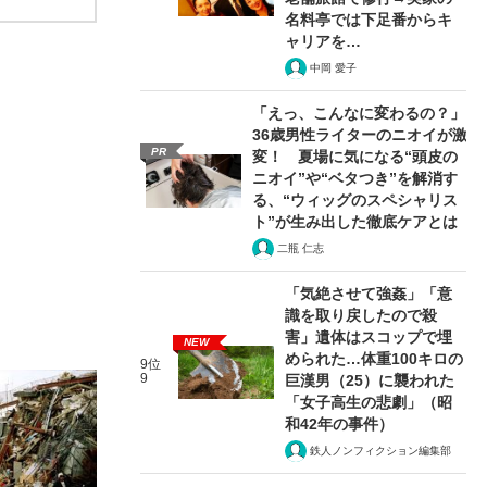
名料亭では下足番からキ
ャリアを…
中岡 愛子
「えっ、こんなに変わるの？」
36歳男性ライターのニオイが激
PR
変！ 夏場に気になる“頭皮の
ニオイ”や“ベタつき”を解消す
る、“ウィッグのスペシャリス
ト”が生み出した徹底ケアとは
二瓶 仁志
「気絶させて強姦」「意
識を取り戻したので殺
害」遺体はスコップで埋
NEW
められた…体重100キロの
9位
9
巨漢男（25）に襲われた
「女子高生の悲劇」（昭
和42年の事件）
鉄人ノンフィクション編集部