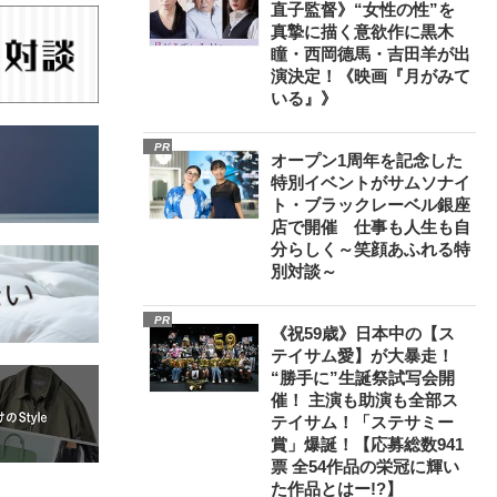
直子監督》“女性の性”を
真摯に描く意欲作に黒木
瞳・西岡德馬・吉田羊が出
演決定！《映画『月がみて
いる』》
PR
オープン1周年を記念した
特別イベントがサムソナイ
ト・ブラックレーベル銀座
店で開催 仕事も人生も自
分らしく～笑顔あふれる特
別対談～
PR
《祝59歳》日本中の【ス
テイサム愛】が大暴走！
“勝手に”生誕祭試写会開
催！ 主演も助演も全部ス
テイサム！「ステサミー
賞」爆誕！【応募総数941
票 全54作品の栄冠に輝い
た作品とはー!?】