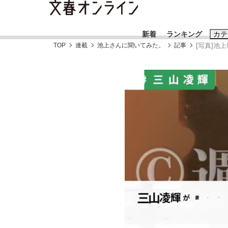
新着
ランキング
カテ
TOP
連載
池上さんに聞いてみた。
記事
[写真]池
スクープ
ニュー
おすすめのキ
#藤田晋
#三
#玉木雄一郎
「90%は失敗する。でも…」本田圭佑が初め
終戦から81年