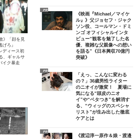
PR
《映画『Michael／マイケ
ル』》父ジョセフ・ジャク
ソン役、コールマン・ドミ
ンゴ オフィシャルインタ
ビュー“観客を魅了した名
無敗》「顔を見
優、複雑な父親像への想い
逃げろ』
レディース初
を語る”《日本興収70億円
語る、ギャルサ
突破》
バイク暴走
PR
「えっ、こんなに変わる
の？」36歳男性ライター
のニオイが激変！ 夏場に
気になる“頭皮のニオ
イ”や“ベタつき”を解消す
る、“ウィッグのスペシャ
リスト”が生み出した徹底
ケアとは
PR
《渡辺淳一原作＆娘・渡邉