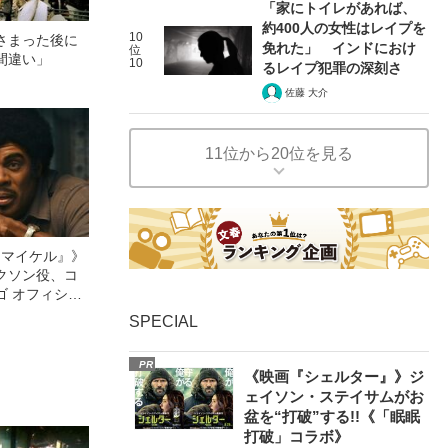
「家にトイレがあれば、
約400人の女性はレイプを
10
さまった後に
免れた」 インドにおけ
位
間違い」
10
るレイプ犯罪の深刻さ
佐藤 大介
11位から20位を見る
l／マイケル』》
クソン役、コ
ゴ オフィシャ
観客を魅了した
SPECIAL
像への想いを
0億円突破》
PR
《映画『シェルター』》ジ
ェイソン・ステイサムがお
盆を“打破”する!!《「眠眠
打破」コラボ》