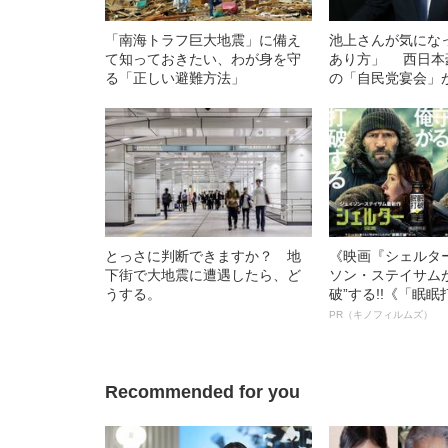
「南海トラフ巨大地震」に備え
池上さんが気にな
て知っておきたい、わが身を守
あり方」 西日本
る「正しい避難方法」
の「自民党宴会」が
とっさに判断できますか？ 地
《映画『シェルタ
下街で大地震に遭遇したら、ど
ソン・ステイサム
うする。
破”する!!《「眠
ボ》
PR（キノフィルムズ）
Recommended for you