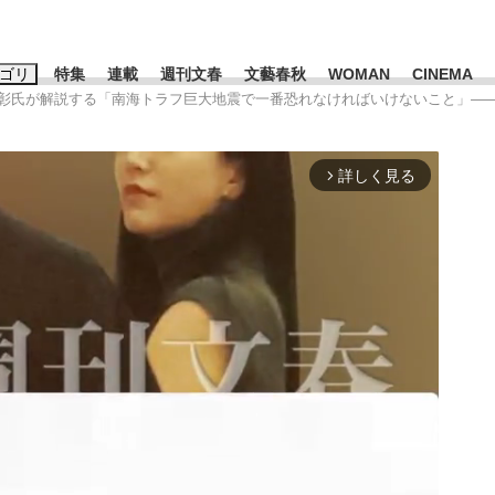
ゴリ
特集
連載
週刊文春
文藝春秋
WOMAN
CINEMA
上彰氏が解説する「南海トラフ巨大地震で一番恐れなければいけないこと」――20
キーワード入力
ス
エンタメ
ライフ
ビジネス
詳しく見る
arrow_forward_ios
ーワードタグ一覧
山凌輝
#高市早苗
#後藤真希
#森岡毅
#城彰二
#内田有紀
観る将棋、読
#亀和田武
て明かした日本代表監督に...
「最悪の空気のまま解散」W