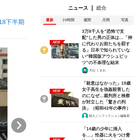
ニュース
総合
最新
24時間
週間
月間
写真
18下半期
ない資産運用のすべて
3万8千人を“恐怖で支
配”した男の正体は…「神
NEW
に代わりお前たちを罰す
る」日本で知られていな
が悲しい」『北の国から』倉本聰氏（91...
い“韓国版アウシュビッ
ツ”の不条理な結末
大山 くまお
「殺意はなかった」19歳
女子高生を強姦殺害した
NEW
のになぜ…裁判所と検察
が対立した「驚きの判
決」（昭和42年の事件）
鉄人ノンフィクション編集部
次
「14歳の少年に挿入
を…」性器に火をつけ脅
NEW