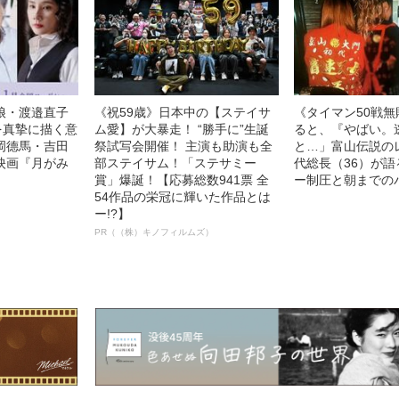
娘・渡邉直子
《祝59歳》日本中の【ステイサ
《タイマン50戦
を真摯に描く意
ム愛】が大暴走！ “勝手に”生誕
ると、『やばい。
岡德馬・吉田
祭試写会開催！ 主演も助演も全
と…」富山伝説の
映画『月がみ
部ステイサム！「ステサミー
代総長（36）が
賞」爆誕！【応募総数941票 全
ー制圧と朝までの
54作品の栄冠に輝いた作品とは
ー!?】
PR（（株）キノフィルムズ）