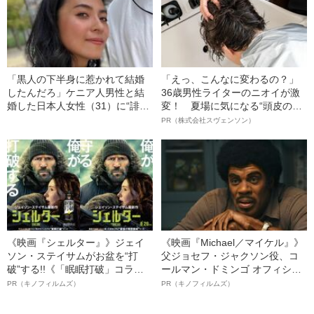
「黒人の下半身に惹かれて結婚
「えっ、こんなに変わるの？」
したんだろ」ケニア人男性と結
36歳男性ライターのニオイが激
婚した日本人女性（31）に“誹謗
変！ 夏場に気になる“頭皮のニ
中傷”殺到…本人が語る、日本で
オイ”や“ベタつき”を解消す
PR（株式会社スヴェンソン）
感じる“外国人差別”のリアル
る、“ウィッグのスペシャリス
ト”が生み出した徹底ケアとは
《映画『シェルター』》ジェイ
《映画『Michael／マイケル』》
ソン・ステイサムがお盆を“打
父ジョセフ・ジャクソン役、コ
破”する!!《「眠眠打破」コラ
ールマン・ドミンゴ オフィシャ
ボ》
ルインタビュー“観客を魅了した
PR（キノフィルムズ）
PR（キノフィルムズ）
名優、複雑な父親像への想いを
語る”《日本興収70億円突破》