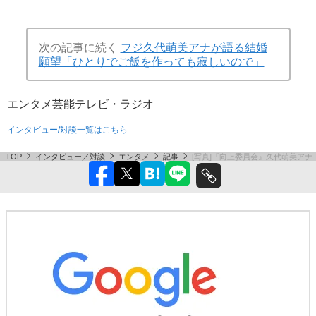
次の記事に続く
フジ久代萌美アナが語る結婚
願望「ひとりでご飯を作っても寂しいので」
エンタメ
芸能
テレビ・ラジオ
インタビュー/対談一覧はこちら
TOP
インタビュー／対談
エンタメ
記事
[写真]『向上委員会』久代萌美ア