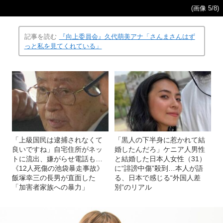
(画像 5/8)
記事を読む
『向上委員会』久代萌美アナ「さんまさんはず
っと私を見てくれている」
「上級国民は逮捕されなくて
「黒人の下半身に惹かれて結
良いですね」自宅住所がネッ
婚したんだろ」ケニア人男性
トに流出、嫌がらせ電話も…
と結婚した日本人女性（31）
《12人死傷の池袋暴走事故》
に“誹謗中傷”殺到…本人が語
飯塚幸三の長男が直面した
る、日本で感じる“外国人差
「加害者家族への暴力」
別”のリアル