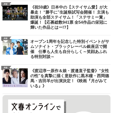
PR
《祝59歳》日本中の【ステイサム愛】が大
暴走！ “勝手に”生誕祭試写会開催！ 主演も
助演も全部ステイサム！「ステサミー賞」
爆誕！【応募総数941票 全54作品の栄冠に
輝いた作品とはー!?】
PR
オープン1周年を記念した特別イベントがサ
ムソナイト・ブラックレーベル銀座店で開
催 仕事も人生も自分らしく～笑顔あふれ
る特別対談～
PR
《渡辺淳一原作＆娘・渡邉直子監督》“女性
の性”を真摯に描く意欲作に黒木瞳・西岡德
馬・吉田羊が出演決定！《映画『月がみて
いる』》