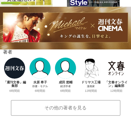
著者
「週刊文春」編
水原 希子
成田 悠輔
ドリヤス工場
「文春オンライ
集部
ン」編集部
俳優・モデル
経済学者
漫画家
6時間前
12時間前
6時間前
6時間前
12時間前
その他の著者を見る