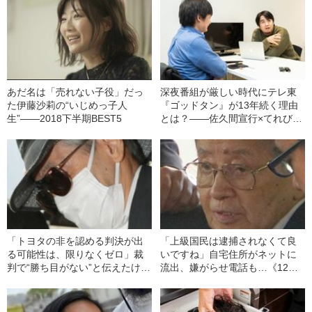
あだ名は「売れない子役」だっ
深夜番組が厳しい時代にテレ東
た伊藤沙莉の“いじめっ子人
『ゴッドタン』が13年続く理由
生”――2018下半期BEST5
とは？――佐久間宣行×てれびの
スキマ
「トヨタの非を認める判決が出
「上級国民は逮捕されなくて良
る可能性は、限りなくゼロ」裁
いですね」自宅住所がネットに
判で“勝ち目がない”と伝えたけれ
流出、嫌がらせ電話も…《12人
ど…《池袋暴走事故》父・飯塚
死傷の池袋暴走事故》飯塚幸三
幸三を説得できなかった「長男
の長男が直面した「加害者家族
の葛藤」
への暴力」