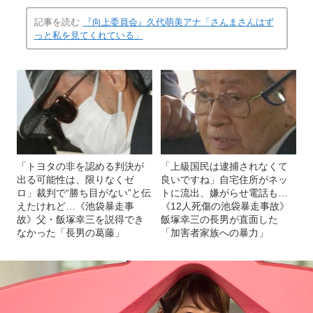
記事を読む
『向上委員会』久代萌美アナ「さんまさんはず
っと私を見てくれている」
「トヨタの非を認める判決が
「上級国民は逮捕されなくて
出る可能性は、限りなくゼ
良いですね」自宅住所がネッ
ロ」裁判で“勝ち目がない”と伝
トに流出、嫌がらせ電話も…
えたけれど…《池袋暴走事
《12人死傷の池袋暴走事故》
故》父・飯塚幸三を説得でき
飯塚幸三の長男が直面した
なかった「長男の葛藤」
「加害者家族への暴力」