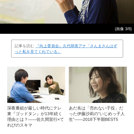
(画像 3/8)
記事を読む
『向上委員会』久代萌美アナ「さんまさんはず
っと私を見てくれている」
深夜番組が厳しい時代にテレ
あだ名は「売れない子役」だ
東『ゴッドタン』が13年続く
った伊藤沙莉の“いじめっ子人
理由とは？――佐久間宣行×て
生”――2018下半期BEST5
れびのスキマ