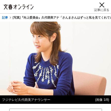
記事に戻る
記事
[写真]『向上委員会』久代萌美アナ「さんまさんはずっと私を見てくれて
フジテレビ久代萌美アナウンサー
(画像 1/8)