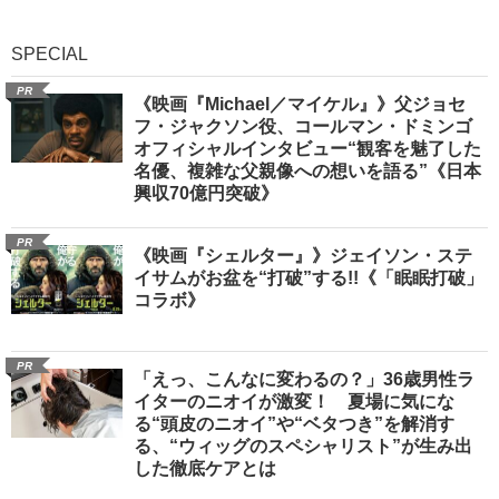
SPECIAL
PR
《映画『Michael／マイケル』》父ジョセ
フ・ジャクソン役、コールマン・ドミンゴ
オフィシャルインタビュー“観客を魅了した
名優、複雑な父親像への想いを語る”《日本
興収70億円突破》
PR
《映画『シェルター』》ジェイソン・ステ
イサムがお盆を“打破”する!!《「眠眠打破」
コラボ》
PR
「えっ、こんなに変わるの？」36歳男性ラ
イターのニオイが激変！ 夏場に気にな
る“頭皮のニオイ”や“ベタつき”を解消す
る、“ウィッグのスペシャリスト”が生み出
した徹底ケアとは