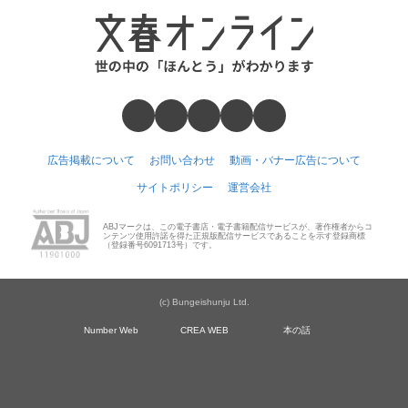
広告掲載について
お問い合わせ
動画・バナー広告について
サイトポリシー
運営会社
ABJマークは、この電子書店・電子書籍配信サービスが、著作権者からコ
ンテンツ使用許諾を得た正規版配信サービスであることを示す登録商標
（登録番号6091713号）です。
(c) Bungeishunju Ltd.
Number Web
CREA WEB
本の話