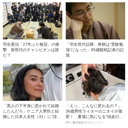
羽生善治「27年ぶり無冠」の衝
「羽生世代以降、将棋は“受験勉
撃 新世代のチャンピオンは誰
強”になった」85歳観戦記者の記
だ？
憶
「黒人の下半身に惹かれて結婚
「えっ、こんなに変わるの？」
したんだろ」ケニア人男性と結
36歳男性ライターのニオイが激
婚した日本人女性（31）に“誹謗
変！ 夏場に気になる“頭皮のニ
中傷”殺到…本人が語る、日本で
オイ”や“ベタつき”を解消す
PR（株式会社スヴェンソン）
感じる“外国人差別”のリアル
る、“ウィッグのスペシャリス