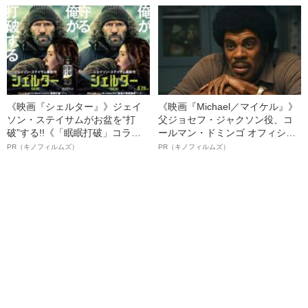
ト”が生み出した徹底ケアとは
《映画『シェルター』》ジェイ
《映画『Michael／マイケル』》
ソン・ステイサムがお盆を“打
父ジョセフ・ジャクソン役、コ
破”する!!《「眠眠打破」コラ
ールマン・ドミンゴ オフィシャ
ボ》
ルインタビュー“観客を魅了した
PR（キノフィルムズ）
PR（キノフィルムズ）
名優、複雑な父親像への想いを
語る”《日本興収70億円突破》