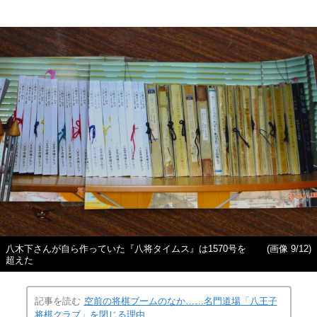
八木下さんが自ら作っていた『八将タイムス』は1570号を
(画像 9/12)
超えた
記事を読む
空前の将棋ブームのなか……名門道場「八王子
将棋クラブ」を閉じる理由