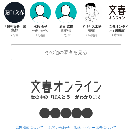
「週刊文春」編
水原 希子
成田 悠輔
ドリヤス工場
「文春オンライ
集部
ン」編集部
俳優・モデル
経済学者
漫画家
7分前
6時間前
17分前
17分前
6時間前
その他の著者を見る
広告掲載について
お問い合わせ
動画・バナー広告について