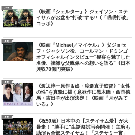
PR
《映画『シェルター』》ジェイソン・ステ
イサムがお盆を“打破”する!!《「眠眠打破」
コラボ》
PR
《映画『Michael／マイケル』》父ジョセ
フ・ジャクソン役、コールマン・ドミンゴ
オフィシャルインタビュー“観客を魅了した
名優、複雑な父親像への想いを語る”《日本
興収70億円突破》
PR
《渡辺淳一原作＆娘・渡邉直子監督》“女性
の性”を真摯に描く意欲作に黒木瞳・西岡德
馬・吉田羊が出演決定！《映画『月がみて
いる』》
PR
《祝59歳》日本中の【ステイサム愛】が大
暴走！ “勝手に”生誕祭試写会開催！ 主演も
助演も全部ステイサム！「ステサミー賞」