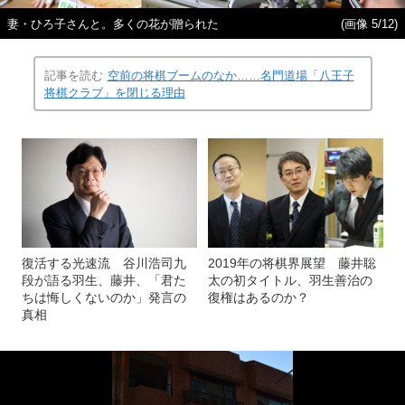
妻・ひろ子さんと。多くの花が贈られた
(画像 5/12)
記事を読む
空前の将棋ブームのなか……名門道場「八王子
将棋クラブ」を閉じる理由
復活する光速流 谷川浩司九
2019年の将棋界展望 藤井聡
段が語る羽生、藤井、「君た
太の初タイトル、羽生善治の
ちは悔しくないのか」発言の
復権はあるのか？
真相