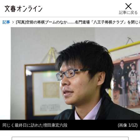
記事に戻る
記事
[写真]空前の将棋ブームのなか……名門道場「八王子将棋クラブ」を閉じ
同じく最終日に訪れた増田康宏六段
(画像 1/12)