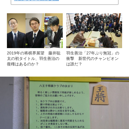
2019年の将棋界展望 藤井聡
羽生善治「27年ぶり無冠」の
太の初タイトル、羽生善治の
衝撃 新世代のチャンピオン
復権はあるのか？
は誰だ？