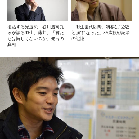
復活する光速流 谷川浩司九
「羽生世代以降、将棋は“受験
段が語る羽生、藤井、「君た
勉強”になった」85歳観戦記者
ちは悔しくないのか」発言の
の記憶
真相