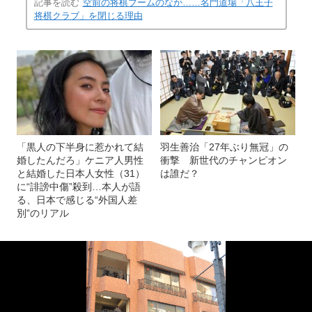
記事を読む
空前の将棋ブームのなか……名門道場「八王子
将棋クラブ」を閉じる理由
「黒人の下半身に惹かれて結
羽生善治「27年ぶり無冠」の
婚したんだろ」ケニア人男性
衝撃 新世代のチャンピオン
と結婚した日本人女性（31）
は誰だ？
に“誹謗中傷”殺到…本人が語
る、日本で感じる“外国人差
別”のリアル