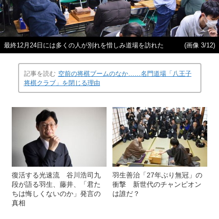
最終12月24日には多くの人が別れを惜しみ道場を訪れた
(画像 3/12)
記事を読む
空前の将棋ブームのなか……名門道場「八王子
将棋クラブ」を閉じる理由
復活する光速流 谷川浩司九
羽生善治「27年ぶり無冠」の
段が語る羽生、藤井、「君た
衝撃 新世代のチャンピオン
ちは悔しくないのか」発言の
は誰だ？
真相