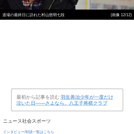
道場の最終日に訪れた村山慈明七段
(画像 12/12)
最初から記事を読む
羽生善治少年が一度だけ
泣いた日――さよなら、八王子将棋クラブ
ニュース
社会
スポーツ
インタビュー/対談一覧はこちら