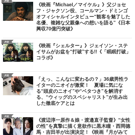
PR
《映画『Michael／マイケル』》父ジョセ
フ・ジャクソン役、コールマン・ドミンゴ
オフィシャルインタビュー“観客を魅了した
名優、複雑な父親像への想いを語る”《日本
興収70億円突破》
PR
《映画『シェルター』》ジェイソン・ステ
イサムがお盆を“打破”する!!《「眠眠打破」
コラボ》
PR
「えっ、こんなに変わるの？」36歳男性ラ
イターのニオイが激変！ 夏場に気にな
る“頭皮のニオイ”や“ベタつき”を解消す
る、“ウィッグのスペシャリスト”が生み出
した徹底ケアとは
PR
《渡辺淳一原作＆娘・渡邉直子監督》“女性
の性”を真摯に描く意欲作に黒木瞳・西岡德
馬・吉田羊が出演決定！《映画『月がみて