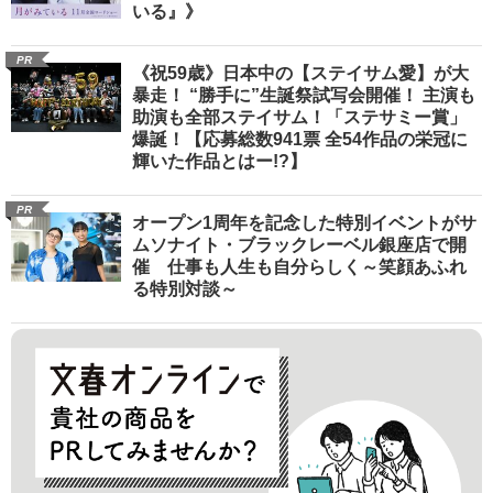
いる』》
PR
《祝59歳》日本中の【ステイサム愛】が大
暴走！ “勝手に”生誕祭試写会開催！ 主演も
助演も全部ステイサム！「ステサミー賞」
爆誕！【応募総数941票 全54作品の栄冠に
輝いた作品とはー!?】
PR
オープン1周年を記念した特別イベントがサ
ムソナイト・ブラックレーベル銀座店で開
催 仕事も人生も自分らしく～笑顔あふれ
る特別対談～