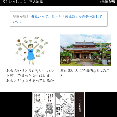
犬といっしょに 本人所蔵
(画像 5/6)
記事を読む
母親だって、堂々と「未成熟」な自分を出して
いい。
お金のやりとりがない「カル
運が悪い人に特徴的な5つのこ
ト村」で育った女性はいま、
と
お金とどうつきあっているか