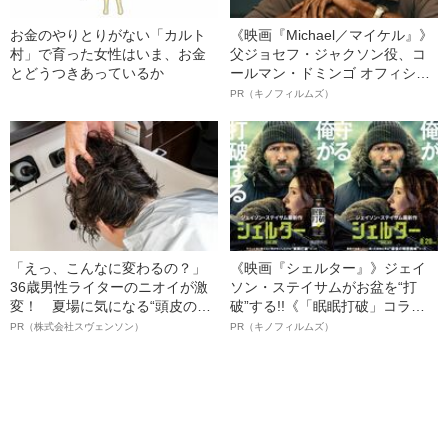
お金のやりとりがない「カルト
《映画『Michael／マイケル』》
村」で育った女性はいま、お金
父ジョセフ・ジャクソン役、コ
とどうつきあっているか
ールマン・ドミンゴ オフィシャ
ルインタビュー“観客を魅了した
PR（キノフィルムズ）
名優、複雑な父親像への想いを
語る”《日本興収70億円突破》
「えっ、こんなに変わるの？」
《映画『シェルター』》ジェイ
36歳男性ライターのニオイが激
ソン・ステイサムがお盆を“打
変！ 夏場に気になる“頭皮のニ
破”する!!《「眠眠打破」コラ
オイ”や“ベタつき”を解消す
ボ》
PR（株式会社スヴェンソン）
PR（キノフィルムズ）
る、“ウィッグのスペシャリス
ト”が生み出した徹底ケアとは