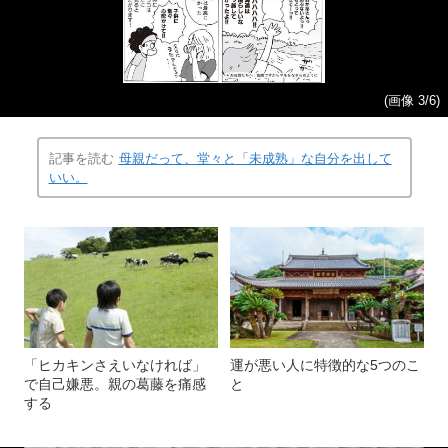
(画像 3/6)
記事を読む
母親だって、堂々と「未成熟」な自分を出して
いい。
「ヒカキンさえいなければ」
運が悪い人に特徴的な5つのこ
で自己嫌悪。親の葛藤を痛感
と
する