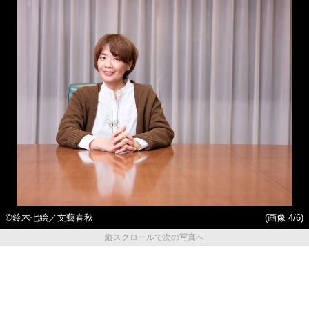
©鈴木七絵／文藝春秋
(画像 4/6)
縦スクロールで次の写真へ