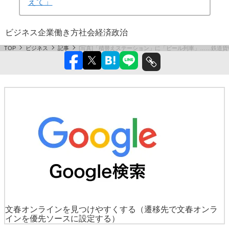
えて」
ビジネス
企業
働き方
社会
経済
政治
TOP
ビジネス
記事
[写真]「積替えステーション」に「ビール列車」……鉄道
文春オンラインを見つけやすくする
（遷移先で文春オンラ
インを優先ソースに設定する）