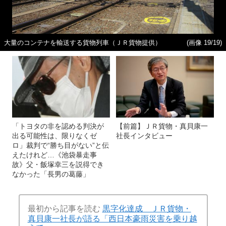
大量のコンテナを輸送する貨物列車（ＪＲ貨物提供）
(画像 19/19)
「トヨタの非を認める判決が
【前篇】ＪＲ貨物・真貝康一
出る可能性は、限りなくゼ
社長インタビュー
ロ」裁判で“勝ち目がない”と伝
えたけれど…《池袋暴走事
故》父・飯塚幸三を説得でき
なかった「長男の葛藤」
最初から記事を読む
黒字化達成 ＪＲ貨物・
真貝康一社長が語る「西日本豪雨災害を乗り越