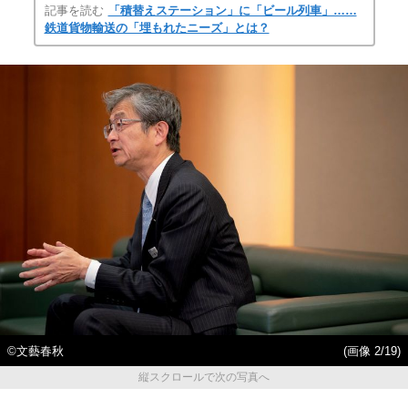
記事を読む
「積替えステーション」に「ビール列車」……
鉄道貨物輸送の「埋もれたニーズ」とは？
©文藝春秋
(画像 2/19)
縦スクロールで次の写真へ