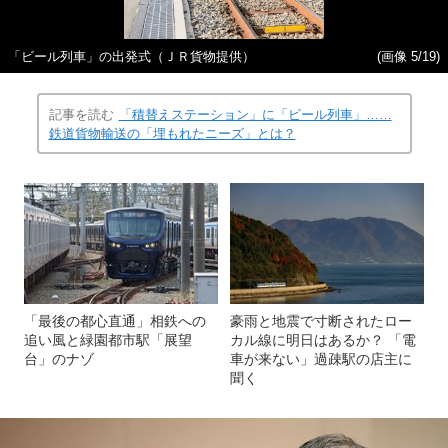
「ビール列車」の出発式（ＪＲ貨物提供）
(画像 5/19)
記事を読む
「積替えステーション」に「ビール列車」……
鉄道貨物輸送の「埋もれたニーズ」とは？
「最後の都心直通」相鉄への
豪雨と地震で寸断されたロー
追い風と緑園都市駅「展望
カル線に明日はあるか？ 「電
台」のナゾ
車が来ない」過疎駅の店主に
聞く