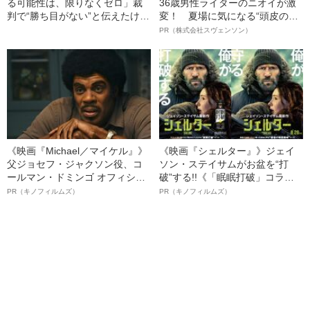
る可能性は、限りなくゼロ」裁
36歳男性ライターのニオイが激
判で“勝ち目がない”と伝えたけれ
変！ 夏場に気になる“頭皮のニ
ど…《池袋暴走事故》父・飯塚
オイ”や“ベタつき”を解消す
PR（株式会社スヴェンソン）
幸三を説得できなかった「長男
る、“ウィッグのスペシャリス
の葛藤」
ト”が生み出した徹底ケアとは
《映画『Michael／マイケル』》
《映画『シェルター』》ジェイ
父ジョセフ・ジャクソン役、コ
ソン・ステイサムがお盆を“打
ールマン・ドミンゴ オフィシャ
破”する!!《「眠眠打破」コラ
ルインタビュー“観客を魅了した
ボ》
PR（キノフィルムズ）
PR（キノフィルムズ）
名優、複雑な父親像への想いを
語る”《日本興収70億円突破》