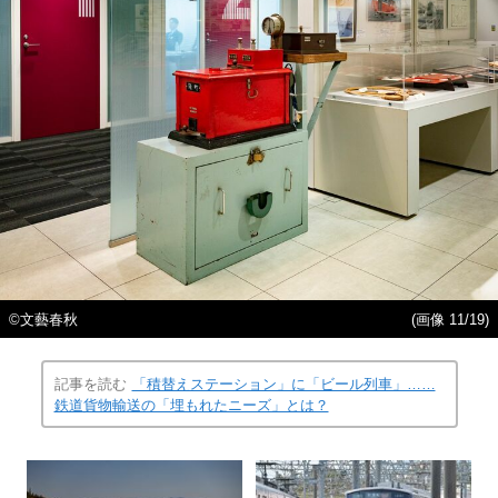
©文藝春秋
(画像 11/19)
記事を読む
「積替えステーション」に「ビール列車」……
鉄道貨物輸送の「埋もれたニーズ」とは？