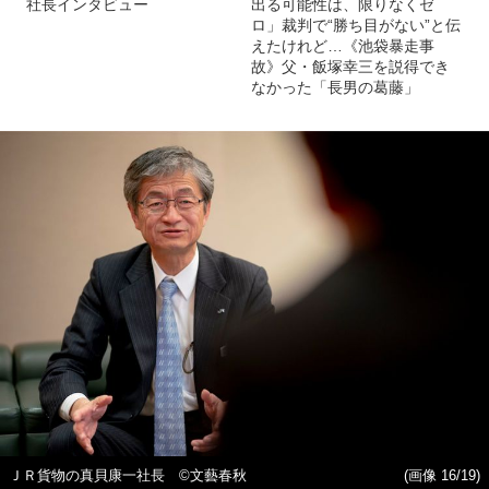
社長インタビュー
出る可能性は、限りなくゼ
ロ」裁判で“勝ち目がない”と伝
えたけれど…《池袋暴走事
故》父・飯塚幸三を説得でき
なかった「長男の葛藤」
ＪＲ貨物の真貝康一社長 ©文藝春秋
(画像 16/19)