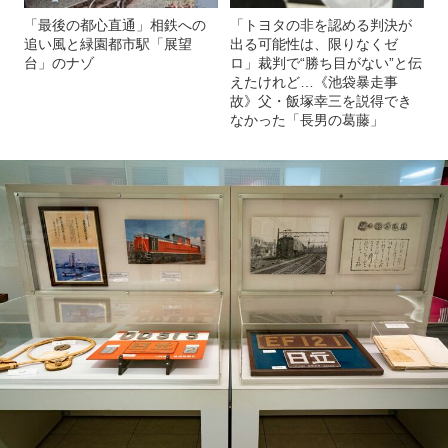
「最後の都心直通」相鉄への
「トヨタの非を認める判決が
追い風と緑園都市駅「展望
出る可能性は、限りなくゼ
台」のナゾ
ロ」裁判で“勝ち目がない”と伝
えたけれど…《池袋暴走事
故》父・飯塚幸三を説得でき
なかった「長男の葛藤」