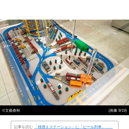
©文藝春秋
(画像 9/19)
記事を読む
「積替えステーション」に「ビール列車」……