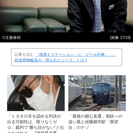
©文藝春秋
(画像 17/19)
記事を読む
「積替えステーション」に「ビール列車」……
鉄道貨物輸送の「埋もれたニーズ」とは？
「トヨタの非を認める判決が
「最後の都心直通」相鉄への
出る可能性は、限りなくゼ
追い風と緑園都市駅「展望
ロ」裁判で“勝ち目がない”と伝
台」のナゾ
えたけれど…《池袋暴走事