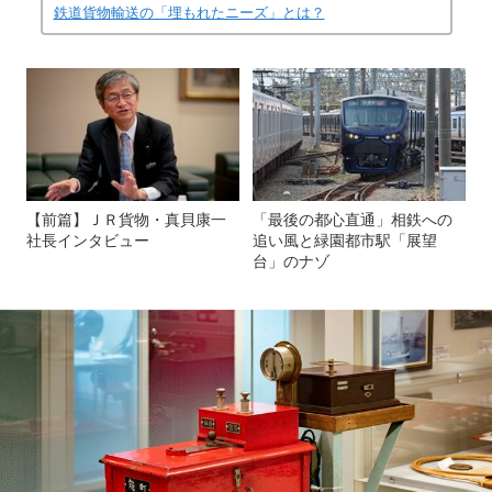
鉄道貨物輸送の「埋もれたニーズ」とは？
【前篇】ＪＲ貨物・真貝康一
「最後の都心直通」相鉄への
社長インタビュー
追い風と緑園都市駅「展望
台」のナゾ