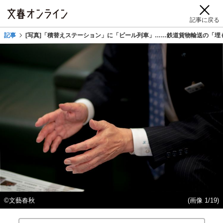
記事に戻る
記事
[写真]「積替えステーション」に「ビール列車」……鉄道貨物輸送の「埋
©文藝春秋
(画像 1/19)