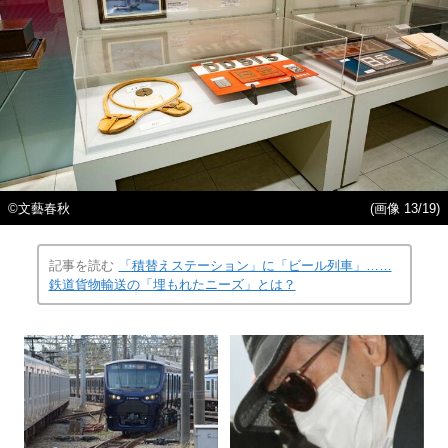
©文藝春秋
(画像 13/19)
記事を読む
「積替えステーション」に「ビール列車」……
鉄道貨物輸送の「埋もれたニーズ」とは？