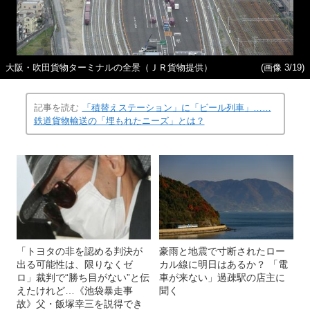
大阪・吹田貨物ターミナルの全景（ＪＲ貨物提供）
(画像 3/19)
記事を読む
「積替えステーション」に「ビール列車」……
鉄道貨物輸送の「埋もれたニーズ」とは？
「トヨタの非を認める判決が
豪雨と地震で寸断されたロー
出る可能性は、限りなくゼ
カル線に明日はあるか？ 「電
ロ」裁判で“勝ち目がない”と伝
車が来ない」過疎駅の店主に
えたけれど…《池袋暴走事
聞く
故》父・飯塚幸三を説得でき