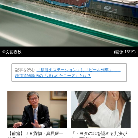
©文藝春秋
(画像 15/19)
記事を読む
「積替えステーション」に「ビール列車」……
鉄道貨物輸送の「埋もれたニーズ」とは？
【前篇】ＪＲ貨物・真貝康一
「トヨタの非を認める判決が