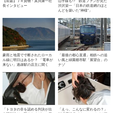
【前篇】ＪＲ貨物・真貝康一社
山手線も!? 鉄道ファンが見た
長インタビュー
渋沢栄一「日本の鉄道網のほと
んどを築いた“神様”」
豪雨と地震で寸断されたローカ
「最後の都心直通」相鉄への追
ル線に明日はあるか？ 「電車が
い風と緑園都市駅「展望台」の
来ない」過疎駅の店主に聞く
ナゾ
「トヨタの非を認める判決が出
「えっ、こんなに変わるの？」