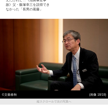
故》父・飯塚幸三を説得でき
なかった「長男の葛藤」
©文藝春秋
(画像 18/19)
縦スクロールで次の写真へ