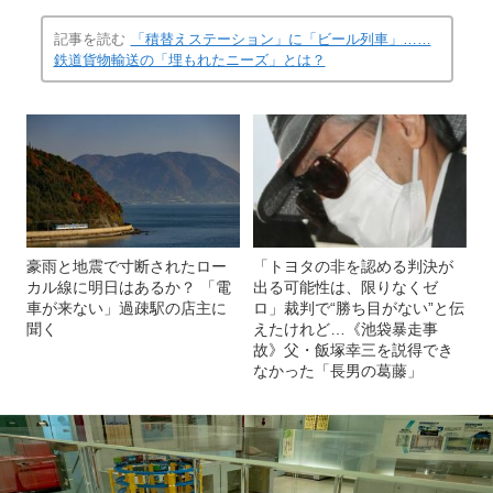
記事を読む
「積替えステーション」に「ビール列車」……
鉄道貨物輸送の「埋もれたニーズ」とは？
豪雨と地震で寸断されたロー
「トヨタの非を認める判決が
カル線に明日はあるか？ 「電
出る可能性は、限りなくゼ
車が来ない」過疎駅の店主に
ロ」裁判で“勝ち目がない”と伝
聞く
えたけれど…《池袋暴走事
故》父・飯塚幸三を説得でき
なかった「長男の葛藤」