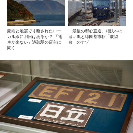
豪雨と地震で寸断されたロー
「最後の都心直通」相鉄への
カル線に明日はあるか？ 「電
追い風と緑園都市駅「展望
車が来ない」過疎駅の店主に
台」のナゾ
聞く