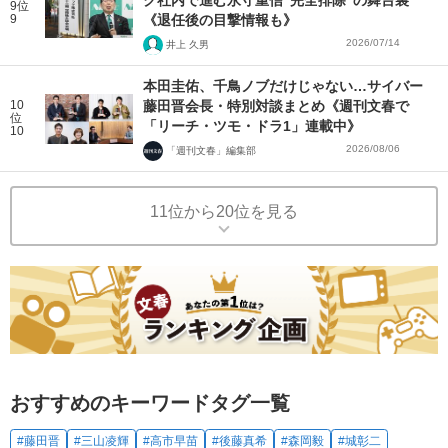
ク社内で進む永守重信“完全排除”の舞台裏
9位
9
《退任後の目撃情報も》
2026/07/14
井上 久男
本田圭佑、千鳥ノブだけじゃない…サイバー
10
藤田晋会長・特別対談まとめ《週刊文春で
位
「リーチ・ツモ・ドラ1」連載中》
10
2026/08/06
「週刊文春」編集部
11位から20位を見る
おすすめのキーワードタグ一覧
#藤田晋
#三山凌輝
#高市早苗
#後藤真希
#森岡毅
#城彰二