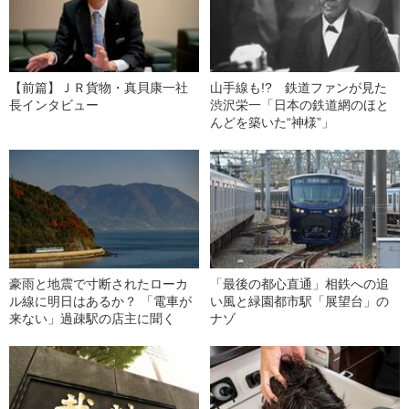
【前篇】ＪＲ貨物・真貝康一社
山手線も!? 鉄道ファンが見た
長インタビュー
渋沢栄一「日本の鉄道網のほと
んどを築いた“神様”」
豪雨と地震で寸断されたローカ
「最後の都心直通」相鉄への追
ル線に明日はあるか？ 「電車が
い風と緑園都市駅「展望台」の
来ない」過疎駅の店主に聞く
ナゾ