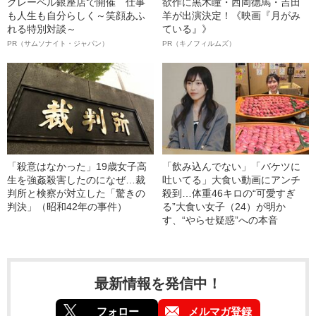
クレーベル銀座店で開催 仕事
欲作に黒木瞳・西岡德馬・吉田
も人生も自分らしく～笑顔あふ
羊が出演決定！《映画『月がみ
れる特別対談～
ている』》
PR（サムソナイト・ジャパン）
PR（キノフィルムズ）
「殺意はなかった」19歳女子高
「飲み込んでない」「バケツに
生を強姦殺害したのになぜ…裁
吐いてる」大食い動画にアンチ
判所と検察が対立した「驚きの
殺到…体重46キロの“可愛すぎ
判決」（昭和42年の事件）
る”大食い女子（24）が明か
す、“やらせ疑惑”への本音
最新情報を発信中！
フォロー
メルマガ登録