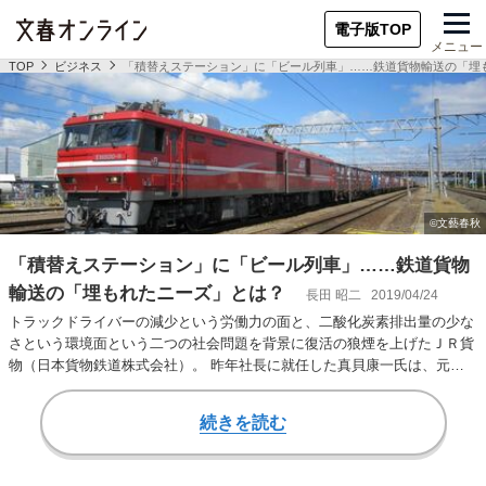
電子版TOP
メニュー
TOP
ビジネス
「積替えステーション」に「ビール列車」……鉄道貨物輸送の「埋
「積替えステーション」に「ビール列車」……鉄道貨物
輸送の「埋もれたニーズ」とは？
長田 昭二
2019/04/24
トラックドライバーの減少という労働力の面と、二酸化炭素排出量の少な
さという環境面という二つの社会問題を背景に復活の狼煙を上げたＪＲ貨
物（日本貨物鉄道株式会社）。 昨年社長に就任した真貝康一氏は、元銀
行マンだ。日本興…
続きを読む