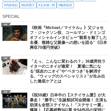
#内田有紀
#松田聖子
#玉木雄一郎
#亀和田武
SPECIAL
PR
《映画『Michael／マイケル』》父ジョセ
フ・ジャクソン役、コールマン・ドミンゴ
オフィシャルインタビュー“観客を魅了した
名優、複雑な父親像への想いを語る”《日本
興収70億円突破》
PR
「えっ、こんなに変わるの？」36歳男性ラ
イターのニオイが激変！ 夏場に気にな
る“頭皮のニオイ”や“ベタつき”を解消す
る、“ウィッグのスペシャリスト”が生み出
した徹底ケアとは
PR
《祝59歳》日本中の【ステイサム愛】が大
暴走！ “勝手に”生誕祭試写会開催！ 主演も
助演も全部ステイサム！「ステサミー賞」
爆誕！【応募総数941票 全54作品の栄冠に