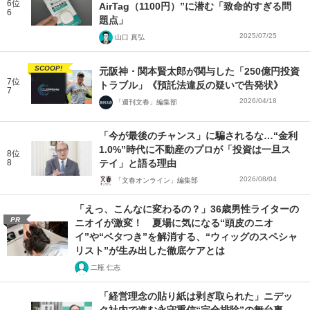
6位
AirTag（1100円）”に潜む「致命的すぎる問
6
題点」
2025/07/25
山口 真弘
SCOOP!
元阪神・関本賢太郎が関与した「250億円投資
7位
トラブル」《預託法違反の疑いで告発状》
7
2026/04/18
「週刊文春」編集部
「今が最後のチャンス」に騙されるな…“金利
1.0%”時代に不動産のプロが「投資は一旦ス
8位
8
テイ」と語る理由
2026/08/04
「文春オンライン」編集部
「えっ、こんなに変わるの？」36歳男性ライターの
PR
ニオイが激変！ 夏場に気になる“頭皮のニオ
イ”や“ベタつき”を解消する、“ウィッグのスペシャ
リスト”が生み出した徹底ケアとは
二瓶 仁志
「経営理念の貼り紙は剥ぎ取られた」ニデッ