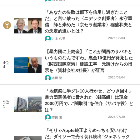
「あなたの失敗は部下を信用し過ぎたこと
だ」と言い放った〈ニデック創業者〉永守重
信 師と崇めた〈京セラ創業者〉稲盛和夫と
の決定的違いとは？
2026/08/03
井上 久男
【暴力団に上納金】「これが関西のサバキと
いうものなんですわ」裏金10億円が発覚した
4位
〈関西国際空港〉建設工事 元請けからの指
4
示を〈資材会社X社長〉が証言
2026/08/04
市田 隆
「地鎮祭に半グレ10人行かせ、どつき回す」
暴力団関係者に脅された〈錢髙組〉は現金
5位
2000万円で…“闇取引”を仲介〈サバキ役〉と
5
は？
2026/07/20
市田 隆
「そりゃApple純正よりめっちゃ安いわけ
だ」ダイソーで売り切れ続出“ジェネリック