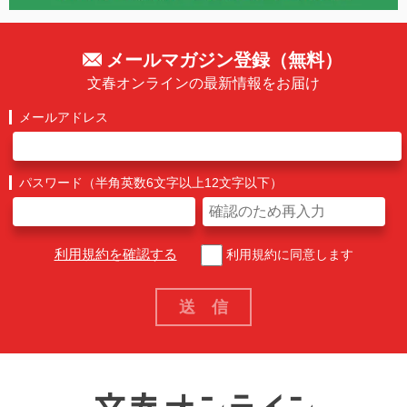
メールマガジン登録（無料）
文春オンラインの最新情報をお届け
メールアドレス
パスワード（半角英数6文字以上12文字以下）
利用規約を確認する
利用規約に同意します