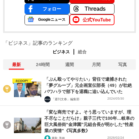
フォロー
公式YouTube
Googleニュース
「ビジネス」記事のランキング
ビジネス
総合
最新
24時間
週間
月間
写真
「ぶん殴ってやりたい」背任で逮捕された
SCOOP!
「夢グループ」元企画宣伝部長（49）が壮絶
パワハラで部下を退職に追い込んでいた
2024/05/30
「週刊文春」編集部
「変な商売ですよ。そう思っていますが、理
不尽なことだらけ」親子三代で100年…岐阜の
巨大風俗街“金津園”元組合長が明かした“性産
業の実情”《写真多数》
2026/02/24
鹿取 茂雄