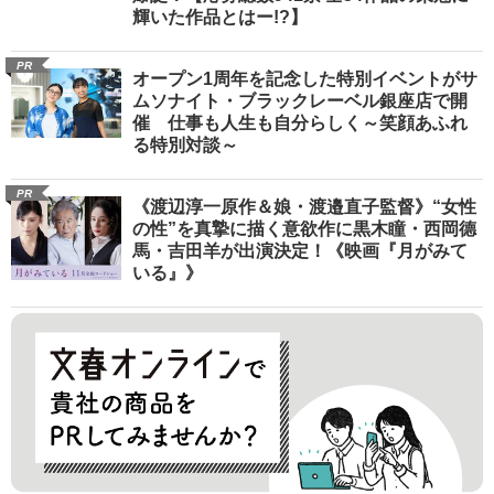
輝いた作品とはー!?】
PR
オープン1周年を記念した特別イベントがサ
ムソナイト・ブラックレーベル銀座店で開
催 仕事も人生も自分らしく～笑顔あふれ
る特別対談～
PR
《渡辺淳一原作＆娘・渡邉直子監督》“女性
の性”を真摯に描く意欲作に黒木瞳・西岡德
馬・吉田羊が出演決定！《映画『月がみて
いる』》