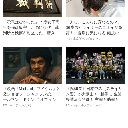
「殺意はなかった」19歳女子高
「えっ、こんなに変わるの？」
生を強姦殺害したのになぜ…裁
36歳男性ライターのニオイが激
判所と検察が対立した「驚きの
変！ 夏場に気になる“頭皮のニ
判決」（昭和42年の事件）
オイ”や“ベタつき”を解消す
PR（株式会社スヴェンソン）
る、“ウィッグのスペシャリス
ト”が生み出した徹底ケアとは
《映画『Michael／マイケル』》
《祝59歳》日本中の【ステイサ
父ジョセフ・ジャクソン役、コ
ム愛】が大暴走！ “勝手に”生誕
ールマン・ドミンゴ オフィシャ
祭試写会開催！ 主演も助演も全
ルインタビュー“観客を魅了した
部ステイサム！「ステサミー
PR（キノフィルムズ）
PR（（株）キノフィルムズ）
名優、複雑な父親像への想いを
賞」爆誕！【応募総数941票 全
語る”《日本興収70億円突破》
54作品の栄冠に輝いた作品とは
ー!?】