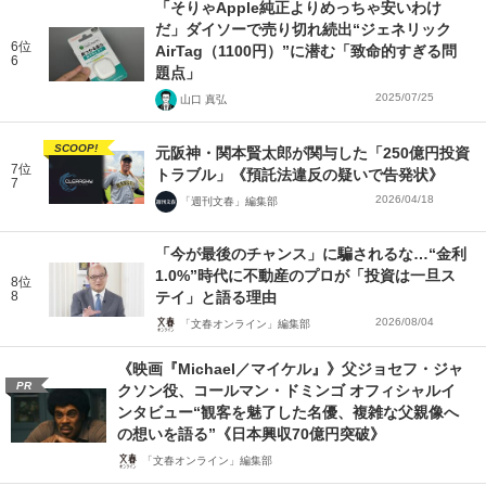
「そりゃApple純正よりめっちゃ安いわけ
だ」ダイソーで売り切れ続出“ジェネリック
6位
AirTag（1100円）”に潜む「致命的すぎる問
6
題点」
2025/07/25
山口 真弘
SCOOP!
元阪神・関本賢太郎が関与した「250億円投資
7位
トラブル」《預託法違反の疑いで告発状》
7
2026/04/18
「週刊文春」編集部
「今が最後のチャンス」に騙されるな…“金利
1.0%”時代に不動産のプロが「投資は一旦ス
8位
8
テイ」と語る理由
2026/08/04
「文春オンライン」編集部
《映画『Michael／マイケル』》父ジョセフ・ジャ
PR
クソン役、コールマン・ドミンゴ オフィシャルイ
ンタビュー“観客を魅了した名優、複雑な父親像へ
の想いを語る”《日本興収70億円突破》
「文春オンライン」編集部