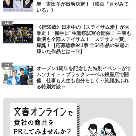
馬・吉田羊が出演決定！《映画『月がみて
いる』》
PR
《祝59歳》日本中の【ステイサム愛】が大
暴走！ “勝手に”生誕祭試写会開催！ 主演も
助演も全部ステイサム！「ステサミー賞」
爆誕！【応募総数941票 全54作品の栄冠に
輝いた作品とはー!?】
PR
オープン1周年を記念した特別イベントがサ
ムソナイト・ブラックレーベル銀座店で開
催 仕事も人生も自分らしく～笑顔あふれ
る特別対談～