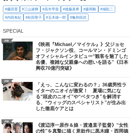
#藤田晋
#三山凌輝
#高市早苗
#後藤真希
#森岡毅
#城彰二
#内田有紀
#松田聖子
#玉木雄一郎
#亀和田武
SPECIAL
PR
《映画『Michael／マイケル』》父ジョセ
フ・ジャクソン役、コールマン・ドミンゴ
オフィシャルインタビュー“観客を魅了した
名優、複雑な父親像への想いを語る”《日本
興収70億円突破》
PR
「えっ、こんなに変わるの？」36歳男性ラ
イターのニオイが激変！ 夏場に気にな
る“頭皮のニオイ”や“ベタつき”を解消す
る、“ウィッグのスペシャリスト”が生み出
した徹底ケアとは
PR
《渡辺淳一原作＆娘・渡邉直子監督》“女性
の性”を真摯に描く意欲作に黒木瞳・西岡德