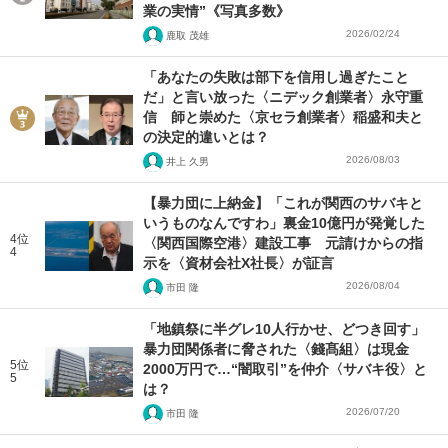
業の実情”《写真多数》
2026/02/24
鹿取 茂雄
「あなたの失敗は部下を信用し過ぎたこと
だ」と言い放った〈ニデック創業者〉永守重
信 師と崇めた〈京セラ創業者〉稲盛和夫と
の決定的違いとは？
2026/08/03
井上 久男
【暴力団に上納金】「これが関西のサバキと
いうものなんですわ」裏金10億円が発覚した
4位
〈関西国際空港〉建設工事 元請けからの指
4
示を〈資材会社X社長〉が証言
2026/08/04
市田 隆
「地鎮祭に半グレ10人行かせ、どつき回す」
暴力団関係者に脅された〈錢髙組〉は現金
5位
2000万円で…“闇取引”を仲介〈サバキ役〉と
5
は？
2026/07/20
市田 隆