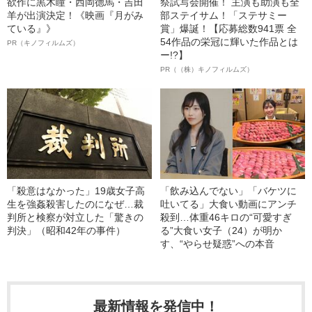
欲作に黒木瞳・西岡德馬・吉田
祭試写会開催！ 主演も助演も全
羊が出演決定！《映画『月がみ
部ステイサム！「ステサミー
ている』》
賞」爆誕！【応募総数941票 全
54作品の栄冠に輝いた作品とは
PR（キノフィルムズ）
ー!?】
PR（（株）キノフィルムズ）
「殺意はなかった」19歳女子高
「飲み込んでない」「バケツに
生を強姦殺害したのになぜ…裁
吐いてる」大食い動画にアンチ
判所と検察が対立した「驚きの
殺到…体重46キロの“可愛すぎ
判決」（昭和42年の事件）
る”大食い女子（24）が明か
す、“やらせ疑惑”への本音
最新情報を発信中！