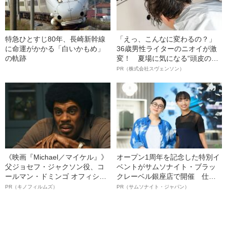
特急ひとすじ80年、長崎新幹線
「えっ、こんなに変わるの？」
に命運がかかる「白いかもめ」
36歳男性ライターのニオイが激
の軌跡
変！ 夏場に気になる“頭皮のニ
オイ”や“ベタつき”を解消す
PR（株式会社スヴェンソン）
る、“ウィッグのスペシャリス
ト”が生み出した徹底ケアとは
《映画『Michael／マイケル』》
オープン1周年を記念した特別イ
父ジョセフ・ジャクソン役、コ
ベントがサムソナイト・ブラッ
ールマン・ドミンゴ オフィシャ
クレーベル銀座店で開催 仕事
ルインタビュー“観客を魅了した
も人生も自分らしく～笑顔あふ
PR（キノフィルムズ）
PR（サムソナイト・ジャパン）
名優、複雑な父親像への想いを
れる特別対談～
語る”《日本興収70億円突破》