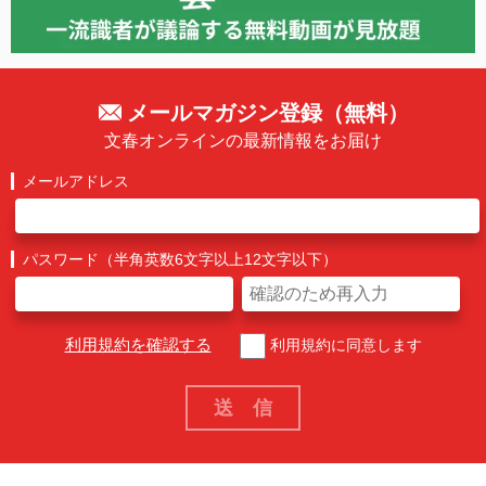
メールマガジン登録（無料）
文春オンラインの最新情報をお届け
メールアドレス
パスワード（半角英数6文字以上12文字以下）
利用規約を確認する
利用規約に同意します