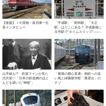
【後篇】ＪＲ貨物・真貝康一社
「平成駅」「昭和駅」「大正
長インタビュー
駅」はどこにある？ 平成最後に
元号駅で“タイムスリップ”――さ
ようなら平成
山手線も!? 鉄道ファンが見た
「最後の都心直通」相鉄への追
渋沢栄一「日本の鉄道網のほと
い風と緑園都市駅「展望台」の
んどを築いた“神様”」
ナゾ