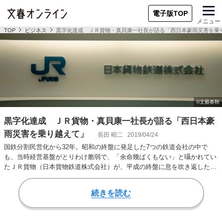
電子版TOP
メニュー
TOP
ビジネス
黒字化達成 ＪＲ貨物・真貝康一社長が語る「西日本豪雨災害を乗
黒字化達成 ＪＲ貨物・真貝康一社長が語る「西日本豪
雨災害を乗り越えて」
長田 昭二
2019/04/24
国鉄分割民営化から32年。昭和の終盤に発足した7つの鉄道会社の中で
も、当時経営基盤がとりわけ脆弱で、「余命幾ばくもない」と囁かれてい
たＪＲ貨物（日本貨物鉄道株式会社）が、平成の終盤に息を吹き返した。
不動産事業など…
続きを読む