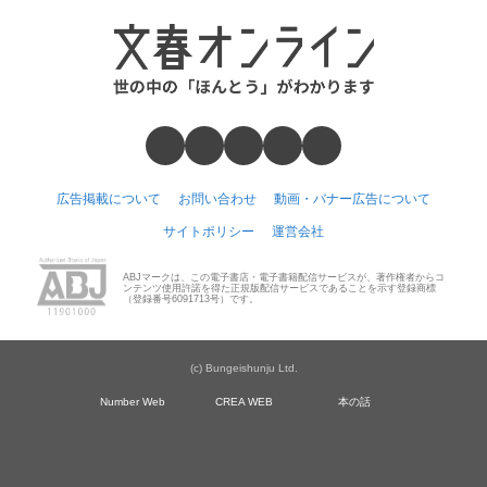
広告掲載について
お問い合わせ
動画・バナー広告について
サイトポリシー
運営会社
ABJマークは、この電子書店・電子書籍配信サービスが、著作権者からコ
ンテンツ使用許諾を得た正規版配信サービスであることを示す登録商標
（登録番号6091713号）です。
(c) Bungeishunju Ltd.
Number Web
CREA WEB
本の話