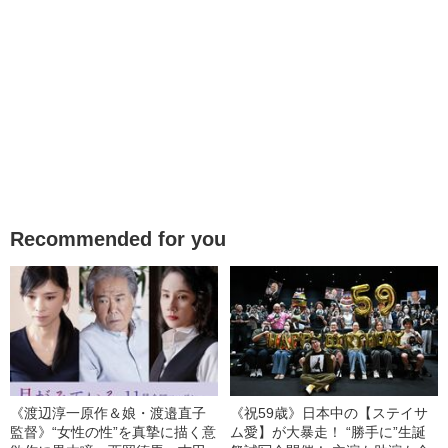
Recommended for you
《渡辺淳一原作＆娘・渡邉直子
《祝59歳》日本中の【ステイサ
監督》“女性の性”を真摯に描く意
ム愛】が大暴走！ “勝手に”生誕