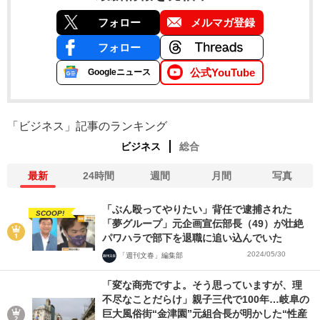
フォロー
メルマガ登録
フォロー
公式YouTube
Googleニュース
「ビジネス」記事のランキング
ビジネス
総合
最新
24時間
週間
月間
写真
「ぶん殴ってやりたい」背任で逮捕された
SCOOP!
「夢グループ」元企画宣伝部長（49）が壮絶
パワハラで部下を退職に追い込んでいた
2024/05/30
「週刊文春」編集部
「変な商売ですよ。そう思っていますが、理
不尽なことだらけ」親子三代で100年…岐阜の
巨大風俗街“金津園”元組合長が明かした“性産