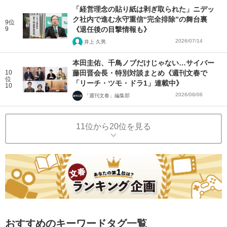
「経営理念の貼り紙は剥ぎ取られた」ニデッ
ク社内で進む永守重信“完全排除”の舞台裏
9位
9
《退任後の目撃情報も》
2026/07/14
井上 久男
本田圭佑、千鳥ノブだけじゃない…サイバー
10
藤田晋会長・特別対談まとめ《週刊文春で
位
「リーチ・ツモ・ドラ1」連載中》
10
2026/08/06
「週刊文春」編集部
11位から20位を見る
おすすめのキーワードタグ一覧