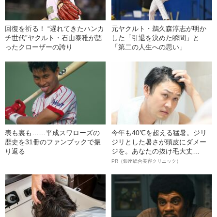
回復を祈る！ “遅れてきたハンカ
元ヤクルト・鵜久森淳志が明か
チ世代”ヤクルト・石山泰稚が語
した「引退を決めた瞬間」と
ったクローザーの誇り
「第二の人生への思い」
表も裏も……平成スワローズの
今年も40℃を超える猛暑。ジリ
歴史を31冊のファンブックで振
ジリとした暑さが頭皮にダメー
り返る
ジを。あなたの抜け毛大丈
夫！？
PR（銀座総合美容クリニック）