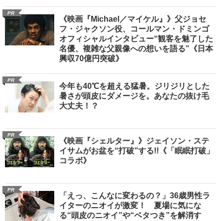
PR
《映画『Michael／マイケル』》父ジョセ
フ・ジャクソン役、コールマン・ドミンゴ
オフィシャルインタビュー“観客を魅了した
名優、複雑な父親像への想いを語る”《日本
興収70億円突破》
PR
今年も40℃を超える猛暑。ジリジリとした
暑さが頭皮にダメージを。あなたの抜け毛
大丈夫！？
PR
《映画『シェルター』》ジェイソン・ステ
イサムがお盆を“打破”する!!《「眠眠打破」
コラボ》
PR
「えっ、こんなに変わるの？」36歳男性ラ
イターのニオイが激変！ 夏場に気にな
る“頭皮のニオイ”や“ベタつき”を解消す