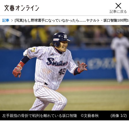
記事に戻る
記事
[写真]もし野球選手になっていなかったら……ヤクルト・坂口智隆100問1
左手親指の骨折で戦列を離れている坂口智隆 ©文藝春秋
(画像 1/2)