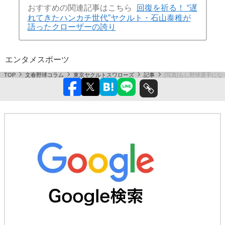
おすすめの関連記事はこちら
回復を祈る！ “遅
れてきたハンカチ世代”ヤクルト・石山泰稚が
語ったクローザーの誇り
エンタメ
スポーツ
TOP
文春野球コラム
東京ヤクルトスワローズ
記事
[写真]もし野球選手にな