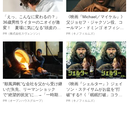
「えっ、こんなに変わるの？」
《映画『Michael／マイケル』》
36歳男性ライターのニオイが激
父ジョセフ・ジャクソン役、コ
変！ 夏場に気になる“頭皮のニ
ールマン・ドミンゴ オフィシャ
オイ”や“ベタつき”を解消す
ルインタビュー“観客を魅了した
PR（株式会社スヴェンソン）
PR（キノフィルムズ）
る、“ウィッグのスペシャリス
名優、複雑な父親像への想いを
ト”が生み出した徹底ケアとは
語る”《日本興収70億円突破》
“順風満帆”な会社を父から受け継
《映画『シェルター』》ジェイ
いだ矢先、リーマンショック
ソン・ステイサムがお盆を“打
で“絶望的状況”に…→「一時期は
破”する!!《「眠眠打破」コラ
納品3年待ち」のヒット商品を生
ボ》
PR（オープンハウスグループ）
PR（キノフィルムズ）
んで危機を脱した四代目社長が
明かす、“逆転の戦術”