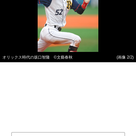
オリックス時代の坂口智隆 ©文藝春秋
(画像 2/2)