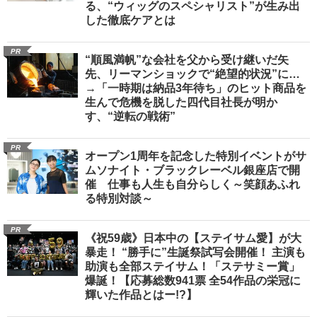
る、“ウィッグのスペシャリスト”が生み出
した徹底ケアとは
PR
“順風満帆”な会社を父から受け継いだ矢
先、リーマンショックで“絶望的状況”に…
→「一時期は納品3年待ち」のヒット商品を
生んで危機を脱した四代目社長が明か
す、“逆転の戦術”
PR
オープン1周年を記念した特別イベントがサ
ムソナイト・ブラックレーベル銀座店で開
催 仕事も人生も自分らしく～笑顔あふれ
る特別対談～
PR
《祝59歳》日本中の【ステイサム愛】が大
暴走！ “勝手に”生誕祭試写会開催！ 主演も
助演も全部ステイサム！「ステサミー賞」
爆誕！【応募総数941票 全54作品の栄冠に
輝いた作品とはー!?】