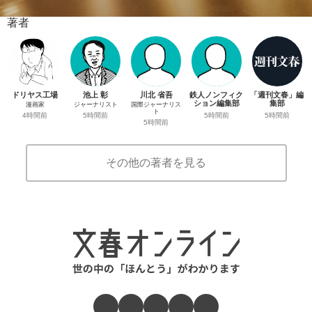
著者
ドリヤス工場
池上 彰
川北 省吾
鉄人ノンフィク
「週刊文春」編
ション編集部
集部
漫画家
ジャーナリスト
国際ジャーナリス
ト
5時間前
5時間前
4時間前
5時間前
5時間前
その他の著者を見る