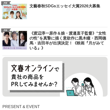
PR
文藝春秋SDGsエッセイ大賞2026大募集
PR
《渡辺淳一原作＆娘・渡邉直子監督》“女性
の性”を真摯に描く意欲作に黒木瞳・西岡德
馬・吉田羊が出演決定！《映画『月がみて
いる』》
PRESENT & EVENT