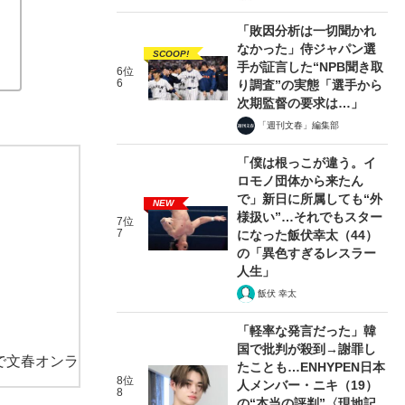
「敗因分析は一切聞かれ
なかった」侍ジャパン選
SCOOP!
手が証言した“NPB聞き取
6位
6
り調査”の実態「選手から
次期監督の要求は…」
「週刊文春」編集部
「僕は根っこが違う。イ
ロモノ団体から来たん
で」新日に所属しても“外
NEW
様扱い”…それでもスター
7位
7
になった飯伏幸太（44）
の「異色すぎるレスラー
人生」
飯伏 幸太
「軽率な発言だった」韓
国で批判が殺到→謝罪し
で文春オンラ
たことも…ENHYPEN日本
8位
人メンバー・ニキ（19）
8
の“本当の評判”〈現地記