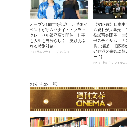
オープン1周年を記念した特別イ
《祝59歳》日本
ベントがサムソナイト・ブラッ
ム愛】が大暴走！ 
クレーベル銀座店で開催 仕事
祭試写会開催！ 
も人生も自分らしく～笑顔あふ
部ステイサム！「
れる特別対談～
賞」爆誕！【応募総
54作品の栄冠に
PR（サムソナイト・ジャパン）
ー!?】
PR（（株）キノフィルム
おすすめ一覧