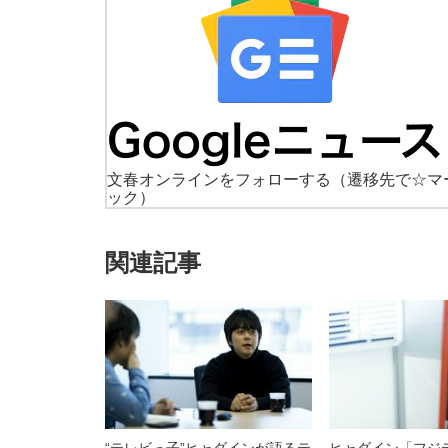
文春オンラインをフォローする
（遷移先で☆マ
ック）
関連記事
“テレビっ子”ヒャダインが語るテ
ヒャダイン「フジ