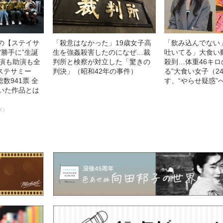
中の【ステイサ
「殺意はなかった」19歳女子高
「飲み込んでない
“勝手に”生誕
生を強姦殺害したのになぜ…裁
吐いてる」大食い
主演も助演も全
判所と検察が対立した「驚きの
殺到…体重46キロ
ステサミー
判決」（昭和42年の事件）
る”大食い女子（2
数941票 全
す、“やらせ疑惑”
輝いた作品とは
ズ）