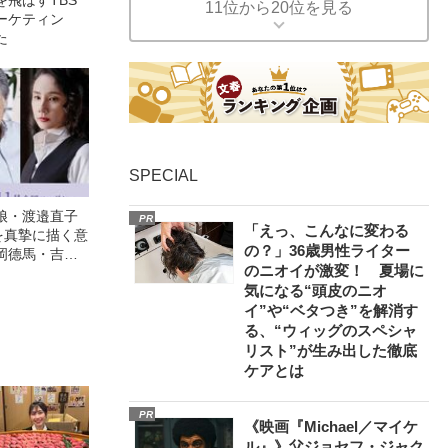
11位から20位を見る
ーケティン
った
SPECIAL
娘・渡邉直子
PR
「えっ、こんなに変わる
を真摯に描く意
の？」36歳男性ライター
岡德馬・吉田
のニオイが激変！ 夏場に
映画『月がみ
気になる“頭皮のニオ
イ”や“ベタつき”を解消す
る、“ウィッグのスペシャ
リスト”が生み出した徹底
ケアとは
PR
《映画『Michael／マイケ
ル』》父ジョセフ・ジャク