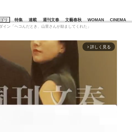
ゴリ
特集
連載
週刊文春
文藝春秋
WOMAN
CINEMA
ャダイン「ヘコんだとき、山里さんが励ましてくれた」
キーワード入力
ス
エンタメ
ライフ
ビジネス
詳しく見る
arrow_forward_ios
ーワードタグ一覧
山凌輝
#高市早苗
#後藤真希
#森岡毅
#城彰二
#内田有紀
観る将棋、読
#亀和田武
て明かした日本代表監督に...
「最悪の空気のまま解散」W