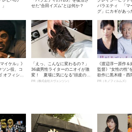
』」
せた“合田イズム”とは何か？
バラエティ 「マ
グ」にカギがあ
l／マイケル』》
「えっ、こんなに変わるの？」
《渡辺淳一原作＆
クソン役、コ
36歳男性ライターのニオイが激
監督》“女性の性”
ゴ オフィシャ
変！ 夏場に気になる“頭皮のニ
欲作に黒木瞳・西
観客を魅了した
オイ”や“ベタつき”を解消す
羊が出演決定！《
PR（株式会社スヴェンソン）
PR（キノフィルムズ）
像への想いを
る、“ウィッグのスペシャリス
ている』》
0億円突破》
ト”が生み出した徹底ケアとは