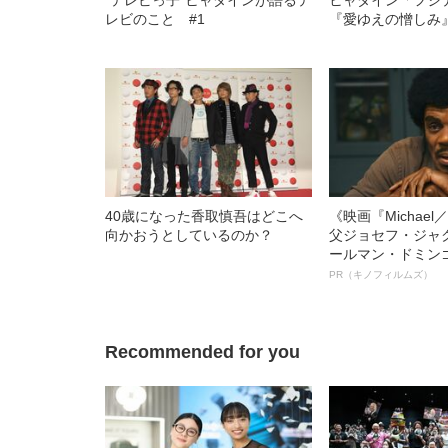
レビのこと #1
『愛ゆえの憎しみ
40歳になった香取慎吾はどこへ
《映画『Michae
向かおうとしているのか？
父ジョセフ・ジャ
ールマン・ドミン
ルインタビュー“
PR（キノフィルムズ）
名優、複雑な父親
語る”《日本興収7
Recommended for you