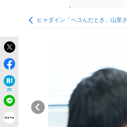
ヒャダイン「ヘコんだとき、山里
「敗因分析は一切聞かれなかった」侍ジャパン選
キングの誕生を、目撃せよ。
25
the Style
前
「目標達成できなかったからと言って…」サッ