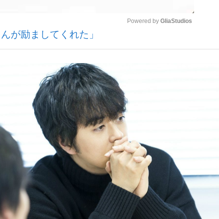
Powered by 
GliaStudios
さんが励ましてくれた」
いまさら聞け
Mute
手が証言した“NPB聞...
「クマが悪者扱いされているの
もっと見る
カー日本代表・森保一監督...