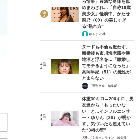
ろ情事」豊満な身体を舐
めまわされ…「自称16歳
美少女」怪演中、かたせ
梨乃（69）の美しすぎ
る“熟れ方”
ゆるま 小林
3/8
ヌードも不倫も厭わず、
離婚後も市川海老蔵や勝
地涼と浮名を…「離婚し
4位
てモテるようになった」
4
高岡早紀（51）の魔性が
とまらない
「週刊文春」編集部
体重30キロ→200キロ、男
友達から「もったいな
い」と…インフルエンサ
5位
ー・ゆりん（36）が明か
5
す、気づいたら超えてい
た“3桁の壁”
「文春オンライン」編集部