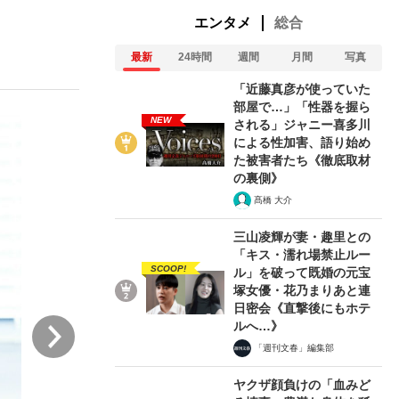
エンタメ
総合
最新
24時間
週間
月間
写真
ない資産運用のすべて
「近藤真彦が使っていた
部屋で…」「性器を握ら
NEW
される」ジャニー喜多川
による性加害、語り始め
が悲しい」『北の国から』倉本聰氏（91...
た被害者たち《徹底取材
の裏側》
髙橋 大介
三山凌輝が妻・趣里との
「キス・濡れ場禁止ルー
SCOOP!
ル」を破って既婚の元宝
塚女優・花乃まりあと連
日密会《直撃後にもホテ
次
ルへ…》
「週刊文春」編集部
ヤクザ顔負けの「血みど