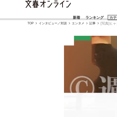
新着
ランキング
カテ
TOP
インタビュー／対談
エンタメ
記事
[写真]ヒ
スクープ
ニュー
おすすめのキ
#藤田晋
#三
#玉木雄一郎
「90%は失敗する。でも…」本田圭佑が初め
終戦から81年