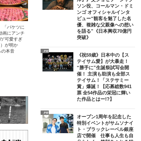
ソン役、コールマン・ドミ
ンゴ オフィシャルインタ
ビュー“観客を魅了した名
優、複雑な父親像への想い
」「バケツに
を語る”《日本興収70億円
動画にアンチ
突破》
の“可愛すぎ
4）が明か
への本音
PR
《祝59歳》日本中の【ス
テイサム愛】が大暴走！
“勝手に”生誕祭試写会開
催！ 主演も助演も全部ス
テイサム！「ステサミー
賞」爆誕！【応募総数941
票 全54作品の栄冠に輝い
た作品とはー!?】
PR
オープン1周年を記念した
特別イベントがサムソナイ
ト・ブラックレーベル銀座
店で開催 仕事も人生も自