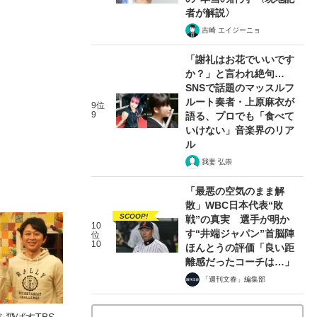
者が解説〉
吉崎 エイジーニョ
「謝礼はお花でいいです
か？」と言われ絶句…
SNSで話題のマッスルフ
ルート奏者・上原麻衣が
9位
9
語る、プロでも「食べて
いけない」音楽界のリア
ル
我妻 弘崇
「最悪の空気のまま解
散」WBC日本代表“敗
SCOOP!
戦”の真実 選手が明か
10
す“井端ジャパン”首脳陣
位
10
ほんとうの評価「良い距
離感だったコーチは…」
「週刊文春」編集部
飛ばすTBS