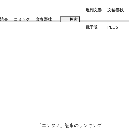
週刊文春
文藝春秋
読書
コミック
文春野球
検索
電子版
PLUS
インタビュー
読書
#松田聖子
む将棋
BC日本代表“敗戦”の真実 選手が明かす...
「エンタメ」記事のランキング