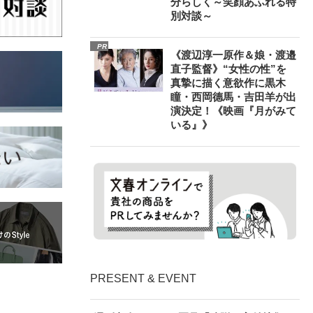
分らしく～笑顔あふれる特
別対談～
PR
《渡辺淳一原作＆娘・渡邉
直子監督》“女性の性”を
真摯に描く意欲作に黒木
瞳・西岡德馬・吉田羊が出
演決定！《映画『月がみて
いる』》
PRESENT & EVENT