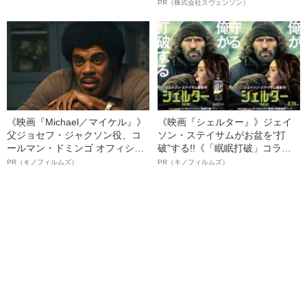
「毒母」の素顔と空白の晩年
オイ”や“ベタつき”を解消す
PR（株式会社スヴェンソン）
る、“ウィッグのスペシャリス
ト”が生み出した徹底ケアとは
《映画『Michael／マイケル』》
《映画『シェルター』》ジェイ
父ジョセフ・ジャクソン役、コ
ソン・ステイサムがお盆を“打
ールマン・ドミンゴ オフィシャ
破”する!!《「眠眠打破」コラ
ルインタビュー“観客を魅了した
ボ》
PR（キノフィルムズ）
PR（キノフィルムズ）
名優、複雑な父親像への想いを
語る”《日本興収70億円突破》