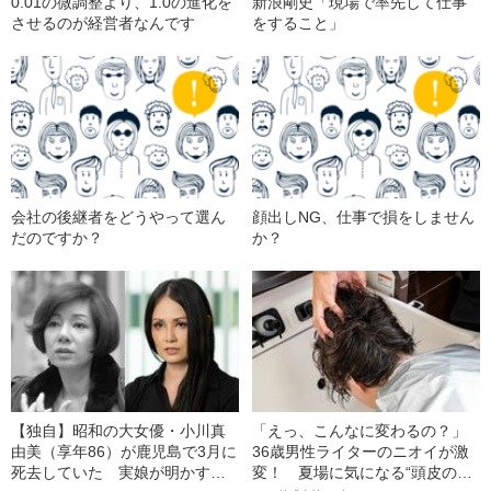
0.01の微調整より、1.0の進化を
新浪剛史「現場で率先して仕事
させるのが経営者なんです
をすること」
会社の後継者をどうやって選ん
顔出しNG、仕事で損をしません
だのですか？
か？
【独自】昭和の大女優・小川真
「えっ、こんなに変わるの？」
由美（享年86）が鹿児島で3月に
36歳男性ライターのニオイが激
死去していた 実娘が明かす
変！ 夏場に気になる“頭皮のニ