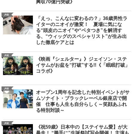
興収70億円突破》
PR
「えっ、こんなに変わるの？」36歳男性ラ
イターのニオイが激変！ 夏場に気にな
る“頭皮のニオイ”や“ベタつき”を解消す
る、“ウィッグのスペシャリスト”が生み出
した徹底ケアとは
PR
《映画『シェルター』》ジェイソン・ステ
イサムがお盆を“打破”する!!《「眠眠打破」
コラボ》
PR
オープン1周年を記念した特別イベントがサ
ムソナイト・ブラックレーベル銀座店で開
催 仕事も人生も自分らしく～笑顔あふれ
る特別対談～
PR
《祝59歳》日本中の【ステイサム愛】が大
暴走！ “勝手に”生誕祭試写会開催！ 主演も