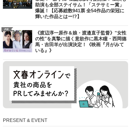
助演も全部ステイサム！「ステサミー賞」
爆誕！【応募総数941票 全54作品の栄冠に
輝いた作品とはー!?】
PR
《渡辺淳一原作＆娘・渡邉直子監督》“女性
の性”を真摯に描く意欲作に黒木瞳・西岡德
馬・吉田羊が出演決定！《映画『月がみて
いる』》
PRESENT & EVENT