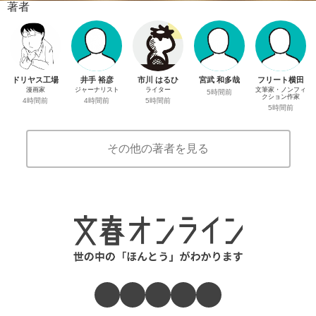
著者
ドリヤス工場
井手 裕彦
市川 はるひ
宮武 和多哉
フリート横田
漫画家
ジャーナリスト
ライター
文筆家・ノンフィ
5時間前
クション作家
4時間前
4時間前
5時間前
5時間前
その他の著者を見る