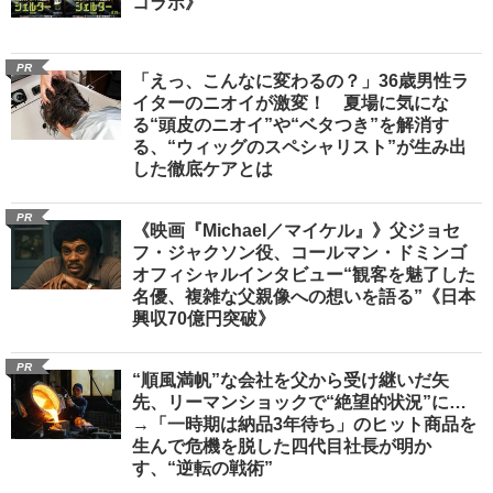
コラボ》
PR
「えっ、こんなに変わるの？」36歳男性ラ
イターのニオイが激変！ 夏場に気にな
る“頭皮のニオイ”や“ベタつき”を解消す
る、“ウィッグのスペシャリスト”が生み出
した徹底ケアとは
PR
《映画『Michael／マイケル』》父ジョセ
フ・ジャクソン役、コールマン・ドミンゴ
オフィシャルインタビュー“観客を魅了した
名優、複雑な父親像への想いを語る”《日本
興収70億円突破》
PR
“順風満帆”な会社を父から受け継いだ矢
先、リーマンショックで“絶望的状況”に…
→「一時期は納品3年待ち」のヒット商品を
生んで危機を脱した四代目社長が明か
す、“逆転の戦術”