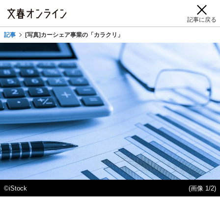
記事に戻る
記事
[写真]カーシェア事業の「カラクリ」
©iStock
(画像 1/2)