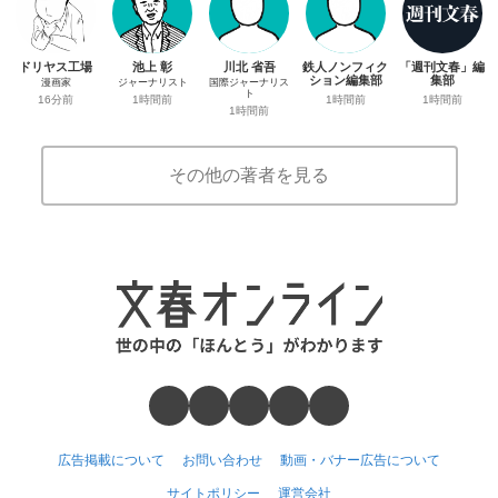
ドリヤス工場
池上 彰
川北 省吾
鉄人ノンフィク
「週刊文春」編
ション編集部
集部
漫画家
ジャーナリスト
国際ジャーナリス
ト
1時間前
1時間前
16分前
1時間前
1時間前
その他の著者を見る
広告掲載について
お問い合わせ
動画・バナー広告について
サイトポリシー
運営会社