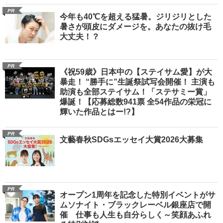
PR
今年も40℃を超える猛暑。ジリジリとした
暑さが頭皮にダメージを。あなたの抜け毛
大丈夫！？
PR
《祝59歳》日本中の【ステイサム愛】が大
暴走！ “勝手に”生誕祭試写会開催！ 主演も
助演も全部ステイサム！「ステサミー賞」
爆誕！【応募総数941票 全54作品の栄冠に
輝いた作品とはー!?】
PR
文藝春秋SDGsエッセイ大賞2026大募集
PR
オープン1周年を記念した特別イベントがサ
ムソナイト・ブラックレーベル銀座店で開
催 仕事も人生も自分らしく～笑顔あふれ