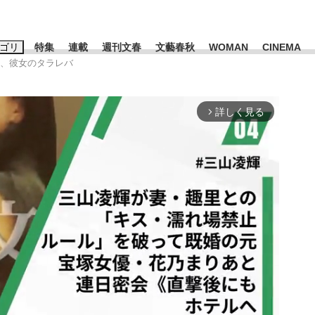
ゴリ
特集
連載
週刊文春
文藝春秋
WOMAN
CINEMA
」、彼女のタラレバ
キーワード入力
ス
エンタメ
ライフ
ビジネス
詳しく見る
arrow_forward_ios
ーワードタグ一覧
山凌輝
#高市早苗
#後藤真希
#森岡毅
#城彰二
#内田有紀
観る将棋、読
#亀和田武
て明かした日本代表監督に...
「最悪の空気のまま解散」W