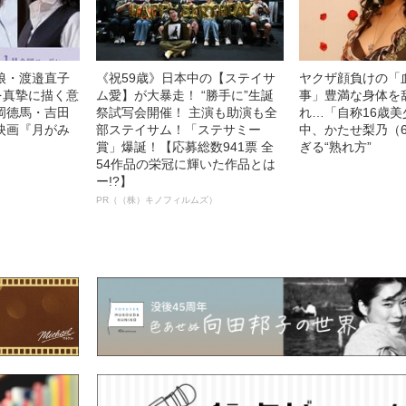
娘・渡邉直子
《祝59歳》日本中の【ステイサ
ヤクザ顔負けの「
を真摯に描く意
ム愛】が大暴走！ “勝手に”生誕
事」豊満な身体を
岡德馬・吉田
祭試写会開催！ 主演も助演も全
れ…「自称16歳
映画『月がみ
部ステイサム！「ステサミー
中、かたせ梨乃（
賞」爆誕！【応募総数941票 全
ぎる“熟れ方”
54作品の栄冠に輝いた作品とは
ー!?】
PR（（株）キノフィルムズ）