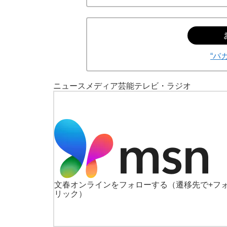
“バ
ニュース
メディア
芸能
テレビ・ラジオ
文春オンラインをフォローする
（遷移先で+フ
リック）