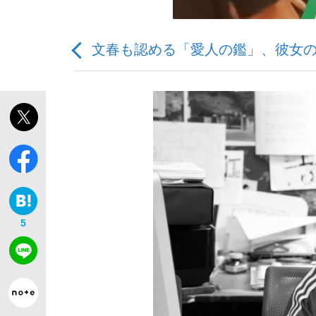
文春も認める「愛人の鑑」、彼女
「敗因分析は一切聞かれなかった」侍ジャパン選
キングの誕生を、目撃せよ。
5
the Style
「目標達成できなかったからと言って…」サッ