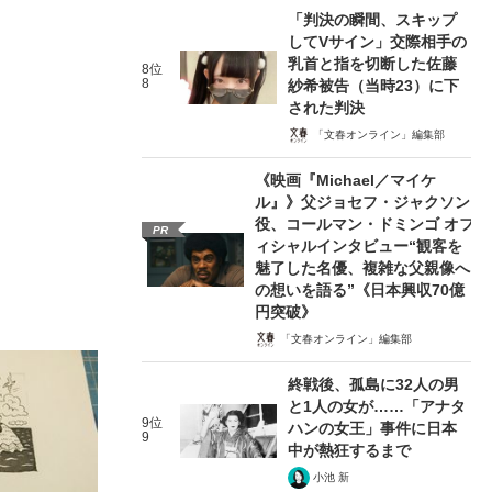
「判決の瞬間、スキップ
してVサイン」交際相手の
乳首と指を切断した佐藤
8位
8
紗希被告（当時23）に下
された判決
「文春オンライン」編集部
《映画『Michael／マイケ
ル』》父ジョセフ・ジャクソン
役、コールマン・ドミンゴ オフ
PR
ィシャルインタビュー“観客を
魅了した名優、複雑な父親像へ
の想いを語る”《日本興収70億
円突破》
「文春オンライン」編集部
終戦後、孤島に32人の男
と1人の女が……「アナタ
9位
ハンの女王」事件に日本
9
中が熱狂するまで
小池 新