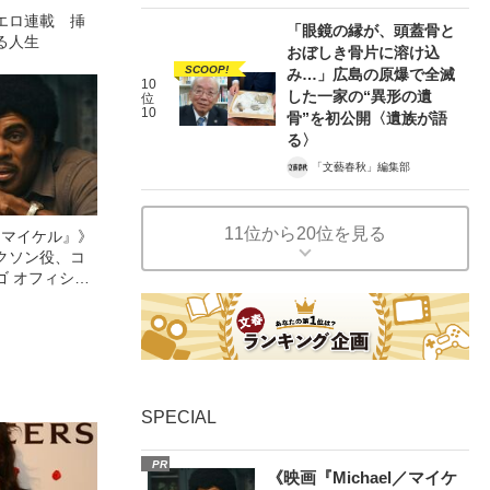
エロ連載 挿
「眼鏡の縁が、頭蓋骨と
る人生
おぼしき骨片に溶け込
SCOOP!
み…」広島の原爆で全滅
10
した一家の“異形の遺
位
10
骨”を初公開〈遺族が語
る〉
「文藝春秋」編集部
11位から20位を見る
l／マイケル』》
クソン役、コ
ゴ オフィシャ
観客を魅了した
像への想いを
0億円突破》
SPECIAL
PR
《映画『Michael／マイケ