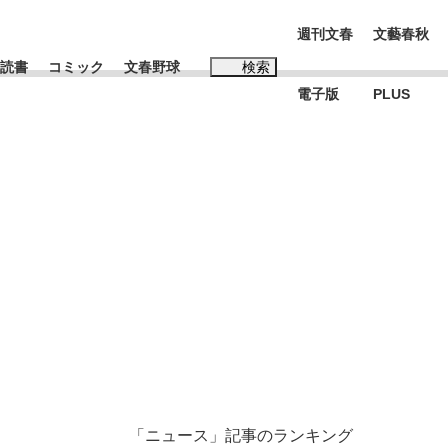
週刊文春
文藝春秋
読書
コミック
文春野球
検索
電子版
PLUS
インタビュー
読書
#松田聖子
む将棋
BC日本代表“敗戦”の真実 選手が明かす...
「ニュース」記事のランキング