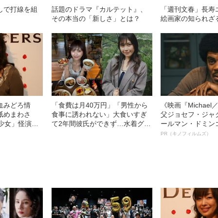
しで打線を組
話題のドラマ『カルテット』、
「週刊文春」長寿
その本当の「新しさ」とは？
絵画家の知られざ
血みどろ情
「食費は月40万円」「男性から
《映画『Michae
舐めまわさ
食事に誘われない」大食いすぎ
父ジョセフ・ジャ
少女」怪演
て2年間彼氏ができず…水着グラ
ールマン・ドミン
69）の美しす
ビアも話題の“可愛すぎる”大食い
ルインタビュー“
PR（キノフィルムズ）
女子（24）が語る、驚愕の食生
名優、複雑な父親
活
語る”《日本興収7