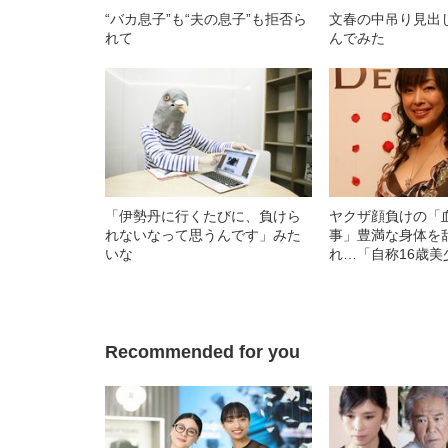
“バカ息子”も“夫の息子”も拒否ら
文春の中吊り見出
れて
んでみた
「伊勢丹に行くたびに、負けら
ヤクザ顔負けの「
れないなって思うんです」みた
事」豊満な身体を
いな
れ…「自称16歳美
中、かたせ梨乃（
ぎる“熟れ方”
Recommended for you