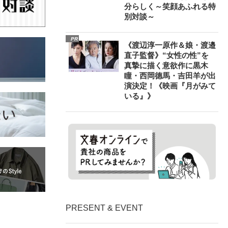
分らしく～笑顔あふれる特
別対談～
PR
《渡辺淳一原作＆娘・渡邉
直子監督》“女性の性”を
真摯に描く意欲作に黒木
瞳・西岡德馬・吉田羊が出
演決定！《映画『月がみて
いる』》
PRESENT & EVENT