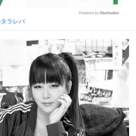
Powered by 
GliaStudios
のタラレバ
いまさら聞け
Mute
手が証言した“NPB聞...
「クマが悪者扱いされているの
もっと見る
カー日本代表・森保一監督...