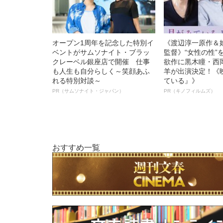
オープン1周年を記念した特別イ
《渡辺淳一原作＆
ベントがサムソナイト・ブラッ
監督》“女性の性”
クレーベル銀座店で開催 仕事
欲作に黒木瞳・西
も人生も自分らしく～笑顔あふ
羊が出演決定！《
れる特別対談～
ている』》
PR（サムソナイト・ジャパン）
PR（キノフィルムズ）
おすすめ一覧