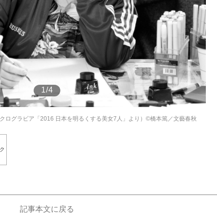
もっと見る
1/4
ノクログラビア「2016 日本を明るくする美女7人」より）©橋本篤／文藝春秋
ク
記事本文に戻る