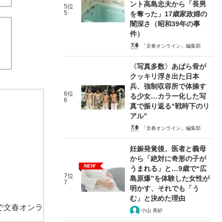
ント高島忠夫から「長男
5位
5
を奪った」17歳家政婦の
闇深さ（昭和39年の事
件）
「文春オンライン」編集部
〈写真多数〉あばら骨が
クッキリ浮き出た日本
兵、強制収容所で体操す
6位
る少女…カラー化した写
6
真で振り返る“戦時下のリ
アル”
「文春オンライン」編集部
妊娠発覚後、医者と義母
から「絶対に奇形の子が
NEW
うまれる」と…9歳で“広
7位
島原爆”を体験した女性が
7
明かす、それでも「う
む」と決めた理由
で文春オンラ
小山 美砂