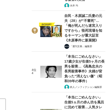
永井 均
自民・木原誠二氏妻の元
夫（28）が“不審死”…
SCOOP!
「俺が死んだら迷宮入り
2/4
ですから」怪死現場を知
るキーマンが重大証言
《木原事件に新展開》
「週刊文春」編集部
「本当にごめんなさい」
17歳少女が生後5ヶ月の長
男を殺害…《高島忠夫の
4位
長男殺害事件》夫婦が背
4
負った“消えない傷”（昭
和39年の事件）
鉄人ノンフィクション編集部
「本当にごめんなさい」
生後5ヵ月の赤ん坊を風呂
に沈めて殺害…人気タレ