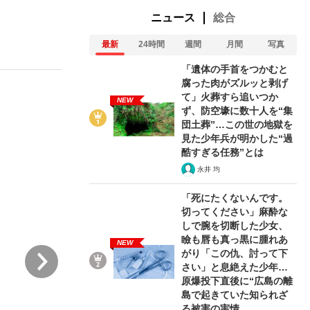
ニュース
総合
最新
24時間
週間
月間
写真
ない資産運用のすべて
「遺体の手首をつかむと
腐った肉がズルッと剥げ
て」火葬すら追いつか
NEW
ず、防空壕に数十人を“集
が悲しい」『北の国から』倉本聰氏（91...
団土葬”…この世の地獄を
見た少年兵が明かした“過
酷すぎる任務”とは
永井 均
「死にたくないんです。
切ってください」麻酔な
しで腕を切断した少女、
瞼も唇も真っ黒に腫れあ
NEW
次
がり「この仇、討って下
さい」と息絶えた少年…
原爆投下直後に“広島の離
島で起きていた知られざ
る被害の実情