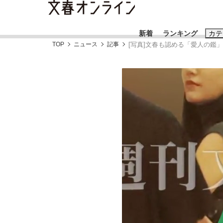
新着
ランキング
カテ
TOP
ニュース
記事
[写真]文春も認める「愛人の鑑
スクープ
ニュー
おすすめのキ
#藤田晋
#三
#玉木雄一郎
「90%は失敗する。でも…」本田圭佑が初め
終戦から81年