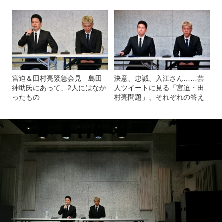
宮迫＆田村亮緊急会見 島田
決意、忠誠、入江さん……芸
紳助氏にあって、2人にはなか
人ツイートに見る「宮迫・田
ったもの
村亮問題」、それぞれの答え