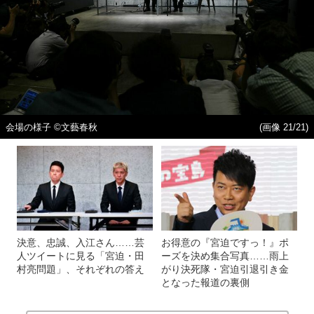
会場の様子 ©文藝春秋
(画像 21/21)
決意、忠誠、入江さん……芸
お得意の『宮迫ですっ！』ポ
人ツイートに見る「宮迫・田
ーズを決め集合写真……雨上
村亮問題」、それぞれの答え
がり決死隊・宮迫引退引き金
となった報道の裏側