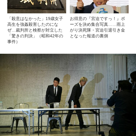
「殺意はなかった」19歳女子
お得意の『宮迫ですっ！』ポ
高生を強姦殺害したのにな
ーズを決め集合写真……雨上
ぜ…裁判所と検察が対立した
がり決死隊・宮迫引退引き金
「驚きの判決」（昭和42年の
となった報道の裏側
事件）