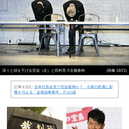
深々と頭を下げる宮迫（左）と田村亮 ©文藝春秋
(画像 19/21)
記事を読む
吉本社長会見で宮迫復帰か？ 今後の処遇に影
響を与える「金塊強奪事件」3つの謎