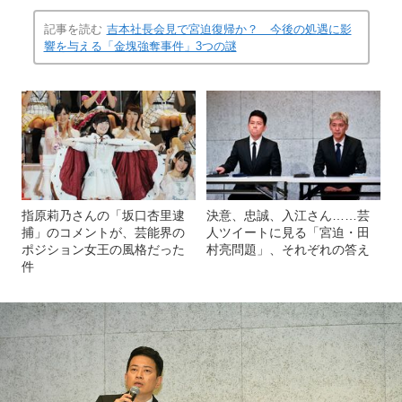
記事を読む
吉本社長会見で宮迫復帰か？ 今後の処遇に影
響を与える「金塊強奪事件」3つの謎
指原莉乃さんの「坂口杏里逮
決意、忠誠、入江さん……芸
捕」のコメントが、芸能界の
人ツイートに見る「宮迫・田
ポジション女王の風格だった
村亮問題」、それぞれの答え
件