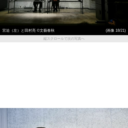
宮迫（左）と田村亮 ©文藝春秋
(画像 18/21)
縦スクロールで次の写真へ