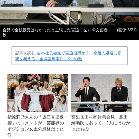
会見で金銭授受はなかったと主張した宮迫（左） ©文藝春
(画像 3/21)
秋
記事を読む
吉本社長会見で宮迫復帰か？ 今後の処遇に影
響を与える「金塊強奪事件」3つの謎
指原莉乃さんの「坂口杏里逮
宮迫＆田村亮緊急会見 島田
捕」のコメントが、芸能界の
紳助氏にあって、2人にはなか
ポジション女王の風格だった
ったもの
件