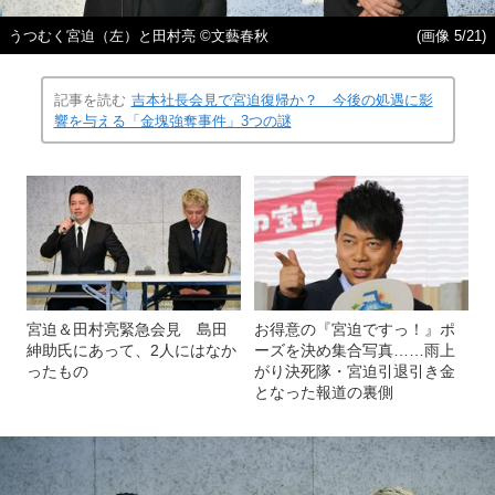
うつむく宮迫（左）と田村亮 ©文藝春秋
(画像 5/21)
記事を読む
吉本社長会見で宮迫復帰か？ 今後の処遇に影
響を与える「金塊強奪事件」3つの謎
宮迫＆田村亮緊急会見 島田
お得意の『宮迫ですっ！』ポ
紳助氏にあって、2人にはなか
ーズを決め集合写真……雨上
ったもの
がり決死隊・宮迫引退引き金
となった報道の裏側