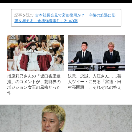
記事を読む
吉本社長会見で宮迫復帰か？ 今後の処遇に影
響を与える「金塊強奪事件」3つの謎
指原莉乃さんの「坂口杏里逮
決意、忠誠、入江さん……芸
捕」のコメントが、芸能界の
人ツイートに見る「宮迫・田
ポジション女王の風格だった
村亮問題」、それぞれの答え
件