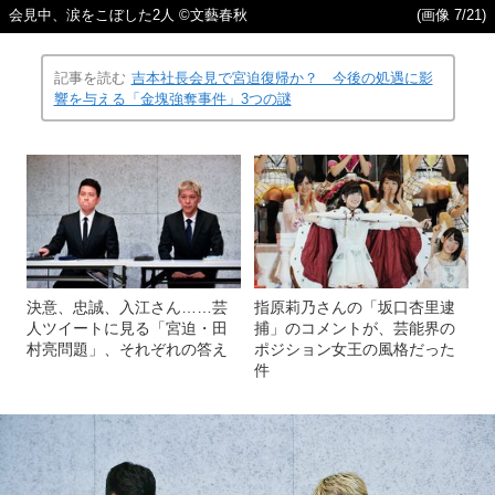
会見中、涙をこぼした2人 ©文藝春秋
(画像 7/21)
記事を読む
吉本社長会見で宮迫復帰か？ 今後の処遇に影
響を与える「金塊強奪事件」3つの謎
決意、忠誠、入江さん……芸
指原莉乃さんの「坂口杏里逮
人ツイートに見る「宮迫・田
捕」のコメントが、芸能界の
村亮問題」、それぞれの答え
ポジション女王の風格だった
件