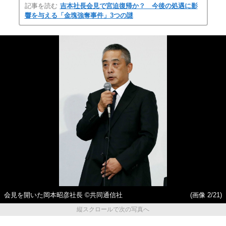
記事を読む
吉本社長会見で宮迫復帰か？ 今後の処遇に影
響を与える「金塊強奪事件」3つの謎
会見を開いた岡本昭彦社長 ©共同通信社
(画像 2/21)
縦スクロールで次の写真へ