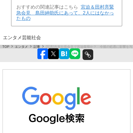
おすすめの関連記事はこちら
宮迫＆田村亮緊
急会見 島田紳助氏にあって、2人にはなかっ
たもの
エンタメ
芸能
社会
TOP
エンタメ
記事
[写真]吉本社長会見で宮迫復帰か？ 今後の処遇に影響を与