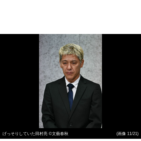
げっそりしていた田村亮 ©文藝春秋
(画像 11/21)