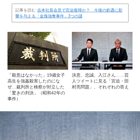
記事を読む
吉本社長会見で宮迫復帰か？ 今後の処遇に影
響を与える「金塊強奪事件」3つの謎
「殺意はなかった」19歳女子
決意、忠誠、入江さん……芸
高生を強姦殺害したのにな
人ツイートに見る「宮迫・田
ぜ…裁判所と検察が対立した
村亮問題」、それぞれの答え
「驚きの判決」（昭和42年の
事件）