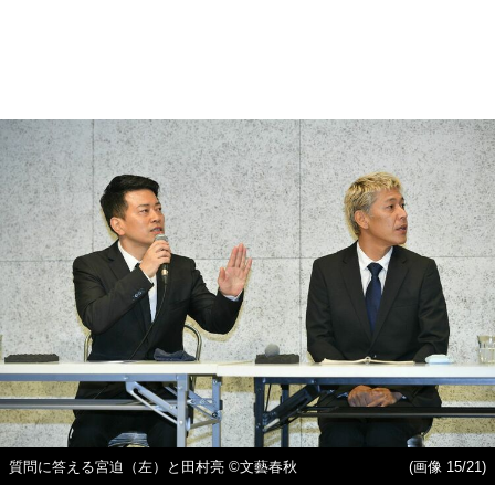
質問に答える宮迫（左）と田村亮 ©文藝春秋
(画像 15/21)