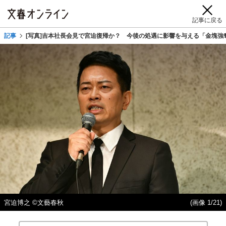
記事に戻る
記事
[写真]吉本社長会見で宮迫復帰か？ 今後の処遇に影響を与える「金塊強
宮迫博之 ©文藝春秋
(画像 1/21)