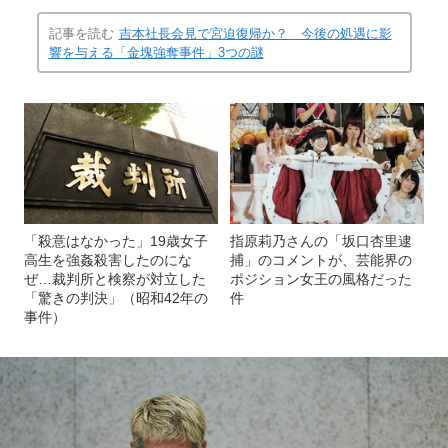
記事を読む
吉本社長会見で宮迫復帰か？ 今後の処遇に影
響を与える「金塊強奪事件」3つの謎
「殺意はなかった」19歳女子
指原莉乃さんの「坂口杏里逮
高生を強姦殺害したのにな
捕」のコメントが、芸能界の
ぜ…裁判所と検察が対立した
ポジション女王の風格だった
「驚きの判決」（昭和42年の
件
事件）