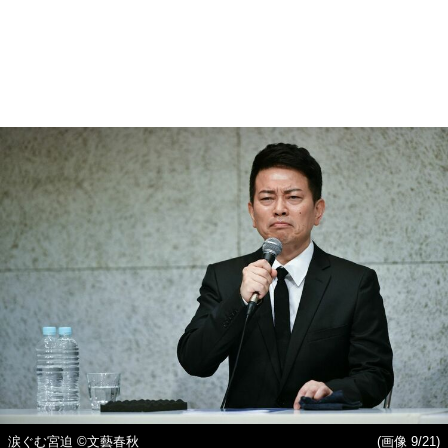
涙ぐむ宮迫 ©文藝春秋
(画像 9/21)