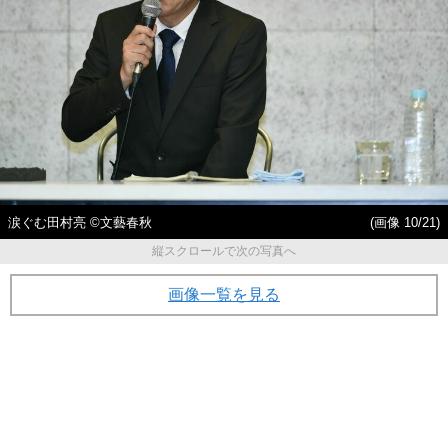
涙ぐむ田村亮 ©文藝春秋
(画像 10/21)
縦スクロールで次の写真へ
画像一覧を見る