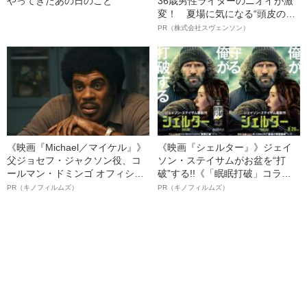
やってきたあの日のこと
36歳男性ライターのニオイが激
変！ 夏場に気になる“頭皮のニ
オイ”や“ベタつき”を解消す
PR（株式会社スヴェンソン）
る、“ウィッグのスペシャリス
ト”が生み出した徹底ケアとは
《映画『Michael／マイケル』》
《映画『シェルター』》ジェイ
父ジョセフ・ジャクソン役、コ
ソン・ステイサムがお盆を“打
ールマン・ドミンゴ オフィシャ
破”する!!《「眠眠打破」コラ
ルインタビュー“観客を魅了した
ボ》
PR（キノフィルムズ）
PR（キノフィルムズ）
名優、複雑な父親像への想いを
語る”《日本興収70億円突破》