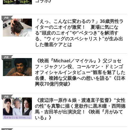
コラボ》
PR
「えっ、こんなに変わるの？」36歳男性ラ
イターのニオイが激変！ 夏場に気にな
る“頭皮のニオイ”や“ベタつき”を解消す
る、“ウィッグのスペシャリスト”が生み出
した徹底ケアとは
PR
《映画『Michael／マイケル』》父ジョセ
フ・ジャクソン役、コールマン・ドミンゴ
オフィシャルインタビュー“観客を魅了した
名優、複雑な父親像への想いを語る”《日本
興収70億円突破》
PR
《渡辺淳一原作＆娘・渡邉直子監督》“女性
の性”を真摯に描く意欲作に黒木瞳・西岡德
馬・吉田羊が出演決定！《映画『月がみて
いる』》