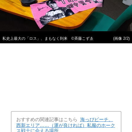
私史上最大の「ロス」、まもなく到来 ©斉藤こずゑ
(画像 2/2)
おすすめの関連記事はこちら
海っぴビーチ、
西新エリア……（運が良ければ）私服のホーク
ス戦士に会える場所