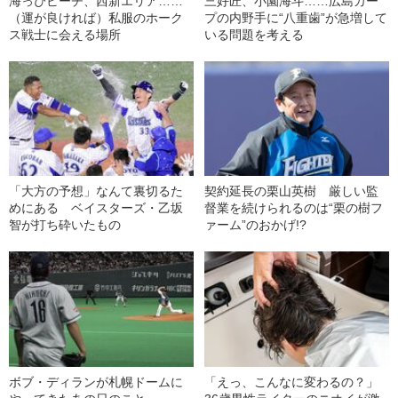
海っぴビーチ、西新エリア……
三好匠、小園海斗……広島カー
（運が良ければ）私服のホーク
プの内野手に“八重歯”が急増して
ス戦士に会える場所
いる問題を考える
「大方の予想」なんて裏切るた
契約延長の栗山英樹 厳しい監
めにある ベイスターズ・乙坂
督業を続けられるのは“栗の樹フ
智が打ち砕いたもの
ァーム”のおかげ!?
ボブ・ディランが札幌ドームに
「えっ、こんなに変わるの？」