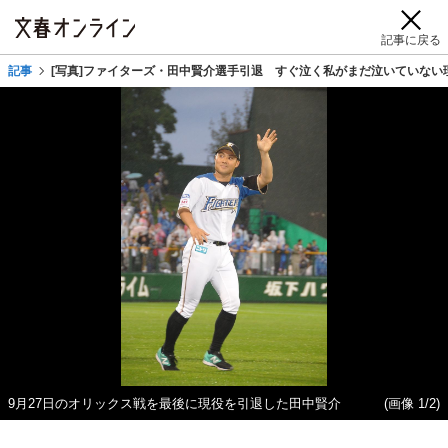
記事に戻る
記事
[写真]ファイターズ・田中賢介選手引退 すぐ泣く私がまだ泣いていない
9月27日のオリックス戦を最後に現役を引退した田中賢介
(画像 1/2)