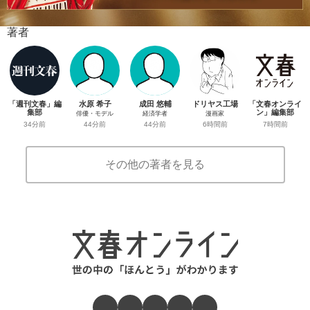
著者
「週刊文春」編
水原 希子
成田 悠輔
ドリヤス工場
「文春オンライ
集部
ン」編集部
俳優・モデル
経済学者
漫画家
34分前
7時間前
44分前
44分前
6時間前
その他の著者を見る