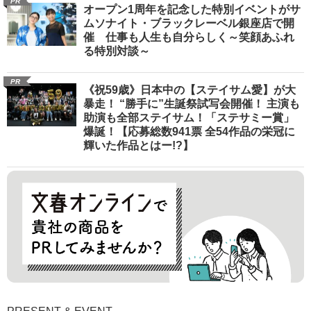
PR
オープン1周年を記念した特別イベントがサ
ムソナイト・ブラックレーベル銀座店で開
催 仕事も人生も自分らしく～笑顔あふれ
る特別対談～
PR
《祝59歳》日本中の【ステイサム愛】が大
暴走！ “勝手に”生誕祭試写会開催！ 主演も
助演も全部ステイサム！「ステサミー賞」
爆誕！【応募総数941票 全54作品の栄冠に
輝いた作品とはー!?】