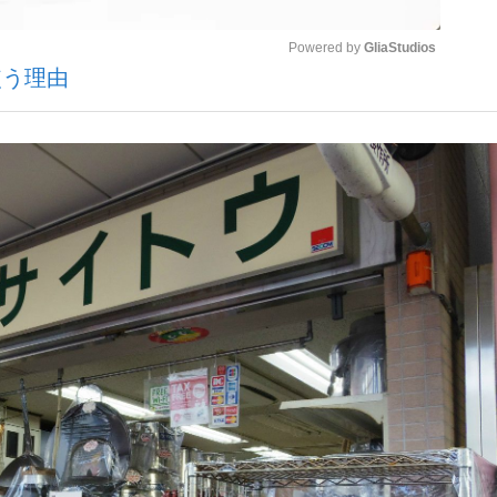
Powered by 
GliaStudios
使う理由
いまさら聞け
Mute
手が証言した“NPB聞...
「クマが悪者扱いされているの
もっと見る
カー日本代表・森保一監督...