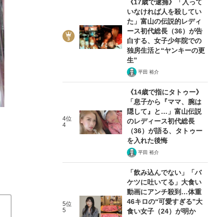
《17歳で逮捕》「入って
いなければ人を殺してい
た」富山の伝説的レディ
ース初代総長（36）が告
白する、女子少年院での
独房生活と“ヤンキーの更
3/8
生”
平田 裕介
《14歳で指にタトゥー》
「息子から『ママ、腕は
隠して』と…」富山伝説
4位
のレディース初代総長
4
（36）が語る、タトゥー
を入れた後悔
平田 裕介
「飲み込んでない」「バ
ケツに吐いてる」大食い
動画にアンチ殺到…体重
46キロの“可愛すぎる”大
5位
5
食い女子（24）が明か