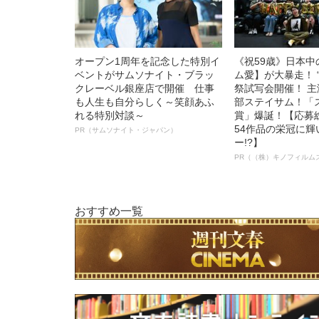
オープン1周年を記念した特別イ
《祝59歳》日本
ベントがサムソナイト・ブラッ
ム愛】が大暴走！ 
クレーベル銀座店で開催 仕事
祭試写会開催！ 
も人生も自分らしく～笑顔あふ
部ステイサム！「
れる特別対談～
賞」爆誕！【応募総
54作品の栄冠に
PR（サムソナイト・ジャパン）
ー!?】
PR（（株）キノフィルム
おすすめ一覧