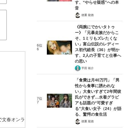
す、“やらせ疑惑”への本
音
徳重 龍徳
《両腕にでかいタトゥ
ー》「元暴走族だからこ
そ、1ミリもズレたくな
い」富山伝説のレディー
6位
6
ス初代総長（36）が明か
す、2人の子育てと仕事へ
の思い
平田 裕介
「食費は月40万円」「男
性から食事に誘われな
い」大食いすぎて2年間彼
氏ができず…水着グラビ
7位
7
アも話題の“可愛すぎ
る”大食い女子（24）が語
る、驚愕の食生活
で文春オンラ
徳重 龍徳