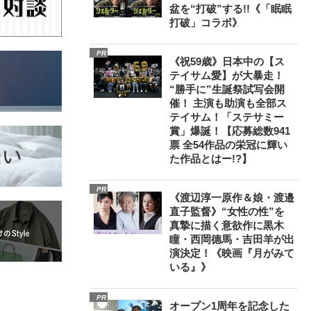
盆を“打破”する!!《「眠眠
打破」コラボ》
PR
《祝59歳》日本中の【ス
テイサム愛】が大暴走！
“勝手に”生誕祭試写会開
催！ 主演も助演も全部ス
テイサム！「ステサミー
賞」爆誕！【応募総数941
票 全54作品の栄冠に輝い
た作品とはー!?】
PR
《渡辺淳一原作＆娘・渡邉
直子監督》“女性の性”を
真摯に描く意欲作に黒木
瞳・西岡德馬・吉田羊が出
演決定！《映画『月がみて
いる』》
PR
オープン1周年を記念した