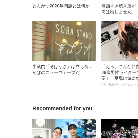
とんかつ2020年問題とは何か
老舗すき焼き店が
肉は出しません」
半蔵門「そばうさ」は立ち食い
「えっ、こんなに
そばのニューウェーブだ
36歳男性ライタ
変！ 夏場に気に
オイ”や“ベタつき
PR（株式会社スヴェンソ
る、“ウィッグの
ト”が生み出した
Recommended for you