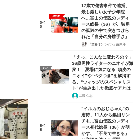
17歳で傷害事件で逮捕、
最も厳しい女子少年院
NEW
へ…富山の伝説のレディ
8位
ース総長（36）が、独房
8
の孤独の中で突きつけら
れた「自分の身勝手さ」
「文春オンライン」編集部
「えっ、こんなに変わるの？」
36歳男性ライターのニオイが激
PR
変！ 夏場に気になる“頭皮の
ニオイ”や“ベタつき”を解消す
る、“ウィッグのスペシャリス
ト”が生み出した徹底ケアとは
二瓶 仁志
“イルカのおじちゃん”の
虐待、11人から集団リン
チも…富山伝説のレディ
9位
ース初代総長（36）が明
9
かす、「不良で生きる」