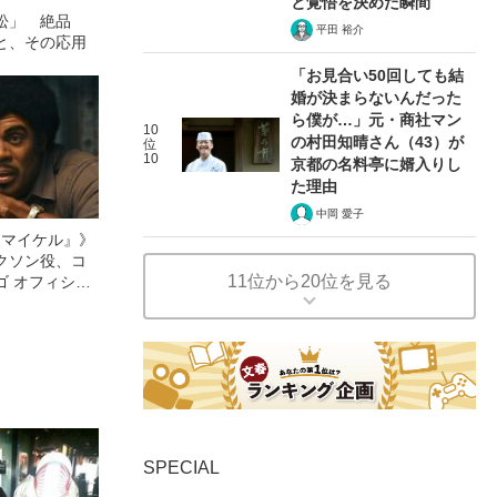
と覚悟を決めた瞬間
松」 絶品
平田 裕介
と、その応用
「お見合い50回しても結
婚が決まらないんだった
ら僕が…」元・商社マン
10
の村田知晴さん（43）が
位
10
京都の名料亭に婿入りし
た理由
中岡 愛子
l／マイケル』》
クソン役、コ
11位から20位を見る
ゴ オフィシャ
観客を魅了した
像への想いを
0億円突破》
SPECIAL