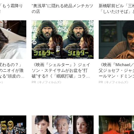
「もう霜降り
“奥浅草”に隠れる絶品メンチカツ
新橋駅前ビル「三
！
の店
「しいたけそば」
変わるの？」
《映画『シェルター』》ジェイ
《映画『Michae
ーのニオイが激
ソン・ステイサムがお盆を“打
父ジョセフ・ジャ
なる“頭皮のニ
破”する!!《「眠眠打破」コラ
ールマン・ドミン
”を解消す
ボ》
ルインタビュー“
ン）
PR（キノフィルムズ）
PR（キノフィルムズ）
スペシャリス
名優、複雑な父親
徹底ケアとは
語る”《日本興収7