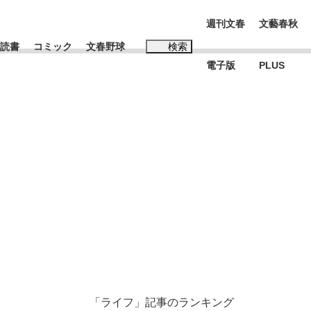
週刊文春
文藝春秋
読書
コミック
文春野球
検索
電子版
PLUS
インタビュー
読書
#松田聖子
む将棋
BC日本代表“敗戦”の真実 選手が明かす...
「ライフ」記事のランキング