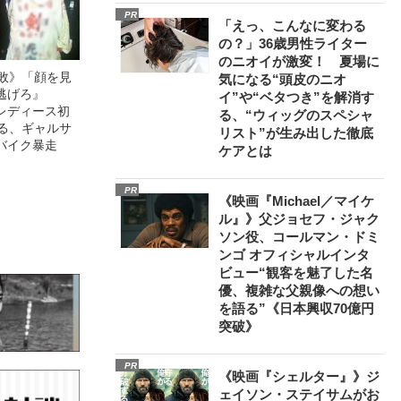
PR
「えっ、こんなに変わる
の？」36歳男性ライター
のニオイが激変！ 夏場に
無敗》「顔を見
気になる“頭皮のニオ
逃げろ』
イ”や“ベタつき”を解消す
レディース初
る、“ウィッグのスペシャ
語る、ギャルサ
リスト”が生み出した徹底
バイク暴走
ケアとは
PR
《映画『Michael／マイケ
ル』》父ジョセフ・ジャク
ソン役、コールマン・ドミ
ンゴ オフィシャルインタ
ビュー“観客を魅了した名
優、複雑な父親像への想い
を語る”《日本興収70億円
突破》
PR
《映画『シェルター』》ジ
ェイソン・ステイサムがお