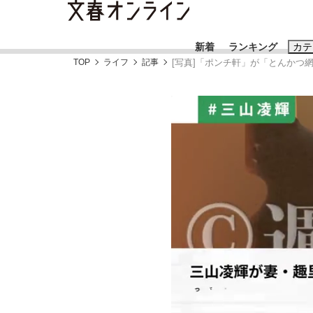
新着
ランキング
カテ
TOP
ライフ
記事
[写真]「ポンチ軒」が「とんかつ
スクープ
ニュー
おすすめのキ
#藤田晋
#三
#玉木雄一郎
「90%は失敗する。でも…」本田圭佑が初め
終戦から81年