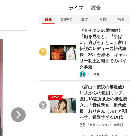
ライフ
総合
最新
24時間
週間
月間
写真
ない資産運用のすべて
《タイマン50戦無敗》
「顔を見ると、『やば
い。逃げろ』と…」富山
伝説のレディース初代総
が悲しい」『北の国から』倉本聰氏（91...
長（36）が語る、ギャル
サー制圧と朝までのバイ
ク暴走
平田 裕介
《富山・伝説の暴走族》
11人からの集団リンチ、
NEW
腕に10箇所以上の根性焼
き…「音速天女」初代総
次
長しおりさん（36）が明
かす、過酷すぎる10代
「文春オンライン」編集部