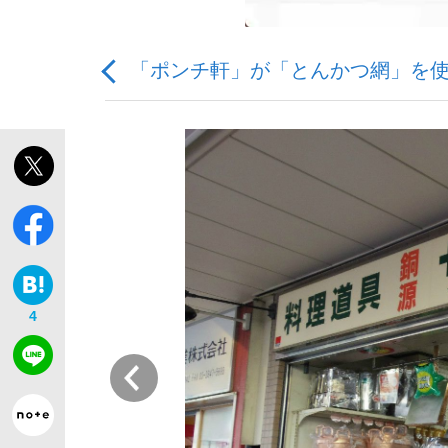
「ポンチ軒」が「とんかつ網」を
「敗因分析は一切聞かれなかった」侍ジャパン選
キングの誕生を、目撃せよ。
4
the Style
前
「目標達成できなかったからと言って…」サッ