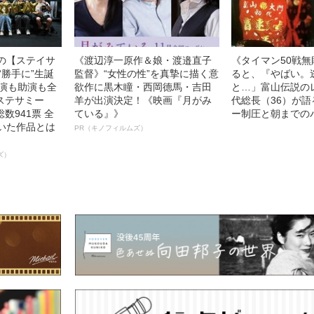
中の【ステイサ
《渡辺淳一原作＆娘・渡邉直子
《タイマン50戦
“勝手に”生誕
監督》“女性の性”を真摯に描く意
ると、『やばい。
主演も助演も全
欲作に黒木瞳・西岡德馬・吉田
と…」富山伝説の
ステサミー
羊が出演決定！《映画『月がみ
代総長（36）が
数941票 全
ている』》
ー制圧と朝までの
輝いた作品とは
PR（キノフィルムズ）
ズ）