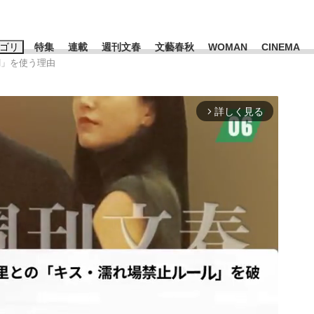
ゴリ
特集
連載
週刊文春
文藝春秋
WOMAN
CINEMA
網」を使う理由
キーワード入力
ス
エンタメ
ライフ
ビジネス
詳しく見る
arrow_forward_ios
ーワードタグ一覧
山凌輝
#高市早苗
#後藤真希
#森岡毅
#城彰二
#内田有紀
観る将棋、読
#亀和田武
て明かした日本代表監督に...
「最悪の空気のまま解散」W