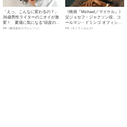
「えっ、こんなに変わるの？」
《映画『Michael／マイケル』》
36歳男性ライターのニオイが激
父ジョセフ・ジャクソン役、コ
変！ 夏場に気になる“頭皮のニ
ールマン・ドミンゴ オフィシャ
オイ”や“ベタつき”を解消す
ルインタビュー“観客を魅了した
PR（株式会社スヴェンソン）
PR（キノフィルムズ）
る、“ウィッグのスペシャリス
名優、複雑な父親像への想いを
ト”が生み出した徹底ケアとは
語る”《日本興収70億円突破》