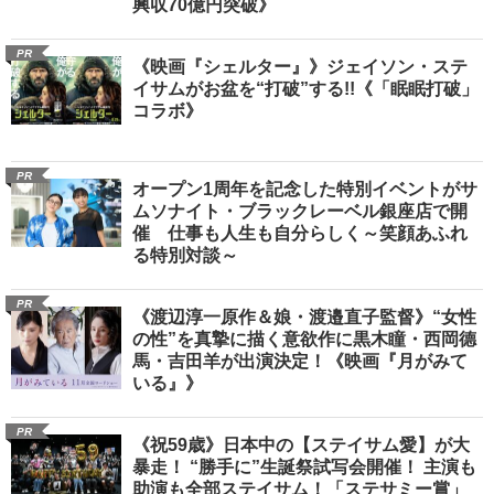
興収70億円突破》
PR
《映画『シェルター』》ジェイソン・ステ
イサムがお盆を“打破”する!!《「眠眠打破」
コラボ》
PR
オープン1周年を記念した特別イベントがサ
ムソナイト・ブラックレーベル銀座店で開
催 仕事も人生も自分らしく～笑顔あふれ
る特別対談～
PR
《渡辺淳一原作＆娘・渡邉直子監督》“女性
の性”を真摯に描く意欲作に黒木瞳・西岡德
馬・吉田羊が出演決定！《映画『月がみて
いる』》
PR
《祝59歳》日本中の【ステイサム愛】が大
暴走！ “勝手に”生誕祭試写会開催！ 主演も
助演も全部ステイサム！「ステサミー賞」