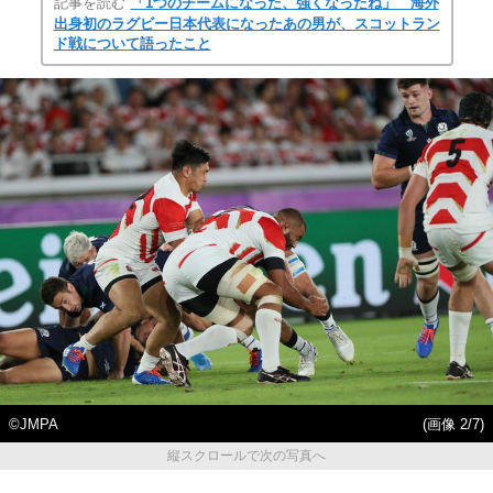
記事を読む
「1つのチームになった、強くなったね」 海外
出身初のラグビー日本代表になったあの男が、スコットラン
ド戦について語ったこと
©JMPA
(画像 2/7)
縦スクロールで次の写真へ