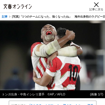
記事に戻る
記事
[写真]「1つのチームになった、強くなったね」 海外出身初のラグビー
トンガ出身・中島イシレリ選手 ©AP／AFLO
(画像 1/7)