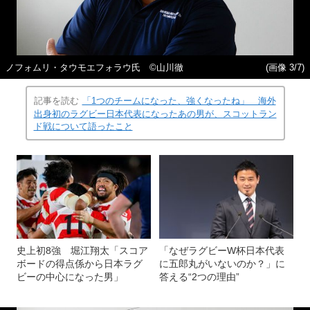
ノフォムリ・タウモエフォラウ氏 ©山川徹
(画像 3/7)
記事を読む
「1つのチームになった、強くなったね」 海外
出身初のラグビー日本代表になったあの男が、スコットラン
ド戦について語ったこと
史上初8強 堀江翔太「スコア
「なぜラグビーW杯日本代表
ボードの得点係から日本ラグ
に五郎丸がいないのか？」に
ビーの中心になった男」
答える“2つの理由”