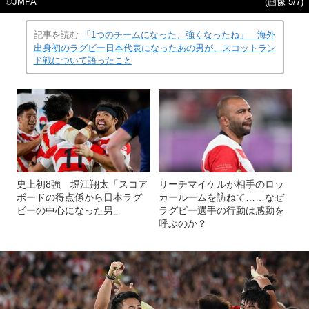
©JMPA
(画像 5/7)
記事を読む
「1つのチームになった、強くなったね」 海外
出身初のラグビー日本代表になったあの男が、スコットラン
ド戦について語ったこと
史上初8強 堀江翔太「スコア
リーチマイケルが相手のロッ
ボードの得点係から日本ラグ
カールームを訪ねて……なぜ
ビーの中心になった男」
ラグビー選手の行動は感動を
呼ぶのか？