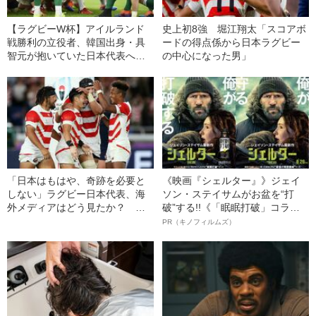
【ラグビーW杯】アイルランド
史上初8強 堀江翔太「スコアボ
戦勝利の立役者、韓国出身・具
ードの得点係から日本ラグビー
智元が抱いていた日本代表への
の中心になった男」
憧れ
「日本はもはや、奇跡を必要と
《映画『シェルター』》ジェイ
しない」ラグビー日本代表、海
ソン・ステイサムがお盆を“打
外メディアはどう見たか？ そ
破”する!!《「眠眠打破」コラ
して南アが警戒する“3人”とは
ボ》
PR（キノフィルムズ）