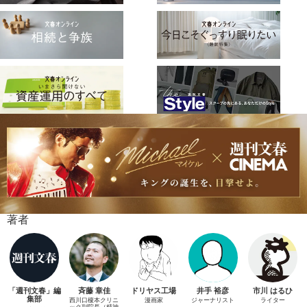
著者
「週刊文春」編
斉藤 章佳
ドリヤス工場
井手 裕彦
市川 はるひ
集部
西川口榎本クリニ
漫画家
ジャーナリスト
ライター
ック副院長（精神