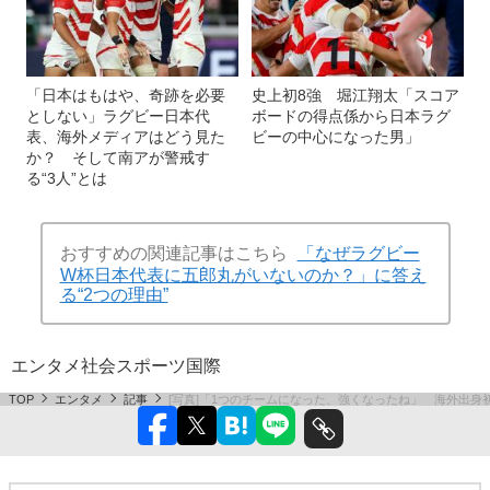
「日本はもはや、奇跡を必要
史上初8強 堀江翔太「スコア
としない」ラグビー日本代
ボードの得点係から日本ラグ
表、海外メディアはどう見た
ビーの中心になった男」
か？ そして南アが警戒す
る“3人”とは
おすすめの関連記事はこちら
「なぜラグビー
W杯日本代表に五郎丸がいないのか？」に答え
る“2つの理由”
エンタメ
社会
スポーツ
国際
TOP
エンタメ
記事
[写真]「1つのチームになった、強くなったね」 海外出