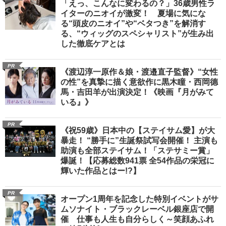
「えっ、こんなに変わるの？」36歳男性ラ
イターのニオイが激変！ 夏場に気にな
る“頭皮のニオイ”や“ベタつき”を解消す
る、“ウィッグのスペシャリスト”が生み出
した徹底ケアとは
PR
《渡辺淳一原作＆娘・渡邉直子監督》“女性
の性”を真摯に描く意欲作に黒木瞳・西岡德
馬・吉田羊が出演決定！《映画『月がみて
いる』》
PR
《祝59歳》日本中の【ステイサム愛】が大
暴走！ “勝手に”生誕祭試写会開催！ 主演も
助演も全部ステイサム！「ステサミー賞」
爆誕！【応募総数941票 全54作品の栄冠に
輝いた作品とはー!?】
PR
オープン1周年を記念した特別イベントがサ
ムソナイト・ブラックレーベル銀座店で開
催 仕事も人生も自分らしく～笑顔あふれ