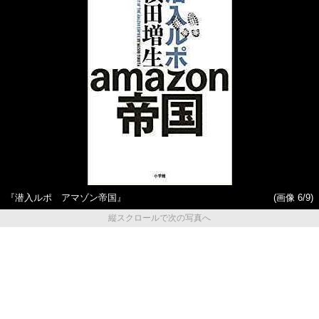
『潜入ルポ アマゾン帝国』
(画像 6/9)
縦スクロールで次の写真へ