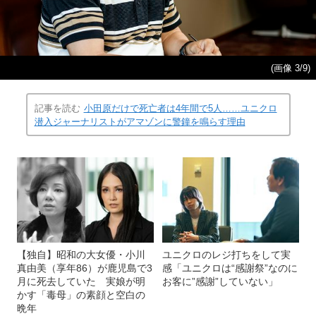
(画像 3/9)
記事を読む
小田原だけで死亡者は4年間で5人……ユニクロ
潜入ジャーナリストがアマゾンに警鐘を鳴らす理由
【独自】昭和の大女優・小川
ユニクロのレジ打ちをして実
真由美（享年86）が鹿児島で3
感「ユニクロは“感謝祭”なのに
月に死去していた 実娘が明
お客に”感謝”していない」
かす「毒母」の素顔と空白の
晩年