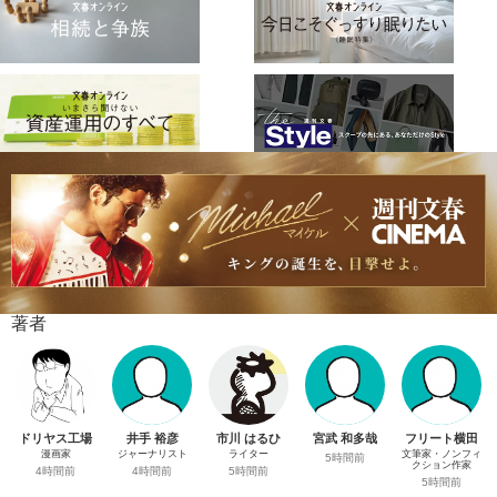
著者
ドリヤス工場
井手 裕彦
市川 はるひ
宮武 和多哉
フリート横田
漫画家
ジャーナリスト
ライター
文筆家・ノンフィ
5時間前
クション作家
4時間前
4時間前
5時間前
5時間前