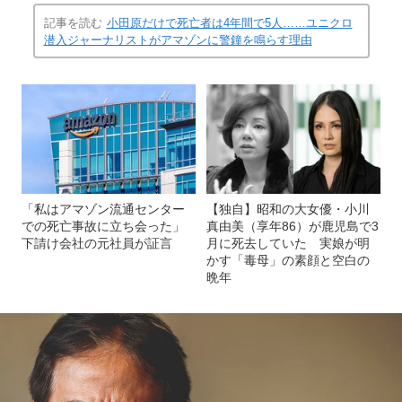
記事を読む
小田原だけで死亡者は4年間で5人……ユニクロ
潜入ジャーナリストがアマゾンに警鐘を鳴らす理由
「私はアマゾン流通センター
【独自】昭和の大女優・小川
での死亡事故に立ち会った」
真由美（享年86）が鹿児島で3
下請け会社の元社員が証言
月に死去していた 実娘が明
かす「毒母」の素顔と空白の
晩年