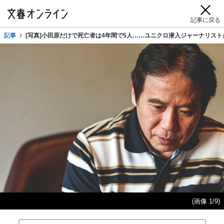
記事に戻る
記事
[写真]小田原だけで死亡者は4年間で5人……ユニクロ潜入ジャーナリス
(画像 1/9)