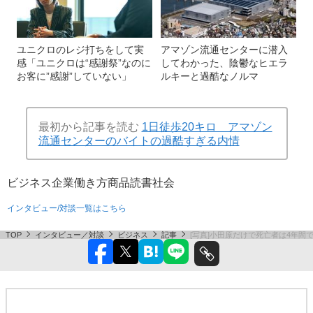
ユニクロのレジ打ちをして実
アマゾン流通センターに潜入
感「ユニクロは“感謝祭”なのに
してわかった、陰鬱なヒエラ
お客に”感謝”していない」
ルキーと過酷なノルマ
最初から記事を読む
1日徒歩20キロ アマゾン
流通センターのバイトの過酷すぎる内情
ビジネス
企業
働き方
商品
読書
社会
インタビュー/対談一覧はこちら
TOP
インタビュー／対談
ビジネス
記事
[写真]小田原だけで死亡者は4年