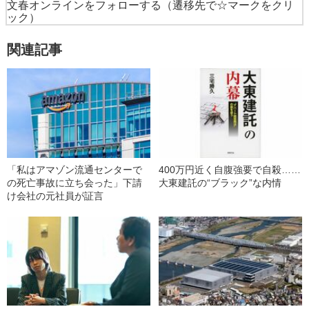
文春オンラインをフォローする
（遷移先で☆マークをクリ
ック）
関連記事
「私はアマゾン流通センターで
400万円近く自腹強要で自殺……
の死亡事故に立ち会った」下請
大東建託の“ブラック”な内情
け会社の元社員が証言