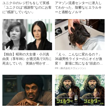
ユニクロのレジ打ちをして実感
アマゾン流通センターに潜入し
「ユニクロは“感謝祭”なのにお客
てわかった、陰鬱なヒエラルキ
に”感謝”していない」
ーと過酷なノルマ
【独自】昭和の大女優・小川真
「えっ、こんなに変わるの？」
由美（享年86）が鹿児島で3月に
36歳男性ライターのニオイが激
死去していた 実娘が明かす
変！ 夏場に気になる“頭皮のニ
「毒母」の素顔と空白の晩年
オイ”や“ベタつき”を解消す
PR（株式会社スヴェンソン）
る、“ウィッグのスペシャリス
ト”が生み出した徹底ケアとは