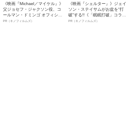
《映画『Michael／マイケル』》
《映画『シェルター』》ジェイ
父ジョセフ・ジャクソン役、コ
ソン・ステイサムがお盆を“打
ールマン・ドミンゴ オフィシャ
破”する!!《「眠眠打破」コラ
ルインタビュー“観客を魅了した
ボ》
PR（キノフィルムズ）
PR（キノフィルムズ）
名優、複雑な父親像への想いを
語る”《日本興収70億円突破》