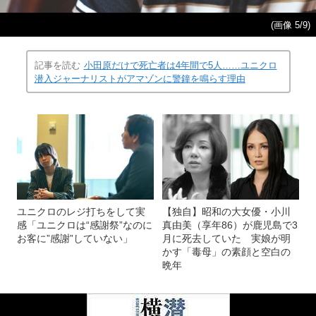
(画像 5/9)
記事を読む
小田原だけで死亡者は4年間で5人……ユニクロ
潜入ジャーナリストがアマゾンに警鐘を鳴らす理由
ユニクロのレジ打ちをして実
【独自】昭和の大女優・小川
感「ユニクロは“感謝祭”なのに
真由美（享年86）が鹿児島で3
お客に”感謝”していない」
月に死去していた 実娘が明
かす「毒母」の素顔と空白の
晩年