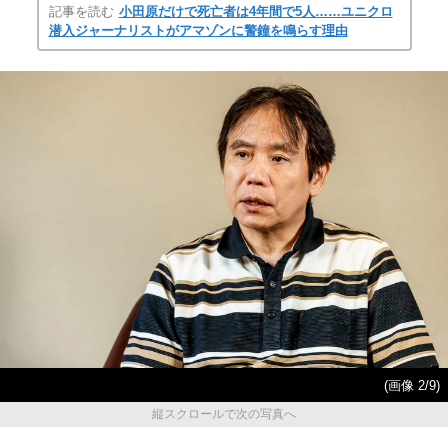
記事を読む
小田原だけで死亡者は4年間で5人……ユニクロ
潜入ジャーナリストがアマゾンに警鐘を鳴らす理由
(画像 2/9)
縦スクロールで次の写真へ