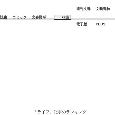
週刊文春
文藝春秋
読書
コミック
文春野球
検索
電子版
PLUS
インタビュー
読書
#松田聖子
む将棋
BC日本代表“敗戦”の真実 選手が明かす...
「ライフ」記事のランキング