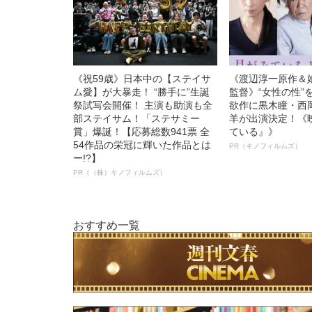
《祝59歳》日本中の【ステイサ
《渡辺淳一原作＆
ム愛】が大暴走！ “勝手に”生誕
監督》“女性の性”
祭試写会開催！ 主演も助演も全
欲作に黒木瞳・西
部ステイサム！「ステサミー
羊が出演決定！《
賞」爆誕！【応募総数941票 全
ている』》
54作品の栄冠に輝いた作品とは
PR（キノフィルムズ）
ー!?】
PR（（株）キノフィルムズ）
おすすめ一覧