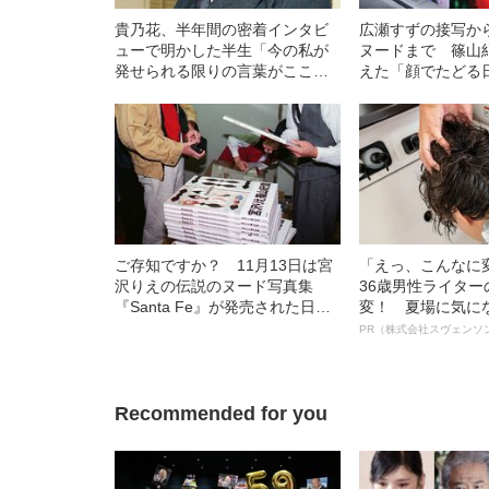
貴乃花、半年間の密着インタビ
広瀬すずの接写か
ューで明かした半生「今の私が
ヌードまで 篠山紀
発せられる限りの言葉がここに
えた「顔でたどる
ある」
ご存知ですか？ 11月13日は宮
「えっ、こんなに
沢りえの伝説のヌード写真集
36歳男性ライタ
『Santa Fe』が発売された日で
変！ 夏場に気に
す
オイ”や“ベタつき
PR（株式会社スヴェンソ
る、“ウィッグの
ト”が生み出した
Recommended for you