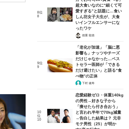
超大食いなのに“細くて可
愛すぎる”と話題に…食い
8位
8
しん坊女子大生が、大食
いインフルエンサーにな
ったワケ
徳重 龍徳
「老化が加速」「脳に悪
影響も」ナッツやチーズ
だけじゃなかった…ベス
9位
トセラー医師が「できる
9
だけ避けたい」と語る“食
べ物”の正体
下村 健寿
恋愛経験ゼロ・体重140kg
の男性→好きな子から
「痩せたら付き合おう」
10
と言われ半年で70kg減量
位
→告白した結果は？ 元非
10
モテ男性（25）が明か