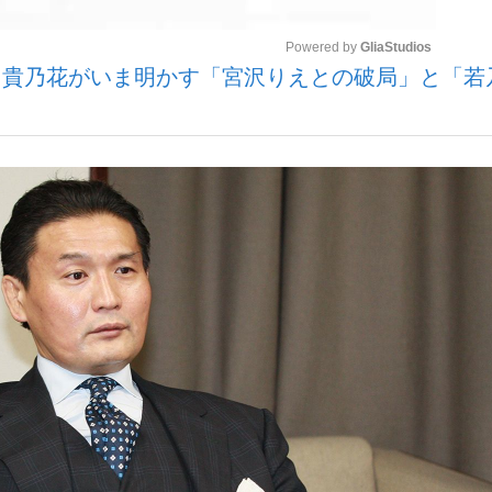
Powered by 
GliaStudios
」貴乃花がいま明かす「宮沢りえとの破局」と「若
いまさら聞け
Mute
手が証言した“NPB聞...
「クマが悪者扱いされているの
もっと見る
カー日本代表・森保一監督...