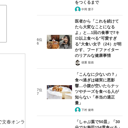
をつくるまで
中岡 愛子
医者から「これを続けて
たら大変なことになる
よ」と…1回の食事で7キ
ロ以上食べる“可愛すぎ
6位
6
る”大食い女子（24）が明
かす、フードファイター
のリアルな健康事情
徳重 龍徳
「こんなに少ないの？」
食べ過ぎは確実に悪影
響…小腹が空いたらナッ
7位
ツやチーズを食べる人が
7
知らない「本当の適正
量」
下村 健寿
で文春オンラ
「しゃぶ葉で50皿」「30
分でお寿司154貫食べる」