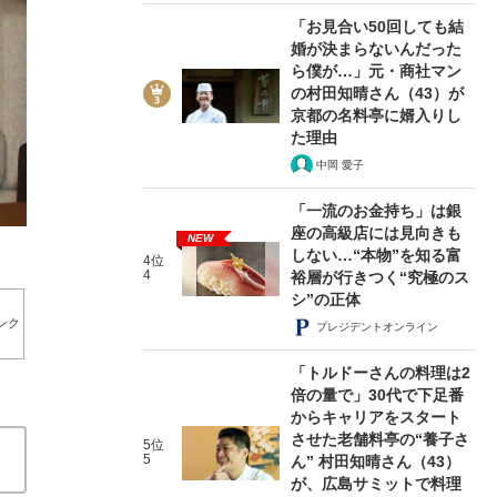
「お見合い50回しても結
婚が決まらないんだった
ら僕が…」元・商社マン
の村田知晴さん（43）が
京都の名料亭に婿入りし
た理由
3/10
中岡 愛子
「一流のお金持ち」は銀
座の高級店には見向きも
NEW
しない…“本物”を知る富
4位
4
裕層が行きつく“究極のス
シ”の正体
ンク
プレジデントオンライン
「トルドーさんの料理は2
倍の量で」30代で下足番
からキャリアをスタート
させた老舗料亭の“養子さ
5位
5
ん” 村田知晴さん（43）
が、広島サミットで料理