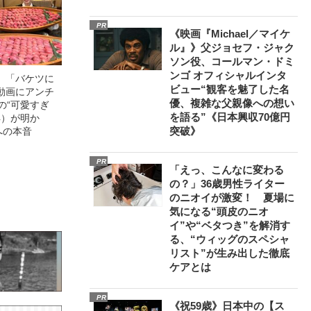
PR
《映画『Michael／マイケ
ル』》父ジョセフ・ジャク
ソン役、コールマン・ドミ
ンゴ オフィシャルインタ
」「バケツに
ビュー“観客を魅了した名
動画にアンチ
優、複雑な父親像への想い
の“可愛すぎ
を語る”《日本興収70億円
4）が明か
突破》
への本音
PR
「えっ、こんなに変わる
の？」36歳男性ライター
のニオイが激変！ 夏場に
気になる“頭皮のニオ
イ”や“ベタつき”を解消す
る、“ウィッグのスペシャ
リスト”が生み出した徹底
ケアとは
PR
《祝59歳》日本中の【ス