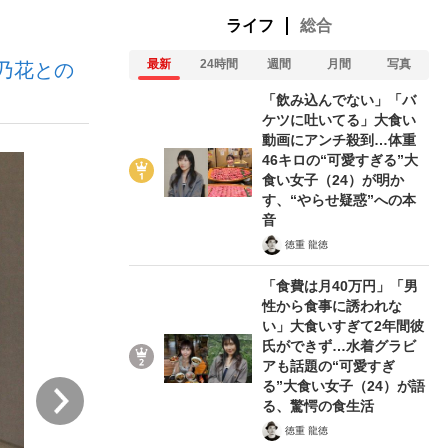
ライフ
総合
最新
24時間
週間
月間
写真
乃花との
ない資産運用のすべて
「飲み込んでない」「バ
ケツに吐いてる」大食い
動画にアンチ殺到…体重
46キロの“可愛すぎる”大
が悲しい」『北の国から』倉本聰氏（91...
食い女子（24）が明か
す、“やらせ疑惑”への本
音
徳重 龍徳
「食費は月40万円」「男
性から食事に誘われな
い」大食いすぎて2年間彼
氏ができず…水着グラビ
アも話題の“可愛すぎ
る”大食い女子（24）が語
次
る、驚愕の食生活
徳重 龍徳