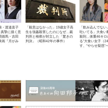
娘・渡邉直子
「殺意はなかった」19歳女子高
「飲み込んでない
を真摯に描く意
生を強姦殺害したのになぜ…裁
吐いてる」大食い
岡德馬・吉田
判所と検察が対立した「驚きの
殺到…体重46キロ
映画『月がみ
判決」（昭和42年の事件）
る”大食い女子（2
す、“やらせ疑惑”