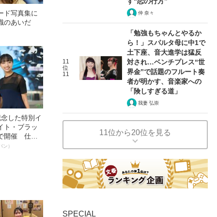
す“恋の行方”
ード写真集に
仲 奈々
識のあいだ
「勉強もちゃんとやるか
ら！」スパルタ母に中1で
土下座、音大進学は猛反
11
対され…ベンチプレス“世
位
界金”で話題のフルート奏
11
者が明かす、音楽家への
「険しすぎる道」
我妻 弘崇
記念した特別イ
イト・ブラッ
11位から20位を見る
で開催 仕事
く～笑顔あふ
パン）
SPECIAL