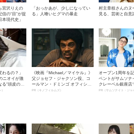
ら宮沢りえの
「おっかあが、少しになってい
村主章枝さんのヌ
信の“目”が捉
る」人喰いヒグマの暴走
見る、芸術と自意
日本現代史」
変わるの？」
《映画『Michael／マイケル』》
オープン1周年を
ーのニオイが激
父ジョセフ・ジャクソン役、コ
ベントがサムソナ
なる“頭皮のニ
ールマン・ドミンゴ オフィシャ
クレーベル銀座店
”を解消す
ルインタビュー“観客を魅了した
も人生も自分らし
ン）
PR（キノフィルムズ）
PR（サムソナイト・ジャ
スペシャリス
名優、複雑な父親像への想いを
れる特別対談～
徹底ケアとは
語る”《日本興収70億円突破》