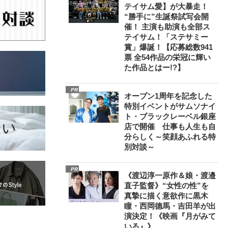
テイサム愛】が大暴走！
“勝手に”生誕祭試写会開
催！ 主演も助演も全部ス
テイサム！「ステサミー
賞」爆誕！【応募総数941
票 全54作品の栄冠に輝い
た作品とはー!?】
PR
オープン1周年を記念した
特別イベントがサムソナイ
ト・ブラックレーベル銀座
店で開催 仕事も人生も自
分らしく～笑顔あふれる特
別対談～
PR
《渡辺淳一原作＆娘・渡邉
直子監督》“女性の性”を
真摯に描く意欲作に黒木
瞳・西岡德馬・吉田羊が出
演決定！《映画『月がみて
いる』》