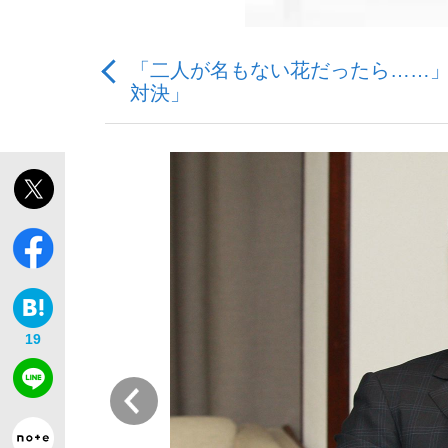
「二人が名もない花だったら……
対決」
「敗因分析は一切聞かれなかった」侍ジャパン選
キングの誕生を、目撃せよ。
the Style
19
前
「目標達成できなかったからと言って…」サッ