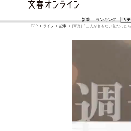
新着
ランキング
カテ
TOP
ライフ
記事
[写真]「二人が名もない花だっ
スクープ
ニュー
おすすめのキ
#藤田晋
#三
#玉木雄一郎
「90%は失敗する。でも…」本田圭佑が初め
終戦から81年