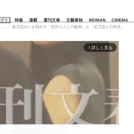
ゴリ
特集
連載
週刊文春
文藝春秋
WOMAN
CINEMA
たら……」貴乃花がいま明かす「宮沢りえとの破局」と「若乃花との対決」
キーワード入力
ス
エンタメ
ライフ
ビジネス
詳しく見る
arrow_forward_ios
ーワードタグ一覧
山凌輝
#高市早苗
#後藤真希
#森岡毅
#城彰二
#内田有紀
観る将棋、読
#亀和田武
て明かした日本代表監督に...
「最悪の空気のまま解散」W