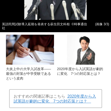
英語民間試験導入延期を発表する萩生田文科相 ©時事通信
(画像 3/3)
社
大炎上中の大学入試改革――
2020年度から入試英語が劇的
最強の対策が中学受験である
に変化 7つの対応策とは？
という皮肉
おすすめの関連記事はこちら
2020年度から入
試英語が劇的に変化 7つの対応策とは？