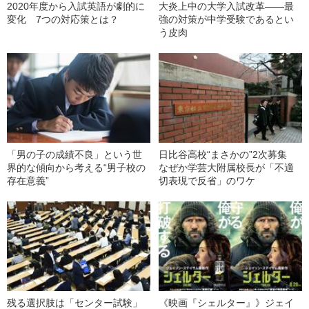
2020年度から入試英語が劇的に
大炎上中の大学入試改革――最
変化 7つの対応策とは？
強の対策が中学受験であるとい
う皮肉
「男の子の成績不良」という世
日比谷高校“まさかの”2次募集
界的な傾向から考える“男子校の
なぜか学芸大附属校長が「不適
存在意義”
切表現で反省」のワケ
残る選択肢は「センター試験」
《映画『シェルター』》ジェイ