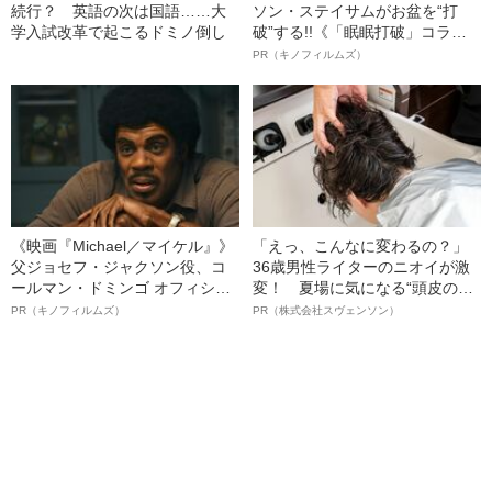
続行？ 英語の次は国語……大
ソン・ステイサムがお盆を“打
学入試改革で起こるドミノ倒し
破”する!!《「眠眠打破」コラ
ボ》
PR（キノフィルムズ）
《映画『Michael／マイケル』》
「えっ、こんなに変わるの？」
父ジョセフ・ジャクソン役、コ
36歳男性ライターのニオイが激
ールマン・ドミンゴ オフィシャ
変！ 夏場に気になる“頭皮のニ
ルインタビュー“観客を魅了した
オイ”や“ベタつき”を解消す
PR（キノフィルムズ）
PR（株式会社スヴェンソン）
名優、複雑な父親像への想いを
る、“ウィッグのスペシャリス
語る”《日本興収70億円突破》
ト”が生み出した徹底ケアとは