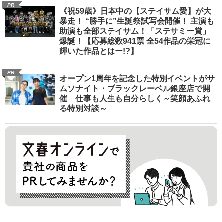
PR
《祝59歳》日本中の【ステイサム愛】が大
暴走！ “勝手に”生誕祭試写会開催！ 主演も
助演も全部ステイサム！「ステサミー賞」
爆誕！【応募総数941票 全54作品の栄冠に
輝いた作品とはー!?】
PR
オープン1周年を記念した特別イベントがサ
ムソナイト・ブラックレーベル銀座店で開
催 仕事も人生も自分らしく～笑顔あふれ
る特別対談～