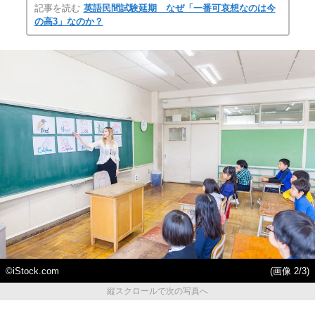
記事を読む
英語民間試験延期 なぜ「一番可哀想なのは今
の高3」なのか？
©iStock.com
(画像 2/3)
縦スクロールで次の写真へ