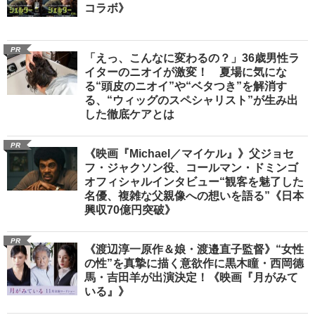
コラボ》
PR
「えっ、こんなに変わるの？」36歳男性ラ
イターのニオイが激変！ 夏場に気にな
る“頭皮のニオイ”や“ベタつき”を解消す
る、“ウィッグのスペシャリスト”が生み出
した徹底ケアとは
PR
《映画『Michael／マイケル』》父ジョセ
フ・ジャクソン役、コールマン・ドミンゴ
オフィシャルインタビュー“観客を魅了した
名優、複雑な父親像への想いを語る”《日本
興収70億円突破》
PR
《渡辺淳一原作＆娘・渡邉直子監督》“女性
の性”を真摯に描く意欲作に黒木瞳・西岡德
馬・吉田羊が出演決定！《映画『月がみて
いる』》