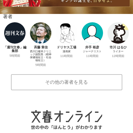
著者
「週刊文春」編
斉藤 章佳
ドリヤス工場
井手 裕彦
市川 はるひ
集部
西川口榎本クリニ
漫画家
ジャーナリスト
ライター
ック副院長（精神
5時間前
11時間前
11時間前
12時間前
保健福祉士・社会
福祉士）
5時間前
その他の著者を見る