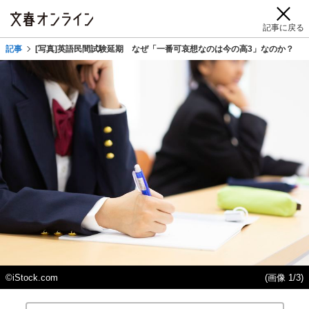
記事に戻る
記事
[写真]英語民間試験延期 なぜ「一番可哀想なのは今の高3」なのか？
©iStock.com
(画像 1/3)