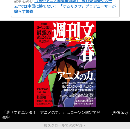
記事を読む
【日中アニメ産業最前線】“製作委員会システ
ム”では中国に勝てない！ 『ケムリクサ』プロデューサーが
鳴らす警鐘
『週刊文春エンタ！ アニメの力。』はローソン限定で発
(画像 2/5)
売中
縦スクロールで次の写真へ