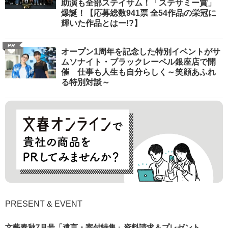
助演も全部ステイサム！「ステサミー賞」
爆誕！【応募総数941票 全54作品の栄冠に
輝いた作品とはー!?】
PR
オープン1周年を記念した特別イベントがサ
ムソナイト・ブラックレーベル銀座店で開
催 仕事も人生も自分らしく～笑顔あふれ
る特別対談～
PRESENT & EVENT
文藝春秋7月号「遺言・寄付特集」資料請求＆プレゼント