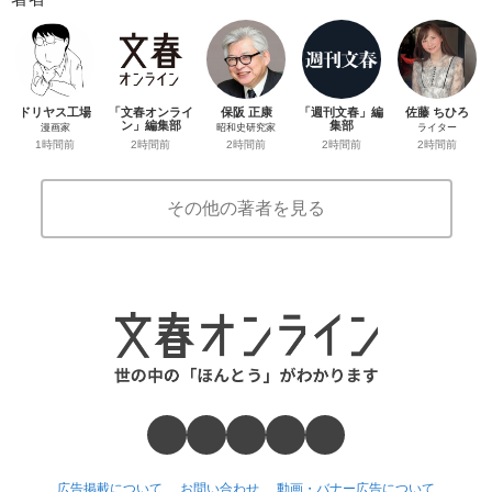
ドリヤス工場
「文春オンライ
保阪 正康
「週刊文春」編
佐藤 ちひろ
ン」編集部
集部
漫画家
昭和史研究家
ライター
2時間前
2時間前
1時間前
2時間前
2時間前
その他の著者を見る
広告掲載について
お問い合わせ
動画・バナー広告について