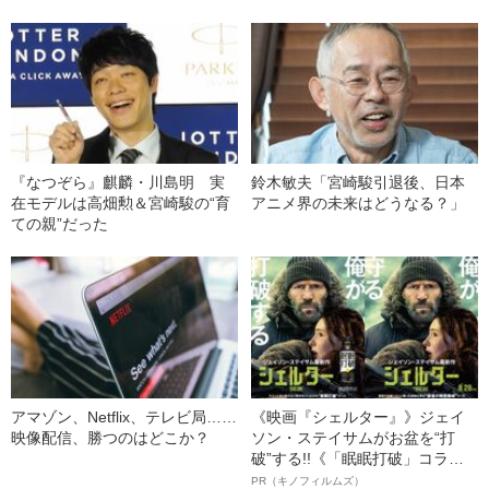
若者が日本アニメから離れ始め
た」
『なつぞら』麒麟・川島明 実
鈴木敏夫「宮崎駿引退後、日本
在モデルは高畑勲＆宮崎駿の“育
アニメ界の未来はどうなる？」
ての親”だった
アマゾン、Netflix、テレビ局……
《映画『シェルター』》ジェイ
映像配信、勝つのはどこか？
ソン・ステイサムがお盆を“打
破”する!!《「眠眠打破」コラ
ボ》
PR（キノフィルムズ）