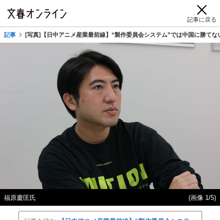
記事に戻る
記事
[写真]【日中アニメ産業最前線】“製作委員会システム”では中国に勝て
福原慶匡氏
(画像 1/5)