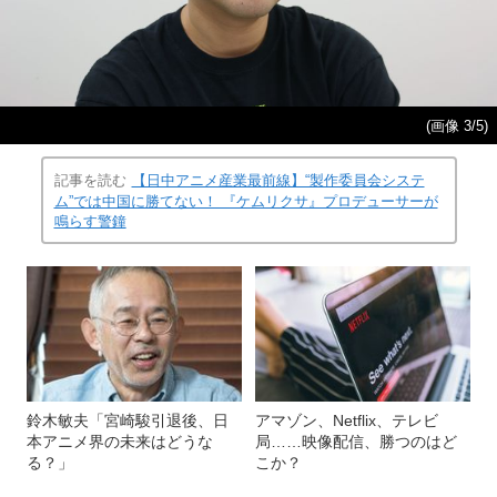
(画像 3/5)
記事を読む
【日中アニメ産業最前線】“製作委員会システ
ム”では中国に勝てない！ 『ケムリクサ』プロデューサーが
鳴らす警鐘
鈴木敏夫「宮崎駿引退後、日
アマゾン、Netflix、テレビ
本アニメ界の未来はどうな
局……映像配信、勝つのはど
る？」
こか？