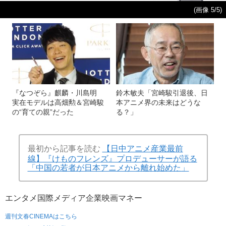
(画像 5/5)
『なつぞら』麒麟・川島明
鈴木敏夫「宮崎駿引退後、日
実在モデルは高畑勲＆宮崎駿
本アニメ界の未来はどうな
の“育ての親”だった
る？」
最初から記事を読む
【日中アニメ産業最前
線】『けものフレンズ』プロデューサーが語る
「中国の若者が日本アニメから離れ始めた」
エンタメ
国際
メディア
企業
映画
マネー
週刊文春CINEMAはこちら