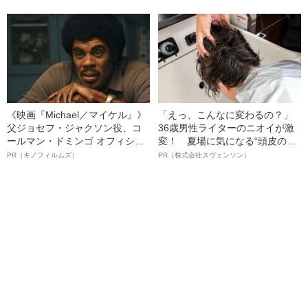
《映画『Michael／マイケル』》
「えっ、こんなに変わるの？」
父ジョセフ・ジャクソン役、コ
36歳男性ライターのニオイが激
ールマン・ドミンゴ オフィシャ
変！ 夏場に気になる“頭皮のニ
ルインタビュー“観客を魅了した
オイ”や“ベタつき”を解消す
PR（キノフィルムズ）
PR（株式会社スヴェンソン）
名優、複雑な父親像への想いを
る、“ウィッグのスペシャリス
語る”《日本興収70億円突破》
ト”が生み出した徹底ケアとは