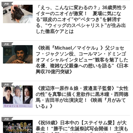
PR
「えっ、こんなに変わるの？」36歳男性ラ
イターのニオイが激変！ 夏場に気にな
る“頭皮のニオイ”や“ベタつき”を解消す
る、“ウィッグのスペシャリスト”が生み出
した徹底ケアとは
PR
《映画『Michael／マイケル』》父ジョセ
フ・ジャクソン役、コールマン・ドミンゴ
オフィシャルインタビュー“観客を魅了した
名優、複雑な父親像への想いを語る”《日本
興収70億円突破》
PR
《渡辺淳一原作＆娘・渡邉直子監督》“女性
の性”を真摯に描く意欲作に黒木瞳・西岡德
馬・吉田羊が出演決定！《映画『月がみて
いる』》
PR
《祝59歳》日本中の【ステイサム愛】が大
暴走！ “勝手に”生誕祭試写会開催！ 主演も