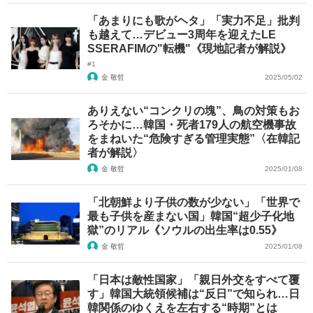
「あまりにも歌がヘタ」「実力不足」批判
も越えて…デビュー3周年を迎えたLE
SSERAFIMの"転機"《現地記者が解説》
#1
金 敬哲
2025/05/02
ありえない“コンクリの塊”、鳥の対策もお
ろそかに…韓国・死者179人の航空機事故
をまねいた“危険すぎる管理実態”〈在韓記
者が解説〉
金 敬哲
2025/01/08
「北朝鮮より子供の数が少ない」「世界で
最も子供を産まない国」韓国“超少子化地
獄”のリアル《ソウルの出生率は0.55》
金 敬哲
2025/01/08
「日本は敵性国家」「親日外交をすべて覆
す」韓国大統領候補は“反日”で知られ…日
韓関係のゆくえを左右する“時期”とは