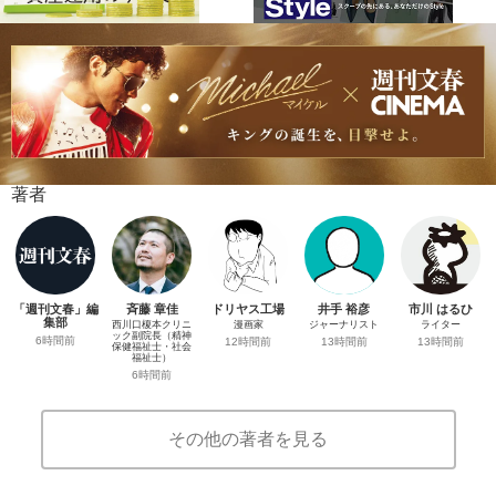
著者
「週刊文春」編
斉藤 章佳
ドリヤス工場
井手 裕彦
市川 はるひ
集部
西川口榎本クリニ
漫画家
ジャーナリスト
ライター
ック副院長（精神
6時間前
12時間前
13時間前
13時間前
保健福祉士・社会
福祉士）
6時間前
その他の著者を見る