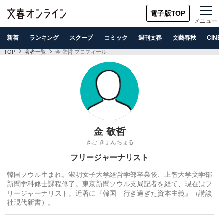
電子版TOP
メニュー
新着
ランキング
スクープ
コミック
週刊文春
文藝春秋
CIN
TOP
著者一覧
金 敬哲 プロフィール
金 敬哲
きむ きょんちょる
フリージャーナリスト
韓国ソウル生まれ。淑明女子大学経営学部卒業後、上智大学文学部
新聞学科修士課程修了。東京新聞ソウル支局記者を経て、現在はフ
リージャーナリスト。近著に『韓国 行き過ぎた資本主義』（講談
社現代新書）。