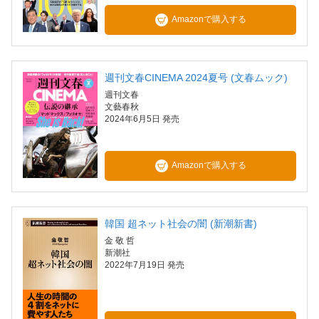
Amazonで購入する
週刊文春CINEMA 2024夏号 (文春ムック)
週刊文春
文藝春秋
2024年6月5日 発売
Amazonで購入する
韓国 超ネット社会の闇 (新潮新書)
金 敬 哲
新潮社
2022年7月19日 発売