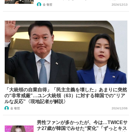
金 敬哲
2024/12/13
「大統領の自業自得」「民主主義を壊した」あまりに突然
の“非常戒厳”…ユン大統領（63）に対する韓国での“リア
ルな反応”〈現地記者が解説〉
金 敬哲
2024/12/06
男性ファンが多かったが、今は…TWICEサ
ナ27歳が韓国でみせた“変化”「ずっとキス