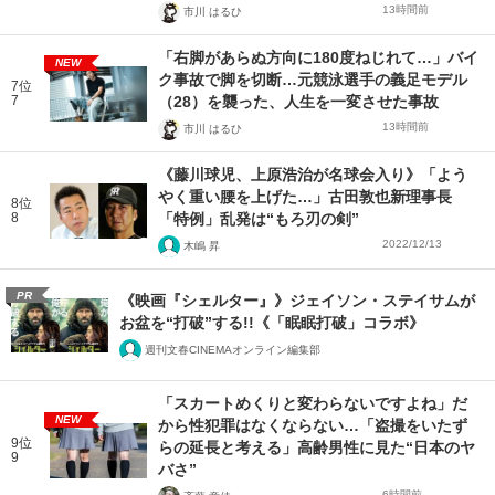
13時間前
市川 はるひ
「右脚があらぬ方向に180度ねじれて…」バイ
NEW
ク事故で脚を切断…元競泳選手の義足モデル
7位
7
（28）を襲った、人生を一変させた事故
13時間前
市川 はるひ
《藤川球児、上原浩治が名球会入り》「よう
やく重い腰を上げた…」古田敦也新理事長
8位
8
「特例」乱発は“もろ刃の剣”
2022/12/13
木嶋 昇
PR
《映画『シェルター』》ジェイソン・ステイサムが
お盆を“打破”する!!《「眠眠打破」コラボ》
週刊文春CINEMAオンライン編集部
「スカートめくりと変わらないですよね」だ
NEW
から性犯罪はなくならない…「盗撮をいたず
9位
らの延長と考える」高齢男性に見た“日本のヤ
9
バさ”
6時間前