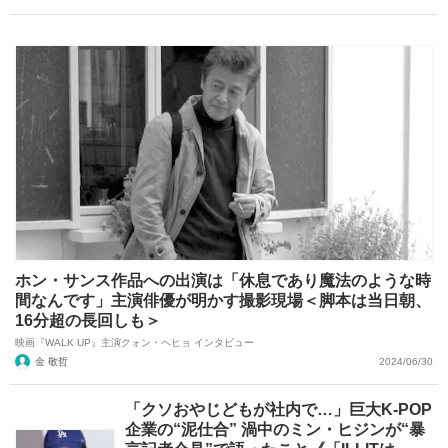
ホン・サンス作品への出演は「休息であり魔法のような時
間なんです」主演俳優が明かす撮影現場＜脚本は当日朝、
16分超の長回しも＞
映画『WALK UP』主演クォン・ヘヒョ インタビュー
金 敬哲
2024/06/30
「クソおやじどもが社内で…」巨大K-POP
企業の“泥仕合” 渦中のミン・ヒジンが“暴