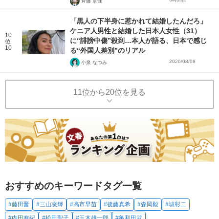
斉藤 章佳
「黒人の下半身に惹かれて結婚したんだろ」
ケニア人男性と結婚した日本人女性（31）
10
に“誹謗中傷”殺到…本人が語る、日本で感じ
位
10
る“外国人差別”のリアル
2026/08/08
小泉 なつみ
11位から20位を見る
おすすめのキーワードタグ一覧
#藤田晋
#三山凌輝
#高市早苗
#後藤真希
#森岡毅
#城彰二
#内田有紀
#松田聖子
#玉木雄一郎
#亀和田武