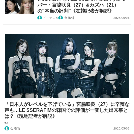
バー・宮脇咲良（27）&カズハ（21）
の“本当の評判”《在韓記者が解説》
イ・テジュ
金 敬哲
2025/05/04
「日本人がレベルを下げている」宮脇咲良（27）に辛辣な
声も…LE SSERAFIMの韓国での評価が一変した出来事と
は？《現地記者が解説》
#2
金 敬哲
2025/05/02