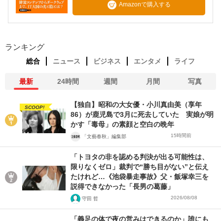
Amazonで購入する
ランキング
総合
ニュース
ビジネス
エンタメ
ライフ
最新
24時間
週間
月間
写真
【独自】昭和の大女優・小川真由美（享年
SCOOP!
86）が鹿児島で3月に死去していた 実娘が明
かす「毒母」の素顔と空白の晩年
15時間前
「文藝春秋」編集部
「トヨタの非を認める判決が出る可能性は、
限りなくゼロ」裁判で“勝ち目がない”と伝え
たけれど…《池袋暴走事故》父・飯塚幸三を
説得できなかった「長男の葛藤」
2026/08/08
守田 哲
「義足の体で夜の営みはできるのか」誰にも