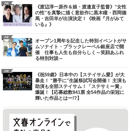
PR
《渡辺淳一原作＆娘・渡邉直子監督》“女性
の性”を真摯に描く意欲作に黒木瞳・西岡德
馬・吉田羊が出演決定！《映画『月がみて
いる』》
PR
オープン1周年を記念した特別イベントがサ
ムソナイト・ブラックレーベル銀座店で開
催 仕事も人生も自分らしく～笑顔あふれ
る特別対談～
PR
《祝59歳》日本中の【ステイサム愛】が大
暴走！ “勝手に”生誕祭試写会開催！ 主演も
助演も全部ステイサム！「ステサミー賞」
爆誕！【応募総数941票 全54作品の栄冠に
輝いた作品とはー!?】