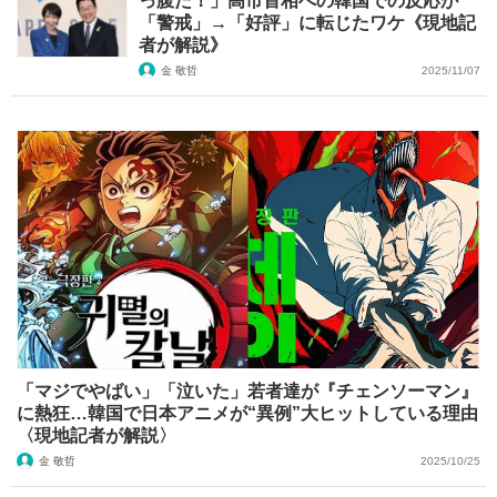
っ腹だ！」高市首相への韓国での反応が
「警戒」→「好評」に転じたワケ《現地記
者が解説》
金 敬哲
2025/11/07
「マジでやばい」「泣いた」若者達が『チェンソーマン』
に熱狂…韓国で日本アニメが“異例”大ヒットしている理由
〈現地記者が解説〉
金 敬哲
2025/10/25