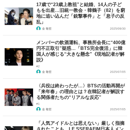
17歳で“23歳上教祖”と結婚、14人の子ど
もを出産…旧統一教会・韓鶴子（82）を窮
地に追い込んだ「銃撃事件」と「息子の反
乱」
金 敬哲
2025/09/30
メンバーの飲酒運転、事務所会長に“400億
円不正取引”疑惑…「BTS完全復活」に韓
国人が感じる“大きな懸念”《現地記者が解
説》
#2
金 敬哲
2025/07/05
〈兵役は終わったが…〉BTSの活動再開が
「来年春」の理由とは？在韓記者が解説す
る関係者たちの“リアルな反応”
#1
金 敬哲
2025/07/05
「人気アイドルとは思えない」厳しく指摘
されたことも…LE SSERAFIM日本人メン