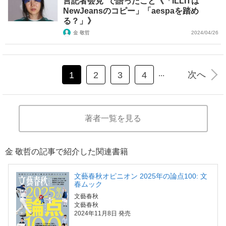
言記者会見”で語ったこと《「ILLITは
NewJeansのコピー」「aespaを踏め
る？」》
金 敬哲
2024/04/26
...
次へ
1
2
3
4
著者一覧を見る
金 敬哲の記事で紹介した関連書籍
文藝春秋オピニオン 2025年の論点100: 文
春ムック
文藝春秋
文藝春秋
2024年11月8日 発売