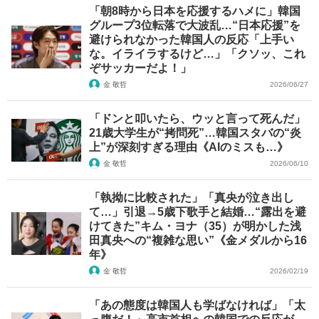
「朝8時から日本を応援するハメに」韓国
グループ3位転落で大波乱…“日本応援”を
避けられなかった韓国人の反応「上手い
な。イライラするけど…」「クソッ、これ
ぞサッカーだよ！」
金 敬哲
2026/06/27
「ドンと叩いたら、ウッと言って死んだ」
21歳大学生が“拷問死”…韓国スタバの“炎
上”が深刻すぎる理由《AIのミスも…》
金 敬哲
2026/06/10
「執拗に比較された」「真央が泣き出し
て…」引退→5歳下歌手と結婚…“露出を避
けてきた”キム・ヨナ（35）が明かした浅
田真央への“複雑な思い”《金メダルから16
年》
金 敬哲
2026/02/19
「あの態度は韓国人も学ばなければ」「太