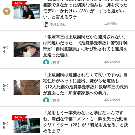
NEW
相談できなかった切実な悩みも…脚を失った
モデル・かわけい（28）が「ずっと運がい
い」と言えるワケ
13時間前
市川 はるひ
「飯塚幸三は上級国民だから逮捕されない」
は間違いだった…《池袋暴走事故》警視庁幹
4位
部が「自民党議員」に呼び出されても逮捕を
4
見送った理由
2026/08/08
守田 哲
「上級国民は逮捕されなくて良いですね」自
宅住所がネットに流出、嫌がらせ電話も…
5位
《12人死傷の池袋暴走事故》飯塚幸三の長男
5
が直面した「加害者家族への暴力」
2026/08/08
守田 哲
「足をもう一本失わないと学ばないんです
NEW
ね」痛烈な中傷コメントも…脚を失った動画
6位
クリエイター（28）が「義足を見せる」と決
6
めるまで