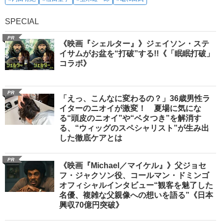
SPECIAL
PR
《映画『シェルター』》ジェイソン・ステ
イサムがお盆を“打破”する!!《「眠眠打破」
コラボ》
PR
「えっ、こんなに変わるの？」36歳男性ラ
イターのニオイが激変！ 夏場に気にな
る“頭皮のニオイ”や“ベタつき”を解消す
る、“ウィッグのスペシャリスト”が生み出
した徹底ケアとは
PR
《映画『Michael／マイケル』》父ジョセ
フ・ジャクソン役、コールマン・ドミンゴ
オフィシャルインタビュー“観客を魅了した
名優、複雑な父親像への想いを語る”《日本
興収70億円突破》