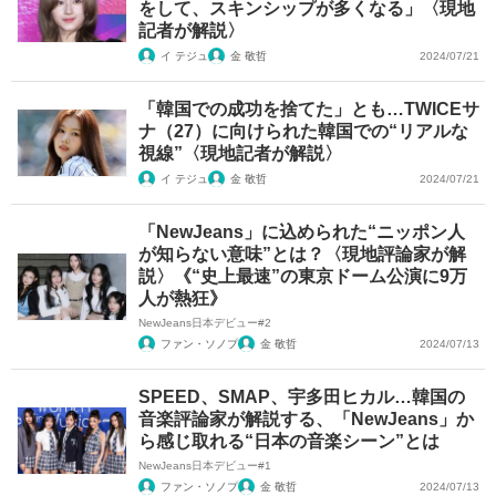
をして、スキンシップが多くなる」〈現地
記者が解説〉
イ テジュ
金 敬哲
2024/07/21
「韓国での成功を捨てた」とも…TWICEサ
ナ（27）に向けられた韓国での“リアルな
視線”〈現地記者が解説〉
イ テジュ
金 敬哲
2024/07/21
「NewJeans」に込められた“ニッポン人
が知らない意味”とは？〈現地評論家が解
説〉《“史上最速”の東京ドーム公演に9万
人が熱狂》
NewJeans日本デビュー#2
ファン・ソノプ
金 敬哲
2024/07/13
SPEED、SMAP、宇多田ヒカル…韓国の
音楽評論家が解説する、「NewJeans」か
ら感じ取れる“日本の音楽シーン”とは
NewJeans日本デビュー#1
ファン・ソノプ
金 敬哲
2024/07/13