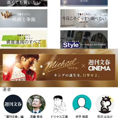
著者
「週刊文春」編
斉藤 章佳
ドリヤス工場
井手 裕彦
市川 はるひ