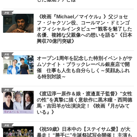
PR
《映画『Michael／マイケル』》父ジョセ
フ・ジャクソン役、コールマン・ドミンゴ
オフィシャルインタビュー“観客を魅了した
名優、複雑な父親像への想いを語る”《日本
興収70億円突破》
PR
オープン1周年を記念した特別イベントがサ
ムソナイト・ブラックレーベル銀座店で開
催 仕事も人生も自分らしく～笑顔あふれ
る特別対談～
PR
《渡辺淳一原作＆娘・渡邉直子監督》“女性
の性”を真摯に描く意欲作に黒木瞳・西岡德
馬・吉田羊が出演決定！《映画『月がみて
いる』》
PR
《祝59歳》日本中の【ステイサム愛】が大
暴走！ “勝手に”生誕祭試写会開催！ 主演も