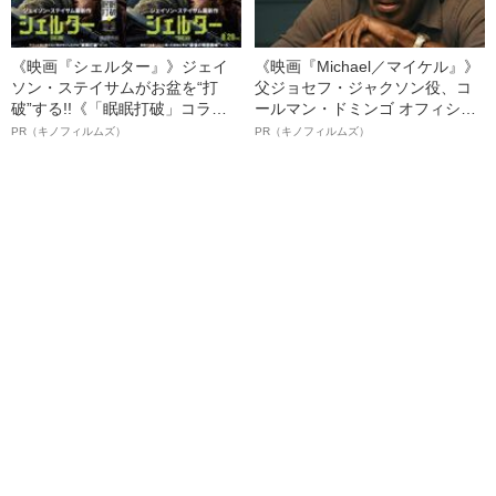
《映画『シェルター』》ジェイ
《映画『Michael／マイケル』》
ソン・ステイサムがお盆を“打
父ジョセフ・ジャクソン役、コ
破”する!!《「眠眠打破」コラ
ールマン・ドミンゴ オフィシャ
ボ》
ルインタビュー“観客を魅了した
PR（キノフィルムズ）
PR（キノフィルムズ）
名優、複雑な父親像への想いを
語る”《日本興収70億円突破》