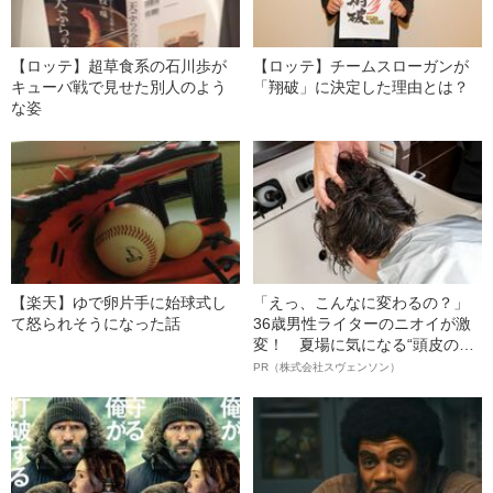
【ロッテ】超草食系の石川歩が
【ロッテ】チームスローガンが
キューバ戦で見せた別人のよう
「翔破」に決定した理由とは？
な姿
【楽天】ゆで卵片手に始球式し
「えっ、こんなに変わるの？」
て怒られそうになった話
36歳男性ライターのニオイが激
変！ 夏場に気になる“頭皮のニ
オイ”や“ベタつき”を解消す
PR（株式会社スヴェンソン）
る、“ウィッグのスペシャリス
ト”が生み出した徹底ケアとは