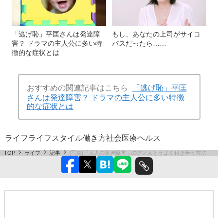
「逃げ恥」平匡さんは発達障
もし、あなたの上司がサイコ
害？ ドラマの主人公に多い特
パスだったら……
徴的な症状とは
おすすめの関連記事はこちら
「逃げ恥」平匡
さんは発達障害？ ドラマの主人公に多い特徴
的な症状とは
ライフ
ライフスタイル
働き方
社会
医療
ヘルス
TOP
ライフ
記事
[写真]「大人の発達障害」のアノ人とうまく付き合う方法