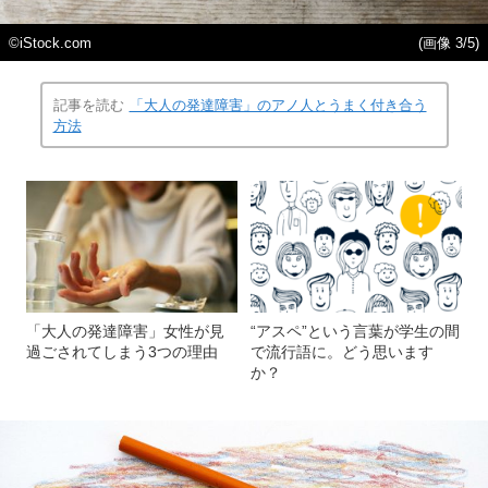
©iStock.com
(画像 3/5)
記事を読む
「大人の発達障害」のアノ人とうまく付き合う
方法
「大人の発達障害」女性が見
“アスペ”という言葉が学生の間
過ごされてしまう3つの理由
で流行語に。どう思います
か？