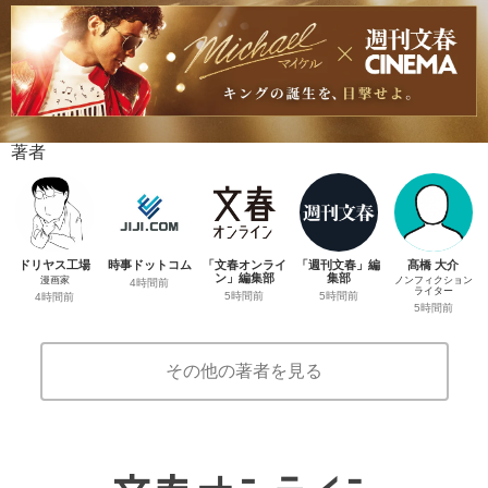
著者
ドリヤス工場
時事ドットコム
「文春オンライ
「週刊文春」編
髙橋 大介
ン」編集部
集部
漫画家
ノンフィクション
4時間前
ライター
5時間前
5時間前
4時間前
5時間前
その他の著者を見る