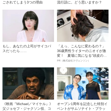
ごされてしまう3つの理由
流行語に。どう思いますか？
もし、あなたの上司がサイコパ
「えっ、こんなに変わるの？」
スだったら……
36歳男性ライターのニオイが激
変！ 夏場に気になる“頭皮のニ
オイ”や“ベタつき”を解消す
PR（株式会社スヴェンソン）
る、“ウィッグのスペシャリス
ト”が生み出した徹底ケアとは
《映画『Michael／マイケル』》
オープン1周年を記念した特別イ
父ジョセフ・ジャクソン役、コ
ベントがサムソナイト・ブラッ