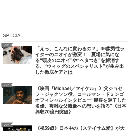
SPECIAL
PR
「えっ、こんなに変わるの？」36歳男性ラ
イターのニオイが激変！ 夏場に気にな
る“頭皮のニオイ”や“ベタつき”を解消す
る、“ウィッグのスペシャリスト”が生み出
した徹底ケアとは
PR
《映画『Michael／マイケル』》父ジョセ
フ・ジャクソン役、コールマン・ドミンゴ
オフィシャルインタビュー“観客を魅了した
名優、複雑な父親像への想いを語る”《日本
興収70億円突破》
PR
《祝59歳》日本中の【ステイサム愛】が大