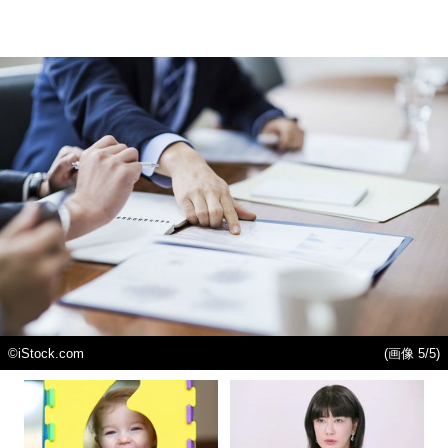
©iStock.com
(画像 5/5)