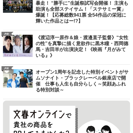
暴走！ “勝手に”生誕祭試写会開催！ 主演も
助演も全部ステイサム！「ステサミー賞」
爆誕！【応募総数941票 全54作品の栄冠に
輝いた作品とはー!?】
PR
《渡辺淳一原作＆娘・渡邉直子監督》“女性
の性”を真摯に描く意欲作に黒木瞳・西岡德
馬・吉田羊が出演決定！《映画『月がみて
いる』》
PR
オープン1周年を記念した特別イベントがサ
ムソナイト・ブラックレーベル銀座店で開
催 仕事も人生も自分らしく～笑顔あふれ
る特別対談～