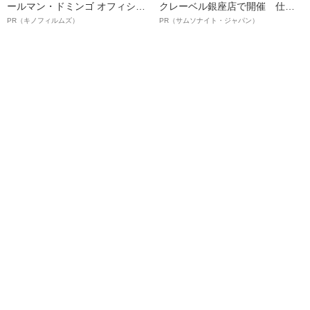
ールマン・ドミンゴ オフィシャ
クレーベル銀座店で開催 仕事
ルインタビュー“観客を魅了した
も人生も自分らしく～笑顔あふ
PR（キノフィルムズ）
PR（サムソナイト・ジャパン）
名優、複雑な父親像への想いを
れる特別対談～
語る”《日本興収70億円突破》