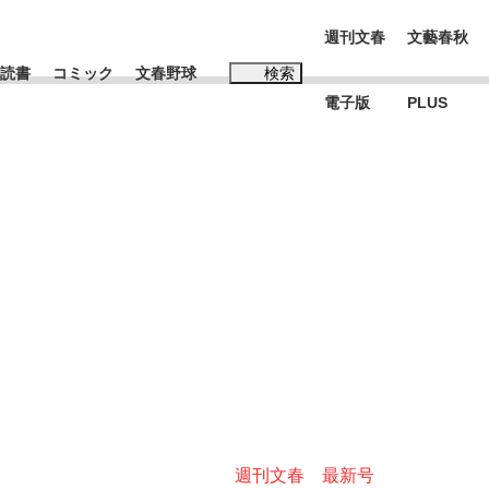
週刊文春
文藝春秋
読書
コミック
文春野球
検索
電子版
PLUS
インタビュー
読書
#松田聖子
む将棋
BC日本代表“敗戦”の真実 選手が明かす...
週刊文春 最新号