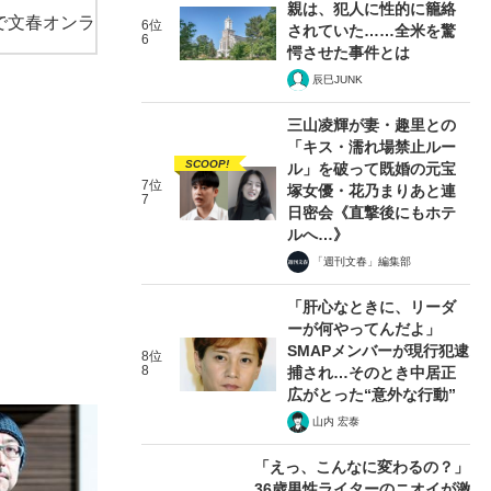
親は、犯人に性的に籠絡
で文春オンラ
6位
されていた……全米を驚
6
愕させた事件とは
辰巳JUNK
三山凌輝が妻・趣里との
「キス・濡れ場禁止ルー
SCOOP!
ル」を破って既婚の元宝
7位
塚女優・花乃まりあと連
7
日密会《直撃後にもホテ
ルへ…》
「週刊文春」編集部
「肝心なときに、リーダ
ーが何やってんだよ」
SMAPメンバーが現行犯逮
8位
8
捕され…そのとき中居正
広がとった“意外な行動”
山内 宏泰
「えっ、こんなに変わるの？」
36歳男性ライターのニオイが激