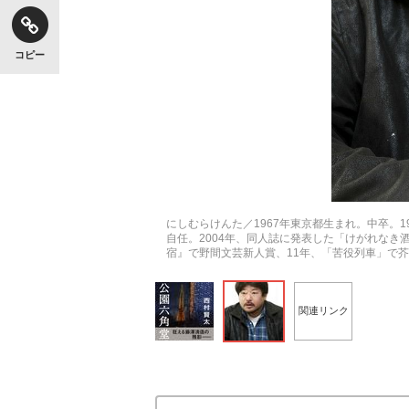
コピー
にしむらけんた／1967年東京都生まれ。中卒。
自任。2004年、同人誌に発表した「けがれなき
宿』で野間文芸新人賞、11年、「苦役列車」で
関連リンク