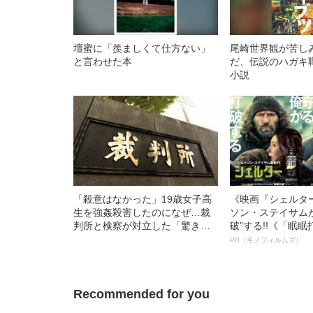
壇蜜に「羨ましくて仕方ない」
尾崎世界観が苦し
と言わせた本
だ、伝説のハガキ
小説
「殺意はなかった」19歳女子高
《映画『シェルタ
生を強姦殺害したのになぜ…裁
ソン・ステイサム
判所と検察が対立した「驚きの
破”する!!《「眠
判決」（昭和42年の事件）
ボ》
PR（キノフィルムズ）
Recommended for you