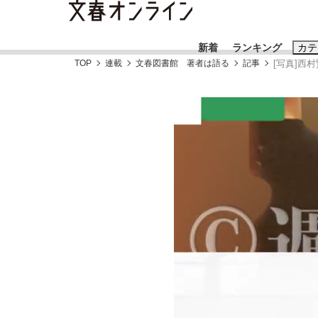
新着
ランキング
カテ
TOP
連載
文春図書館 著者は語る
記事
[写真]西
スクープ
ニュー
おすすめのキ
#藤田晋
#三
#玉木雄一郎
「90%は失敗する。でも…」本田圭佑が初め
終戦から81年