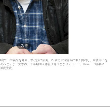
もっと見る
2/3
19歳で田中英光を知り、私小説に傾倒。29歳で藤澤清造に強く共鳴し、歿後弟子を
酒のへど」が『文學界』下半期同人雑誌優秀作となりデビュー。07年、『暗渠の
芥川賞受賞。