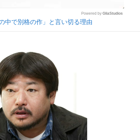
Powered by 
GliaStudios
”の中で別格の作」と言い切る理由
いまさら聞け
Mute
手が証言した“NPB聞...
「クマが悪者扱いされているの
もっと見る
カー日本代表・森保一監督...