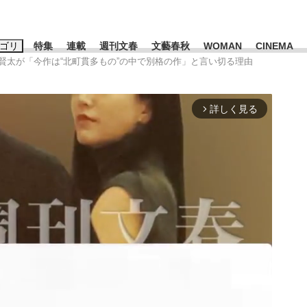
ゴリ
特集
連載
週刊文春
文藝春秋
WOMAN
CINEMA
村賢太が「今作は“北町貫多もの”の中で別格の作」と言い切る理由
キーワード入力
ス
エンタメ
ライフ
ビジネス
詳しく見る
arrow_forward_ios
ーワードタグ一覧
山凌輝
#高市早苗
#後藤真希
#森岡毅
#城彰二
#内田有紀
観る将棋、読
#亀和田武
て明かした日本代表監督に...
「最悪の空気のまま解散」W