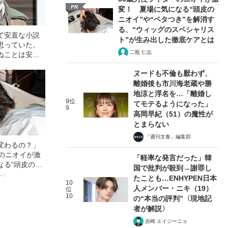
PR
変！ 夏場に気になる“頭皮の
ニオイ”や“ベタつき”を解消す
る、“ウィッグのスペシャリス
て安直な小説
ト”が生み出した徹底ケアとは
思っていた。
二瓶 仁志
ぬことは安直
それどころか
ヌードも不倫も厭わず、
─長嶋有（後
離婚後も市川海老蔵や勝
地涼と浮名を…「離婚し
9位
てモテるようになった」
9
高岡早紀（51）の魔性が
とまらない
「週刊文春」編集部
変わるの？」
ーのニオイが激
「軽率な発言だった」韓
なる“頭皮のニ
国で批判が殺到→謝罪し
”を解消す
ン）
たことも…ENHYPEN日本
10
スペシャリス
人メンバー・ニキ（19）
位
徹底ケアとは
10
の“本当の評判”〈現地記
者が解説〉
吉崎 エイジーニョ