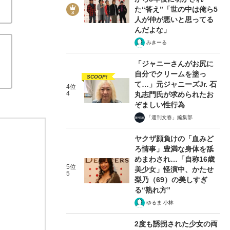
た“答え”「世の中は俺ら5
人が仲が悪いと思ってる
んだよな」
みきーる
「ジャニーさんがお尻に
自分でクリームを塗っ
SCOOP!
て…」元ジャニーズJr. 石
4位
4
丸志門氏が求められたお
ぞましい性行為
「週刊文春」編集部
ヤクザ顔負けの「血みど
ろ情事」豊満な身体を舐
めまわされ…「自称16歳
5位
美少女」怪演中、かたせ
5
梨乃（69）の美しすぎ
る“熟れ方”
ゆるま 小林
2度も誘拐された少女の両