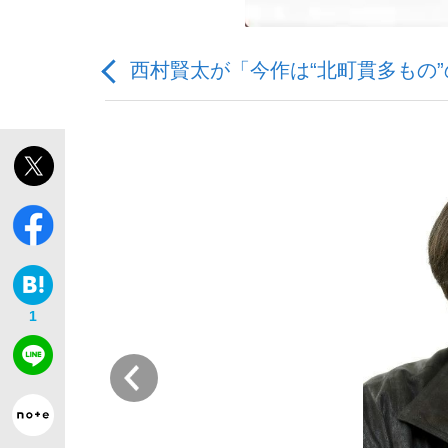
西村賢太が「今作は“北町貫多もの
「敗因分析は一切聞かれなかった」侍ジャパン選
キングの誕生を、目撃せよ。
1
the Style
前
「目標達成できなかったからと言って…」サッ