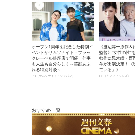
オープン1周年を記念した特別イ
《渡辺淳一原作＆
ベントがサムソナイト・ブラッ
監督》“女性の性”
クレーベル銀座店で開催 仕事
欲作に黒木瞳・西
も人生も自分らしく～笑顔あふ
羊が出演決定！《
れる特別対談～
ている』》
PR（サムソナイト・ジャパン）
PR（キノフィルムズ）
おすすめ一覧