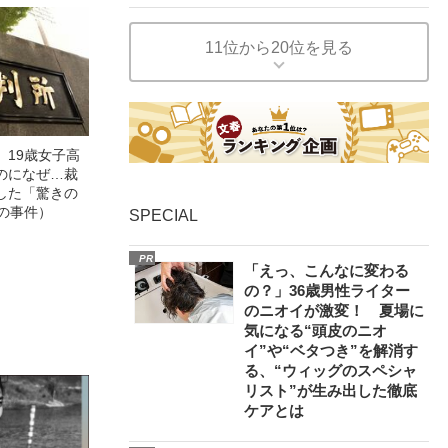
11位から20位を見る
」19歳女子高
のになぜ…裁
した「驚きの
の事件）
SPECIAL
PR
「えっ、こんなに変わる
の？」36歳男性ライター
のニオイが激変！ 夏場に
気になる“頭皮のニオ
イ”や“ベタつき”を解消す
る、“ウィッグのスペシャ
リスト”が生み出した徹底
ケアとは