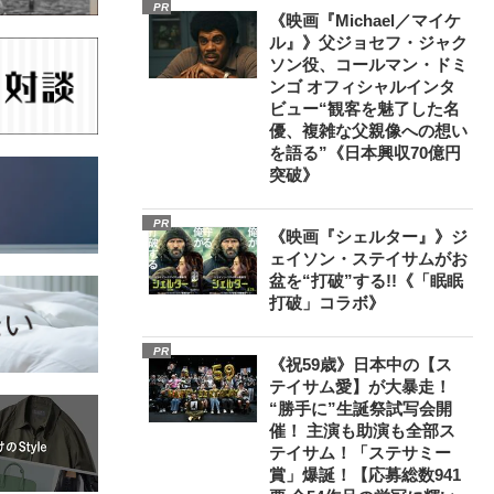
PR
《映画『Michael／マイケ
ル』》父ジョセフ・ジャク
ソン役、コールマン・ドミ
ンゴ オフィシャルインタ
ビュー“観客を魅了した名
優、複雑な父親像への想い
を語る”《日本興収70億円
突破》
PR
《映画『シェルター』》ジ
ェイソン・ステイサムがお
盆を“打破”する!!《「眠眠
打破」コラボ》
PR
《祝59歳》日本中の【ス
テイサム愛】が大暴走！
“勝手に”生誕祭試写会開
催！ 主演も助演も全部ス
テイサム！「ステサミー
賞」爆誕！【応募総数941