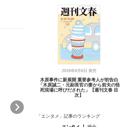
ない資産運用のすべて
が悲しい」『北の国から』倉本聰氏（91...
2026年8月6日 発売
木原事件に新展開 重要参考人が初告白
「木原誠二・元副長官の妻から前夫の怪
死現場に呼びだされた」【週刊文春 目
次】
次
「エンタメ」記事のランキング
エンタメ
総合