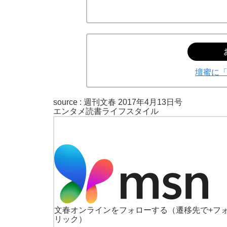
壇蜜に
source :
週刊文春 2017年4月13日号
エンタメ
読書
ライフスタイル
文春オンラインをフォローする
（遷移先で+フ
リック）