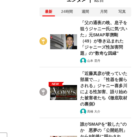
最新
24時間
週間
月間
写真
「父の通夜の晩、息子を
狙うジャニー氏に気づい
た」元SMAP草彅剛
（49）が巻き込まれた
「ジャニーズ性加害問
西村賢太が「今作は“北町貫多もの”の中
題」の“数奇な因縁”
著者は語る 『芝公園六角堂跡』（西村
山本 雲丹
「近藤真彦が使っていた
関連記事
部屋で…」「性器を握ら
NEW
される」ジャニー喜多川
による性加害、語り始め
壇蜜に「羨ましくて仕方ない」と言わせた本
尾崎世界観
た被害者たち《徹底取材
による私小説
伝説のハガキ職人のギリギリ人生「人間や
の裏側》
髙橋 大介
誰がSMAPを“殺した”の
か 悪夢の「公開処刑」
から8年後に明かされ