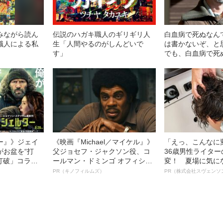
みながら読ん
伝説のハガキ職人のギリギリ人
白血病で死ぬなん
職人による私
生「人間やるのがしんどいで
は書かないぞ、と
す」
でも、白血病で死
なことではない。
普遍的なこと。─
編）
ー』》ジェイ
《映画『Michael／マイケル』》
「えっ、こんなに
がお盆を“打
父ジョセフ・ジャクソン役、コ
36歳男性ライタ
眠打破」コラ
ールマン・ドミンゴ オフィシャ
変！ 夏場に気に
ルインタビュー“観客を魅了した
オイ”や“ベタつき
PR（キノフィルムズ）
PR（株式会社スヴェンソ
名優、複雑な父親像への想いを
る、“ウィッグの
語る”《日本興収70億円突破》
ト”が生み出した