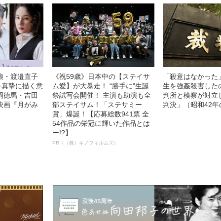
娘・渡邉直子
《祝59歳》日本中の【ステイサ
「殺意はなかった
を真摯に描く意
ム愛】が大暴走！ “勝手に”生誕
生を強姦殺害した
岡德馬・吉田
祭試写会開催！ 主演も助演も全
判所と検察が対立
映画『月がみ
部ステイサム！「ステサミー
判決」（昭和42年
賞」爆誕！【応募総数941票 全
54作品の栄冠に輝いた作品とは
ー!?】
PR（（株）キノフィルムズ）