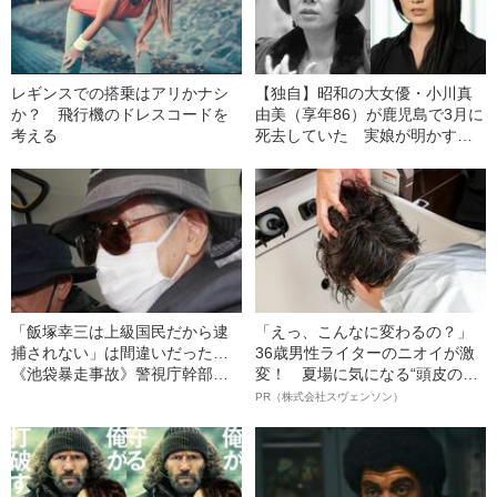
レギンスでの搭乗はアリかナシ
【独自】昭和の大女優・小川真
か？ 飛行機のドレスコードを
由美（享年86）が鹿児島で3月に
考える
死去していた 実娘が明かす
「毒母」の素顔と空白の晩年
「飯塚幸三は上級国民だから逮
「えっ、こんなに変わるの？」
捕されない」は間違いだった…
36歳男性ライターのニオイが激
《池袋暴走事故》警視庁幹部が
変！ 夏場に気になる“頭皮のニ
「自民党議員」に呼び出されて
オイ”や“ベタつき”を解消す
PR（株式会社スヴェンソン）
も逮捕を見送った理由
る、“ウィッグのスペシャリス
ト”が生み出した徹底ケアとは