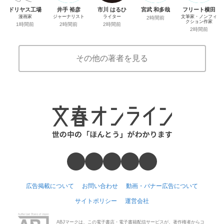
ドリヤス工場
井手 裕彦
市川 はるひ
宮武 和多哉
フリート横田
漫画家
ジャーナリスト
ライター
文筆家・ノンフィ
2時間前
クション作家
1時間前
2時間前
2時間前
2時間前
その他の著者を見る
広告掲載について
お問い合わせ
動画・バナー広告について
サイトポリシー
運営会社
ABJマークは、この電子書店・電子書籍配信サービスが、著作権者からコ