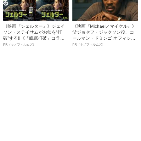
《映画『シェルター』》ジェイ
《映画『Michael／マイケル』》
ソン・ステイサムがお盆を“打
父ジョセフ・ジャクソン役、コ
破”する!!《「眠眠打破」コラ
ールマン・ドミンゴ オフィシャ
ボ》
ルインタビュー“観客を魅了した
PR（キノフィルムズ）
PR（キノフィルムズ）
名優、複雑な父親像への想いを
語る”《日本興収70億円突破》