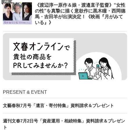
PR
《渡辺淳一原作＆娘・渡邉直子監督》“女性
の性”を真摯に描く意欲作に黒木瞳・西岡德
馬・吉田羊が出演決定！《映画『月がみて
いる』》
PRESENT & EVENT
文藝春秋7月号「遺言・寄付特集」資料請求＆プレゼント
週刊文春7月2日号「資産運用・相続特集」資料請求＆プレゼン
ト