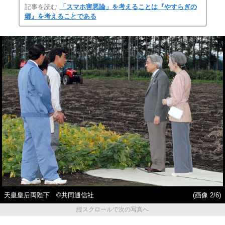
記事を読む
「スマホ害悪論」を考えることは『やすらぎの
郷』を考えることである
天皇皇后両陛下 ©共同通信社
(画像 2/6)
縦スクロールで次の写真へ