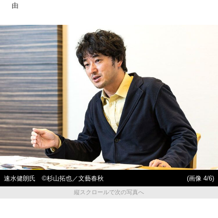
由
速水健朗氏 ©杉山拓也／文藝春秋
(画像 4/6)
縦スクロールで次の写真へ