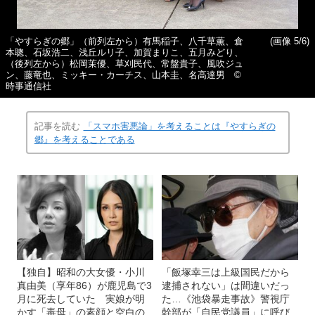
「やすらぎの郷」（前列左から）有馬稲子、八千草薫、倉
(画像 5/6)
本聰、石坂浩二、浅丘ルリ子、加賀まりこ、五月みどり、
（後列左から）松岡茉優、草刈民代、常盤貴子、風吹ジュ
ン、藤竜也、ミッキー・カーチス、山本圭、名高達男 ©
時事通信社
記事を読む
「スマホ害悪論」を考えることは『やすらぎの
郷』を考えることである
【独自】昭和の大女優・小川
「飯塚幸三は上級国民だから
真由美（享年86）が鹿児島で3
逮捕されない」は間違いだっ
月に死去していた 実娘が明
た…《池袋暴走事故》警視庁
かす「毒母」の素顔と空白の
幹部が「自民党議員」に呼び