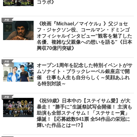
コラボ》
PR
《映画『Michael／マイケル』》父ジョセ
フ・ジャクソン役、コールマン・ドミンゴ
オフィシャルインタビュー“観客を魅了した
名優、複雑な父親像への想いを語る”《日本
興収70億円突破》
PR
オープン1周年を記念した特別イベントがサ
ムソナイト・ブラックレーベル銀座店で開
催 仕事も人生も自分らしく～笑顔あふれ
る特別対談～
PR
《祝59歳》日本中の【ステイサム愛】が大
暴走！ “勝手に”生誕祭試写会開催！ 主演も
助演も全部ステイサム！「ステサミー賞」
爆誕！【応募総数941票 全54作品の栄冠に
輝いた作品とはー!?】