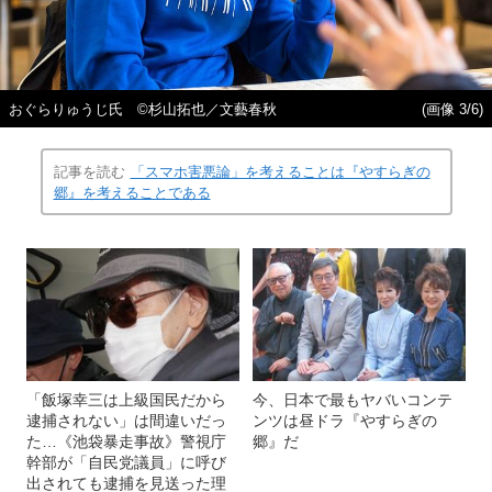
おぐらりゅうじ氏 ©杉山拓也／文藝春秋
(画像 3/6)
記事を読む
「スマホ害悪論」を考えることは『やすらぎの
郷』を考えることである
「飯塚幸三は上級国民だから
今、日本で最もヤバいコンテ
逮捕されない」は間違いだっ
ンツは昼ドラ『やすらぎの
た…《池袋暴走事故》警視庁
郷』だ
幹部が「自民党議員」に呼び
出されても逮捕を見送った理