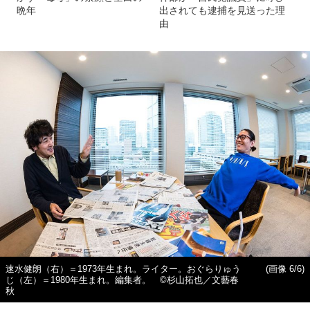
晩年
出されても逮捕を見送った理
由
速水健朗（右）＝1973年生まれ。ライター。おぐらりゅう
(画像 6/6)
じ（左）＝1980年生まれ。編集者。 ©杉山拓也／文藝春
秋