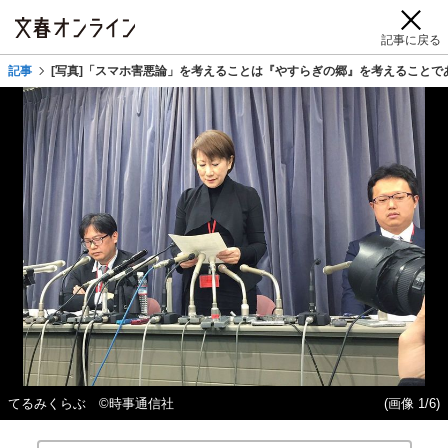
記事に戻る
記事
[写真]「スマホ害悪論」を考えることは『やすらぎの郷』を考えることで
てるみくらぶ ©時事通信社
(画像 1/6)