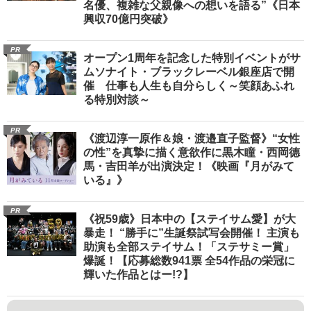
名優、複雑な父親像への想いを語る”《日本
興収70億円突破》
PR
オープン1周年を記念した特別イベントがサ
ムソナイト・ブラックレーベル銀座店で開
催 仕事も人生も自分らしく～笑顔あふれ
る特別対談～
PR
《渡辺淳一原作＆娘・渡邉直子監督》“女性
の性”を真摯に描く意欲作に黒木瞳・西岡德
馬・吉田羊が出演決定！《映画『月がみて
いる』》
PR
《祝59歳》日本中の【ステイサム愛】が大
暴走！ “勝手に”生誕祭試写会開催！ 主演も
助演も全部ステイサム！「ステサミー賞」
爆誕！【応募総数941票 全54作品の栄冠に
輝いた作品とはー!?】