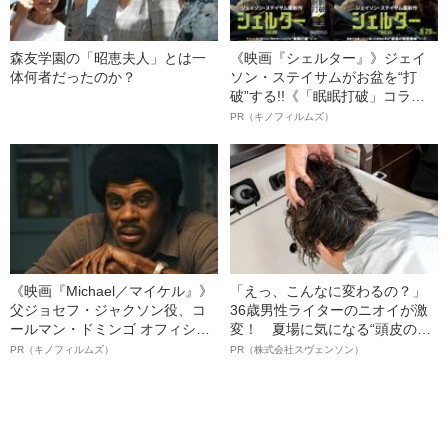
森友学園の「昭恵夫人」とは一
《映画『シェルター』》ジェイ
体何者だったのか？
ソン・ステイサムがお盆を“打
破”する!!《「眠眠打破」コラ
ボ》
PR（キノフィルムズ）
《映画『Michael／マイケル』》
「えっ、こんなに変わるの？」
父ジョセフ・ジャクソン役、コ
36歳男性ライターのニオイが激
ールマン・ドミンゴ オフィシャ
変！ 夏場に気になる“頭皮のニ
ルインタビュー“観客を魅了した
オイ”や“ベタつき”を解消す
PR（キノフィルムズ）
PR（株式会社スヴェンソン）
名優、複雑な父親像への想いを
る、“ウィッグのスペシャリス
語る”《日本興収70億円突破》
ト”が生み出した徹底ケアとは