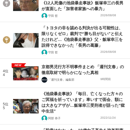
《12人死傷の池袋暴走事故》飯塚幸三の長男
が直面した「加害者家族への暴力」
2026/08/08
守田 哲
「トヨタの非を認める判決が出る可能性は、
限りなくゼロ」裁判で“勝ち目がない”と伝え
たけれど…《池袋暴走事故》父・飯塚幸三を
説得できなかった「長男の葛藤」
2026/08/08
守田 哲
NEW
京都男児行方不明事件まとめ 「週刊文春」の
4位
徹底取材で明らかになった真相
4
9時間前
「週刊文春」編集部
《池袋暴走事故》「毎日、亡くなった方々の
ご冥福を祈っています」車いすで面会、額に
5位
は大きなアザが…飯塚幸三受刑者が語った“獄
5
中生活”
2022/11/24
阿部 恭子