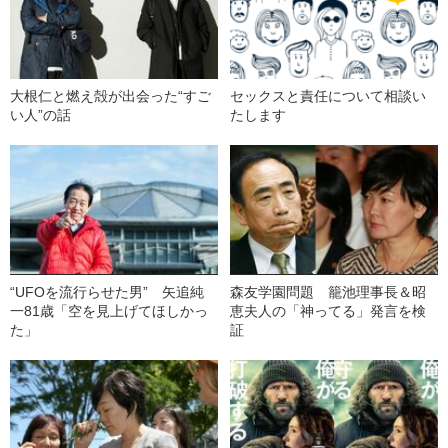
大根仁と燃え殻が出会った“すご
セックスと責任について相談い
い人”の話
たします
“UFOを流行らせた男” 矢追純
森友学園問題 籠池理事長＆昭
一81歳「空を見上げてほしかっ
恵夫人の「神ってる」発言を検
た」
証