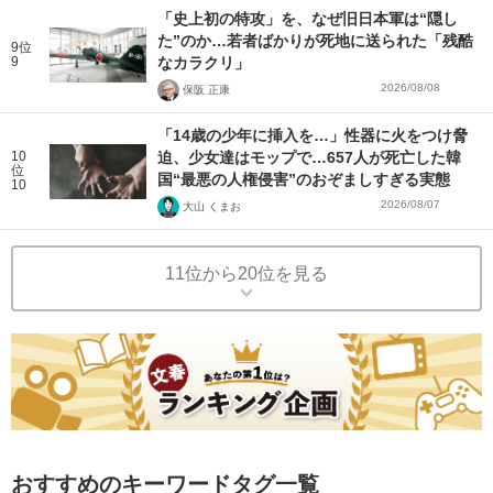
「史上初の特攻」を、なぜ旧日本軍は“隠し
た”のか…若者ばかりが死地に送られた「残酷
9位
9
なカラクリ」
2026/08/08
保阪 正康
「14歳の少年に挿入を…」性器に火をつけ脅
10
迫、少女達はモップで…657人が死亡した韓
位
国“最悪の人権侵害”のおぞましすぎる実態
10
2026/08/07
大山 くまお
11位から20位を見る
おすすめのキーワードタグ一覧