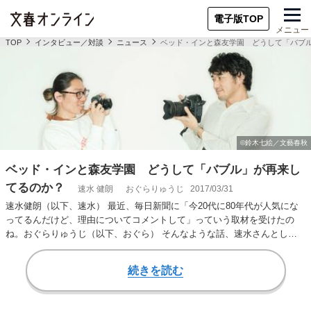
電子版TOP
メニュー
TOP
インタビュー／対談
ニュース
ベッド・インと森友学園 どうして「バブ
ベッド・インと森友学園 どうして「バブル」が再来し
てるのか？
速水 健朗
おぐらりゅうじ
2017/03/31
速水健朗（以下、速水） 最近、毎日新聞に「今20代に80年代が人気にな
ってるんだけど、理由についてコメントして」っていう取材を受けたの
ね。おぐらりゅうじ（以下、おぐら） そんなような話、速水さんとした
ばかりですね。バ…
続きを読む