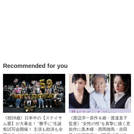
Recommended for you
《祝59歳》日本中の【ステイサ
《渡辺淳一原作＆娘・渡邉直子
ム愛】が大暴走！ “勝手に”生誕
監督》“女性の性”を真摯に描く意
祭試写会開催！ 主演も助演も全
欲作に黒木瞳・西岡德馬・吉田