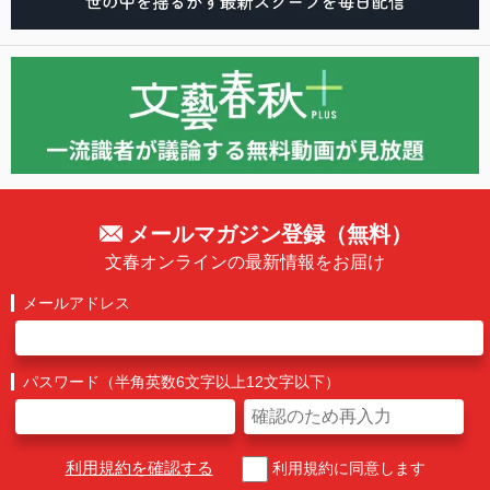
メールマガジン登録（無料）
文春オンラインの最新情報をお届け
メールアドレス
パスワード（半角英数6文字以上12文字以下）
利用規約を確認する
利用規約に同意します