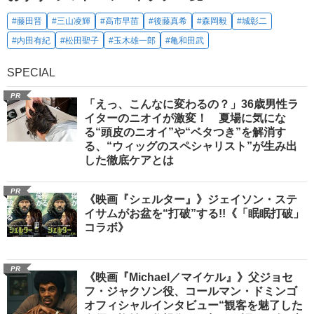
#藤田晋
#三山凌輝
#高市早苗
#後藤真希
#森岡毅
#城彰二
#内田有紀
#松田聖子
#玉木雄一郎
#亀和田武
SPECIAL
PR
「えっ、こんなに変わるの？」36歳男性ラ
イターのニオイが激変！ 夏場に気にな
る“頭皮のニオイ”や“ベタつき”を解消す
る、“ウィッグのスペシャリスト”が生み出
した徹底ケアとは
PR
《映画『シェルター』》ジェイソン・ステ
イサムがお盆を“打破”する!!《「眠眠打破」
コラボ》
PR
《映画『Michael／マイケル』》父ジョセ
フ・ジャクソン役、コールマン・ドミンゴ
オフィシャルインタビュー“観客を魅了した