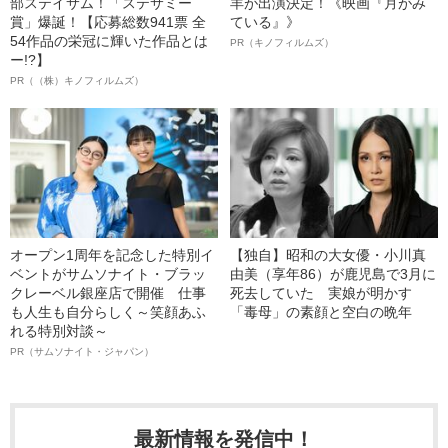
部ステイサム！「ステサミー
羊が出演決定！《映画『月がみ
賞」爆誕！【応募総数941票 全
ている』》
54作品の栄冠に輝いた作品とは
PR（キノフィルムズ）
ー!?】
PR（（株）キノフィルムズ）
オープン1周年を記念した特別イ
【独自】昭和の大女優・小川真
ベントがサムソナイト・ブラッ
由美（享年86）が鹿児島で3月に
クレーベル銀座店で開催 仕事
死去していた 実娘が明かす
も人生も自分らしく～笑顔あふ
「毒母」の素顔と空白の晩年
れる特別対談～
PR（サムソナイト・ジャパン）
最新情報を発信中！