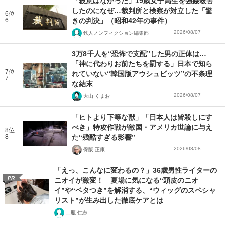
「殺意はなかった」19歳女子高生を強姦殺害
したのになぜ…裁判所と検察が対立した「驚
6位
6
きの判決」（昭和42年の事件）
2026/08/07
鉄人ノンフィクション編集部
3万8千人を“恐怖で支配”した男の正体は…
「神に代わりお前たちを罰する」日本で知ら
7位
れていない“韓国版アウシュビッツ”の不条理
7
な結末
2026/08/07
大山 くまお
「ヒトより下等な獣」「日本人は皆殺しにす
べき」特攻作戦が敵国・アメリカ世論に与え
8位
8
た“残酷すぎる影響”
2026/08/08
保阪 正康
「えっ、こんなに変わるの？」36歳男性ライターの
PR
ニオイが激変！ 夏場に気になる“頭皮のニオ
イ”や“ベタつき”を解消する、“ウィッグのスペシャ
リスト”が生み出した徹底ケアとは
二瓶 仁志