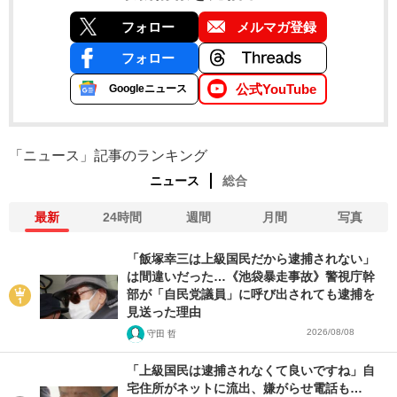
フォロー
メルマガ登録
フォロー
公式YouTube
Googleニュース
「ニュース」記事のランキング
ニュース
総合
最新
24時間
週間
月間
写真
「飯塚幸三は上級国民だから逮捕されない」
は間違いだった…《池袋暴走事故》警視庁幹
部が「自民党議員」に呼び出されても逮捕を
見送った理由
2026/08/08
守田 哲
「上級国民は逮捕されなくて良いですね」自
宅住所がネットに流出、嫌がらせ電話も…