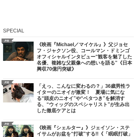
SPECIAL
PR
《映画『Michael／マイケル』》父ジョセ
フ・ジャクソン役、コールマン・ドミンゴ
オフィシャルインタビュー“観客を魅了した
名優、複雑な父親像への想いを語る”《日本
興収70億円突破》
PR
「えっ、こんなに変わるの？」36歳男性ラ
イターのニオイが激変！ 夏場に気にな
る“頭皮のニオイ”や“ベタつき”を解消す
る、“ウィッグのスペシャリスト”が生み出
した徹底ケアとは
PR
《映画『シェルター』》ジェイソン・ステ
イサムがお盆を“打破”する!!《「眠眠打破」