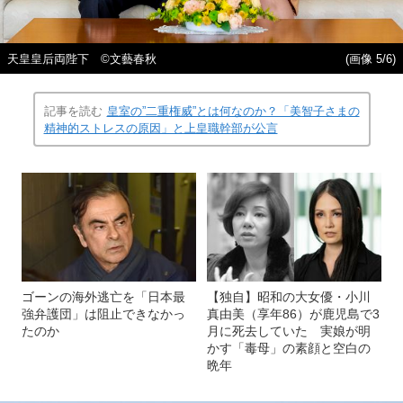
天皇皇后両陛下 ©文藝春秋
(画像 5/6)
記事を読む
皇室の”二重権威”とは何なのか？「美智子さまの
精神的ストレスの原因」と上皇職幹部が公言
ゴーンの海外逃亡を「日本最
【独自】昭和の大女優・小川
強弁護団」は阻止できなかっ
真由美（享年86）が鹿児島で3
たのか
月に死去していた 実娘が明
かす「毒母」の素顔と空白の
晩年