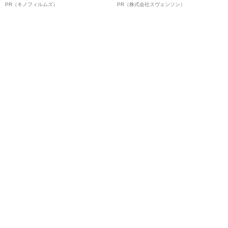
ルインタビュー“観客を魅了した
オイ”や“ベタつき”を解消す
PR（キノフィルムズ）
PR（株式会社スヴェンソン）
名優、複雑な父親像への想いを
る、“ウィッグのスペシャリス
語る”《日本興収70億円突破》
ト”が生み出した徹底ケアとは