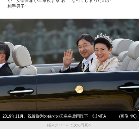
か 安倍首相が本命視する”お
なってしまったのか
相手男子”
2019年11月、祝賀御列の儀での天皇皇后両陛下 ©JMPA
(画像 4/6)
縦スクロールで次の写真へ