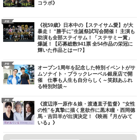
コラボ》
PR
《祝59歳》日本中の【ステイサム愛】が大
暴走！ “勝手に”生誕祭試写会開催！ 主演も
助演も全部ステイサム！「ステサミー賞」
爆誕！【応募総数941票 全54作品の栄冠に
輝いた作品とはー!?】
PR
オープン1周年を記念した特別イベントがサ
ムソナイト・ブラックレーベル銀座店で開
催 仕事も人生も自分らしく～笑顔あふれ
る特別対談～
PR
《渡辺淳一原作＆娘・渡邉直子監督》“女性
の性”を真摯に描く意欲作に黒木瞳・西岡德
馬・吉田羊が出演決定！《映画『月がみて
いる』》