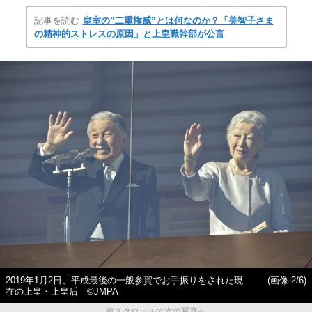
記事を読む
皇室の”二重権威”とは何なのか？「美智子さま
の精神的ストレスの原因」と上皇職幹部が公言
2019年1月2日、平成最後の一般参賀でお手振りをされた現
(画像 2/6)
在の上皇・上皇后 ©JMPA
縦スクロールで次の写真へ