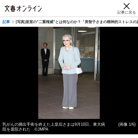
記事に戻る
記事
[写真]皇室の”二重権威”とは何なのか？「美智子さまの精神的ストレス
乳がんの摘出手術を終えた上皇后さまは9月10日、東大病
(画像 1/6)
院を退院された ©JMPA