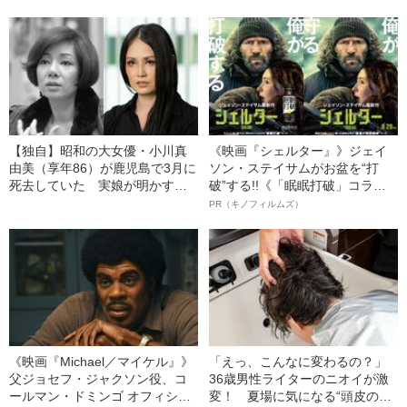
子”
【独自】昭和の大女優・小川真
《映画『シェルター』》ジェイ
由美（享年86）が鹿児島で3月に
ソン・ステイサムがお盆を“打
死去していた 実娘が明かす
破”する!!《「眠眠打破」コラ
「毒母」の素顔と空白の晩年
ボ》
PR（キノフィルムズ）
《映画『Michael／マイケル』》
「えっ、こんなに変わるの？」
父ジョセフ・ジャクソン役、コ
36歳男性ライターのニオイが激
ールマン・ドミンゴ オフィシャ
変！ 夏場に気になる“頭皮のニ