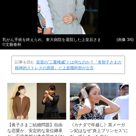
乳がん手術を終えられ、東大病院を退院した上皇后さま
(画像 3/6)
©文藝春秋
記事を読む
皇室の”二重権威”とは何なのか？「美智子さまの
精神的ストレスの原因」と上皇職幹部が公言
【眞子さまご結婚問題】自由
《カナダで年越し》英メーガ
な恋愛か、安定的な皇位継承
ン妃はなぜ”炎上プリンセス”に