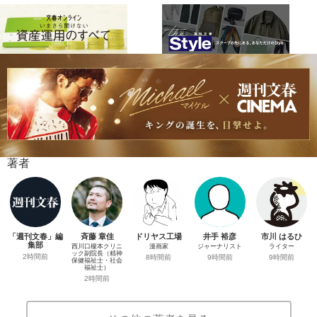
著者
「週刊文春」編
斉藤 章佳
ドリヤス工場
井手 裕彦
市川 はるひ
集部
西川口榎本クリニ
漫画家
ジャーナリスト
ライター
ック副院長（精神
2時間前
8時間前
9時間前
9時間前
保健福祉士・社会
福祉士）
2時間前