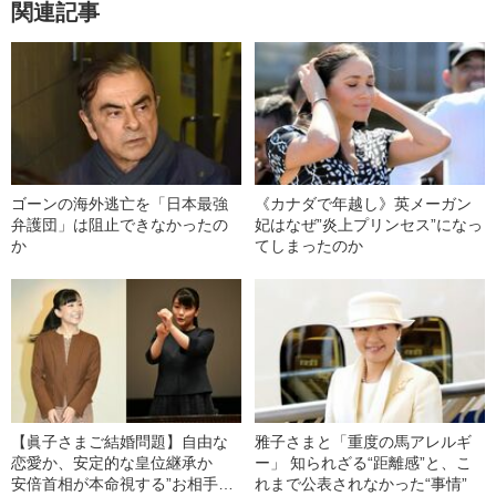
関連記事
ゴーンの海外逃亡を「日本最強
《カナダで年越し》英メーガン
弁護団」は阻止できなかったの
妃はなぜ”炎上プリンセス”になっ
か
てしまったのか
【眞子さまご結婚問題】自由な
雅子さまと「重度の馬アレルギ
恋愛か、安定的な皇位継承か
ー」 知られざる“距離感”と、こ
安倍首相が本命視する”お相手男
れまで公表されなかった“事情”