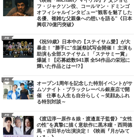
《映画『Michael／マイケル』》父ジョセ
フ・ジャクソン役、コールマン・ドミンゴ
オフィシャルインタビュー“観客を魅了した
名優、複雑な父親像への想いを語る”《日本
興収70億円突破》
PR
《祝59歳》日本中の【ステイサム愛】が大
暴走！ “勝手に”生誕祭試写会開催！ 主演も
助演も全部ステイサム！「ステサミー賞」
爆誕！【応募総数941票 全54作品の栄冠に
輝いた作品とはー!?】
PR
オープン1周年を記念した特別イベントがサ
ムソナイト・ブラックレーベル銀座店で開
催 仕事も人生も自分らしく～笑顔あふれ
る特別対談～
PR
《渡辺淳一原作＆娘・渡邉直子監督》“女性
の性”を真摯に描く意欲作に黒木瞳・西岡德
馬・吉田羊が出演決定！《映画『月がみて