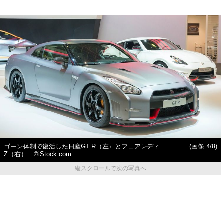
ゴーン体制で復活した日産GT-R（左）とフェアレディ
(画像 4/9)
Z（右） ©iStock.com
縦スクロールで次の写真へ