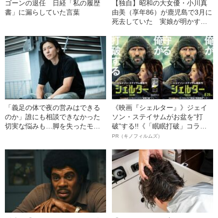
ゴーンの退任 日経「私の履歴
【独自】昭和の大女優・小川真
書」に漏らしていた言葉
由美（享年86）が鹿児島で3月に
死去していた 実娘が明かす
「毒母」の素顔と空白の晩年
「義足の体で夜の営みはできる
《映画『シェルター』》ジェイ
のか」誰にも相談できなかった
ソン・ステイサムがお盆を“打
切実な悩みも…脚を失ったモデ
破”する!!《「眠眠打破」コラ
ル・かわけい（28）が「ずっと
ボ》
PR（キノフィルムズ）
運がいい」と言えるワケ