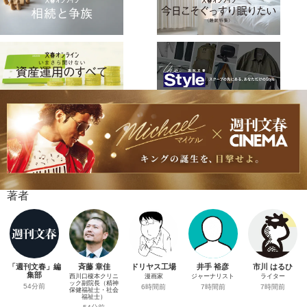
著者
「週刊文春」編
斉藤 章佳
ドリヤス工場
井手 裕彦
市川 はるひ
集部
西川口榎本クリニ
漫画家
ジャーナリスト
ライター
ック副院長（精神
54分前
6時間前
7時間前
7時間前
保健福祉士・社会
福祉士）