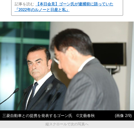
記事を読む
【本日会見】ゴーン氏が逮捕前に語っていた
「2022年のルノーと日産と私」
三菱自動車との提携を発表するゴーン氏 ©文藝春秋
(画像 2/9)
縦スクロールで次の写真へ