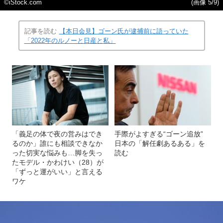
©iStock.com
(画像 5/9)
記事を読む
【本日会見】ゴーン氏が逮捕前に語っていた
「2022年のルノーと日産と私」
「義足の体で夜の営みはでき
手際がよすぎる“ゴーン追放”
るのか」誰にも相談できなか
日本の「解任劇あるある」を
った切実な悩みも…脚を失っ
読む
たモデル・かわけい（28）が
「ずっと運がいい」と言える
ワケ