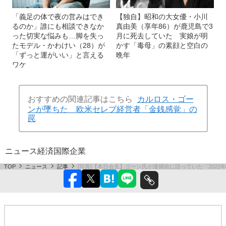
「義足の体で夜の営みはでき
【独自】昭和の大女優・小川
るのか」誰にも相談できなか
真由美（享年86）が鹿児島で3
った切実な悩みも…脚を失っ
月に死去していた 実娘が明
たモデル・かわけい（28）が
かす「毒母」の素顔と空白の
「ずっと運がいい」と言える
晩年
ワケ
おすすめの関連記事はこちら
カルロス・ゴー
ンが墜ちた 欧米セレブ経営者「金銭感覚」の
罠
ニュース
経済
国際
企業
TOP
ニュース
記事
[写真]【本日会見】ゴーン氏が逮捕前に語っていた「2022