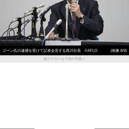
ゴーン氏の逮捕を受けて記者会見する西川社長 ©AFLO
(画像 8/9)
縦スクロールで次の写真へ