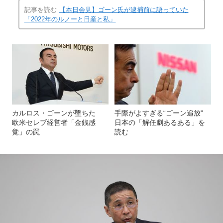
記事を読む
【本日会見】ゴーン氏が逮捕前に語っていた
「2022年のルノーと日産と私」
カルロス・ゴーンが墜ちた
手際がよすぎる“ゴーン追放”
欧米セレブ経営者「金銭感
日本の「解任劇あるある」を
覚」の罠
読む