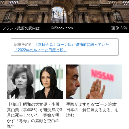
フランス政府の意向は…… ©iStock.com
(画像 3/9)
記事を読む
【本日会見】ゴーン氏が逮捕前に語っていた
「2022年のルノーと日産と私」
【独自】昭和の大女優・小川
手際がよすぎる“ゴーン追放”
真由美（享年86）が鹿児島で3
日本の「解任劇あるある」を
月に死去していた 実娘が明
読む
かす「毒母」の素顔と空白の
晩年