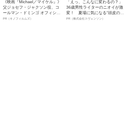
《映画『Michael／マイケル』》
「えっ、こんなに変わるの？」
父ジョセフ・ジャクソン役、コ
36歳男性ライターのニオイが激
ールマン・ドミンゴ オフィシャ
変！ 夏場に気になる“頭皮のニ
ルインタビュー“観客を魅了した
オイ”や“ベタつき”を解消す
PR（キノフィルムズ）
PR（株式会社スヴェンソン）
名優、複雑な父親像への想いを
る、“ウィッグのスペシャリス
語る”《日本興収70億円突破》
ト”が生み出した徹底ケアとは