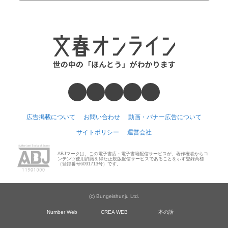
広告掲載について
お問い合わせ
動画・バナー広告について
サイトポリシー
運営会社
ABJマークは、この電子書店・電子書籍配信サービスが、著作権者からコ
ンテンツ使用許諾を得た正規版配信サービスであることを示す登録商標
（登録番号6091713号）です。
(c) Bungeishunju Ltd.
Number Web
CREA WEB
本の話