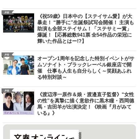
PR
《祝59歳》日本中の【ステイサム愛】が大
暴走！ “勝手に”生誕祭試写会開催！ 主演も
助演も全部ステイサム！「ステサミー賞」
爆誕！【応募総数941票 全54作品の栄冠に
輝いた作品とはー!?】
PR
オープン1周年を記念した特別イベントがサ
ムソナイト・ブラックレーベル銀座店で開
催 仕事も人生も自分らしく～笑顔あふれ
る特別対談～
PR
《渡辺淳一原作＆娘・渡邉直子監督》“女性
の性”を真摯に描く意欲作に黒木瞳・西岡德
馬・吉田羊が出演決定！《映画『月がみて
いる』》