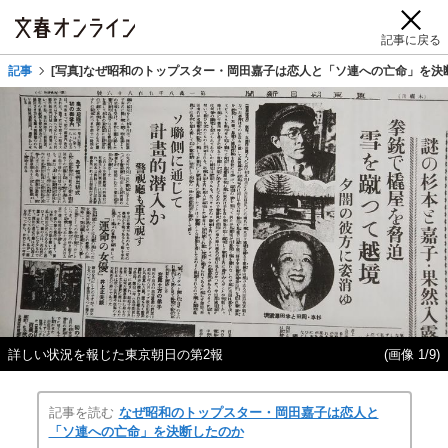
記事に戻る
記事
[写真]なぜ昭和のトップスター・岡田嘉子は恋人と「ソ連への亡命」を決
詳しい状況を報じた東京朝日の第2報
(画像 1/9)
記事を読む
なぜ昭和のトップスター・岡田嘉子は恋人と
「ソ連への亡命」を決断したのか