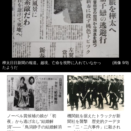
樺太日日新聞の報道。越境、亡命を視野に入れていなかっ
(画像 9/9)
たようだ
ノーベル賞候補の娘が「初
機関銃を据えたトラックが新
夜」から逃げ出し“結婚解
聞社を襲撃 歴史的クーデタ
消”――「鳥潟静子の結婚解消
ー「二・二六事件」に殺され