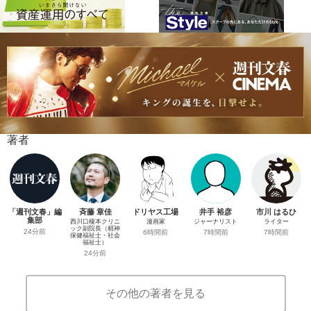
著者
「週刊文春」編
斉藤 章佳
ドリヤス工場
井手 裕彦
市川 はるひ
集部
西川口榎本クリニ
漫画家
ジャーナリスト
ライター
ック副院長（精神
24分前
6時間前
7時間前
7時間前
保健福祉士・社会
福祉士）
24分前
その他の著者を見る