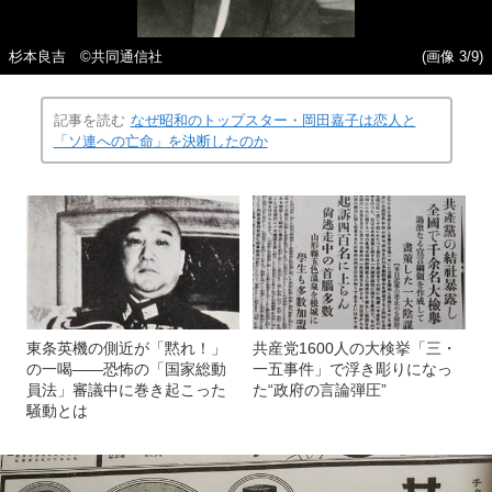
杉本良吉 ©共同通信社
(画像 3/9)
記事を読む
なぜ昭和のトップスター・岡田嘉子は恋人と
「ソ連への亡命」を決断したのか
東条英機の側近が「黙れ！」
共産党1600人の大検挙「三・
の一喝――恐怖の「国家総動
一五事件」で浮き彫りになっ
員法」審議中に巻き起こった
た“政府の言論弾圧”
騒動とは