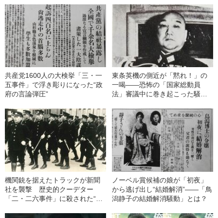
共産党1600人の大検挙「三・一
東条英機の側近が「黙れ！」の
五事件」で浮き彫りになった“政
一喝――恐怖の「国家総動員
府の言論弾圧”
法」審議中に巻き起こった騒動
とは
機関銃を据えたトラックが新聞
ノーベル賞候補の娘が「初夜」
社を襲撃 歴史的クーデター
から逃げ出し“結婚解消”――「鳥
「二・二六事件」に殺された“言
潟静子の結婚解消騒動」とは？
論の自由”