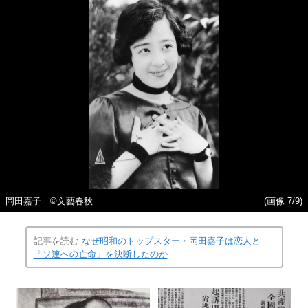
岡田嘉子 ©文藝春秋
(画像 7/9)
記事を読む
なぜ昭和のトップスター・岡田嘉子は恋人と
「ソ連への亡命」を決断したのか