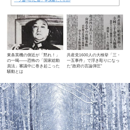
「ソ連への亡命」を決断したのか
東条英機の側近が「黙れ！」
共産党1600人の大検挙「三・
の一喝――恐怖の「国家総動
一五事件」で浮き彫りになっ
員法」審議中に巻き起こった
た“政府の言論弾圧”
騒動とは