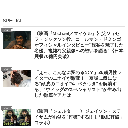
SPECIAL
PR
《映画『Michael／マイケル』》父ジョセ
フ・ジャクソン役、コールマン・ドミンゴ
オフィシャルインタビュー“観客を魅了した
名優、複雑な父親像への想いを語る”《日本
興収70億円突破》
PR
「えっ、こんなに変わるの？」36歳男性ラ
イターのニオイが激変！ 夏場に気にな
る“頭皮のニオイ”や“ベタつき”を解消す
る、“ウィッグのスペシャリスト”が生み出
した徹底ケアとは
PR
《映画『シェルター』》ジェイソン・ステ
イサムがお盆を“打破”する!!《「眠眠打破」
コラボ》