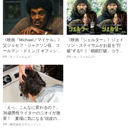
《映画『Michael／マイケル』》
《映画『シェルター』》ジェイ
父ジョセフ・ジャクソン役、コ
ソン・ステイサムがお盆を“打
ールマン・ドミンゴ オフィシャ
破”する!!《「眠眠打破」コラ
ルインタビュー“観客を魅了した
ボ》
PR（キノフィルムズ）
PR（キノフィルムズ）
名優、複雑な父親像への想いを
語る”《日本興収70億円突破》
「えっ、こんなに変わるの？」
36歳男性ライターのニオイが激
変！ 夏場に気になる“頭皮のニ
オイ”や“ベタつき”を解消す
PR（株式会社スヴェンソン）
る、“ウィッグのスペシャリス