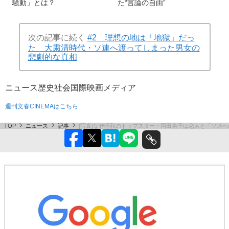
騒動」とは？
た“言論の自由”
次の記事に続く
#2 理想の地は「地獄」だっ
た 大粛清時代・ソ連へ渡ってしまった男女の
悲劇的な真相
ニュース
歴史
社会
国際
映画
メディア
週刊文春CINEMAはこちら
TOP
ニュース
記事
[写真]なぜ昭和のトップスター・岡田嘉子は恋人と「ソ連