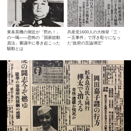
東条英機の側近が「黙れ！」
共産党1600人の大検挙「三・
の一喝――恐怖の「国家総動
一五事件」で浮き彫りになっ
員法」審議中に巻き起こった
た“政府の言論弾圧”
騒動とは