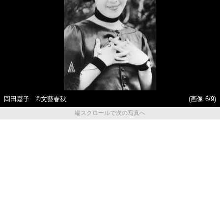
岡田嘉子 ©文藝春秋
(画像 6/9)
縦スクロールで次の写真へ