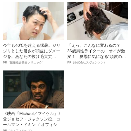
明かす、“逆転の戦術”
今年も40℃を超える猛暑。ジリ
「えっ、こんなに変わるの？」
ジリとした暑さが頭皮にダメー
36歳男性ライターのニオイが激
ジを。あなたの抜け毛大丈
変！ 夏場に気になる“頭皮のニ
夫！？
オイ”や“ベタつき”を解消す
PR（銀座総合美容クリニック）
PR（株式会社スヴェンソン）
る、“ウィッグのスペシャリス
ト”が生み出した徹底ケアとは
《映画『Michael／マイケル』》
父ジョセフ・ジャクソン役、コ
ールマン・ドミンゴ オフィシャ
ルインタビュー“観客を魅了した
PR（キノフィルムズ）