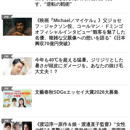
す、“逆転の戦術”
PR
《映画『Michael／マイケル』》父ジョセ
フ・ジャクソン役、コールマン・ドミンゴ
オフィシャルインタビュー“観客を魅了した
名優、複雑な父親像への想いを語る”《日本
興収70億円突破》
PR
今年も40℃を超える猛暑。ジリジリとした
暑さが頭皮にダメージを。あなたの抜け毛
大丈夫！？
PR
文藝春秋SDGsエッセイ大賞2026大募集
PR
《渡辺淳一原作＆娘・渡邉直子監督》“女性