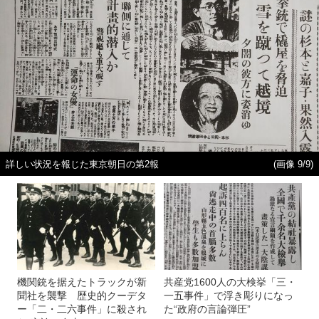
詳しい状況を報じた東京朝日の第2報
(画像 9/9)
機関銃を据えたトラックが新
共産党1600人の大検挙「三・
聞社を襲撃 歴史的クーデタ
一五事件」で浮き彫りになっ
ー「二・二六事件」に殺され
た“政府の言論弾圧”