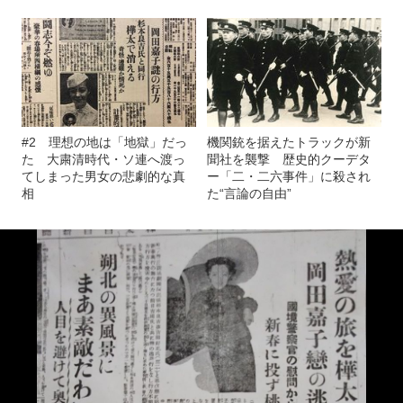
#2 理想の地は「地獄」だっ
機関銃を据えたトラックが新
た 大粛清時代・ソ連へ渡っ
聞社を襲撃 歴史的クーデタ
てしまった男女の悲劇的な真
ー「二・二六事件」に殺され
相
た“言論の自由”