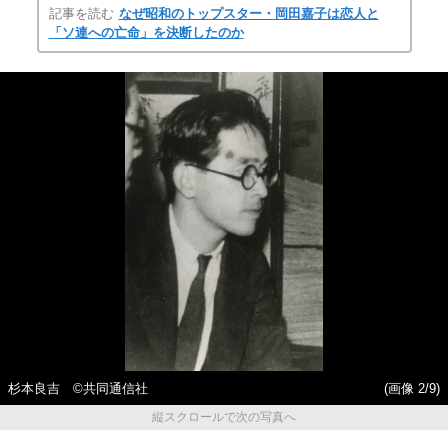
記事を読む
なぜ昭和のトップスター・岡田嘉子は恋人と
「ソ連への亡命」を決断したのか
杉本良吉 ©共同通信社
(画像 2/9)
縦スクロールで次の写真へ