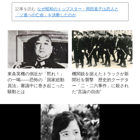
記事を読む
なぜ昭和のトップスター・岡田嘉子は恋人と
「ソ連への亡命」を決断したのか
東条英機の側近が「黙れ！」
機関銃を据えたトラックが新
の一喝――恐怖の「国家総動
聞社を襲撃 歴史的クーデタ
員法」審議中に巻き起こった
ー「二・二六事件」に殺され
騒動とは
た“言論の自由”