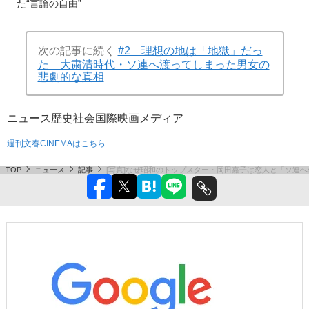
た“言論の自由”
次の記事に続く
#2 理想の地は「地獄」だっ
た 大粛清時代・ソ連へ渡ってしまった男女の
悲劇的な真相
ニュース
歴史
社会
国際
映画
メディア
週刊文春CINEMAはこちら
TOP
ニュース
記事
[写真]なぜ昭和のトップスター・岡田嘉子は恋人と「ソ連