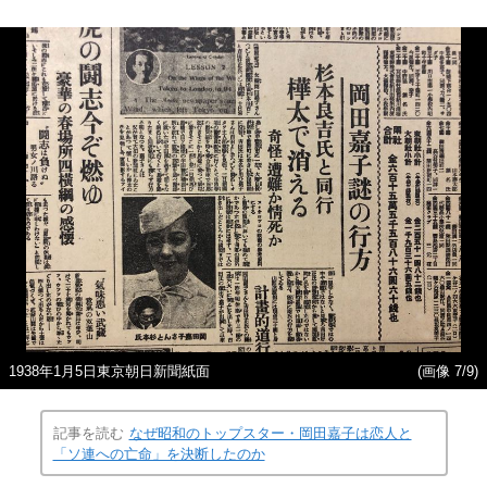
1938年1月5日東京朝日新聞紙面
(画像 7/9)
記事を読む
なぜ昭和のトップスター・岡田嘉子は恋人と
「ソ連への亡命」を決断したのか