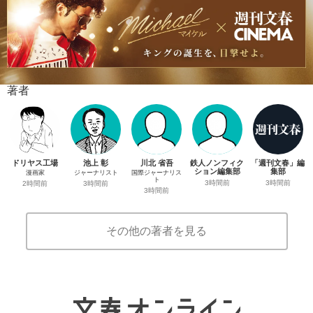
著者
ドリヤス工場
池上 彰
川北 省吾
鉄人ノンフィク
「週刊文春」編
ション編集部
集部
漫画家
ジャーナリスト
国際ジャーナリス
ト
3時間前
3時間前
2時間前
3時間前
3時間前
その他の著者を見る