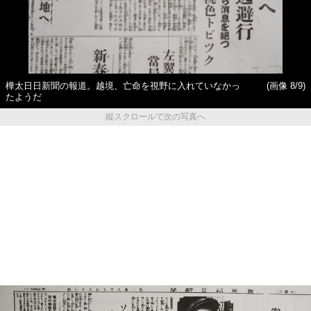
樺太日日新聞の報道。越境、亡命を視野に入れていなかっ
(画像 8/9)
たようだ
縦スクロールで次の写真へ