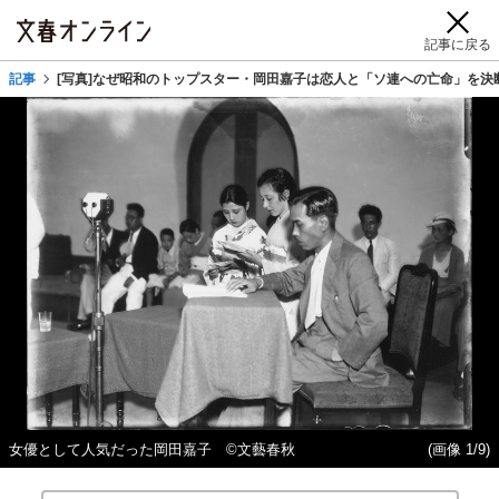
記事に戻る
記事
[写真]なぜ昭和のトップスター・岡田嘉子は恋人と「ソ連への亡命」を決
女優として人気だった岡田嘉子 ©文藝春秋
(画像 1/9)