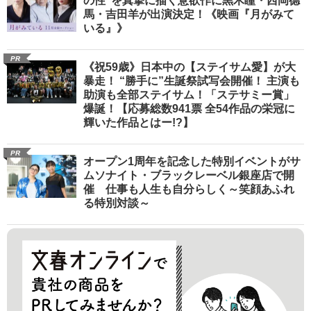
の性”を真摯に描く意欲作に黒木瞳・西岡德
馬・吉田羊が出演決定！《映画『月がみて
いる』》
PR
《祝59歳》日本中の【ステイサム愛】が大
暴走！ “勝手に”生誕祭試写会開催！ 主演も
助演も全部ステイサム！「ステサミー賞」
爆誕！【応募総数941票 全54作品の栄冠に
輝いた作品とはー!?】
PR
オープン1周年を記念した特別イベントがサ
ムソナイト・ブラックレーベル銀座店で開
催 仕事も人生も自分らしく～笑顔あふれ
る特別対談～