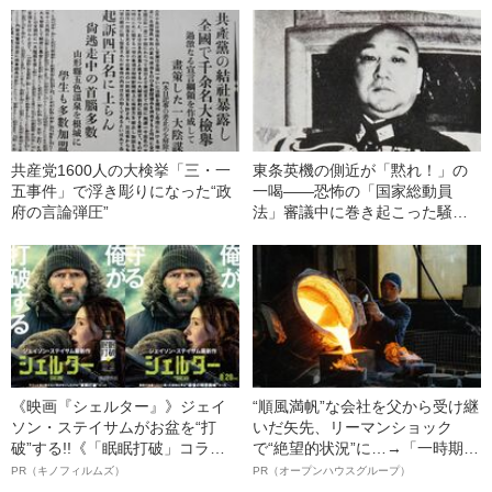
共産党1600人の大検挙「三・一
東条英機の側近が「黙れ！」の
五事件」で浮き彫りになった“政
一喝――恐怖の「国家総動員
府の言論弾圧”
法」審議中に巻き起こった騒動
とは
《映画『シェルター』》ジェイ
“順風満帆”な会社を父から受け継
ソン・ステイサムがお盆を“打
いだ矢先、リーマンショック
破”する!!《「眠眠打破」コラ
で“絶望的状況”に…→「一時期は
ボ》
納品3年待ち」のヒット商品を生
PR（キノフィルムズ）
PR（オープンハウスグループ）
んで危機を脱した四代目社長が