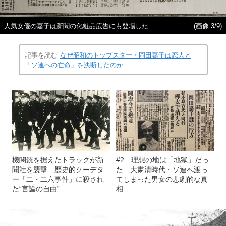
人気女優の嘉子は新聞の化粧品広告にも登場した
(画像 3/9)
記事を読む
なぜ昭和のトップスター・岡田嘉子は恋人と
「ソ連への亡命」を決断したのか
機関銃を据えたトラックが新
#2 理想の地は「地獄」だっ
聞社を襲撃 歴史的クーデタ
た 大粛清時代・ソ連へ渡っ
ー「二・二六事件」に殺され
てしまった男女の悲劇的な真
た“言論の自由”
相