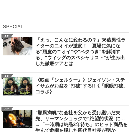
SPECIAL
PR
「えっ、こんなに変わるの？」36歳男性ラ
イターのニオイが激変！ 夏場に気にな
る“頭皮のニオイ”や“ベタつき”を解消す
る、“ウィッグのスペシャリスト”が生み出
した徹底ケアとは
PR
《映画『シェルター』》ジェイソン・ステ
イサムがお盆を“打破”する!!《「眠眠打破」
コラボ》
PR
“順風満帆”な会社を父から受け継いだ矢
先、リーマンショックで“絶望的状況”に…
→「一時期は納品3年待ち」のヒット商品を
生んで危機を脱した四代目社長が明か