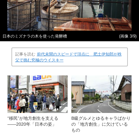
日本のミズナラの木を使った発酵槽
(画像 3/9)
記事を読む
前代未聞のスピードで頂点に 肥土伊知郎が秩
父で挑む究極のウイスキー
“移民”が地方創生を支える
B級グルメとゆるキャラばかり
――2020年「日本の姿」
の「地方創生」に欠けている
もの