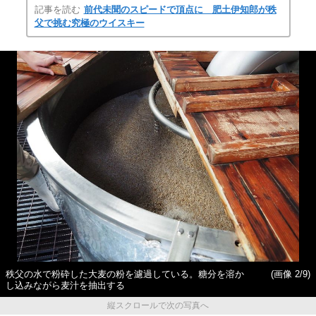
記事を読む
前代未聞のスピードで頂点に 肥土伊知郎が秩
父で挑む究極のウイスキー
秩父の水で粉砕した大麦の粉を濾過している。糖分を溶か
(画像 2/9)
し込みながら麦汁を抽出する
縦スクロールで次の写真へ