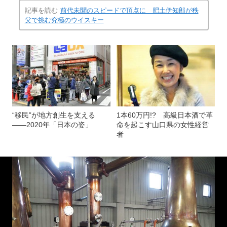
記事を読む
前代未聞のスピードで頂点に 肥土伊知郎が秩
父で挑む究極のウイスキー
“移民”が地方創生を支える
1本60万円!? 高級日本酒で革
――2020年「日本の姿」
命を起こす山口県の女性経営
者