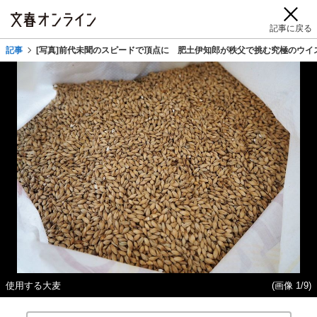
記事に戻る
記事
[写真]前代未聞のスピードで頂点に 肥土伊知郎が秩父で挑む究極のウイ
使用する大麦
(画像 1/9)