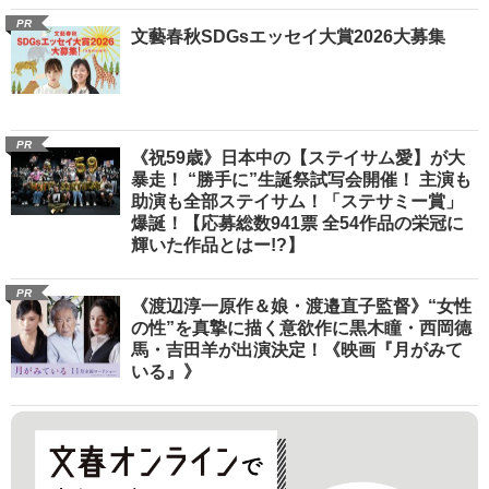
PR
文藝春秋SDGsエッセイ大賞2026大募集
PR
《祝59歳》日本中の【ステイサム愛】が大
暴走！ “勝手に”生誕祭試写会開催！ 主演も
助演も全部ステイサム！「ステサミー賞」
爆誕！【応募総数941票 全54作品の栄冠に
輝いた作品とはー!?】
PR
《渡辺淳一原作＆娘・渡邉直子監督》“女性
の性”を真摯に描く意欲作に黒木瞳・西岡德
馬・吉田羊が出演決定！《映画『月がみて
いる』》