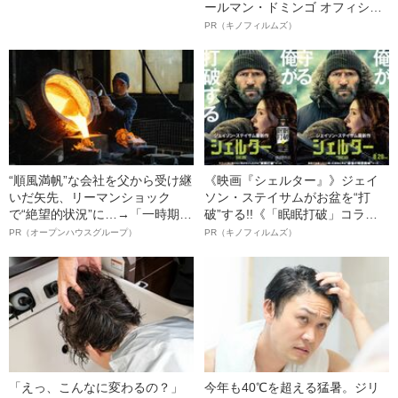
ールマン・ドミンゴ オフィシャ
ルインタビュー“観客を魅了した
PR（キノフィルムズ）
名優、複雑な父親像への想いを
語る”《日本興収70億円突破》
“順風満帆”な会社を父から受け継
《映画『シェルター』》ジェイ
いだ矢先、リーマンショック
ソン・ステイサムがお盆を“打
で“絶望的状況”に…→「一時期は
破”する!!《「眠眠打破」コラ
納品3年待ち」のヒット商品を生
ボ》
PR（オープンハウスグループ）
PR（キノフィルムズ）
んで危機を脱した四代目社長が
明かす、“逆転の戦術”
「えっ、こんなに変わるの？」
今年も40℃を超える猛暑。ジリ