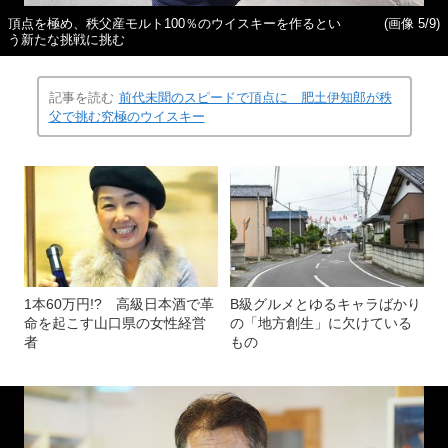
頂点を極め、秩父産モルト100％のウイスキーを作るとい
(画像 5/9)
う新たな挑戦に挑む
記事を読む
前代未聞のスピードで頂点に 肥土伊知郎が秩
父で挑む究極のウイスキー
1本60万円!? 高級日本酒で革
B級グルメとゆるキャラばかり
命を起こす山口県の女性経営
の「地方創生」に欠けている
者
もの