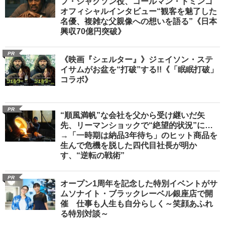
フ・ジャクソン役、コールマン・ドミンゴ
オフィシャルインタビュー“観客を魅了した
名優、複雑な父親像への想いを語る”《日本
興収70億円突破》
PR
《映画『シェルター』》ジェイソン・ステ
イサムがお盆を“打破”する!!《「眠眠打破」
コラボ》
PR
“順風満帆”な会社を父から受け継いだ矢
先、リーマンショックで“絶望的状況”に…
→「一時期は納品3年待ち」のヒット商品を
生んで危機を脱した四代目社長が明か
す、“逆転の戦術”
PR
オープン1周年を記念した特別イベントがサ
ムソナイト・ブラックレーベル銀座店で開
催 仕事も人生も自分らしく～笑顔あふれ
る特別対談～