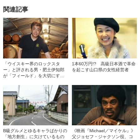
関連記事
「ウイスキー界のロックスタ
1本60万円!? 高級日本酒で革命
ー」と評される男・肥土伊知郎
を起こす山口県の女性経営者
が「フィールド」を大切にする
理由
B級グルメとゆるキャラばかりの
《映画『Michael／マイケル』》
「地方創生」に欠けているもの
父ジョセフ・ジャクソン役、コ