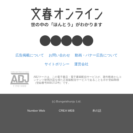
広告掲載について
お問い合わせ
動画・バナー広告について
サイトポリシー
運営会社
ABJマークは、この電子書店・電子書籍配信サービスが、著作権者からコ
ンテンツ使用許諾を得た正規版配信サービスであることを示す登録商標
（登録番号6091713号）です。
(c) Bungeishunju Ltd.
Number Web
CREA WEB
本の話