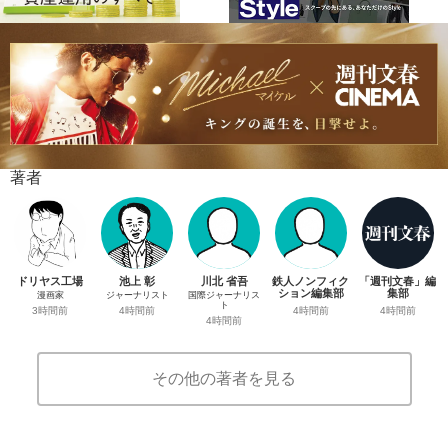
著者
ドリヤス工場
池上 彰
川北 省吾
鉄人ノンフィク
「週刊文春」編
ション編集部
集部
漫画家
ジャーナリスト
国際ジャーナリス
ト
4時間前
4時間前
3時間前
4時間前
4時間前
その他の著者を見る