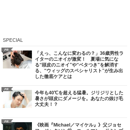
SPECIAL
PR
「えっ、こんなに変わるの？」36歳男性ラ
イターのニオイが激変！ 夏場に気にな
る“頭皮のニオイ”や“ベタつき”を解消す
る、“ウィッグのスペシャリスト”が生み出
した徹底ケアとは
PR
今年も40℃を超える猛暑。ジリジリとした
暑さが頭皮にダメージを。あなたの抜け毛
大丈夫！？
PR
《映画『Michael／マイケル』》父ジョセ