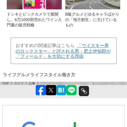
ドンキとビックカメラで展開
B級グルメとゆるキャラばかり
し、6万1000部売れたワイン入
の「地方創生」に欠けている
門書の販売戦略
もの
おすすめの関連記事はこちら
「ウイスキー界
のロックスター」と評される男・肥土伊知郎が
「フィールド」を大切にする理由
ライフ
グルメ
ライフスタイル
働き方
TOP
ライフ
記事
[写真]前代未聞のスピードで頂点に 肥土伊知郎が秩父で挑