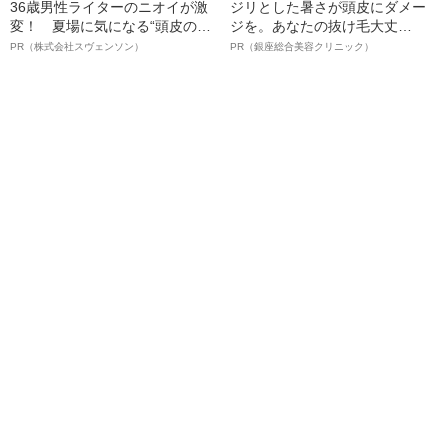
36歳男性ライターのニオイが激
ジリとした暑さが頭皮にダメー
変！ 夏場に気になる“頭皮のニ
ジを。あなたの抜け毛大丈
オイ”や“ベタつき”を解消す
夫！？
PR（株式会社スヴェンソン）
PR（銀座総合美容クリニック）
る、“ウィッグのスペシャリス
ト”が生み出した徹底ケアとは