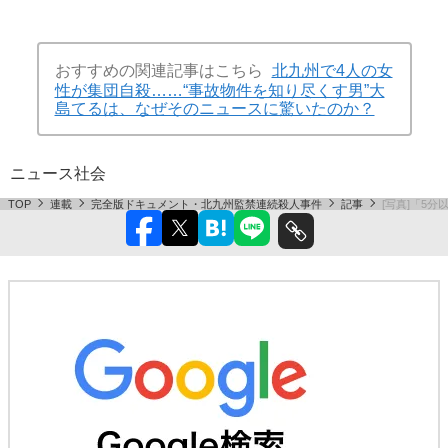
おすすめの関連記事はこちら
北九州で4人の女
性が集団自殺……“事故物件を知り尽くす男”大
島てるは、なぜそのニュースに驚いたのか？
ニュース
社会
TOP
連載
完全版ドキュメント・北九州監禁連続殺人事件
記事
[写真]「5