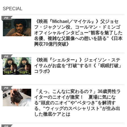
SPECIAL
PR
《映画『Michael／マイケル』》父ジョセ
フ・ジャクソン役、コールマン・ドミンゴ
オフィシャルインタビュー“観客を魅了した
名優、複雑な父親像への想いを語る”《日本
興収70億円突破》
PR
《映画『シェルター』》ジェイソン・ステ
イサムがお盆を“打破”する!!《「眠眠打破」
コラボ》
PR
「えっ、こんなに変わるの？」36歳男性ラ
イターのニオイが激変！ 夏場に気にな
る“頭皮のニオイ”や“ベタつき”を解消す
る、“ウィッグのスペシャリスト”が生み出
した徹底ケアとは
PR