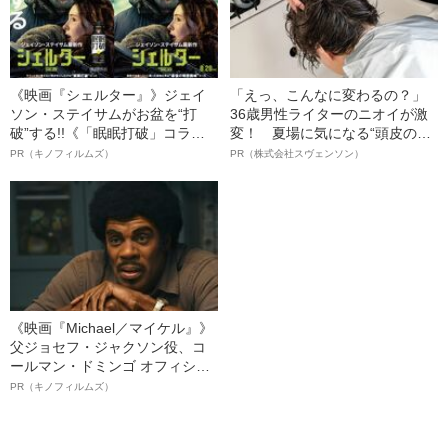
《映画『シェルター』》ジェイ
「えっ、こんなに変わるの？」
ソン・ステイサムがお盆を“打
36歳男性ライターのニオイが激
破”する!!《「眠眠打破」コラ
変！ 夏場に気になる“頭皮のニ
ボ》
オイ”や“ベタつき”を解消す
PR（キノフィルムズ）
PR（株式会社スヴェンソン）
る、“ウィッグのスペシャリス
ト”が生み出した徹底ケアとは
《映画『Michael／マイケル』》
父ジョセフ・ジャクソン役、コ
ールマン・ドミンゴ オフィシャ
ルインタビュー“観客を魅了した
PR（キノフィルムズ）
名優、複雑な父親像への想いを
語る”《日本興収70億円突破》