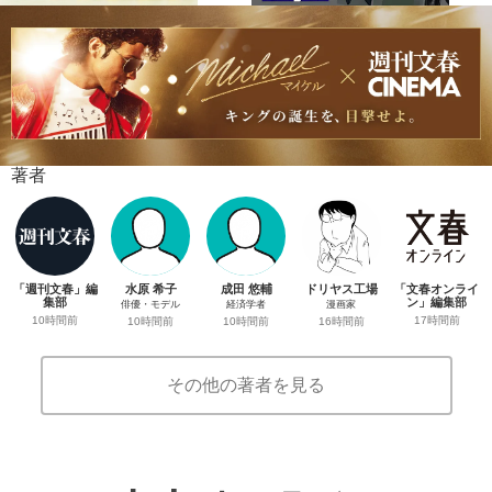
著者
「週刊文春」編
水原 希子
成田 悠輔
ドリヤス工場
「文春オンライ
集部
ン」編集部
俳優・モデル
経済学者
漫画家
10時間前
17時間前
10時間前
10時間前
16時間前
その他の著者を見る