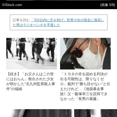
©iStock.com
(画像 5/8)
記事を読む
「5分以内に爪を剥げ」監禁少女の脱走に激高し
た男はラジオペンチを手渡した
【続き】「お父さんはこの世
「トヨタの非を認める判決が
にはおらん」救出された少女
出る可能性は、限りなくゼ
が明かした“北九州監禁殺人事
ロ」裁判で“勝ち目がない”と伝
件”の端緒
えたけれど…《池袋暴走事
故》父・飯塚幸三を説得でき
なかった「長男の葛藤」