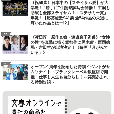
《祝59歳》日本中の【ステイサム愛】が大
暴走！ “勝手に”生誕祭試写会開催！ 主演も
助演も全部ステイサム！「ステサミー賞」
爆誕！【応募総数941票 全54作品の栄冠に
輝いた作品とはー!?】
PR
《渡辺淳一原作＆娘・渡邉直子監督》“女性
の性”を真摯に描く意欲作に黒木瞳・西岡德
馬・吉田羊が出演決定！《映画『月がみて
いる』》
PR
オープン1周年を記念した特別イベントがサ
ムソナイト・ブラックレーベル銀座店で開
催 仕事も人生も自分らしく～笑顔あふれ
る特別対談～