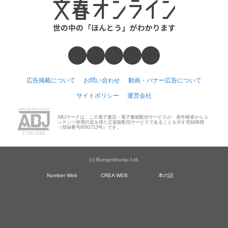
広告掲載について
お問い合わせ
動画・バナー広告について
サイトポリシー
運営会社
ABJマークは、この電子書店・電子書籍配信サービスが、著作権者からコ
ンテンツ使用許諾を得た正規版配信サービスであることを示す登録商標
（登録番号6091713号）です。
(c) Bungeishunju Ltd.
Number Web
CREA WEB
本の話