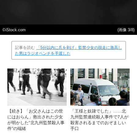
©iStock.com
(画像 3/8)
記事を読む
「5分以内に爪を剥げ」監禁少女の脱走に激高し
た男はラジオペンチを手渡した
【続き】「お父さんはこの世
「王様と奴隷でした」……北
にはおらん」救出された少女
九州監禁連続殺人事件で7人が
が明かした“北九州監禁殺人事
殺害されるまでのおぞましい
件”の端緒
手口