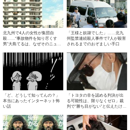
北九州で4人の女性が集団自
「王様と奴隷でした」……北九
殺……“事故物件を知り尽くす
州監禁連続殺人事件で7人が殺害
男”大島てるは、なぜそのニュー
されるまでのおぞましい手口
スに驚いたのか？
「ど、どうして知ってんの？」
「トヨタの非を認める判決が出
本当にあったインターネット怖
る可能性は、限りなくゼロ」裁
い話
判で“勝ち目がない”と伝えたけれ
ど…《池袋暴走事故》父・飯塚
幸三を説得できなかった「長男
の葛藤」