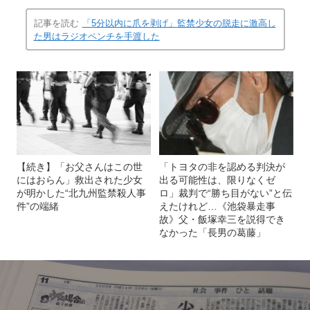
記事を読む
「5分以内に爪を剥げ」監禁少女の脱走に激高し
た男はラジオペンチを手渡した
【続き】「お父さんはこの世
「トヨタの非を認める判決が
にはおらん」救出された少女
出る可能性は、限りなくゼ
が明かした“北九州監禁殺人事
ロ」裁判で“勝ち目がない”と伝
件”の端緒
えたけれど…《池袋暴走事
故》父・飯塚幸三を説得でき
なかった「長男の葛藤」