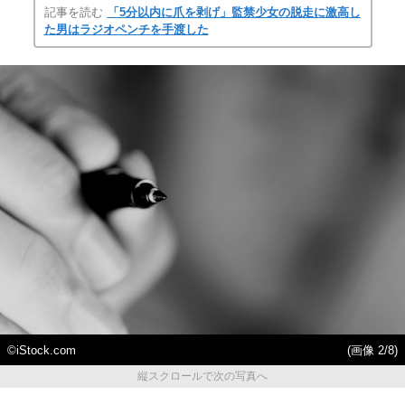
記事を読む
「5分以内に爪を剥げ」監禁少女の脱走に激高し
た男はラジオペンチを手渡した
©iStock.com
(画像 2/8)
縦スクロールで次の写真へ