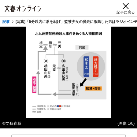
記事に戻る
記事
[写真]「5分以内に爪を剥げ」監禁少女の脱走に激高した男はラジオペン
©文藝春秋
(画像 1/8)